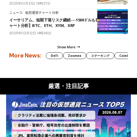
2025年01月31日 19時27分
ニュース
仮想通貨チャート分析
イーサリアム、短期下落リスク継続──1500ドルも視野【仮想通貨チ
ャート分析】BTC、ETH、XYM、XRP
2025年03月12日 14時36分
Show More
More News:
DeFi
Zoomex
ステーキング
Coinbase
厳選・注目記事