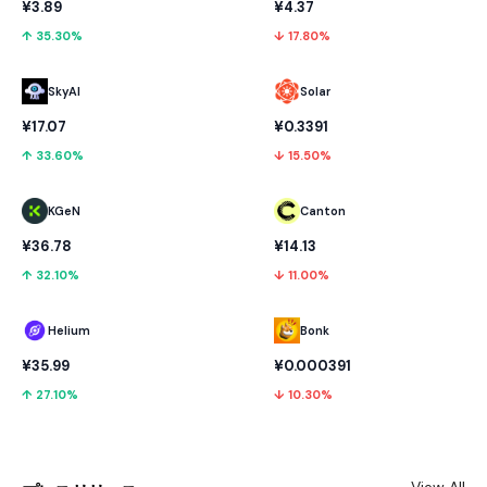
¥3.89
¥4.37
↑ 35.30%
↓ 17.80%
SkyAI
Solar
¥17.07
¥0.3391
↑ 33.60%
↓ 15.50%
KGeN
Canton
¥36.78
¥14.13
↑ 32.10%
↓ 11.00%
Helium
Bonk
¥35.99
¥0.000391
↑ 27.10%
↓ 10.30%