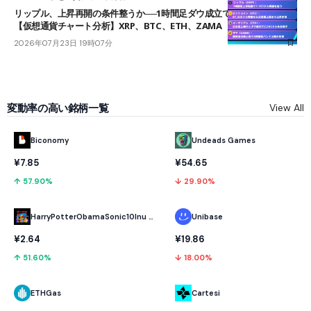
リップル、上昇再開の条件整うか──1時間足ダウ成立で1.185ドルを狙う
【仮想通貨チャート分析】XRP、BTC、ETH、ZAMA
2026年07月23日 19時07分
変動率の高い銘柄一覧
View All
Biconomy
Undeads Games
¥7.85
¥54.65
↑ 57.90%
↓ 29.90%
HarryPotterObamaSonic10Inu (ETH)
Unibase
¥2.64
¥19.86
↑ 51.60%
↓ 18.00%
ETHGas
Cartesi