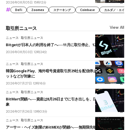
2026年08月05日 15時12分
#
DeFi
Zoomex
ステーキング
Coinbase
カルダノ・エイダ（Ca
View All
取引所ニュース
ニュース
取引所ニュース
Bitgetが日本人の利用を終了へ──11月に取引停止、12月末に強制決済
2026年08月03日 12時24分
ニュース
取引所ニュース
韓国Google Play、海外暗号資産取引所29社を配信停止──OKXやバイビ
ットなどが対象に
2026年07月27日 12時16分
ニュース
取引所ニュース
BitMart閉鎖へ──資産は8月26日までに引き出しを、日本人利用者も対
象
2026年07月26日 13時03分
ニュース
取引所ニュース
アーサー・ヘイズ創業のBitMEXが閉鎖へ──無期限先物を生んだ11年に