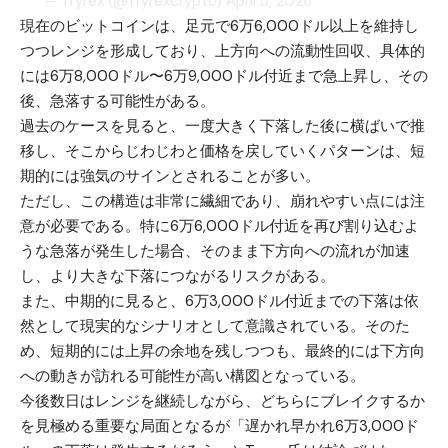
— Tryrex (@Tryrexcrypto)
April 5, 2026
現在のビットコインは、足元で6万6,000ドル以上を維持し
つつレンジを形成しており、上方向への流動性回収、具体的
には6万8,000ドル〜6万9,000ドル付近まで急上昇し、その
後、急落する可能性がある。
過去のケースを見ると、一度大きく下落した後に横ばいで推
移し、そこからじわじわと価格を戻していくパターンは、短
期的には強気のサインとされることが多い。
ただし、この構造は非常に繊細であり、崩れやすい点には注
意が必要である。特に6万6,000ドル付近を再び割り込むよ
うな急落が発生した場合、そのまま下方向への流れが加速
し、より大きな下落につながるリスクがある。
また、中期的に見ると、6万3,000ドル付近までの下落は依
然として現実的なシナリオとして意識されている。そのた
め、短期的には上昇の余地を残しつつも、最終的には下方向
への動きが訪れる可能性が高い構図となっている。
今後数日はレンジを継続しながら、どちらにブレイクするか
を見極める重要な局面となるが「遅かれ早かれ6万3,000ド