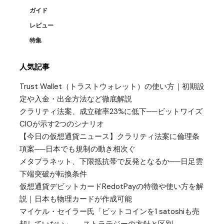
ガイド
レビュー
特集
人気記事
Trust Wallet（トラストウォレット）の使い方｜初期設
定や入金・出金方法など徹底解説
クラリティ法案、成立確率23%に低下──ビットワイズ
CIOが示す2つのシナリオ
【今日の仮想通貨ニュース】クラリティ法案に倫理条
項案──日本でも規制の動き相次ぐ
メタプラネット、下限抵抗帯で反発となるか──日足雲
下端突破が転換条件
仮想通貨デビットカードRedotPayの特徴や使い方を解
説｜日本も物理カードが作成可能
マイケル・セイラー氏「ビットコインを1 satoshiも売
却していない」──ストラテジーの方針と区別