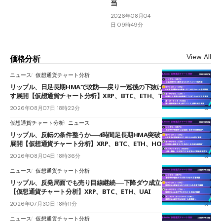
当
2026年08月04
日 09時49分
View All
価格分析
ニュース
仮想通貨チャート分析
リップル、日足長期HMAで攻防──戻り一巡後の下抜けで0.95ドルを試
す展開【仮想通貨チャート分析】XRP、BTC、ETH、TAKE
2026年08月07日 18時22分
仮想通貨チャート分析
ニュース
リップル、反転の条件整うか──4時間足長期HMA突破で雲下端を目指す
展開【仮想通貨チャート分析】XRP、BTC、ETH、HOME
2026年08月04日 18時36分
ニュース
仮想通貨チャート分析
リップル、反発局面でも売り目線継続──下降ダウ成立で下値追う展開
【仮想通貨チャート分析】XRP、BTC、ETH、UAI
2026年07月30日 18時11分
ニュース
仮想通貨チャート分析