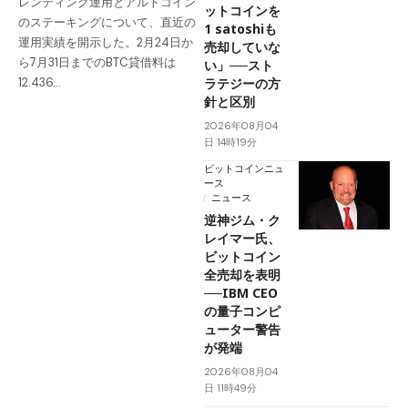
レンディング運用とアルトコイン
ットコインを
のステーキングについて、直近の
1 satoshiも
運用実績を開示した。2月24日か
売却していな
ら7月31日までのBTC貸借料は
い」──スト
ラテジーの方
12.436…
針と区別
2026年08月04
日 14時19分
ビットコインニュ
ース
ニュース
逆神ジム・ク
レイマー氏、
ビットコイン
全売却を表明
──IBM CEO
の量子コンピ
ューター警告
が発端
2026年08月04
日 11時49分