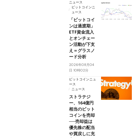
ニュース
ビットコインニ
ュース
「ビットコイ
ンは過渡期」
ETF資金流入
とオンチェー
ン活動が下支
え＝グラスノ
ード分析
2026年08月04
日 10時02分
ビットコインニュ
ース
ニュース
ストラテジ
ー、164億円
相当のビット
コインを売却
──売却益は
優先株の配当
や買戻しに充