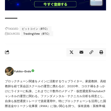
TAGGED:
ビットコイン（BTC）
SOURCES:
TradingView（BTC）
Yukiko-Endo
ブロックチェーン関連をメインに活動するウェブライター。家庭教師、高校
教師を経て英会話スクールの運営に携わるが、2020年、コロナ禍をきっか
けにライターに転身。これまでに十数件のメディア・仮想通貨系Youtubeチ
ャンネルの運営に関わる。ファンダメンタル・テクニカル分析を得意とし、
自身も仮想通貨トレードで資産運用中。特にブロックチェーンを活用した国
際送金やトークン化事業（RWA）に強い関心を持つ。 保有資格：英検準1級