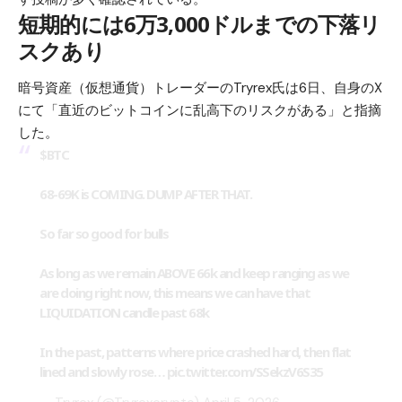
短期的には6万3,000ドルまでの下落リ
スクあり
暗号資産（仮想通貨）トレーダーのTryrex氏は6日、自身のX
にて「直近のビットコインに乱高下のリスクがある」と指摘
した。
$BTC
68-69K is COMING. DUMP AFTER THAT.
So far so good for bulls
As long as we remain ABOVE 66k and keep ranging as we
are doing right now, this means we can have that
LIQUIDATION candle past 68k
In the past, patterns where price crashed hard, then flat
lined and slowly rose…
pic.twitter.com/SSekzV6S35