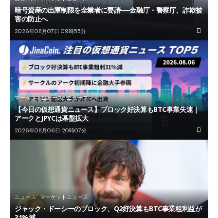
暗号資産の出庫制限を全業者に要請──金融庁・警察庁、詐欺被
害の防止へ
2026年08月07日 09時55分
マーケットニュース
ニュース
【今日の仮想通貨ニュース】ブロック好決算もBTC事業失速｜
アークとJPYCは基盤拡大
2026年08月06日 20時07分
ニュース
マーケットニュース
ジャック・ドーシーのブロック、Q2好決算もBTC事業粗利益が
31%減