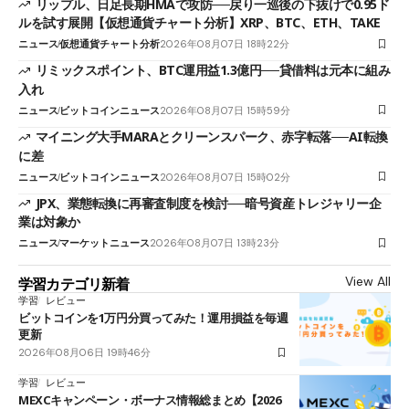
リップル、日足長期HMAで攻防──戻り一巡後の下抜けで0.95ド
ルを試す展開【仮想通貨チャート分析】XRP、BTC、ETH、TAKE
ニュース
仮想通貨チャート分析
2026年08月07日 18時22分
リミックスポイント、BTC運用益1.3億円──貸借料は元本に組み
入れ
ニュース
ビットコインニュース
2026年08月07日 15時59分
マイニング大手MARAとクリーンスパーク、赤字転落──AI転換
に差
ニュース
ビットコインニュース
2026年08月07日 15時02分
JPX、業態転換に再審査制度を検討──暗号資産トレジャリー企
業は対象か
ニュース
マーケットニュース
2026年08月07日 13時23分
View All
学習カテゴリ新着
学習
レビュー
ビットコインを1万円分買ってみた！運用損益を毎週
更新
2026年08月06日 19時46分
学習
レビュー
MEXCキャンペーン・ボーナス情報総まとめ【2026