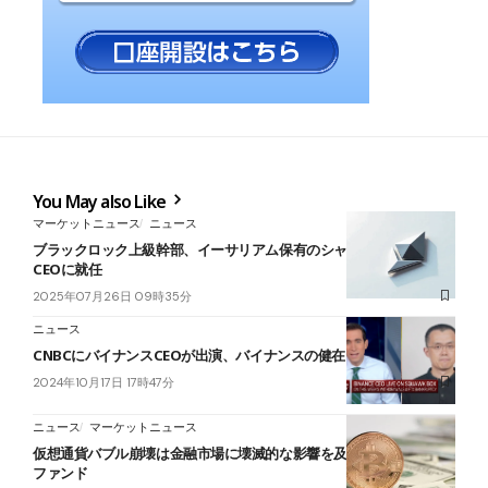
You May also Like
マーケットニュース
ニュース
ブラックロック上級幹部、イーサリアム保有のシャープリンク共同
CEOに就任
2025年07月26日 09時35分
ニュース
CNBCにバイナンスCEOが出演、バイナンスの健在を強調
2024年10月17日 17時47分
ニュース
マーケットニュース
仮想通貨バブル崩壊は金融市場に壊滅的な影響を及ぼす＝米ヘッジ
ファンド