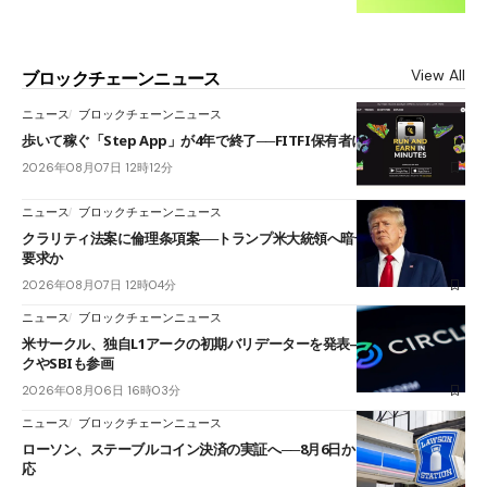
View All
ブロックチェーンニュース
ニュース
ブロックチェーンニュース
歩いて稼ぐ「Step App」が4年で終了──FITFI保有者に対応呼びかけ
2026年08月07日 12時12分
ニュース
ブロックチェーンニュース
クラリティ法案に倫理条項案──トランプ米大統領へ暗号資産事業の売却
要求か
2026年08月07日 12時04分
ニュース
ブロックチェーンニュース
米サークル、独自L1アークの初期バリデーターを発表――ブラックロッ
クやSBIも参画
2026年08月06日 16時03分
ニュース
ブロックチェーンニュース
ローソン、ステーブルコイン決済の実証へ──8月6日からJPYCやUSDC対
応