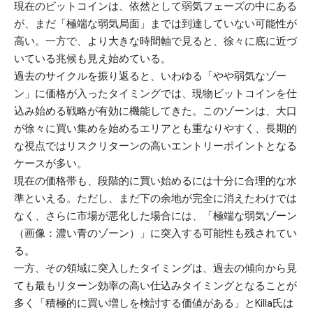
現在のビットコインは、依然として弱気フェーズの中にある
が、まだ「極端な弱気局面」までは到達していない可能性が
高い。一方で、より大きな時間軸で見ると、徐々に底に近づ
いている兆候も見え始めている。
過去のサイクルを振り返ると、いわゆる「やや弱気なゾー
ン」に価格が入ったタイミングでは、現物ビットコインを仕
込み始める戦略が有効に機能してきた。このゾーンは、大口
が徐々に買い集めを始めるエリアとも重なりやすく、長期的
な視点ではリスクリターンの高いエントリーポイントとなる
ケースが多い。
現在の価格帯も、段階的に買い始めるには十分に合理的な水
準といえる。ただし、まだ下の余地が完全に消えたわけでは
なく、さらに市場が悪化した場合には、「極端な弱気ゾーン
（画像：濃い青のゾーン）」に突入する可能性も残されてい
る。
一方、その領域に突入したタイミングは、過去の傾向から見
ても最もリターン効率の高い仕込みタイミングとなることが
多く「積極的に買い増しを検討する価値がある」とKilla氏は