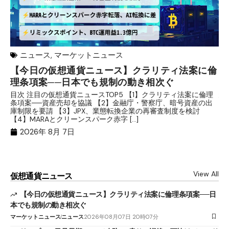
ニュース
,
マーケットニュース
【今日の仮想通貨ニュース】クラリティ法案に倫
リ
理条項案──日本でも規制の動き相次ぐ
下
分
目次 注目の仮想通貨ニュースTOP5 【1】クラリティ法案に倫理
条項案──資産売却を協議 【2】金融庁・警察庁、暗号資産の出
目
庫制限を要請 【3】JPX、業態転換企業の再審査制度を検討
ト
【4】MARAとクリーンスパーク赤字 […]
（
（X
2026年 8月 7日
View All
仮想通貨ニュース
【今日の仮想通貨ニュース】クラリティ法案に倫理条項案──日
本でも規制の動き相次ぐ
マーケットニュース
ニュース
2026年08月07日 20時07分