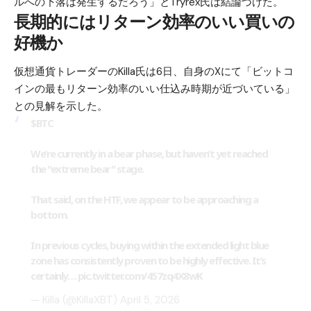
ルへの下落は発生するだろう」とTryrex氏は結論づけた。
長期的にはリターン効率のいい買いの
好機か
仮想通貨トレーダーのKilla氏は6日、自身のXにて「ビットコ
インの最もリターン効率のいい仕込み時期が近づいている」
との見解を示した。
$BTC
We’re currently in a bear phase, but haven’t yet reached
the "extreme bear" stage.
That said, on the HTF, we appear to be approaching a
bottom.
In previous cycles, buying within the extended light blue
zone has consistently proven to be highly effective. It’s
certainly…
pic.twitter.com/457zq4X8wK
— Killa (@KillaXBT)
April 5, 2026