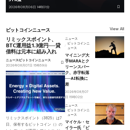
2026年08月06日 14時01分
View All
ビットコインニュース
リミックスポイント、
ニュース
ビットコインニ
BTC運用益1.3億円──貸
ュース
借料は元本に組み入れ
マイニング大
ニュース
ビットコインニュース
手MARAとク
2026年08月07日 15時59分
リーンスパー
ク、赤字転落
──AI転換に
差
2026年08月07
日 15時02分
ニュース
ビットコインニ
ュース
リミックスポイント（3825）は7
マイケル・セ
日、保有するビットコイン（）の
イラー氏「ビ