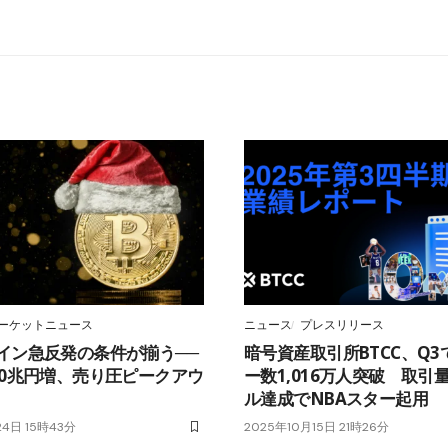
ーケットニュース
ニュース
プレスリリース
イン急反発の条件が揃う──
暗号資産取引所BTCC、Q3
40兆円増、売り圧ピークアウ
ー数1,016万人突破 取引量
ル達成でNBAスター起用
24日 15時43分
2025年10月15日 21時26分