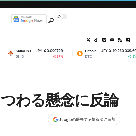
JPY-¥ 0.000729
JPY-¥ 10,230,039.69
Inu
Bitcoin
Et
BTC
E
-0.87%
+0.9%
まつわる懸念に反論
Googleの優先する情報源に追加