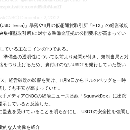
ns
:
pic.twitter.com/dBkRxMaoZf
awkCNBC)
December 2, 2022
SD Terra)」暴落や11月の仮想通貨取引所「FTX」の経営破綻
中央集権型取引所)に対する準備金証拠の公開要求が高まってい
求している主なコインの1つである。
ー)社は、準備金の透明性について以前より疑問が付き、規制当局と対
価格をつり上げるため、裏付けのないUSDTを発行していた疑い
TX」経営破綻の影響を受け、11月9日からドルのペッグを一時
関しても不安が高まっていた。
、米大手メディアCNBCの経済ニュース番組「SquawkBox」に出演
開示していると反論した。
繁に監査を受けていることを明らかにし、USDTの安全性を強調
？特徴的な人物像を紹介