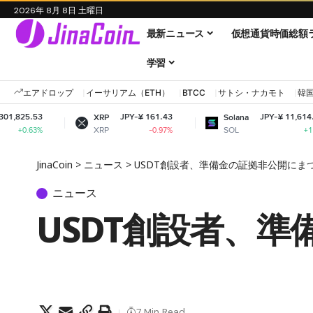
2026年 8月 8日 土曜日
最新ニュース
仮想通貨時価総額
学習
エアドロップ
イーサリアム（ETH）
BTCC
サトシ・ナカモト
韓
JPY-¥ 161.43
JPY-¥ 11,614.45
XRP
Solana
XRP
SOL
-0.97%
+1.4%
JinaCoin
>
ニュース
>
USDT創設者、準備金の証拠非公開にま
ニュース
USDT創設者、
7 Min Read