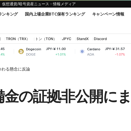
仮想通貨/暗号資産ニュース・情報メディア
ランキング
国内上場企業BTC保有ランキング
キャンペーン情報
国
TRON（TRX）
トン（TON）
JPYC
StandX
Discord
JPY-¥ 11.00
JPY-¥ 31.57
Dogecoin
Cardano
Shiba 
DOGE
ADA
SHIB
+1.01%
-1.07%
つわる懸念に反論
準備金の証拠非公開に