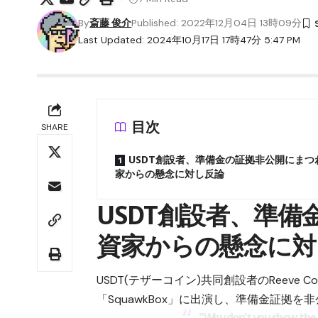
By
斎藤 俊介
Published: 2022年12月04日 13時09分
Last Updated: 2024年10月17日 17時47分 5:47 PM
目次
SHARE
USDT創設者、準備金の証拠非公開にまつ
家からの懸念に対し反論
USDT創設者、準
資家からの懸念に対
USDT(テザーコイン)共同創設者のReeve 
「SquawkBox」に出演し、準備金証拠
"Why don't you show the