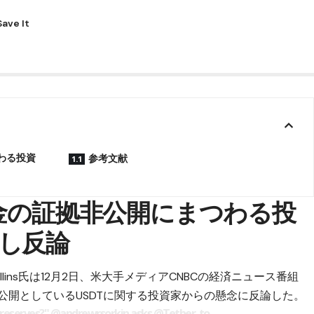
わる投資
参考文献
備金の証拠非公開にまつわる投
し反論
Collins氏は12月2日、米大手メディアCNBCの経済ニュース番組
を非公開としているUSDTに関する投資家からの懸念に反論した。
 reserves?"
@andrewrsorkin
asks
@Tether_to