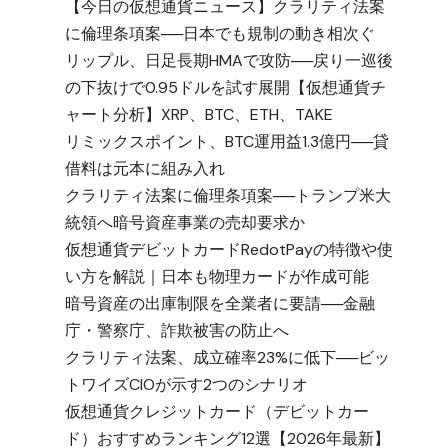
【今日の仮想通貨ニュース】クラリティ法案
に倫理条項案──日本でも規制の動き相次ぐ
リップル、日足長期HMAで攻防──戻り一巡後
の下抜けで0.95ドルを試す展開【仮想通貨チ
ャート分析】XRP、BTC、ETH、TAKE
リミックスポイント、BTC運用益1.3億円──貸
借料は元本に組み入れ
クラリティ法案に倫理条項案──トランプ米大
統領へ暗号資産事業の売却要求か
仮想通貨デビットカードRedotPayの特徴や使
い方を解説｜日本も物理カードが作成可能
暗号資産の出庫制限を全業者に要請──金融
庁・警察庁、詐欺被害の防止へ
クラリティ法案、成立確率23%に低下──ビッ
トワイズCIOが示す2つのシナリオ
仮想通貨クレジットカード（デビットカー
ド）おすすめランキング12選【2026年最新】