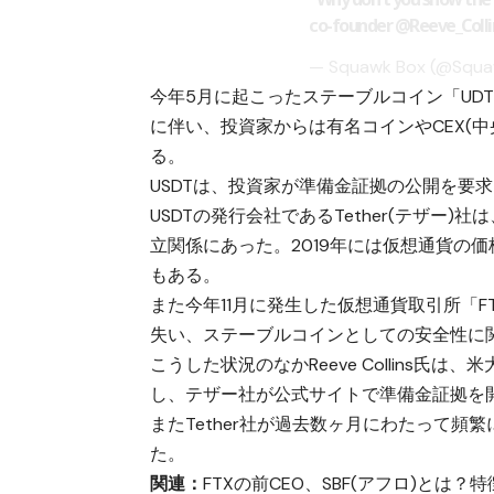
co-founder
@Reeve_Colli
— Squawk Box (@Squ
今年5月に起こったステーブルコイン「UDT(U
に伴い、投資家からは有名コインやCEX(
る。
USDTは、投資家が準備金証拠の公開を要
USDTの発行会社であるTether(テザ
立関係にあった。2019年には仮想通貨の
もある。
また今年11月に発生した仮想通貨取引所「F
失い、ステーブルコインとしての安全性に
こうした状況のなかReeve Collins氏は
し、テザー社が公式サイトで準備金証拠を
またTether社が過去数ヶ月にわたって頻
た。
関連：
FTXの前CEO、SBF(アフロ)とは