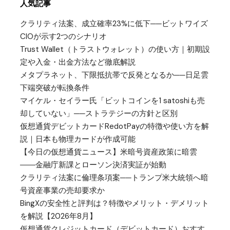
人気記事
クラリティ法案、成立確率23%に低下──ビットワイズ
CIOが示す2つのシナリオ
Trust Wallet（トラストウォレット）の使い方｜初期設
定や入金・出金方法など徹底解説
メタプラネット、下限抵抗帯で反発となるか──日足雲
下端突破が転換条件
マイケル・セイラー氏「ビットコインを1 satoshiも売
却していない」──ストラテジーの方針と区別
仮想通貨デビットカードRedotPayの特徴や使い方を解
説｜日本も物理カードが作成可能
【今日の仮想通貨ニュース】米暗号資産政策に暗雲
――金融庁新課とローソン決済実証が始動
クラリティ法案に倫理条項案──トランプ米大統領へ暗
号資産事業の売却要求か
BingXの安全性と評判は？特徴やメリット・デメリット
を解説【2026年8月】
仮想通貨クレジットカード（デビットカード）おすす