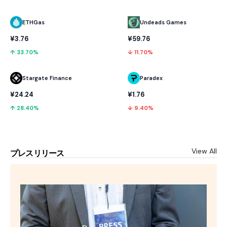
ETHGas
Undeads Games
¥3.76
¥59.76
↑ 33.70%
↓ 11.70%
Stargate Finance
Paradex
¥24.24
¥1.76
↑ 28.40%
↓ 9.40%
View All
プレスリリース