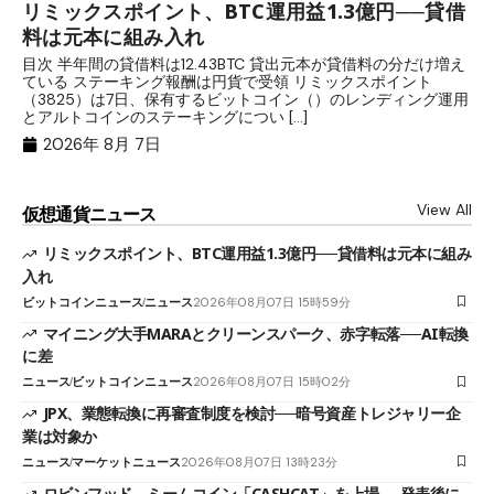
リミックスポイント、BTC運用益1.3億円──貸借
マ
料は元本に組み入れ
転
目次 半年間の貸借料は12.43BTC 貸出元本が貸借料の分だけ増え
目
ている ステーキング報酬は円貨で受領 リミックスポイント
が
（3825）は7日、保有するビットコイン（）のレンディング運用
ニ
とアルトコインのステーキングについ […]
パ
2026年 8月 7日
View All
仮想通貨ニュース
リミックスポイント、BTC運用益1.3億円──貸借料は元本に組み
入れ
ビットコインニュース
ニュース
2026年08月07日 15時59分
マイニング大手MARAとクリーンスパーク、赤字転落──AI転換
に差
ニュース
ビットコインニュース
2026年08月07日 15時02分
JPX、業態転換に再審査制度を検討──暗号資産トレジャリー企
業は対象か
ニュース
マーケットニュース
2026年08月07日 13時23分
ロビンフッド、ミームコイン「CASHCAT」を上場──発表後に