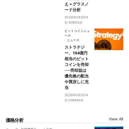
え＝グラスノ
ード分析
2026年08月04
日 10時02分
ビットコインニュ
ース
ニュース
ストラテジ
ー、164億円
相当のビット
コインを売却
──売却益は
優先株の配当
や買戻しに充
当
2026年08月04
日 09時49分
View All
価格分析