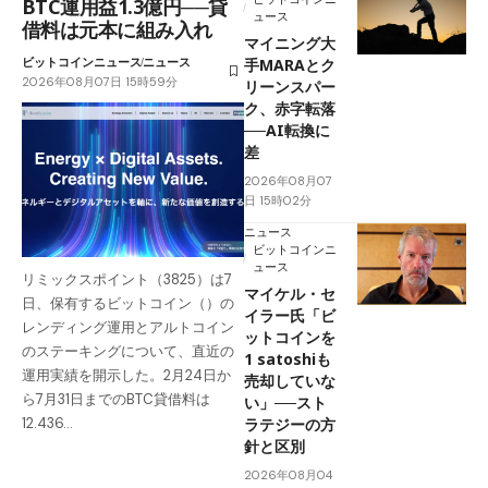
BTC運用益1.3億円──貸
ュース
借料は元本に組み入れ
マイニング大
ビットコインニュース
ニュース
手MARAとク
2026年08月07日 15時59分
リーンスパー
ク、赤字転落
──AI転換に
差
2026年08月07
日 15時02分
ニュース
ビットコインニ
ュース
リミックスポイント（3825）は7
マイケル・セ
日、保有するビットコイン（）の
イラー氏「ビ
レンディング運用とアルトコイン
ットコインを
のステーキングについて、直近の
1 satoshiも
運用実績を開示した。2月24日か
売却していな
ら7月31日までのBTC貸借料は
い」──スト
ラテジーの方
12.436…
針と区別
2026年08月04