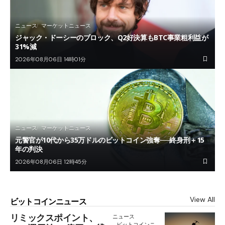
ニュース
マーケットニュース
ジャック・ドーシーのブロック、Q2好決算もBTC事業粗利益が
31%減
2026年08月06日 14時01分
ニュース
マーケットニュース
元警官が10代から35万ドルのビットコイン強奪──終身刑＋15
年の判決
2026年08月06日 12時45分
View All
ビットコインニュース
リミックスポイント、
ニュース
ビットコインニ