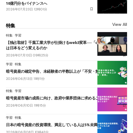
10億円分をバイナンスへ
2026年07月23日 12時01分
View All
特集
特集
学習
【独占取材】千葉工業大学が仕掛けるweb3変革──「cJPY」とAIの融合
は日本をどう変えるのか
2026年07月13日 09時25分
学習
特集
暗号資産の確定申告、未経験者の半数以上が「不安・無理」
2026年06月13日 11時11分
特集
学習
暗号資産市場の成長に向け、政府や業界団体に求めることは？
2026年06月10日 11時15分
学習
特集
日本の暗号資産の投資環境、満足している人は5％未満
2026年06月08日 10時43分