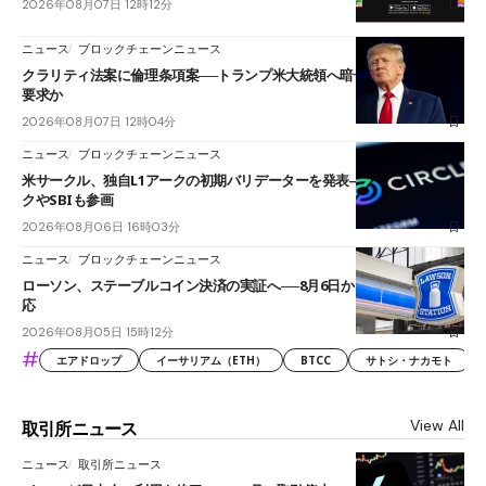
2026年08月07日 12時12分
ニュース
ブロックチェーンニュース
クラリティ法案に倫理条項案──トランプ米大統領へ暗号資産事業の売却
要求か
2026年08月07日 12時04分
ニュース
ブロックチェーンニュース
米サークル、独自L1アークの初期バリデーターを発表――ブラックロッ
クやSBIも参画
2026年08月06日 16時03分
ニュース
ブロックチェーンニュース
ローソン、ステーブルコイン決済の実証へ──8月6日からJPYCやUSDC対
応
2026年08月05日 15時12分
#
エアドロップ
イーサリアム（ETH）
BTCC
サトシ・ナカモト
View All
取引所ニュース
ニュース
取引所ニュース