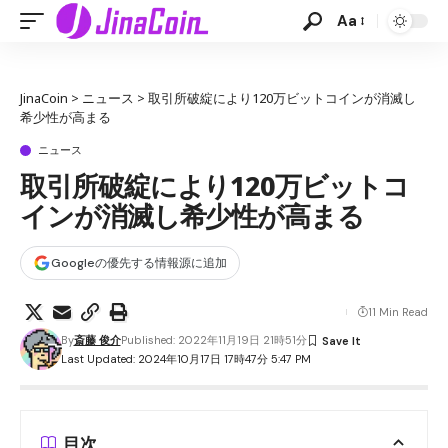
Aa
JinaCoin
>
ニュース
>
取引所破綻により120万ビットコインが消滅し
希少性が高まる
ニュース
取引所破綻により120万ビットコ
インが消滅し希少性が高まる
Googleの優先する情報源に追加
11 Min Read
By
斎藤 俊介
Published: 2022年11月19日 21時51分
Last Updated: 2024年10月17日 17時47分 5:47 PM
目次