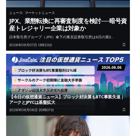
ニュース
マーケットニュース
JPX、業態転換に再審査制度を検討──暗号資
産トレジャリー企業は対象か
日本取引所グループ（JPX）傘下の東京証券取引所は6日の第2…
2026年08月07日 13時23分
ニュース
マーケットニュース
【今日の仮想通貨ニュース】ブロック好決算もBTC事業失速｜
アークとJPYCは基盤拡大
2026年08月06日 20時07分