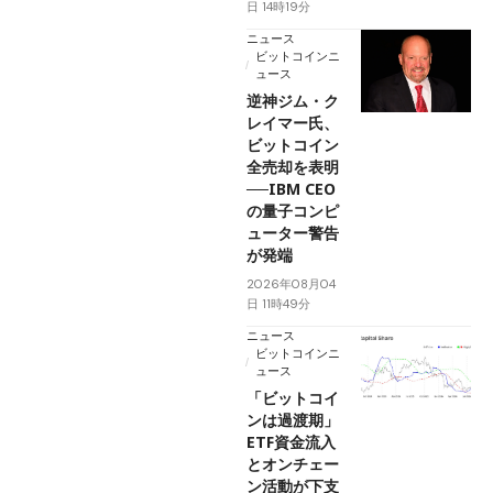
日 14時19分
ニュース
ビットコインニ
ュース
逆神ジム・ク
レイマー氏、
ビットコイン
全売却を表明
──IBM CEO
の量子コンピ
ューター警告
が発端
2026年08月04
日 11時49分
ニュース
ビットコインニ
ュース
「ビットコイ
ンは過渡期」
ETF資金流入
とオンチェー
ン活動が下支