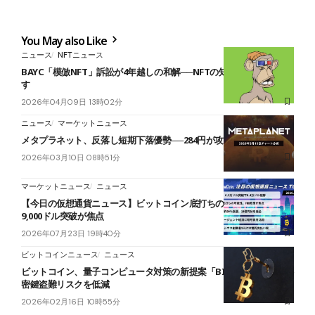
You May also Like
ニュース
NFTニュース
BAYC「模倣NFT」訴訟が4年越しの和解──NFTの知財保護に先例残
す
2026年04月09日 13時02分
ニュース
マーケットニュース
メタプラネット、反落し短期下落優勢──284円が攻防ラインか
2026年03月10日 08時51分
マーケットニュース
ニュース
【今日の仮想通貨ニュース】ビットコイン底打ちの可能性──6万
9,000ドル突破が焦点
2026年07月23日 19時40分
ビットコインニュース
ニュース
ビットコイン、量子コンピュータ対策の新提案「BIP 360」公開──秘
密鍵盗難リスクを低減
2026年02月16日 10時55分