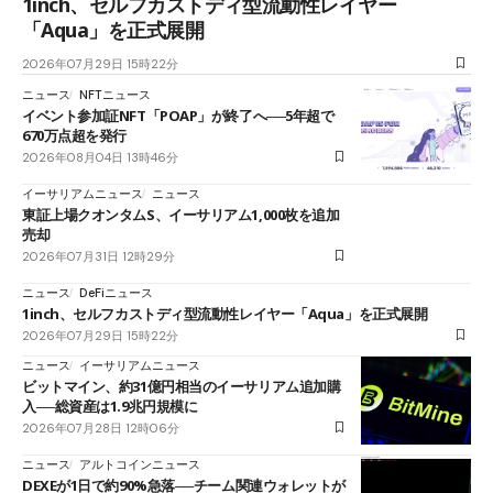
1inch、セルフカストディ型流動性レイヤー
「Aqua」を正式展開
2026年07月29日 15時22分
ニュース
NFTニュース
イベント参加証NFT「POAP」が終了へ──5年超で
670万点超を発行
2026年08月04日 13時46分
イーサリアムニュース
ニュース
東証上場クオンタムS、イーサリアム1,000枚を追加
売却
2026年07月31日 12時29分
ニュース
DeFiニュース
1inch、セルフカストディ型流動性レイヤー「Aqua」を正式展開
2026年07月29日 15時22分
ニュース
イーサリアムニュース
ビットマイン、約31億円相当のイーサリアム追加購
入──総資産は1.9兆円規模に
2026年07月28日 12時06分
ニュース
アルトコインニュース
DEXEが1日で約90%急落──チーム関連ウォレットが