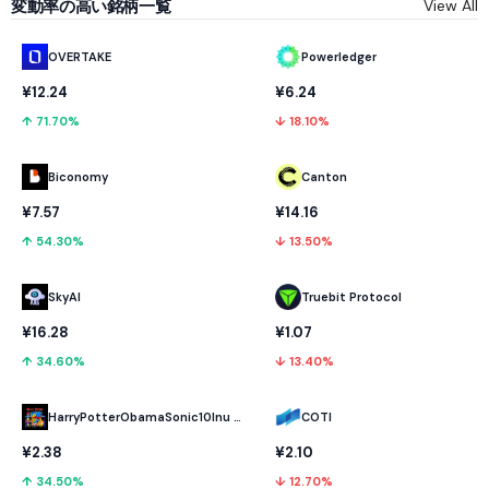
変動率の高い銘柄一覧
View All
OVERTAKE
Powerledger
¥12.24
¥6.24
↑ 71.70%
↓ 18.10%
Biconomy
Canton
¥7.57
¥14.16
↑ 54.30%
↓ 13.50%
SkyAI
Truebit Protocol
¥16.28
¥1.07
↑ 34.60%
↓ 13.40%
HarryPotterObamaSonic10Inu (ETH)
COTI
¥2.38
¥2.10
↑ 34.50%
↓ 12.70%