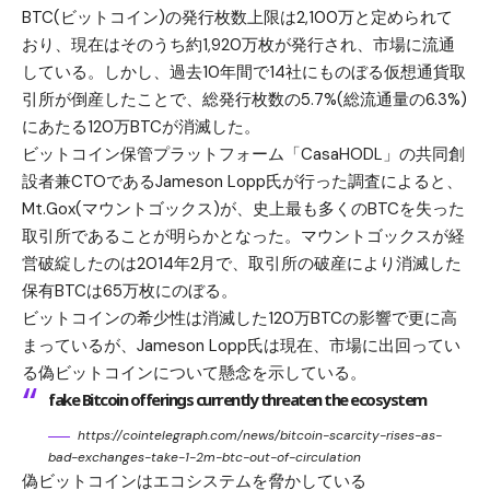
BTC(ビットコイン)の発行枚数上限は2,100万と定められて
おり、現在はそのうち約1,920万枚が発行され、市場に流通
している。しかし、過去10年間で14社にものぼる仮想通貨取
引所が倒産したことで、総発行枚数の5.7%(総流通量の6.3%)
にあたる120万BTCが消滅した。
ビットコイン保管プラットフォーム「CasaHODL」の共同創
設者兼CTOであるJameson Lopp氏が行った調査によると、
Mt.Gox(マウントゴックス)が、史上最も多くのBTCを失った
取引所であることが明らかとなった。マウントゴックスが経
営破綻したのは2014年2月で、取引所の破産により消滅した
保有BTCは65万枚にのぼる。
ビットコインの希少性は消滅した120万BTCの影響で更に高
まっているが、Jameson Lopp氏は現在、市場に出回ってい
る偽ビットコインについて懸念を示している。
fake Bitcoin offerings currently threaten the ecosystem
https://cointelegraph.com/news/bitcoin-scarcity-rises-as-
bad-exchanges-take-1-2m-btc-out-of-circulation
偽ビットコインはエコシステムを脅かしている