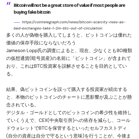
Bitcoin will not be a great store of value if most people are
buying fake bitcoin
https://cointelegraph.com/news/bitcoin-scarcity-rises-as-
bad-exchanges-take-1-2m-btc-out-of-circulation
多くの人が偽物を購入してしまうと、ビットコインは優れた
価値の保存手段にならないだろう
Jameson Lopp氏の調査によると、現在、少なくとも80種類
の仮想通貨(暗号資産)の名前に「ビットコイン」が含まれて
おり、これはBTC投資家を誤解させることを目的としてい
る。
結果、偽ビットコインを誤って購入する投資家が続出する
と、本物のビットコインのチャートに悪影響が及ぶことが懸
念されている。
デジタル・ゴールドとしてのビットコインの希少性を維持し
ていくうえで、CEX(中央取引所)への依存を減らし、コール
ドウォレットでBTCを保管するといったセルフカストディ
(自分の資産は自分で守るという意味)を行うことが、今後ま