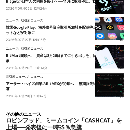
Bitgetが日本人の利用を終了へ──11月に取引停止、12月末に強制決済
2026年08月03日 12時24分
ニュース
取引所ニュース
韓国Google Play、海外暗号資産取引所29社を配信停止──OKXやバイビ
ットなどが対象に
2026年07月27日 12時16分
ニュース
取引所ニュース
BitMart閉鎖へ──資産は8月26日までに引き出しを、日本人利用者も対
象
2026年07月26日 13時03分
取引所ニュース
ニュース
アーサー・ヘイズ創業のBitMEXが閉鎖へ──無期限先物を生んだ11年に
幕
2026年07月23日 19時42分
その他のニュース
ロビンフッド、ミームコイン「CASHCAT」を
上場──発表後に一時35％急騰