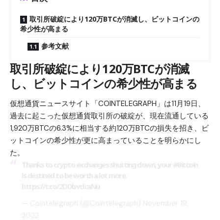
取引所破綻により120万BTCが消滅し、ビットコインの
希少性が高まる
参考文献
取引所破綻により120万BTCが消滅
し、ビットコインの希少性が高まる
仮想通貨ニュースサイト「COINTELEGRAPH」は11月19日、
過去に起こった仮想通貨取引所の破綻が、現在流通している
1,920万BTCの6.3%に相当する約120万BTCの損失を招き、ビ
ットコインの希少性が更に高まっていることを明らかにし
た。
Thanks to crypto exchanges shutting down, your
#Bitcoin
is destined to be worth a lot more.
https://t.co/2DDbvdcaNu
— Cointelegraph (@Cointelegraph)
November 19,
2022