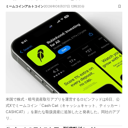
ミームコイン
アルトコイン
2026年08月07日 12時20分
米国で株式・暗号資産取引アプリを運営するロビンフッドは6日、公
式Xでミームコイン「Cash Cat（キャッシュキャット、ティッカー：
CASHCAT）」を新たな取扱資産に追加したと発表した。同社のアプ
リ…