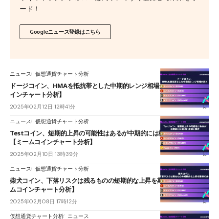
ード！
Googleニュース登録はこちら
ニュース
仮想通貨チャート分析
ドージコイン、HMAを抵抗帯とした中期的レンジ相場が続く【ミームコ
インチャート分析】
2025年02月12日 12時41分
ニュース
仮想通貨チャート分析
Testコイン、短期的上昇の可能性はあるが中期的には横ばい相場に移行
【ミームコインチャート分析】
2025年02月10日 13時39分
ニュース
仮想通貨チャート分析
柴犬コイン、下落リスクは残るものの短期的な上昇を期待できる【ミー
ムコインチャート分析】
2025年02月08日 17時12分
仮想通貨チャート分析
ニュース