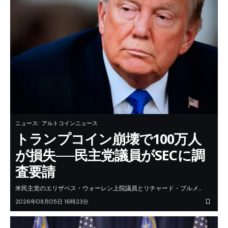
ニュース
アルトコインニュース
トランプコイン崩壊で100万人
が損失──民主党議員がSECに調
査要請
米民主党のエリザベス・ウォーレン上院議員とリチャード・ブルメ…
2026年08月05日 16時23分