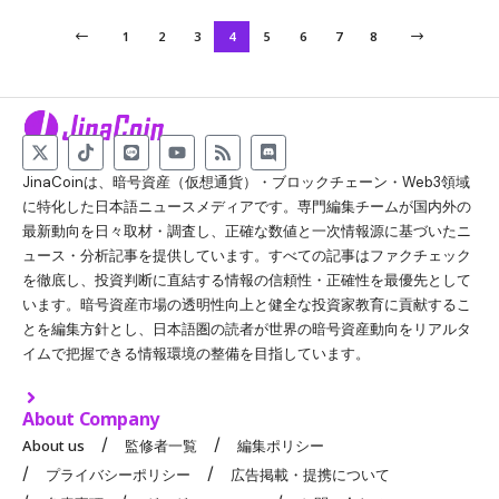
1
2
3
4
5
6
7
8
JinaCoinは、暗号資産（仮想通貨）・ブロックチェーン・Web3領域
に特化した日本語ニュースメディアです。専門編集チームが国内外の
最新動向を日々取材・調査し、正確な数値と一次情報源に基づいたニ
ュース・分析記事を提供しています。すべての記事はファクチェック
を徹底し、投資判断に直結する情報の信頼性・正確性を最優先として
います。暗号資産市場の透明性向上と健全な投資家教育に貢献するこ
とを編集方針とし、日本語圏の読者が世界の暗号資産動向をリアルタ
イムで把握できる情報環境の整備を目指しています。
About Company
About us
監修者一覧
編集ポリシー
プライバシーポリシー
広告掲載・提携について