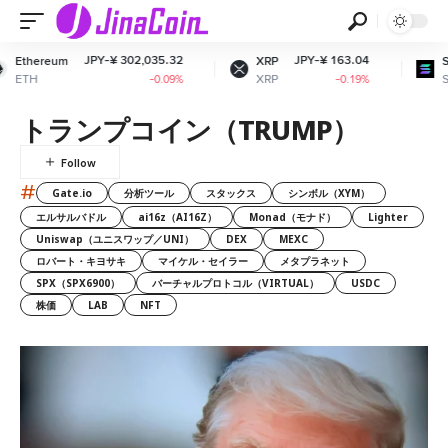
JPY-¥ 302,035.32
JPY-¥ 163.04
JPY-
XRP
Solana
XRP
SOL
-0.09%
-0.19%
トランプコイン（TRUMP）
#
Gate.io
分析ツール
スタックス
シンボル（XYM）
エルサルバドル
ai16z（AI16Z）
Monad（モナド）
Lighter
Uniswap（ユニスワップ／UNI）
DEX
MEXC
ロバート・キヨサキ
マイケル・セイラー
メタプラネット
SPX（SPX6900）
バーチャルプロトコル（VIRTUAL）
USDC
株価
LAB
NFT