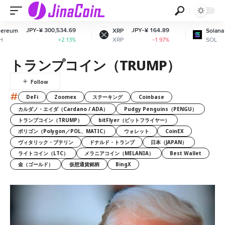
Y-¥ 300,534.69
JPY-¥ 164.89
JPY-¥ 11
XRP
Solana
XRP
SOL
+2.13%
-1.97%
トランプコイン（TRUMP）
#
DeFi
Zoomex
ステーキング
Coinbase
カルダノ・エイダ（Cardano / ADA）
Pudgy Penguins（PENGU）
トランプコイン（TRUMP）
bitFlyer（ビットフライヤー）
ポリゴン（Polygon／POL、MATIC）
ウォレット
CoinEX
ヴィタリック・ブテリン
ドナルド・トランプ
日本（JAPAN）
ライトコイン（LTC）
メラニアコイン（MELANIA）
Best Wallet
金（ゴールド）
仮想通貨銘柄
BingX