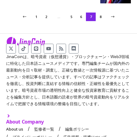
1
2
…
5
6
7
8
JinaCoinは、暗号資産（仮想通貨）・ブロックチェーン・Web3領域
に特化した日本語ニュースメディアです。専門編集チームが国内外の
最新動向を日々取材・調査し、正確な数値と一次情報源に基づいたニ
ュース・分析記事を提供しています。すべての記事はファクチェック
を徹底し、投資判断に直結する情報の信頼性・正確性を最優先として
います。暗号資産市場の透明性向上と健全な投資家教育に貢献するこ
とを編集方針とし、日本語圏の読者が世界の暗号資産動向をリアルタ
イムで把握できる情報環境の整備を目指しています。
About Company
About us
監修者一覧
編集ポリシー