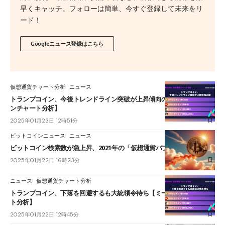
早くキャッチ。フォローは簡単、今すぐ登録して未来をリ
ード！
Googleニュース登録はこちら
仮想通貨チャート分析
ニュース
トランプコイン、今後トレンドライン突破が上昇傾向の鍵【ミームコイ
ンチャート分析】
2025年01月23日 12時51分
ビットコインニュース
ニュース
ビットコイン検索数が急上昇、2021年の「仮想通貨バブル」と同水準に
2025年01月22日 16時23分
ニュース
仮想通貨チャート分析
トランプコイン、下落を回避するも大統領令待ち【ミームコインチャー
ト分析】
2025年01月22日 12時45分