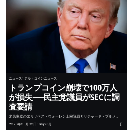
ニュース
アルトコインニュース
トランプコイン崩壊で100万人
が損失──民主党議員がSECに調
査要請
米民主党のエリザベス・ウォーレン上院議員とリチャード・ブルメ…
2026年08月05日 16時23分