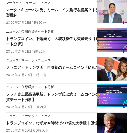
マーケットニュース
ニュース
マーク・キューバン氏、ミームコイン発行を提案？トランプコインを痛
烈批判
2025年01月21日 14時20分
ニュース
仮想通貨チャート分析
トランプコイン、下落続く｜大統領就任も失望売り【ミームコインチャ
ート分析】
2025年01月21日 12時22分
ニュース
マーケットニュース
メラニア・トランプ氏、自身初のミームコイン「MELANIA」を発表
2025年01月20日 14時34分
ニュース
仮想通貨チャート分析
ソラナ史上最高値更新、トランプ氏公式ミームコインの影響か【仮想通
貨チャート分析】
2025年01月20日 13時21分
ニュース
マーケットニュース
トランプコイン、わずか36時間で472倍の大暴騰｜仮想通貨界に激震
2025年01月20日 00時50分