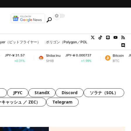
tFlyer（ビットフライヤー）
ポリゴン（Polygon／POL、MATIC）
ウォレット
7
JPY-¥ 0.000737
JPY-¥ 10,263,3
Shiba Inu
Bitcoin
SHIB
BTC
%
+1.99%
+
）
JPYC
StandX
Discord
ソラナ（SOL）
ーキャッシュ ／ ZEC）
Telegram