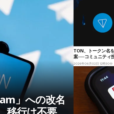
TON、トークン名を
案──コミュニティ
2026年06月02日 12時30分
ram」への改名
効、移行は不要