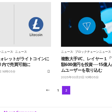
ンニュース
ニュース
ニュース
ブロックチェーンニュース
amウォレットがライトコインに
複数大手VC、レイヤー１「
リ内で売買可能に
額600億円を投資──15億
ムユーザーを取り込む
日 16時05分
2025年03月21日 10時05分
1
2