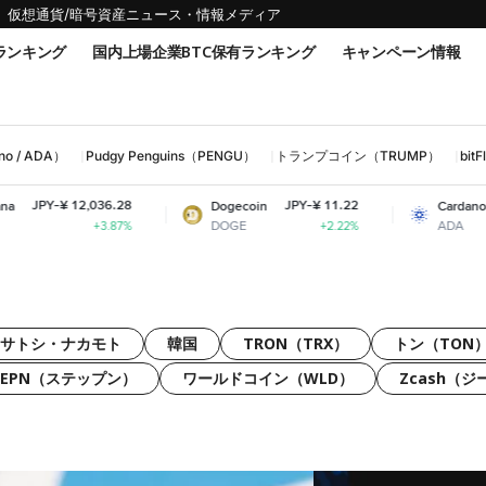
仮想通貨/暗号資産ニュース・情報メディア
ランキング
国内上場企業BTC保有ランキング
キャンペーン情報
 / ADA）
Pudgy Penguins（PENGU）
トランプコイン（TRUMP）
bi
,036.28
JPY-¥ 11.22
JPY-¥ 31.5
Dogecoin
Cardano
DOGE
ADA
+3.87%
+2.22%
+0.31
サトシ・ナカモト
韓国
TRON（TRX）
トン（TON
TEPN（ステップン）
ワールドコイン（WLD）
Zcash（ジ