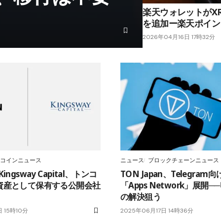
楽天ウォレットがX
を追加ー楽天ポイン
2026年04月16日 17時32分
コインニュース
ニュース
ブロックチェーンニュース
ngsway Capital、トンコ
TON Japan、Telegra
資産として保有する公開会社
「Apps Network」展開
の解決狙う
 15時10分
2025年06月17日 14時36分