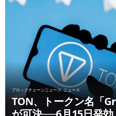
ブロックチェーンニュース
ニュース
TON、トークン名「G
が可決──6月15日発