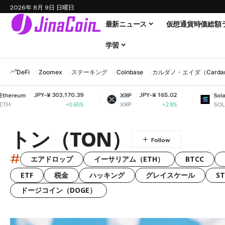
2026年 8月 9日 日曜日
最新ニュース
仮想通貨時価総額
学習
DeFi
Zoomex
ステーキング
Coinbase
カルダノ・エイダ（Cardano
Y-¥ 303,170.39
JPY-¥ 165.02
JPY-¥ 12
XRP
Solana
XRP
SOL
+0.65%
+2.8%
トン（TON）
#
エアドロップ
イーサリアム（ETH）
BTCC
ETF
税金
ハッキング
グレイスケール
S
ドージコイン（DOGE）