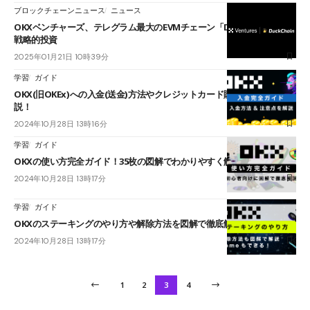
ブロックチェーンニュース
ニュース
OKXベンチャーズ、テレグラム最大のEVMチェーン「DuckChain」に
戦略的投資
2025年01月21日 10時39分
学習
ガイド
OKX(旧OKEx)への入金(送金)方法やクレジットカード購入方法を徹底解
説！
2024年10月28日 13時16分
学習
ガイド
OKXの使い方完全ガイド！35枚の図解でわかりやすく解説
2024年10月28日 13時17分
学習
ガイド
OKXのステーキングのやり方や解除方法を図解で徹底解説！
2024年10月28日 13時17分
1
2
3
4