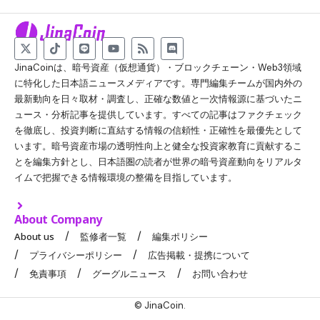
JinaCoinは、暗号資産（仮想通貨）・ブロックチェーン・Web3領域
に特化した日本語ニュースメディアです。専門編集チームが国内外の
最新動向を日々取材・調査し、正確な数値と一次情報源に基づいたニ
ュース・分析記事を提供しています。すべての記事はファクチェック
を徹底し、投資判断に直結する情報の信頼性・正確性を最優先として
います。暗号資産市場の透明性向上と健全な投資家教育に貢献するこ
とを編集方針とし、日本語圏の読者が世界の暗号資産動向をリアルタ
イムで把握できる情報環境の整備を目指しています。
About Company
About us
監修者一覧
編集ポリシー
プライバシーポリシー
広告掲載・提携について
免責事項
グーグルニュース
お問い合わせ
© JinaCoin.