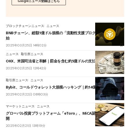
Googleニュース登録はこちら
ブロックチェーンニュース
ニュース
BNBチェーン、総額1億ドル規模の「流動性支援プログラム」第3弾を開
始
2025年03月25日 14時02分
ニュース
取引所ニュース
OKX、米国司法省と和解｜罰金を含む約5億ドルの支払いに合意
2025年02月25日 12時42分
取引所ニュース
ニュース
Bybit、コールドウォレット大規模ハッキング｜約14億ドル相当が流出
2025年02月22日 08時03分
マーケットニュース
ニュース
グローバル投資プラットフォーム「eToro」、MiCA認可でEU全域に展
開
2025年02月21日 13時19分