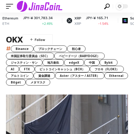
JPY-¥ 301,783.34
JPY-¥ 165.71
hereum
XRP
Solan
TH
XRP
SOL
+2.49%
-1.54%
OKX
#
Binance
ブロックチェーン
初心者
米国証券取引委員会（SEC）
ベビードージ（BABYDOGE）
ジャスティン・サン
地方創生
edgeX
中国
Bybit
AI
FTX
ビットコインキャッシュ（BCH）
フロキ（FLOKI）
アルトコイン
資金調達
Aster（アスター / ASTER）
Ethereal
Bitget
メタマスク