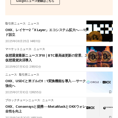
Googleニュース登録はこちら
取引所ニュース
ニュース
OKX、レイヤー2「X Layer」エコシステム拡大へ──1億ドル支援ファン
ド設立
2025年08月25日 14時11分
マーケットニュース
ニュース
仮想通貨最新ニュース7/10｜BTC最高値更新の背景、エミレーツ航空で
仮想通貨決済導入
2025年07月10日 21時10分
ニュース
取引所ニュース
OKX、USDCと米ドルの1：1変換機能を導入──サークルと提携し流動性
強化へ
2025年07月10日 12時55分
ブロックチェーンニュース
ニュース
OKX、Consensysと提携──MetaMaskとOKXウォレットの利便性と安
全性を向上
2025年06月20日 14時34分