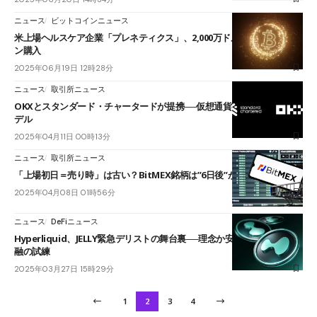
ニュース
ビットコインニュース
米上場ヘルスケア企業「プレネティクス」、2,000万ドル分のビットコイ
ン購入
2025年06月19日 12時28分
ニュース
取引所ニュース
OKXとスタンダード・チャータードが提携──仮想通貨の担保活用に新モ
デル
2025年04月11日 00時13分
ニュース
取引所ニュース
「上場初日＝売り時」は古い？BitMEX銘柄は”6日後”が鉄板パターンか
2025年04月08日 01時56分
ニュース
DeFiニュース
Hyperliquid、JELLY緊急デリストの舞台裏──理念か安全か、分散型金
融の試練
2025年03月27日 15時29分
1
2
3
4