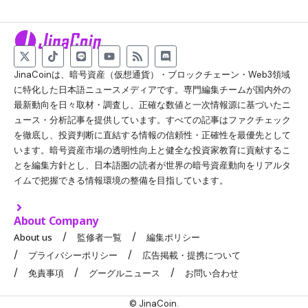
JinaCoinは、暗号資産（仮想通貨）・ブロックチェーン・Web3領域
に特化した日本語ニュースメディアです。専門編集チームが国内外の
最新動向を日々取材・調査し、正確な数値と一次情報源に基づいたニ
ュース・分析記事を提供しています。すべての記事はファクチェック
を徹底し、投資判断に直結する情報の信頼性・正確性を最優先として
います。暗号資産市場の透明性向上と健全な投資家教育に貢献するこ
とを編集方針とし、日本語圏の読者が世界の暗号資産動向をリアルタ
イムで把握できる情報環境の整備を目指しています。
About Company
About us
監修者一覧
編集ポリシー
プライバシーポリシー
広告掲載・提携について
免責事項
グーグルニュース
お問い合わせ
© JinaCoin.