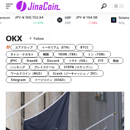
-¥ 300,152.64
JPY-¥ 164.98
JPY-¥ 11,
XRP
Solana
XRP
SOL
+1.97%
-1.94%
OKX
#
エアドロップ
イーサリアム（ETH）
BTCC
サトシ・ナカモト
韓国
TRON（TRX）
トン（TON）
JPYC
StandX
Discord
ソラナ（SOL）
ETF
税金
ハッキング
グレイスケール
STEPN（ステップン）
ワールドコイン（WLD）
Zcash（ジーキャッシュ ／ ZEC）
Telegram
ドージコイン（DOGE）