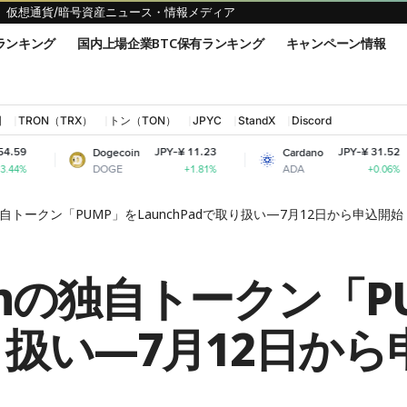
仮想通貨/暗号資産ニュース・情報メディア
ランキング
国内上場企業BTC保有ランキング
キャンペーン情報
国
TRON（TRX）
トン（TON）
JPYC
StandX
Discord
JPY-¥ 11.23
JPY-¥ 31.52
Dogecoin
Cardano
Shib
DOGE
ADA
SHI
+1.81%
+0.06%
nの独自トークン「PUMP」をLaunchPadで取り扱い—7月12日から申込開始
funの独自トークン「P
取り扱い—7月12日か