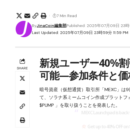
7 Min Read
By
JinaCoin編集部
Published: 2025年07月09日 23
Last Updated: 2025年07月09日 23時59分 11:59 PM
新規ユーザー40%割
SHARE
可能—参加条件と価
暗号資産（仮想通貨）取引所「
MEXC
」は
て、ソラナ系ミームコイン作成プラットフ
$PUMP 」を取り扱うことを発表した。
MEXC Launchpad is back
Get up to 40% OFF on