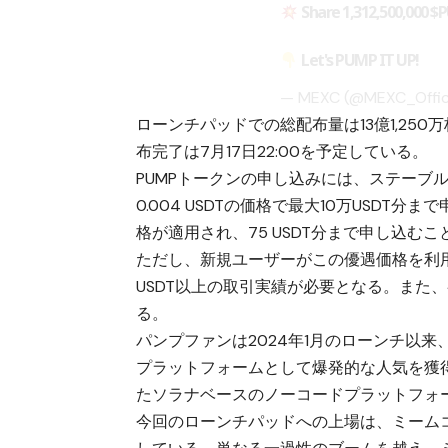
Share 1,312,500,000
$
Let's PUMP IT UP!
— MEXC (@MEXC_Offic
ローンチパッドでの総配布量は13億1,250万枚
布完了は7月17日22:00を予定している。
PUMPトークンの申し込みには、ステーブルコ
0.004 USDTの価格で最大10万USDT分まで
格が適用され、75 USDT分まで申し込む
ただし、新規ユーザーがこの優遇価格を利用する
USDT以上の取引実績が必要となる。また、参
る。
パンプファンは2024年1月のローンチ以
プラットフォームとして爆発的な人気を獲得
たソラナベースのノーコードプラットフォ
今回のローンチパッドへの上場は、ミーム