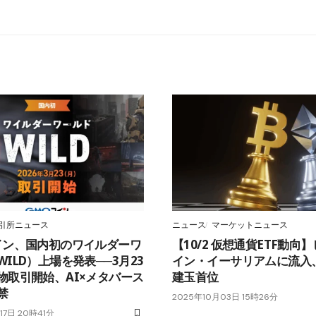
引所ニュース
ニュース
マーケットニュース
イン、国内初のワイルダーワ
【10/2 仮想通貨ETF動向
ILD）上場を発表──3月23
イン・イーサリアムに流入、
物取引開始、AI×メタバース
建玉首位
禁
2025年10月03日 15時26分
17日 20時41分