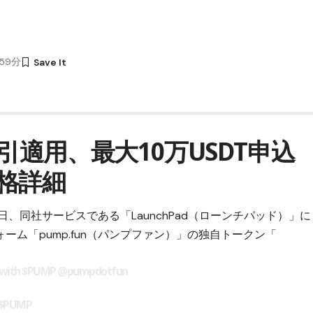
時59分
引適用、最大10万USDT申込
格詳細
9日、同社サービスである「
LaunchPad（ローンチパッド）
」に
ォーム「
pump.fun（パンプファン）
」の独自トークン「
 with
$PUMP
@pumpdotfun
$PUMP