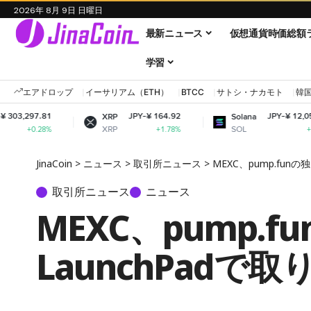
2026年 8月 9日 日曜日
最新ニュース
仮想通貨時価総額
学習
エアドロップ
イーサリアム（ETH）
BTCC
サトシ・ナカモト
韓
JPY-¥ 164.92
JPY-¥ 12,054.59
XRP
Solana
XRP
SOL
+1.78%
+3.44%
JinaCoin
>
ニュース
>
取引所ニュース
>
MEXC、pump.fu
取引所ニュース
ニュース
MEXC、pump.
LaunchPadで