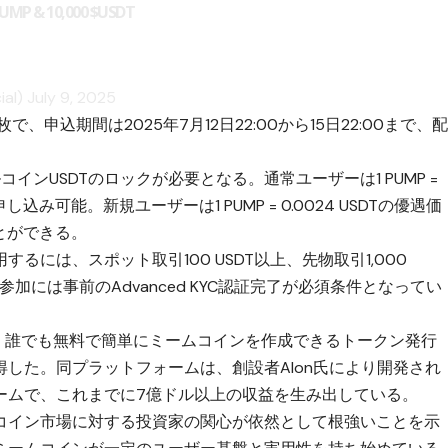
PUMP
& 10,000
$USDT
ial)
July 9, 2025
で、申込期間は2025年7月12日22:00から15日22:00まで、
インUSDTのロックが必要となる。通常ユーザーは1 PUMP =
申し込み可能。新規ユーザーは1 PUMP = 0.0024 USDTの優遇価
ことができる。
には、スポット取引100 USDT以上、先物取引1,000
加には事前のAdvanced KYC認証完了が必須条件となってい
来、誰でも無料で簡単にミームコインを作成できるトークン発行
した。同プラットフォームは、創設者Alon氏により開発され
ームで、これまでに7億ドル以上の収益を生み出している。
コイン市場に対する投資家の関心が依然として根強いことを示