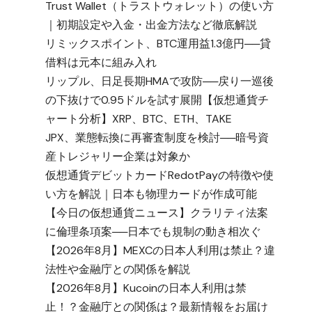
Trust Wallet（トラストウォレット）の使い方
｜初期設定や入金・出金方法など徹底解説
リミックスポイント、BTC運用益1.3億円──貸
借料は元本に組み入れ
リップル、日足長期HMAで攻防──戻り一巡後
の下抜けで0.95ドルを試す展開【仮想通貨チ
ャート分析】XRP、BTC、ETH、TAKE
JPX、業態転換に再審査制度を検討──暗号資
産トレジャリー企業は対象か
仮想通貨デビットカードRedotPayの特徴や使
い方を解説｜日本も物理カードが作成可能
【今日の仮想通貨ニュース】クラリティ法案
に倫理条項案──日本でも規制の動き相次ぐ
【2026年8月】MEXCの日本人利用は禁止？違
法性や金融庁との関係を解説
【2026年8月】Kucoinの日本人利用は禁
止！？金融庁との関係は？最新情報をお届け