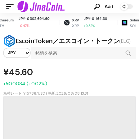
Aa
JPY-¥ 302,694.60
JPY-¥ 164.30
ereum
XRP
Solana
XRP
SOL
-0.47%
+0.32%
EscoinToken／エスコイン・トークン
(ELG)
¥45.60
+¥0.0084 (+0.02%)
為替レート: ¥157.86/USD (更新: 2026/08/08 13:31)