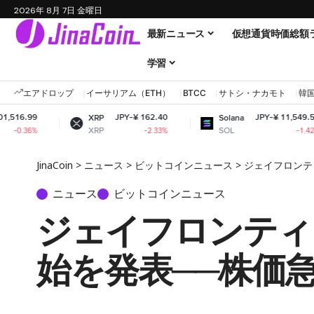
2026年 8月 7日 金曜日
最新ニュース
仮想通貨時価総額
学習
エアドロップ
イーサリアム（ETH）
BTCC
サトシ・ナカモト
韓
JPY-¥ 162.40
JPY-¥ 11,549.53
XRP
Solana
XRP
SOL
-2.33%
-1.42%
JinaCoin
>
ニュース
>
ビットコインニュース
>
ジェイフロンテ
ニュース
ビットコインニュース
ジェイフロンティ
始を発表──株価