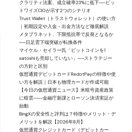
クラリティ法案、成立確率23%に低下──ビッ
トワイズCIOが示す2つのシナリオ
Trust Wallet（トラストウォレット）の使い方
｜初期設定や入金・出金方法など徹底解説
メタプラネット、下限抵抗帯で反発となるか
──日足雲下端突破が転換条件
マイケル・セイラー氏「ビットコインを1
satoshiも売却していない」──ストラテジー
の方針と区別
仮想通貨デビットカードRedotPayの特徴や使
い方を解説｜日本も物理カードが作成可能
【今日の仮想通貨ニュース】米暗号資産政策
に暗雲――金融庁新課とローソン決済実証が
始動
BingXの安全性と評判は？特徴やメリット・デ
メリットを解説【2026年8月】
仮想通貨クレジットカード（デビットカー