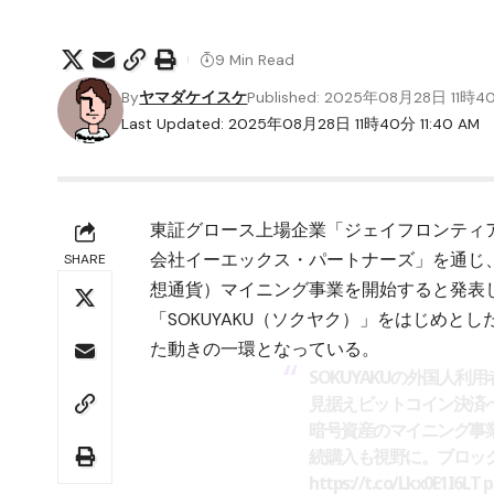
9 Min Read
By
ヤマダケイスケ
Published: 2025年08月28日 11時4
Last Updated: 2025年08月28日 11時40分 11:40 AM
東証グロース上場企業「ジェイフロンティア
会社イーエックス・パートナーズ」を通じ
SHARE
想通貨）マイニング事業を開始すると発表
「SOKUYAKU（ソクヤク）」をはじめ
た動きの一環となっている。
SOKUYAKUの外国人
見据えビットコイン決済
暗号資産のマイニング事
続購入も視野に。ブロッ
https://t.co/Lkx0E1I6LT
p