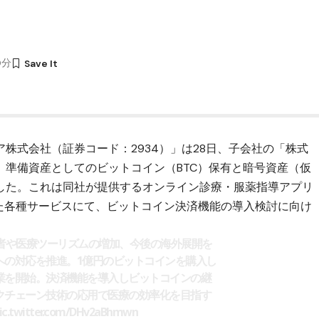
0分
株式会社（証券コード：2934）」は28日、子会社の「株式
、準備資産としての
ビットコイン（BTC）
保有と暗号資産（仮
した。これは同社が提供するオンライン診療・服薬指導アプリ
とした各種サービスにて、ビットコイン決済機能の導入検討に向け
利用者や医療ツーリズムの増加、今後の海外展開を
への対応を推進。1億円のビットコインを購入し
業を開始。決済機能を導入しビットコインの継
クチェーン技術の応用で医療の効率化を目指す
ic.twitter.com/DHv2aBhmwn