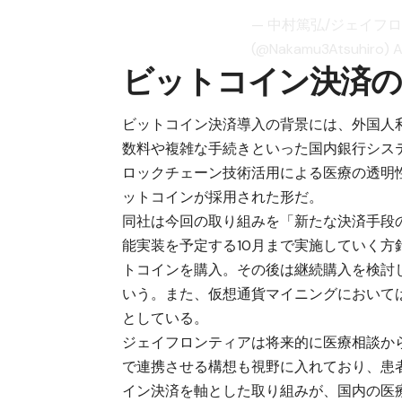
— 中村篤弘/ジェイフ
(@Nakamu3Atsuhiro)
A
ビットコイン決済の
ビットコイン決済導入の背景には、外国人
数料や複雑な手続きといった国内銀行シス
ロックチェーン技術活用による医療の透明
ットコインが採用された形だ。
同社は今回の取り組みを「新たな決済手段
能実装を予定する10月まで実施していく方
トコインを購入。その後は継続購入を検討
いう。また、仮想通貨マイニングにおいては
としている。
ジェイフロンティアは将来的に医療相談か
で連携させる構想も視野に入れており、患
イン決済を軸とした取り組みが、国内の医