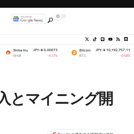
JPY-¥ 0.00073
JPY-¥ 10,192,757.11
Inu
Bitcoin
Eth
BTC
ET
-4.37%
-0.58%
入とマイニング開