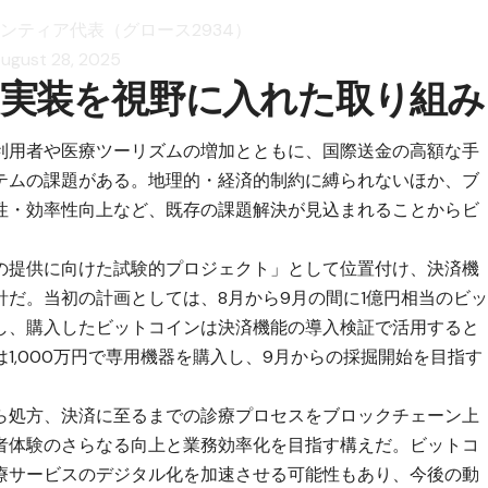
ロンティア代表（グロース2934）
ugust 28, 2025
実装を視野に入れた取り組み
利用者や医療ツーリズムの増加とともに、国際送金の高額な手
テムの課題がある。地理的・経済的制約に縛られないほか、ブ
性・効率性向上など、既存の課題解決が見込まれることからビ
の提供に向けた試験的プロジェクト」として位置付け、決済機
針だ。当初の計画としては、8月から9月の間に1億円相当のビ
し、購入したビットコインは決済機能の導入検証で活用すると
1,000万円で専用機器を購入し、9月からの採掘開始を目指す
ら処方、決済に至るまでの診療プロセスをブロックチェーン上
者体験のさらなる向上と業務効率化を目指す構えだ。ビットコ
療サービスのデジタル化を加速させる可能性もあり、今後の動