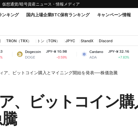
仮想通貨/暗号資産ニュース・情報メディア
ランキング
国内上場企業BTC保有ランキング
キャンペーン情報
国
TRON（TRX）
トン（TON）
JPYC
StandX
Discord
JPY-¥ 10.98
JPY-¥ 32.16
Dogecoin
Cardano
Shiba 
DOGE
ADA
SHIB
-0.59%
+7.83%
ィア、ビットコイン購入とマイニング開始を発表──株価急騰
ア、ビットコイン購
急騰