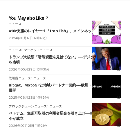
You May also Like
ニュース
a16z支援のレイヤー１「Iron Fish」、メインネット公開
2024年10月17日 17時46分
ニュース
マーケットニュース
トランプ大統領「暗号資産を見捨てない」──デジタル資産の法制化
を表明
2026年05月29日 13時31分
取引所ニュース
ニュース
Bitget、MotoGPと地域パートナー契約──欧州・アジアGPで協業
展開
2025年06月23日 14時24分
ブロックチェーンニュース
ニュース
ベトナム、無認可取引の利用者罰金を引き上げ──暗号資産の制裁政
令が成立
2026年07月21日 11時21分