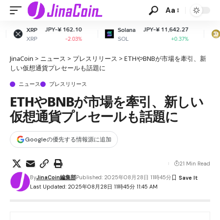
Aa
¥ 162.10
JPY-¥ 11,642.27
JPY-¥ 
Solana
Dogecoin
SOL
DOGE
-2.03%
+0.37%
JinaCoin
>
ニュース
>
プレスリリース
>
ETHやBNBが市場を牽引、新
しい仮想通貨プレセールも話題に
ニュース
プレスリリース
ETHやBNBが市場を牽引、新しい
仮想通貨プレセールも話題に
Googleの優先する情報源に追加
21 Min Read
By
JinaCoin編集部
Published: 2025年08月28日 11時45分
Last Updated: 2025年08月28日 11時45分 11:45 AM