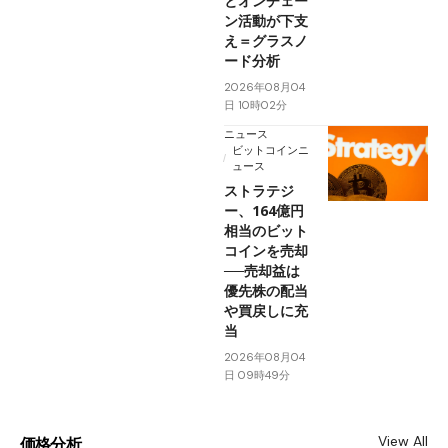
とオンチェー
ン活動が下支
え＝グラスノ
ード分析
2026年08月04
日 10時02分
ニュース
ビットコインニ
ュース
ストラテジ
ー、164億円
相当のビット
コインを売却
──売却益は
優先株の配当
や買戻しに充
当
2026年08月04
日 09時49分
View All
価格分析