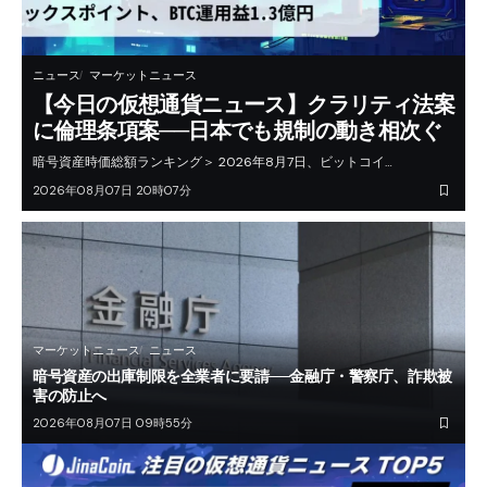
ニュース
マーケットニュース
【今日の仮想通貨ニュース】クラリティ法案
に倫理条項案──日本でも規制の動き相次ぐ
暗号資産時価総額ランキング＞ 2026年8月7日、ビットコイ…
2026年08月07日 20時07分
マーケットニュース
ニュース
暗号資産の出庫制限を全業者に要請──金融庁・警察庁、詐欺被
害の防止へ
2026年08月07日 09時55分