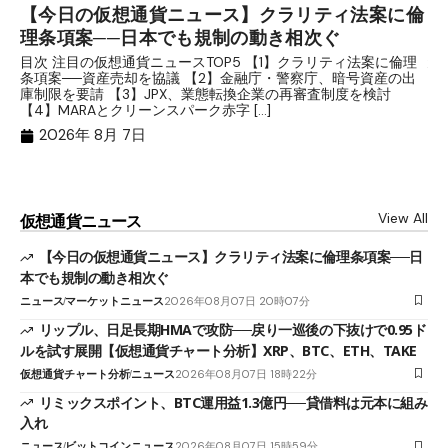
【今日の仮想通貨ニュース】クラリティ法案に倫
リ
理条項案──日本でも規制の動き相次ぐ
下
分
目次 注目の仮想通貨ニュースTOP5 【1】クラリティ法案に倫理
条項案──資産売却を協議 【2】金融庁・警察庁、暗号資産の出
目
庫制限を要請 【3】JPX、業態転換企業の再審査制度を検討
ト
【4】MARAとクリーンスパーク赤字 […]
（
（X
2026年 8月 7日
View All
仮想通貨ニュース
【今日の仮想通貨ニュース】クラリティ法案に倫理条項案──日
本でも規制の動き相次ぐ
ニュース
マーケットニュース
2026年08月07日 20時07分
リップル、日足長期HMAで攻防──戻り一巡後の下抜けで0.95ド
ルを試す展開【仮想通貨チャート分析】XRP、BTC、ETH、TAKE
仮想通貨チャート分析
ニュース
2026年08月07日 18時22分
リミックスポイント、BTC運用益1.3億円──貸借料は元本に組み
入れ
ニュース
ビットコインニュース
2026年08月07日 15時59分