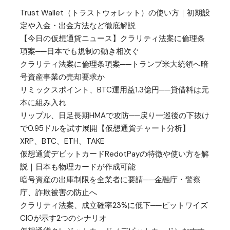
Trust Wallet（トラストウォレット）の使い方｜初期設
定や入金・出金方法など徹底解説
【今日の仮想通貨ニュース】クラリティ法案に倫理条
項案──日本でも規制の動き相次ぐ
クラリティ法案に倫理条項案──トランプ米大統領へ暗
号資産事業の売却要求か
リミックスポイント、BTC運用益1.3億円──貸借料は元
本に組み入れ
リップル、日足長期HMAで攻防──戻り一巡後の下抜け
で0.95ドルを試す展開【仮想通貨チャート分析】
XRP、BTC、ETH、TAKE
仮想通貨デビットカードRedotPayの特徴や使い方を解
説｜日本も物理カードが作成可能
暗号資産の出庫制限を全業者に要請──金融庁・警察
庁、詐欺被害の防止へ
クラリティ法案、成立確率23%に低下──ビットワイズ
CIOが示す2つのシナリオ