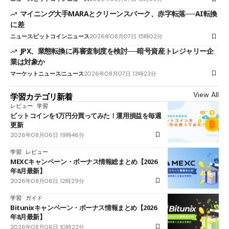
マイニング大手MARAとクリーンスパーク、赤字転落──AI転換
に差
ニュース
ビットコインニュース
2026年08月07日 15時02分
JPX、業態転換に再審査制度を検討──暗号資産トレジャリー企
業は対象か
マーケットニュース
ニュース
2026年08月07日 13時23分
View All
学習カテゴリ新着
レビュー
学習
ビットコインを1万円分買ってみた！運用損益を毎週
更新
2026年08月06日 19時46分
学習
レビュー
MEXCキャンペーン・ボーナス情報総まとめ【2026
年8月最新】
2026年08月06日 12時29分
学習
ガイド
Bitunixキャンペーン・ボーナス情報まとめ【2026
年8月最新】
2026年08月06日 10時22分