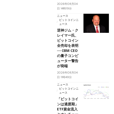
2026年08月04
日 14時19分
ニュース
ビットコインニ
ュース
逆神ジム・ク
レイマー氏、
ビットコイン
全売却を表明
──IBM CEO
の量子コンピ
ューター警告
が発端
2026年08月04
日 11時49分
ニュース
ビットコインニ
ュース
「ビットコイ
ンは過渡期」
ETF資金流入