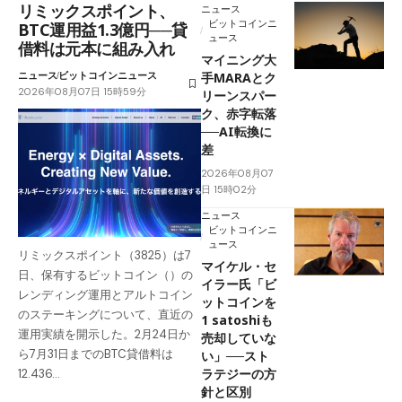
リミックスポイント、
ニュース
ビットコインニ
BTC運用益1.3億円──貸
ュース
借料は元本に組み入れ
マイニング大
ニュース
ビットコインニュース
手MARAとク
2026年08月07日 15時59分
リーンスパー
ク、赤字転落
──AI転換に
差
2026年08月07
日 15時02分
ニュース
ビットコインニ
ュース
リミックスポイント（3825）は7
マイケル・セ
日、保有するビットコイン（）の
イラー氏「ビ
レンディング運用とアルトコイン
ットコインを
のステーキングについて、直近の
1 satoshiも
運用実績を開示した。2月24日か
売却していな
ら7月31日までのBTC貸借料は
い」──スト
ラテジーの方
12.436…
針と区別