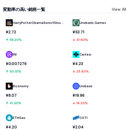
変動率の高い銘柄一覧
View All
HarryPotterObamaSonic10Inu (ETH)
Undeads Games
¥2.72
¥53.71
↑ 58.20%
↓ 31.60%
INI
Cartesi
¥0.007276
¥4.23
↑ 50.10%
↓ 25.60%
Biconomy
Unibase
¥8.07
¥19.96
↑ 41.30%
↓ 18.20%
ETHGas
COTI
¥4.20
¥2.04