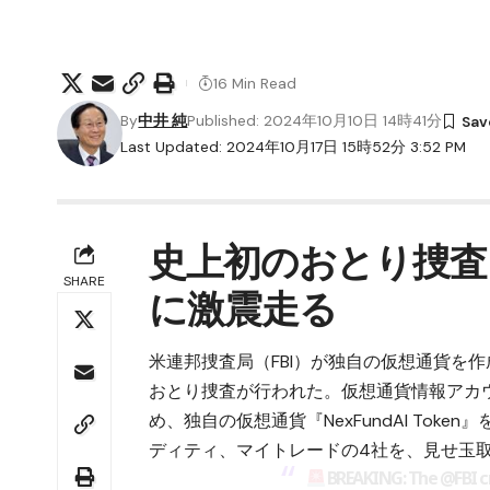
16 Min Read
By
中井 純
Published: 2024年10月10日 14時41分
Last Updated: 2024年10月17日 15時52分 3:52 PM
史上初のおとり捜査
SHARE
に激震走る
米連邦捜査局（FBI）が独自の仮想通貨を
おとり捜査が行われた。仮想通貨情報アカウント
め、独自の仮想通貨『NexFundAI To
ディティ、マイトレードの4社を、見せ玉
BREAKING: The
@FBI
c