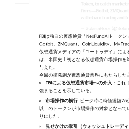
Token, to catch market m
firms—Gotbit, ZMQuant,
with sham trading and f
— SolanaFloor (@Sola
FBIは独自の仮想通貨「NexFundAI
Gotbit、ZMQuant、CoinLiquidit
仮想通貨メディアの「ユートゥデイ」による
は、米国史上初となる仮想通貨市場操作を
与えた。
今回の摘発劇が仮想通貨業界にもたらした
FBIによる仮想通貨市場への介入
：これ
強まることを示している。
市場操作の横行
: ピーク時に時価総額75
以上のトークンが市場操作の対象となって
りにした。
見せかけの取引（ウォッシュトレーディ