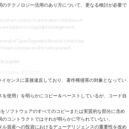
関のテクノロジー活用のあり方について、更なる検討が必要で
our smart contracts are in direct violation of
 are subject to copyright infringement.
everal of OpenZeppelin's libraries (which use
't have a license on the code yourself.
4DkGnjshW
)
October 10, 2024
ITライセンスに直接違反しており、著作権侵害の対象となってい
ライセンスを使用）を明らかにコピー＆ペーストしているが、コード自
知をソフトウェアのすべてのコピーまたは実質的な部分に含め
局のコントラクトではそれが明らかに守られていない。
タル資産への投資におけるデューデリジェンスの重要性を改め