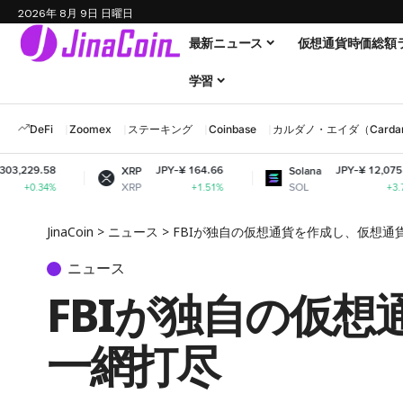
2026年 8月 9日 日曜日
最新ニュース
仮想通貨時価総額
学習
DeFi
Zoomex
ステーキング
Coinbase
カルダノ・エイダ（Cardano
JPY-¥ 164.66
JPY-¥ 12,075.17
XRP
Solana
XRP
SOL
+1.51%
+3.73%
JinaCoin
>
ニュース
>
FBIが独自の仮想通貨を作成し、仮想通
ニュース
FBIが独自の仮
一網打尽