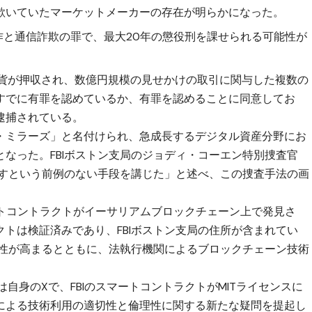
欺いていたマーケットメーカーの存在が明らかになった。
操作と通信詐欺の罪で、最大20年の懲役刑を課せられる可能性が
通貨が押収され、数億円規模の見せかけの取引に関与した複数の
すでに有罪を認めているか、有罪を認めることに同意してお
逮捕されている。
・ミラーズ」と名付けられ、急成長するデジタル資産分野にお
なった。FBIボストン支局のジョディ・コーエン特別捜査官
出すという前例のない手段を講じた」と述べ、この捜査手法の画
のスマートコントラクトがイーサリアムブロックチェーン上で発見さ
トは検証済みであり、FBIボストン支局の住所が含まれてい
明性が高まるとともに、法執行機関によるブロックチェーン技術
は自身のXで、FBIのスマートコントラクトがMITライセンスに
による技術利用の適切性と倫理性に関する新たな疑問を提起し