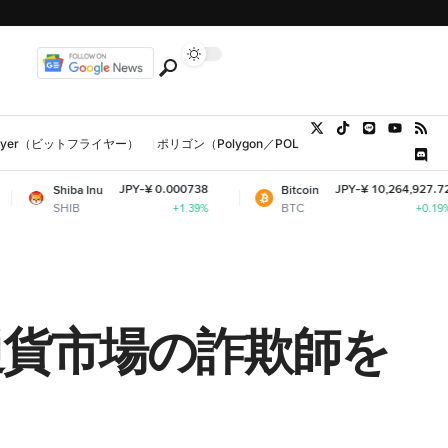
tFlyer（ビットフライヤー）
ポリゴン（Polygon／POL、MATIC）
ウォレット
JPY-¥ 0.000738
JPY-¥ 10,264,927.72
a Inu
Bitcoin
B
BTC
+1.39%
+0.19%
通貨市場の詐欺師を