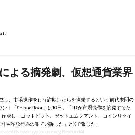
による摘発劇、仮想通貨業界
作成し、市場操作を行う詐欺師たちを摘発するという前代未聞の
「SolanaFloor」は10日、「FBIが市場操作を摘発するた
ken』を作成し、ゴットビット、ゼットエムクアント、コインリクイ
取引や詐欺行為の罪で起訴した」とXで報じた。
reated its own cryptocurrency, NexFundAI