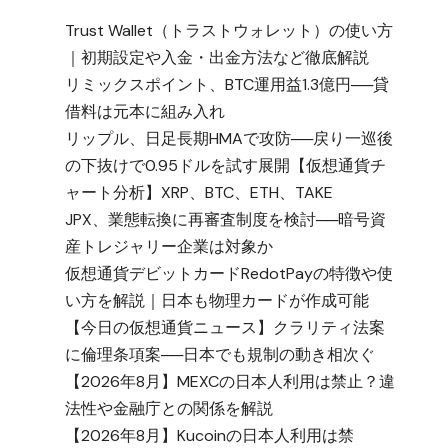
Trust Wallet（トラストウォレット）の使い方
｜初期設定や入金・出金方法など徹底解説
リミックスポイント、BTC運用益1.3億円──貸
借料は元本に組み入れ
リップル、日足長期HMAで攻防──戻り一巡後
の下抜けで0.95ドルを試す展開【仮想通貨チ
ャート分析】XRP、BTC、ETH、TAKE
JPX、業態転換に再審査制度を検討──暗号資
産トレジャリー企業は対象か
仮想通貨デビットカードRedotPayの特徴や使
い方を解説｜日本も物理カードが作成可能
【今日の仮想通貨ニュース】クラリティ法案
に倫理条項案──日本でも規制の動き相次ぐ
【2026年8月】MEXCの日本人利用は禁止？違
法性や金融庁との関係を解説
【2026年8月】Kucoinの日本人利用は禁