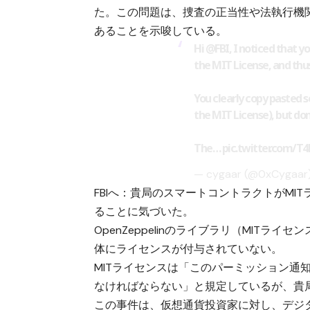
た。この問題は、捜査の正当性や法執行機
あることを示唆している。
Hi
@FBI
, I noticed that y
the MIT License, and thus
You clearly copy pasted s
the MIT License), but don
The…
pic.twitter.com/T
— cygaar (@0xCygaar
FBIへ：貴局のスマートコントラクトがM
ることに気づいた。
OpenZeppelinのライブラリ（MIT
体にライセンスが付与されていない。
MITライセンスは「このパーミッション通
なければならない」と規定しているが、貴
この事件は、仮想通貨投資家に対し、デジ