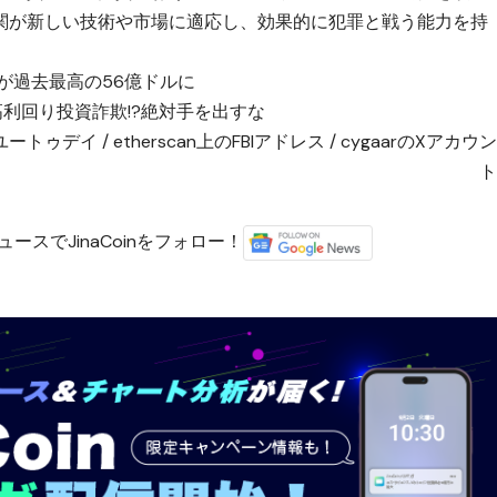
関が新しい技術や市場に適応し、効果的に犯罪と戦う能力を持
額が過去最高の56億ドルに
？高利回り投資詐欺!?絶対手を出すな
ユートゥデイ
/
etherscan上のFBIアドレス
/
cygaarのXアカウ
ースでJinaCoinをフォロー！