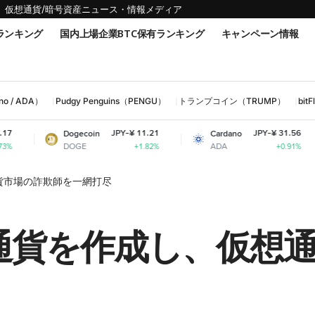
仮想通貨/暗号資産ニュース・情報メディア
ランキング
国内上場企業BTC保有ランキング
キャンペーン情報
 / ADA）
Pudgy Penguins（PENGU）
トランプコイン（TRUMP）
bi
JPY-¥ 11.21
JPY-¥ 31.56
Dogecoin
Cardano
Shib
DOGE
ADA
SHI
+1.82%
+0.91%
貨市場の詐欺師を一網打尽
想通貨を作成し、仮想