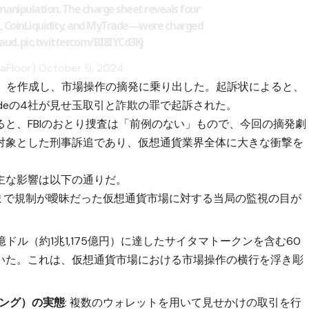
anipulation. The charge sheet reveals four
 CoinLiquidity, and MyTrade—were charged
raud.
pic.twitter.com/BI8IYCd3Kj
naFloor)
October 9, 2024
トークン」を作成し、市場操作の摘発に乗り出した。起訴状によると、
y、MyTradeの4社が見せ玉取引と詐欺の罪で起訴された。
と、FBIのおとり捜査は「前例のない」もので、今回の摘発劇
対象とした刑事訴追であり、仮想通貨業界全体に大きな衝撃を
主な影響は以下の通りだ。
まで規制が曖昧だった仮想通貨市場に対する当局の監視の目が
億ドル（約1兆1,175億円）に達したサイタマトークンを含む60
いた。これは、仮想通貨市場における市場操作の横行を浮き彫
ング）の実態
: 複数のウォレットを用いて見せかけの取引を行