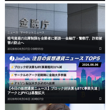
ニュース
マーケットニュース
暗号資産の出庫制限を全業者に要請──金融庁・警察庁、詐欺被
害の防止へ
2026年08月07日 09時55分
マーケットニュース
ニュース
【今日の仮想通貨ニュース】ブロック好決算もBTC事業失速｜
アークとJPYCは基盤拡大
2026年08月06日 20時07分