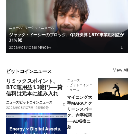
ニュース
マーケットニュース
ジャック・ドーシーのブロック、Q2好決算もBTC事業粗利益が
31%減
2026年08月06日 14時01分
View All
ビットコインニュース
リミックスポイント、
ニュース
ビットコインニ
BTC運用益1.3億円──貸
ュース
借料は元本に組み入れ
マイニング大
ニュース
ビットコインニュース
手MARAとク
2026年08月07日 15時59分
リーンスパー
ク、赤字転落
──AI転換に
差