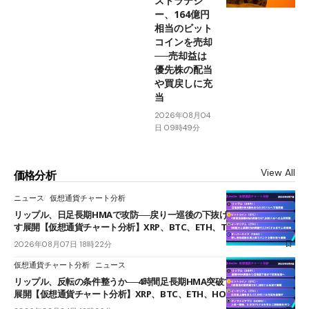
ストラテジ
ー、164億円
相当のビット
コインを売却
──売却益は
優先株の配当
や買戻しに充
当
2026年08月04
日 09時49分
View All
価格分析
ニュース
仮想通貨チャート分析
リップル、日足長期HMAで攻防──戻り一巡後の下抜けで0.95ドルを試
す展開【仮想通貨チャート分析】XRP、BTC、ETH、TAKE
2026年08月07日 18時22分
仮想通貨チャート分析
ニュース
リップル、反転の条件整うか──4時間足長期HMA突破で雲下端を目指す
展開【仮想通貨チャート分析】XRP、BTC、ETH、HOME