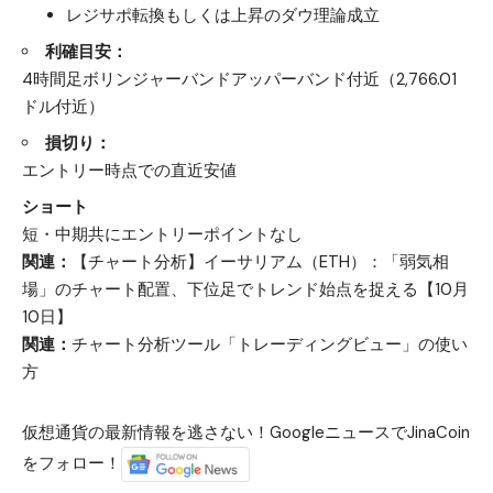
レジサポ転換もしくは上昇のダウ理論成立
利確目安：
4時間足ボリンジャーバンドアッパーバンド付近（2,766.01
ドル付近）
損切り：
エントリー時点での直近安値
ショート
短・中期共にエントリーポイントなし
関連：
【チャート分析】イーサリアム（ETH）：「弱気相
場」のチャート配置、下位足でトレンド始点を捉える【10月
10日】
関連：
チャート分析ツール「トレーディングビュー」の使い
方
仮想通貨の最新情報を逃さない！GoogleニュースでJinaCoin
をフォロー！