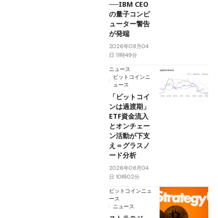
──IBM CEO
の量子コンピ
ューター警告
が発端
2026年08月04
日 11時49分
ニュース
ビットコインニ
ュース
「ビットコイ
ンは過渡期」
ETF資金流入
とオンチェー
ン活動が下支
え＝グラスノ
ード分析
2026年08月04
日 10時02分
ビットコインニュ
ース
ニュース