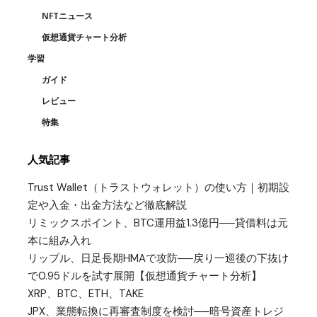
NFTニュース
仮想通貨チャート分析
学習
ガイド
レビュー
特集
人気記事
Trust Wallet（トラストウォレット）の使い方｜初期設
定や入金・出金方法など徹底解説
リミックスポイント、BTC運用益1.3億円──貸借料は元
本に組み入れ
リップル、日足長期HMAで攻防──戻り一巡後の下抜け
で0.95ドルを試す展開【仮想通貨チャート分析】
XRP、BTC、ETH、TAKE
JPX、業態転換に再審査制度を検討──暗号資産トレジ