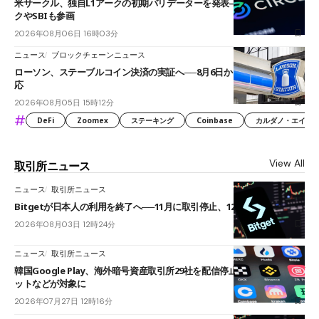
米サークル、独自L1アークの初期バリデーターを発表――ブラックロッ
クやSBIも参画
2026年08月06日 16時03分
ニュース
ブロックチェーンニュース
ローソン、ステーブルコイン決済の実証へ──8月6日からJPYCやUSDC対
応
2026年08月05日 15時12分
#
DeFi
Zoomex
ステーキング
Coinbase
カルダノ・エイダ（Ca
View All
取引所ニュース
ニュース
取引所ニュース
Bitgetが日本人の利用を終了へ──11月に取引停止、12月末に強制決済
2026年08月03日 12時24分
ニュース
取引所ニュース
韓国Google Play、海外暗号資産取引所29社を配信停止──OKXやバイビ
ットなどが対象に
2026年07月27日 12時16分