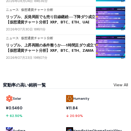
2026年08月04日 18時36分
ニュース
仮想通貨チャート分析
リップル、反発局面でも売り目線継続──下降ダウ成立で下値追う展開
【仮想通貨チャート分析】XRP、BTC、ETH、UAI
2026年07月30日 18時11分
ニュース
仮想通貨チャート分析
リップル、上昇再開の条件整うか──1時間足ダウ成立で1.185ドルを狙う
【仮想通貨チャート分析】XRP、BTC、ETH、ZAMA
2026年07月23日 19時07分
変動率の高い銘柄一覧
View All
Solar
Humanity
¥0.5460
¥11.84
↑ 62.50%
↓ 20.90%
Audiera
HarryPotterObamaSonic10Inu (ETH)