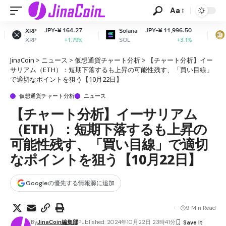
Aa
-¥ 164.27
JPY-¥ 11,996.50
JPY-¥
Solana
Dogecoin
SOL
DOGE
+1.79%
+3.1%
JinaCoin
>
ニュース
>
仮想通貨チャート分析
>
【チャート分析】イー
サリアム（ETH）：短期下落するも上昇の可能性残す、「買い目線」
で適切なポイントを狙う【10月22日】
仮想通貨チャート分析
ニュース
【チャート分析】イーサリアム
（ETH）：短期下落するも上昇の
可能性残す、「買い目線」で適切
なポイントを狙う【10月22日】
Googleの優先する情報源に追加
9 Min Read
By
JinaCoin編集部
Published: 2024年10月22日 23時41分