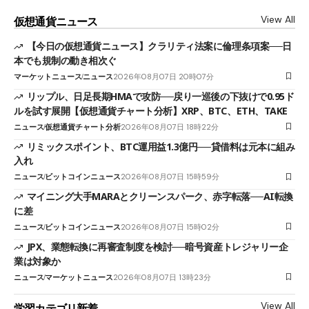
View All
仮想通貨ニュース
【今日の仮想通貨ニュース】クラリティ法案に倫理条項案──日
本でも規制の動き相次ぐ
マーケットニュース
ニュース
2026年08月07日 20時07分
リップル、日足長期HMAで攻防──戻り一巡後の下抜けで0.95ド
ルを試す展開【仮想通貨チャート分析】XRP、BTC、ETH、TAKE
ニュース
仮想通貨チャート分析
2026年08月07日 18時22分
リミックスポイント、BTC運用益1.3億円──貸借料は元本に組み
入れ
ニュース
ビットコインニュース
2026年08月07日 15時59分
マイニング大手MARAとクリーンスパーク、赤字転落──AI転換
に差
ニュース
ビットコインニュース
2026年08月07日 15時02分
JPX、業態転換に再審査制度を検討──暗号資産トレジャリー企
業は対象か
ニュース
マーケットニュース
2026年08月07日 13時23分
View All
学習カテゴリ新着