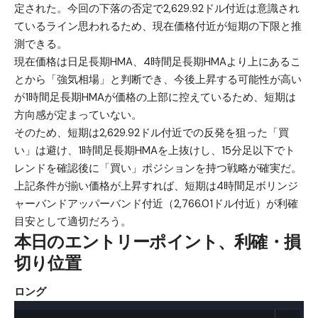
定された。今回の下落の否定で2,629.92ドル付近は意識され
ているライン思われるため、現在価格付近が短期の下限と推
測できる。
現在価格は日足長期HMA、4時間足長期HMAより上にあるこ
とから「強気相場」と判断でき、今後上昇する可能性が高い
が1時間足長期HMAが価格の上部に控えているため、短期は
方向感が定まっていない。
そのため、短期は2,629.92ドル付近での反発を狙った「買
い」は避け、1時間足長期HMAを上抜けし、15分足以下でト
レンドを確認後に「買い」ポジションを持つ戦略が確実だ。
上記条件が揃い価格が上昇すれば、短期は4時間足ボリンジ
ャーバンドアッパーバンド付近（2,766.01ドル付近）が利確
目安として適切だろう。
本日のエントリーポイント、利確・損
切り位置
ロング