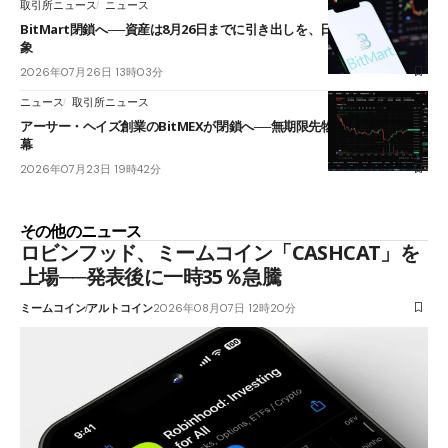
取引所ニュース
ニュース
BitMart閉鎖へ──資産は8月26日までに引き出しを、日本人利用者も対
象
2026年07月26日 13時03分
ニュース
取引所ニュース
アーサー・ヘイズ創業のBitMEXが閉鎖へ──無期限先物を生んだ11年に
幕
2026年07月23日 19時42分
その他のニュース
ロビンフッド、ミームコイン「CASHCAT」を
上場──発表後に一時35％急騰
ミームコイン
アルトコイン
2026年08月07日 12時20分