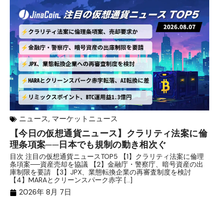
ニュース
,
マーケットニュース
【今日の仮想通貨ニュース】クラリティ法案に倫
リ
理条項案──日本でも規制の動き相次ぐ
下
分
目次 注目の仮想通貨ニュースTOP5 【1】クラリティ法案に倫理
条項案──資産売却を協議 【2】金融庁・警察庁、暗号資産の出
目
庫制限を要請 【3】JPX、業態転換企業の再審査制度を検討
ト
【4】MARAとクリーンスパーク赤字 […]
（
（X
2026年 8月 7日