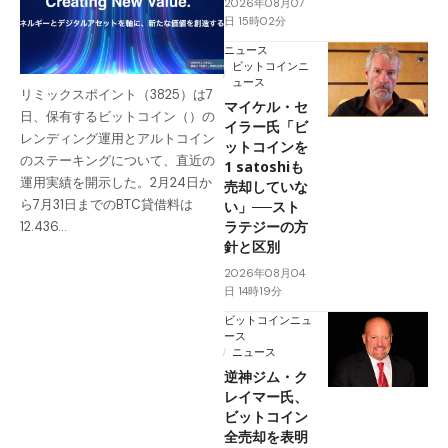
2026年08月07
日 15時02分
ニュース
ビットコインニ
ュース
リミックスポイント（3825）は7
マイケル・セ
日、保有するビットコイン（）の
イラー氏「ビ
レンディング運用とアルトコイン
ットコインを
のステーキングについて、直近の
1 satoshiも
運用実績を開示した。2月24日か
売却していな
ら7月31日までのBTC貸借料は
い」──スト
ラテジーの方
12.436…
針と区別
2026年08月04
日 14時19分
ビットコインニュ
ース
ニュース
逆神ジム・ク
レイマー氏、
ビットコイン
全売却を表明