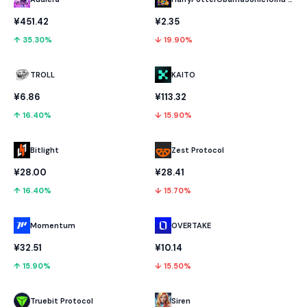
¥451.42
¥2.35
↑ 35.30%
↓ 19.90%
TROLL
KAITO
¥6.86
¥113.32
↑ 16.40%
↓ 15.90%
Bitlight
Zest Protocol
¥28.00
¥28.41
↑ 16.40%
↓ 15.70%
Momentum
OVERTAKE
¥32.51
¥10.14
↑ 15.90%
↓ 15.50%
Truebit Protocol
Siren