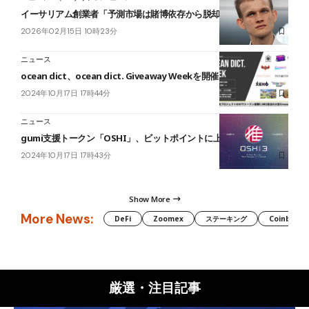
イーサリアム創業者「予測市場は賭博依存から脱却を」
2026年02月15日 10時23分
ニュース
ocean dict、ocean dict. Giveaway Weekを開催│景品総額$5,000
2024年10月17日 17時44分
ニュース
gumi支援トークン「OSHI」、ビットポイントに上場｜日本初
2024年10月17日 17時43分
Show More
More News:
DeFi
Zoomex
ステーキング
Coinbase
厳選・注目記事