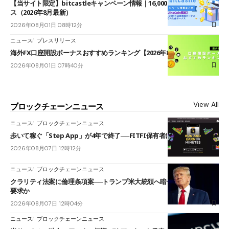
【当サイト限定】bitcastleキャンペーン情報｜16,000円口座開設ボーナ
ス（2026年8月最新）
2026年08月01日 08時12分
ニュース
プレスリリース
海外FX口座開設ボーナスおすすめランキング【2026年8月最新】
2026年08月01日 07時40分
View All
ブロックチェーンニュース
ニュース
ブロックチェーンニュース
歩いて稼ぐ「Step App」が4年で終了──FITFI保有者に対応呼びかけ
2026年08月07日 12時12分
ニュース
ブロックチェーンニュース
クラリティ法案に倫理条項案──トランプ米大統領へ暗号資産事業の売却
要求か
2026年08月07日 12時04分
ニュース
ブロックチェーンニュース