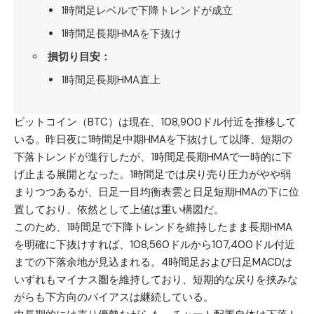
1時間足レベルで下降トレンドが成立
1時間足長期HMAを下抜け
損切り目安：
1時間足長期HMA直上
ビットコイン（BTC）
は現在、108,900ドル付近を推移して
いる。昨日夜に1時間足中期HMAを下抜けして以降、短期の
下落トレンドが進行したが、1時間足長期HMAで一時的に下
げ止まる展開となった。1時間足では戻り売り圧力がやや弱
まりつつあるが、日足一目均衡表雲と日足短期HMAの下に位
置しており、依然として上値は重い構図だ。
このため、1時間足で下降トレンドを維持したまま長期HMA
を明確に下抜けすれば、108,560ドルから107,400ドル付近
までの下落余地が見込まれる。4時間足および日足MACDは
いずれもマイナス圏を維持しており、短期的な戻りを挟みな
がらも下方向のバイアスは継続している。