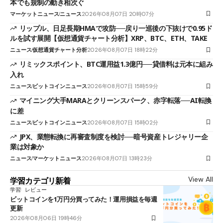
本でも規制の動き相次ぐ
マーケットニュース
ニュース
2026年08月07日 20時07分
リップル、日足長期HMAで攻防──戻り一巡後の下抜けで0.95ド
ルを試す展開【仮想通貨チャート分析】XRP、BTC、ETH、TAKE
ニュース
仮想通貨チャート分析
2026年08月07日 18時22分
リミックスポイント、BTC運用益1.3億円──貸借料は元本に組み
入れ
ニュース
ビットコインニュース
2026年08月07日 15時59分
マイニング大手MARAとクリーンスパーク、赤字転落──AI転換
に差
ニュース
ビットコインニュース
2026年08月07日 15時02分
JPX、業態転換に再審査制度を検討──暗号資産トレジャリー企
業は対象か
ニュース
マーケットニュース
2026年08月07日 13時23分
View All
学習カテゴリ新着
学習
レビュー
ビットコインを1万円分買ってみた！運用損益を毎週
更新
2026年08月06日 19時46分