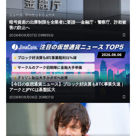
ニュース
マーケットニュース
暗号資産の出庫制限を全業者に要請──金融庁・警察庁、詐欺被
害の防止へ
2026年08月07日 09時55分
マーケットニュース
ニュース
【今日の仮想通貨ニュース】ブロック好決算もBTC事業失速｜
アークとJPYCは基盤拡大
2026年08月06日 20時07分