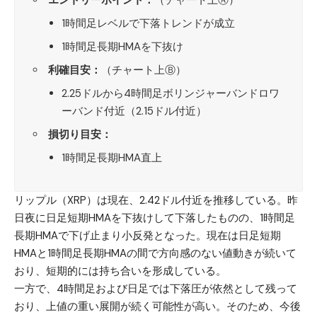
エントリーポイント：
（チャート上Ⓐ）
1時間足レベルで下落トレンドが成立
1時間足長期HMAを下抜け
利確目安：
（チャート上Ⓑ）
2.25ドルから4時間足ボリンジャーバンドロワ
ーバンド付近（2.15ドル付近）
損切り目安：
1時間足長期HMA直上
リップル（XRP）
は現在、2.42ドル付近を推移している。昨
日夜に日足短期HMAを下抜けして下落したものの、1時間足
長期HMAで下げ止まり小反発となった。現在は日足短期
HMAと1時間足長期HMAの間で方向感のない値動きが続いて
おり、短期的には持ち合いを形成している。
一方で、4時間足および日足では下落圧が依然として残って
おり、上値の重い展開が続く可能性が高い。そのため、今後