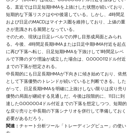
る。直近では日足短期HMAを上抜けした状態が続いており、
短期的な下落リスクはやや後退している。しかし、4時間足
および日足のMACDはマイナス圏を維持しており、上値の重
さが意識される展開となっている。
そのため、現状は日足レベルでの押し目形成局面とみられ
る。今後、4時間足長期HMAまたは日足中期HMA付近を起点
に再び下落へ転じ、日足短期HMAを下抜けして1時間足レベ
ルで下降のダウ理論が成立した場合は、0.0000112ドル付近
までの下落が想定される。
中長期的にも日足長期HMAが下向きに傾き始めており、依然
として下落優勢のトレンドが続いていると判断できる。した
がって、日足長期HMAを明確に上抜けしない限りは戻り売り
優勢の局面が継続する見通しだ。今後は段階的に、11日に到
達した0.000004ドル付近までの下落を想定しつつ、短期的
な戻り売りと中長期の下落シナリオを併行して準備しておく
必要があるだろう。
関連：
チャート分析ツール「トレーディングビュー」の使い