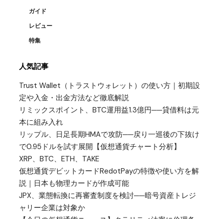
ガイド
レビュー
特集
人気記事
Trust Wallet（トラストウォレット）の使い方｜初期設
定や入金・出金方法など徹底解説
リミックスポイント、BTC運用益1.3億円──貸借料は元
本に組み入れ
リップル、日足長期HMAで攻防──戻り一巡後の下抜け
で0.95ドルを試す展開【仮想通貨チャート分析】
XRP、BTC、ETH、TAKE
仮想通貨デビットカードRedotPayの特徴や使い方を解
説｜日本も物理カードが作成可能
JPX、業態転換に再審査制度を検討──暗号資産トレジ
ャリー企業は対象か