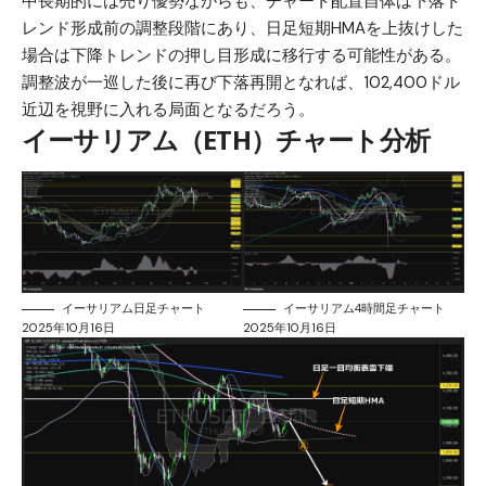
中長期的には売り優勢ながらも、チャート配置自体は下落ト
レンド形成前の調整段階にあり、日足短期HMAを上抜けした
場合は下降トレンドの押し目形成に移行する可能性がある。
調整波が一巡した後に再び下落再開となれば、102,400ドル
近辺を視野に入れる局面となるだろう。
イーサリアム（ETH）チャート分析
イーサリアム日足チャート
イーサリアム4時間足チャート
2025年10月16日
2025年10月16日