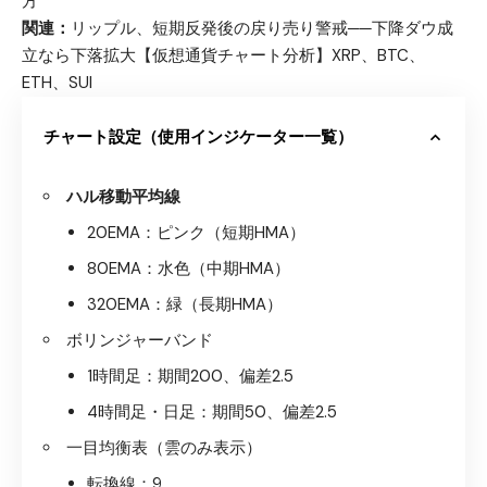
方
関連：
リップル、短期反発後の戻り売り警戒──下降ダウ成
立なら下落拡大【仮想通貨チャート分析】XRP、BTC、
ETH、SUI
チャート設定（使用インジケーター一覧）
ハル移動平均線
20EMA：ピンク（短期HMA）
80EMA：水色（中期HMA）
320EMA：緑（長期HMA）
ボリンジャーバンド
1時間足：期間200、偏差2.5
4時間足・日足：期間50、偏差2.5
一目均衡表（雲のみ表示）
転換線：9