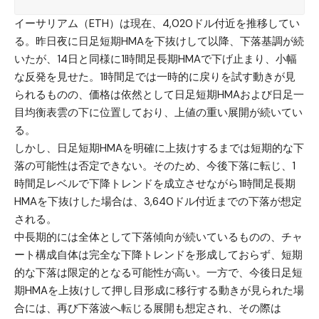
イーサリアム（ETH）
は現在、4,020ドル付近を推移してい
る。昨日夜に日足短期HMAを下抜けして以降、下落基調が続
いたが、14日と同様に1時間足長期HMAで下げ止まり、小幅
な反発を見せた。1時間足では一時的に戻りを試す動きが見
られるものの、価格は依然として日足短期HMAおよび日足一
目均衡表雲の下に位置しており、上値の重い展開が続いてい
る。
しかし、日足短期HMAを明確に上抜けするまでは短期的な下
落の可能性は否定できない。そのため、今後下落に転じ、1
時間足レベルで下降トレンドを成立させながら1時間足長期
HMAを下抜けした場合は、3,640ドル付近までの下落が想定
される。
中長期的には全体として下落傾向が続いているものの、チャ
ート構成自体は完全な下降トレンドを形成しておらず、短期
的な下落は限定的となる可能性が高い。一方で、今後日足短
期HMAを上抜けして押し目形成に移行する動きが見られた場
合には、再び下落波へ転じる展開も想定され、その際は