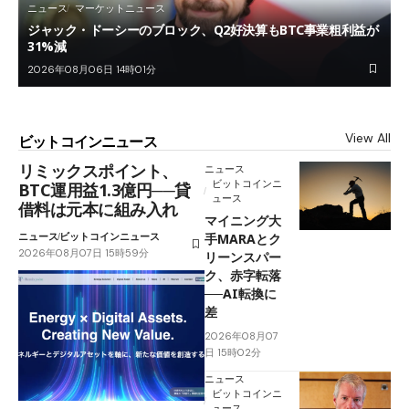
ニュース
マーケットニュース
ジャック・ドーシーのブロック、Q2好決算もBTC事業粗利益が
31%減
2026年08月06日 14時01分
View All
ビットコインニュース
リミックスポイント、
ニュース
ビットコインニ
BTC運用益1.3億円──貸
ュース
借料は元本に組み入れ
マイニング大
ニュース
ビットコインニュース
手MARAとク
2026年08月07日 15時59分
リーンスパー
ク、赤字転落
──AI転換に
差
2026年08月07
日 15時02分
ニュース
ビットコインニ
ュース