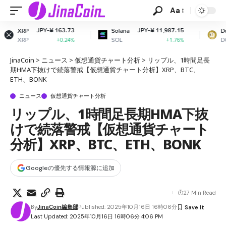
Aa
Y-¥ 163.73
JPY-¥ 11,987.15
JPY-¥
Solana
Dogecoin
SOL
DOGE
+0.24%
+1.76%
JinaCoin
>
ニュース
>
仮想通貨チャート分析
>
リップル、1時間足長
期HMA下抜けで続落警戒【仮想通貨チャート分析】XRP、BTC、
ETH、BONK
ニュース
仮想通貨チャート分析
リップル、1時間足長期HMA下抜
けで続落警戒【仮想通貨チャート
分析】XRP、BTC、ETH、BONK
Googleの優先する情報源に追加
27 Min Read
By
JinaCoin編集部
Published: 2025年10月16日 16時06分
Last Updated: 2025年10月16日 16時06分 4:06 PM