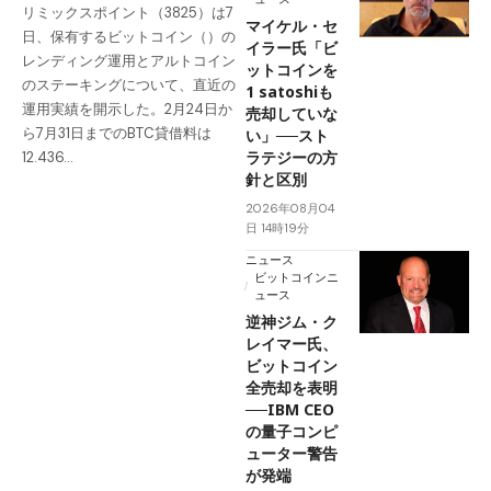
リミックスポイント（3825）は7
マイケル・セ
日、保有するビットコイン（）の
イラー氏「ビ
レンディング運用とアルトコイン
ットコインを
のステーキングについて、直近の
1 satoshiも
運用実績を開示した。2月24日か
売却していな
ら7月31日までのBTC貸借料は
い」──スト
ラテジーの方
12.436…
針と区別
2026年08月04
日 14時19分
ニュース
ビットコインニ
ュース
逆神ジム・ク
レイマー氏、
ビットコイン
全売却を表明
──IBM CEO
の量子コンピ
ューター警告
が発端