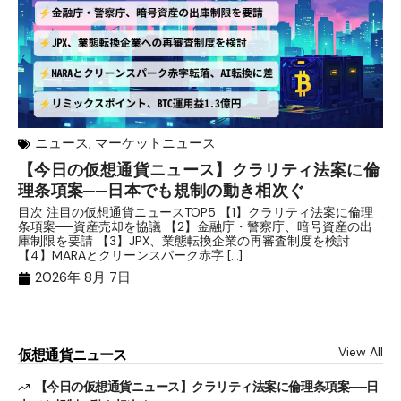
ニュース
,
マーケットニュース
【今日の仮想通貨ニュース】クラリティ法案に倫
リ
理条項案──日本でも規制の動き相次ぐ
下
分
目次 注目の仮想通貨ニュースTOP5 【1】クラリティ法案に倫理
条項案──資産売却を協議 【2】金融庁・警察庁、暗号資産の出
目
庫制限を要請 【3】JPX、業態転換企業の再審査制度を検討
ト
【4】MARAとクリーンスパーク赤字 […]
（
（X
2026年 8月 7日
View All
仮想通貨ニュース
【今日の仮想通貨ニュース】クラリティ法案に倫理条項案──日