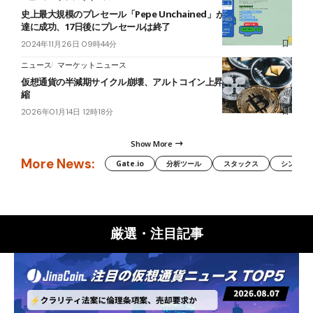
史上最大規模のプレセール「Pepe Unchained」が5000万ドルの調
達に成功、17日後にプレセールは終了
2024年11月26日 09時44分
ニュース
マーケットニュース
仮想通貨の半減期サイクル崩壊、アルトコイン上昇期間は19日に短
縮
2026年01月14日 12時18分
Show More
More News:
Gate.io
分析ツール
スタックス
シンボル（
厳選・注目記事