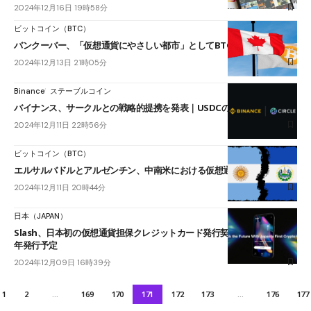
2024年12月16日 19時58分
ビットコイン（BTC）
バンクーバー、「仮想通貨にやさしい都市」としてBTCの導入を検討
2024年12月13日 21時05分
Binance
ステーブルコイン
バイナンス、サークルとの戦略的提携を発表｜USDCの導入を加速
2024年12月11日 22時56分
ビットコイン（BTC）
エルサルバドルとアルゼンチン、中南米における仮想通貨規制で協力
2024年12月11日 20時44分
日本（JAPAN）
Slash、日本初の仮想通貨担保クレジットカード発行契約を締結｜2025
年発行予定
2024年12月09日 16時39分
1
2
…
169
170
171
172
173
…
176
177