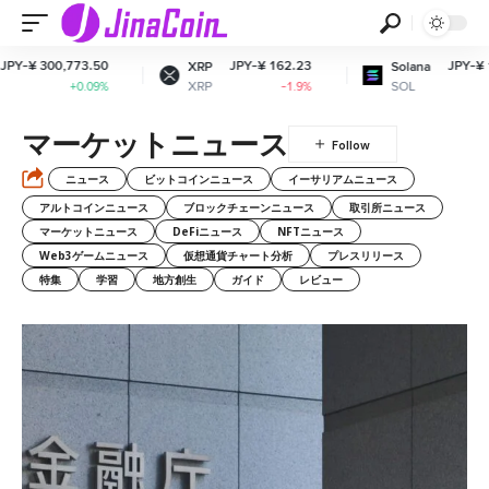
 300,773.50
JPY-¥ 162.23
JPY-¥ 11,50
XRP
Solana
XRP
SOL
+0.09%
-1.9%
-1
マーケットニュース
ニュース
ビットコインニュース
イーサリアムニュース
アルトコインニュース
ブロックチェーンニュース
取引所ニュース
マーケットニュース
DeFiニュース
NFTニュース
Web3ゲームニュース
仮想通貨チャート分析
プレスリリース
特集
学習
地方創生
ガイド
レビュー