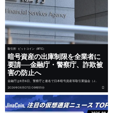
取引所
ビットコイン（BTC）
暗号資産の出庫制限を全業者に
要請──金融庁・警察庁、詐欺被
害の防止へ
金融庁は8月6日、警察庁と連名で日本暗号資産等取引業協会（J…
2026年08月07日 09時55分