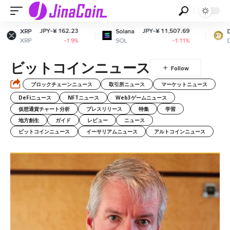
JPY-¥ 162.23
JPY-¥ 11,507.69
XRP
Solana
Dogec
XRP
SOL
DOG
-1.9%
-1.11%
ビットコインニュース
ブロックチェーンニュース
取引所ニュース
マーケットニュース
DeFiニュース
NFTニュース
Web3ゲームニュース
仮想通貨チャート分析
プレスリリース
特集
学習
地方創生
ガイド
レビュー
ニュース
ビットコインニュース
イーサリアムニュース
アルトコインニュース