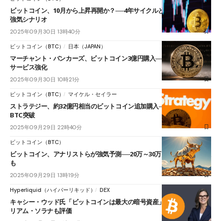
ビットコイン、10月から上昇再開か？──4年サイクルとチャートが示す
強気シナリオ
2025年09月30日 13時40分
ビットコイン（BTC）
日本（JAPAN）
マーチャント・バンカーズ、ビットコイン3億円購入──不動産BTC決済
サービス強化
2025年09月30日 10時21分
ビットコイン（BTC）
マイケル・セイラー
ストラテジー、約32億円相当のビットコイン追加購入──総保有量64万
BTC突破
2025年09月29日 22時40分
ビットコイン（BTC）
ビットコイン、アナリストらが強気予測──20万～30万ドル到達の可能性
も
2025年09月29日 13時19分
Hyperliquid（ハイパーリキッド）
DEX
キャシー・ウッド氏「ビットコインは最大の暗号資産」と断言──イーサ
リアム・ソラナも評価