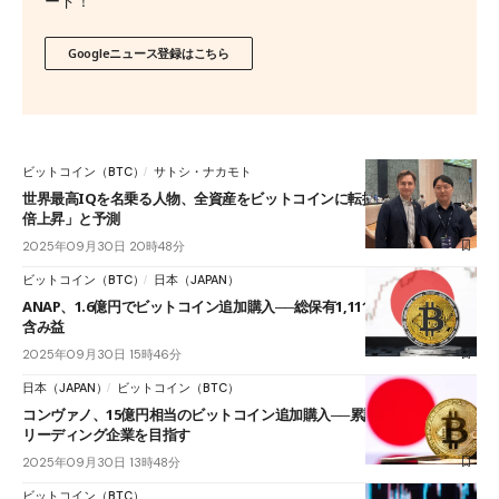
ード！
Googleニュース登録はこちら
ビットコイン（BTC）
サトシ・ナカモト
世界最高IQを名乗る人物、全資産をビットコインに転換──「10年で100
倍上昇」と予測
2025年09月30日 20時48分
ビットコイン（BTC）
日本（JAPAN）
ANAP、1.6億円でビットコイン追加購入──総保有1,111BTCで22億円の
含み益
2025年09月30日 15時46分
日本（JAPAN）
ビットコイン（BTC）
コンヴァノ、15億円相当のビットコイン追加購入──累計購入104億円で
リーディング企業を目指す
2025年09月30日 13時48分
ビットコイン（BTC）