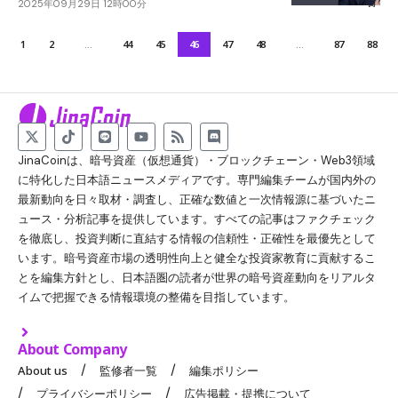
2025年09月29日 12時00分
1
2
…
44
45
46
47
48
…
87
88
JinaCoinは、暗号資産（仮想通貨）・ブロックチェーン・Web3領域
に特化した日本語ニュースメディアです。専門編集チームが国内外の
最新動向を日々取材・調査し、正確な数値と一次情報源に基づいたニ
ュース・分析記事を提供しています。すべての記事はファクチェック
を徹底し、投資判断に直結する情報の信頼性・正確性を最優先として
います。暗号資産市場の透明性向上と健全な投資家教育に貢献するこ
とを編集方針とし、日本語圏の読者が世界の暗号資産動向をリアルタ
イムで把握できる情報環境の整備を目指しています。
About Company
About us
監修者一覧
編集ポリシー
プライバシーポリシー
広告掲載・提携について