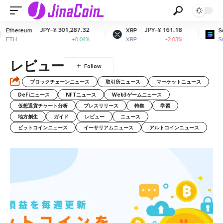
JPY-¥ 301,287.32
JPY-¥ 161.18
JPY
m
XRP
Solana
XRP
SOL
+0.04%
-2.03%
レビュー
ブロックチェーンニュース
取引所ニュース
マーケットニュース
DeFiニュース
NFTニュース
Web3ゲームニュース
仮想通貨チャート分析
プレスリリース
特集
学習
地方創生
ガイド
レビュー
ニュース
ビットコインニュース
イーサリアムニュース
アルトコインニュース