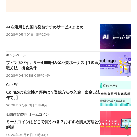
AIを活用した国内発おすすめサービスまとめ
2026年05月01日 16時20分
キャンペーン
ブビンガバイナリー4,000円入金不要ボーナス｜170％入金ボーナスの受
取方法・出金条件
2026年04月01日 09時54分
CoinEX
CoinExの安全性と評判は？登録方法や入金・出金方法も解説！【2026
年7月】
2026年07月03日 11時41分
仮想通貨銘柄
ミームコイン
ミームコインはどこで買うべき？おすすめ購入方法と仮想通貨取引所を
解説
2026年02月14日 12時33分