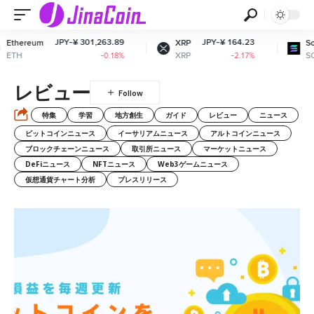
JPY-¥ 301,263.89
JPY-¥ 164.23
thereum
XRP
Solan
TH
XRP
SOL
-0.18%
-2.17%
レビュー
特集
学習
地方創生
ガイド
レビュー
ニュース
ビットコインニュース
イーサリアムニュース
アルトコインニュース
ブロックチェーンニュース
取引所ニュース
マーケットニュース
DeFiニュース
NFTニュース
Web3ゲームニュース
仮想通貨チャート分析
プレスリリース