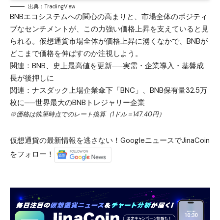
出典：TradingView
BNBエコシステムへの関心の高まりと、市場全体のポジティ
ブなセンチメントが、この力強い価格上昇を支えていると見
られる。仮想通貨市場全体が価格上昇に湧くなかで、BNBが
どこまで価格を伸ばすのか注視しよう。
関連：
BNB、史上最高値を更新──実需・企業導入・基盤成
長が後押しに
関連：
ナスダック上場企業傘下「BNC」、BNB保有量32.5万
枚に──世界最大のBNBトレジャリー企業
※価格は執筆時点でのレート換算（1ドル＝147.40円）
仮想通貨の最新情報を逃さない！GoogleニュースでJinaCoin
をフォロー！