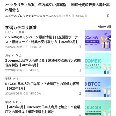
クラリティ法案、年内成立に慎重論──米暗号資産投資の海外流
出懸念も
ニュース
ブロックチェーンニュース
2026年08月10日 16時07分
View All
学習カテゴリ新着
レビュー
学習
CoinWのキャンペーン最新情報｜口座開設ボーナ
ス・招待コード・特典の受け取り方【2026年8月】
2026年08月10日 16時01分
ガイド
学習
Zoomexは日本人も使える？違法性や金融庁との関
係を解説【2026年8月】
2026年08月10日 14時27分
学習
ガイド
BTCCの日本人利用は禁止？金融庁との関係も解説
【2026年8月】
2026年08月10日 14時25分
学習
レビュー
【2026年8月】Kucoinの日本人利用は禁止！？金融
庁との関係は？最新情報をお届け