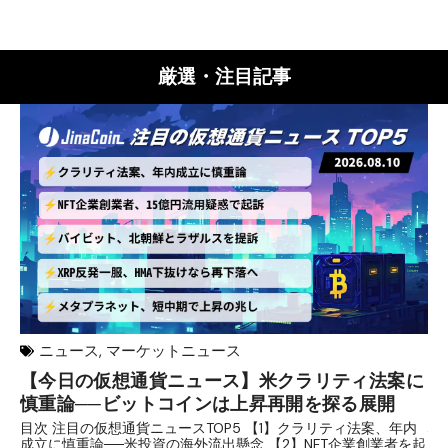
厳選・注目記事
ニュース
,
マーケットニュース
【今日の仮想通貨ニュース】米クラリティ法案に
リ
慎重論──ビットコインは上昇再開を探る展開
な
析
目次 注目の仮想通貨ニュースTOP5 【1】クラリティ法案、年内
成立に慎重論──米投資の海外流出懸念 【2】NFT企業創業者を起