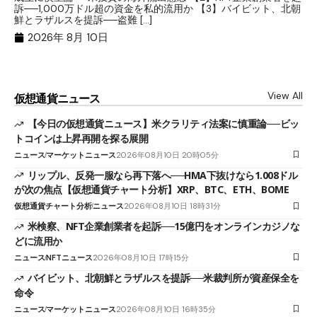
目
訴──1,000万ドル超の資金を私的流用か 【3】バイビット、北朝
ト
鮮とラザルスを提訴──盗難 […]
ム
ル（
2026年 8月 10日
View All
仮想通貨ニュース
【今日の仮想通貨ニュース】米クラリティ法案に慎重論──ビッ
トコインは上昇再開を探る展開
ニュース
マーケットニュース
2026年08月10日 20時05分
リップル、反発一服なら再下落へ──HMA下抜けなら1.008ドル
が次の焦点【仮想通貨チャート分析】XRP、BTC、ETH、BOME
仮想通貨チャート分析
ニュース
2026年08月10日 18時31分
米検察、NFT企業創業者を起訴──15億円をオンラインカジノな
どに流用か
ニュース
NFTニュース
2026年08月10日 17時15分
バイビット、北朝鮮とラザルスを提訴──米裁判所が資産保全を
命令
ニュース
マーケットニュース
2026年08月10日 16時35分