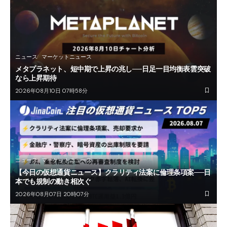
ニュース
マーケットニュース
メタプラネット、短中期で上昇の兆し──日足一目均衡表雲突破
なら上昇期待
2026年08月10日 07時58分
ニュース
マーケットニュース
【今日の仮想通貨ニュース】クラリティ法案に倫理条項案──日
本でも規制の動き相次ぐ
2026年08月07日 20時07分