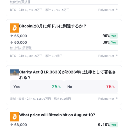
他9件の選択肢
BTC · 24h
6,741.9万円
· 累計
7,760.5万円
Polymarket ↗
Bitcoinは8月に何ドルに到達するか？
90%
↑ 65,000
Yes
39%
↓ 60,000
Yes
他18件の選択肢
BTC · 24h
6,184.5万円
· 累計
6.4億円
Polymarket ↗
Clarity Act (H.R.3633)が2026年に法律として署名さ
れる？
25%
76%
Yes
No
規制・政策 · 24h
6,115.6万円
· 累計
9.2億円
Polymarket ↗
What price will Bitcoin hit on August 10?
0.10%
↑ 68,000
Yes