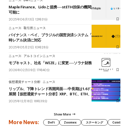
Maple Finance、Lidoと提携──stETH担保の機関投資家向け融資が
可能に
2025年06月13日 12時31分
ニュース
取引所ニュース
バイナンス・ペイ、ブラジルの国営決済システム「Pix」と統合──即
時レアル決済に対応
2025年05月21日 10時28分
ニュース
アルトコインニュース
モブキャスト、社名「WIZE」に変更──ソラナ財務戦略本格化
2026年02月09日 17時40分
仮想通貨チャート分析
ニュース
リップル、下降トレンド再開局面──中長期は1.6ドル台が視野に入る
展開【仮想通貨チャート分析】XRP、BTC、ETH、DOGE
2025年12月18日 18時39分
Show More
More News:
DeFi
Zoomex
ステーキング
Coinbase