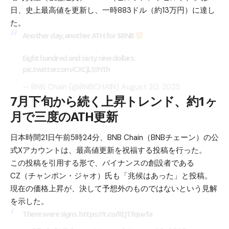
日、史上最高値を更新し、一時883ドル（約13万円）に達し
た。
Another day, another ATH for
$BNB
Eight hundred and sixty nine dollars.
pic.twitter.com/CXCjLS9YIh
— BNB Chain (@BNBCHAIN)
August 20, 2025
7月下旬から続く上昇トレンド、約1ヶ
月で三度のATH更新
日本時間21日午前5時24分、BNB Chain（BNBチェーン）の公
式Xアカウントは、最高値更新を祝福する投稿を行った。
この投稿を引用する形で、バイナンスの創設者である
CZ（チャンポン・ジャオ）氏も「兆候はあった」と投稿。
現在の価格上昇が、決して予想外のものではないという見解
を示した。
There were signs.
https://t.co/RIJTfquvfa