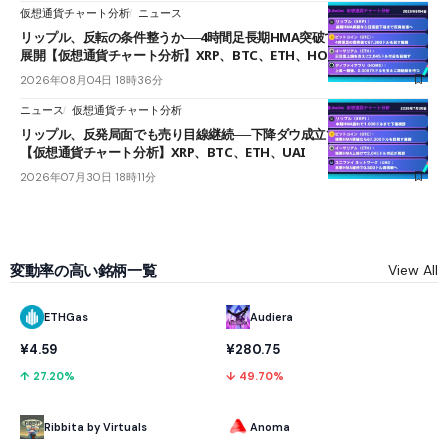
仮想通貨チャート分析
ニュース
リップル、反転の条件整うか──4時間足長期HMA突破で雲下端を目指す
展開【仮想通貨チャート分析】XRP、BTC、ETH、HOME
2026年08月04日 18時36分
ニュース
仮想通貨チャート分析
リップル、反発局面でも売り目線継続──下降ダウ成立で下値追う展開
【仮想通貨チャート分析】XRP、BTC、ETH、UAI
2026年07月30日 18時11分
変動率の高い銘柄一覧
View All
ETHGas
Audiera
¥4.59
¥280.75
↑ 27.20%
↓ 49.70%
Ribbita by Virtuals
Anoma