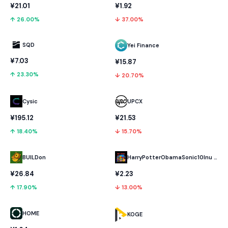
¥21.01
¥1.92
↑ 26.00%
↓ 37.00%
SQD
Yei Finance
¥7.03
¥15.87
↑ 23.30%
↓ 20.70%
Cysic
UPCX
¥195.12
¥21.53
↑ 18.40%
↓ 15.70%
BUILDon
HarryPotterObamaSonic10Inu (ETH)
¥26.84
¥2.23
↑ 17.90%
↓ 13.00%
HOME
KOGE