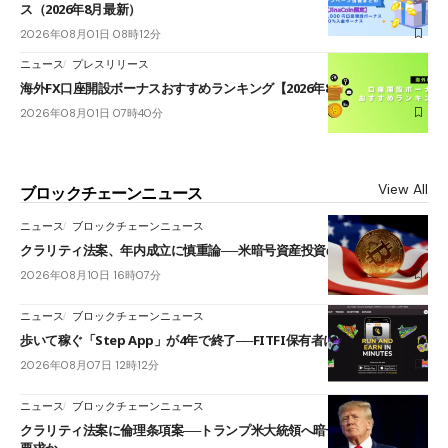
ス（2026年8月最新）
2026年08月01日 08時12分
ニュース
プレスリリース
海外FX口座開設ボーナスおすすめランキング【2026年8月最新】
2026年08月01日 07時40分
View All
ブロックチェーンニュース
ニュース
ブロックチェーンニュース
クラリティ法案、年内成立に慎重論──米暗号資産投資の海外流出懸念も
2026年08月10日 16時07分
ニュース
ブロックチェーンニュース
歩いて稼ぐ「Step App」が4年で終了──FITFI保有者に対応呼びかけ
2026年08月07日 12時12分
ニュース
ブロックチェーンニュース
クラリティ法案に倫理条項案──トランプ米大統領へ暗号資産事業の売却
要求か