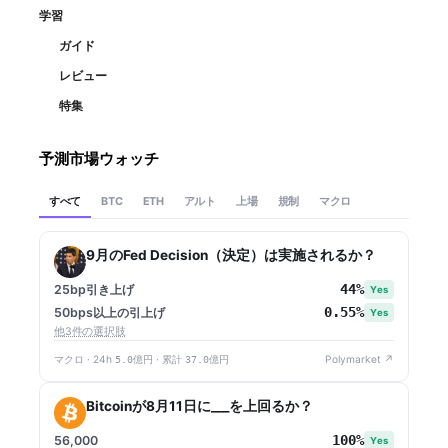
学習
ガイド
レビュー
特集
予測市場ウォッチ
すべて
アルト
上場
規制
マクロ
BTC
ETH
9月のFed Decision（決定）は実施されるか？
44%
25bp引き上げ
Yes
0.55%
50bps以上の引上げ
Yes
他3件の選択肢
マクロ · 24h
5.0億円
· 累計
37.0億円
Polymarket ↗
Bitcoinが8月11日に___を上回るか？
100%
56,000
Yes