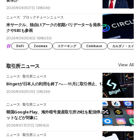
2026年08月07日 12時04分
ニュース
ブロックチェーンニュース
米サークル、独自L1アークの初期バリデーターを発表――ブラックロッ
クやSBIも参画
2026年08月06日 16時03分
#
DeFi
Zoomex
ステーキング
Coinbase
カルダノ・エイダ（Ca
View All
取引所ニュース
ニュース
取引所ニュース
Bitgetが日本人の利用を終了へ──11月に取引停止、12月末に強制決済
2026年08月03日 12時24分
ニュース
取引所ニュース
韓国Google Play、海外暗号資産取引所29社を配信停止──OKXやバイビ
ットなどが対象に
2026年07月27日 12時16分
ニュース
取引所ニュース