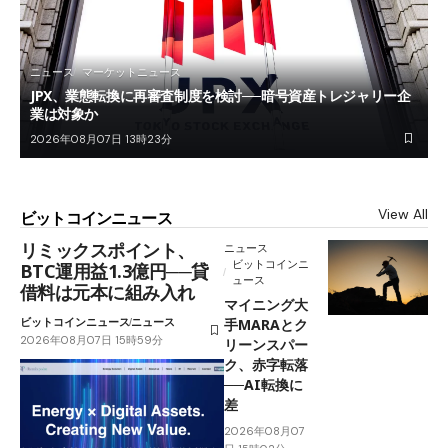
ニュース
マーケットニュース
JPX、業態転換に再審査制度を検討──暗号資産トレジャリー企
業は対象か
2026年08月07日 13時23分
View All
ビットコインニュース
リミックスポイント、
ニュース
ビットコインニ
BTC運用益1.3億円──貸
ュース
借料は元本に組み入れ
マイニング大
ビットコインニュース
ニュース
手MARAとク
2026年08月07日 15時59分
リーンスパー
ク、赤字転落
──AI転換に
差
2026年08月07