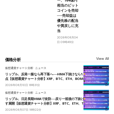
ー、164億円
相当のビット
コインを売却
──売却益は
優先株の配当
や買戻しに充
当
2026年08月04
日 09時49分
View All
価格分析
仮想通貨チャート分析
ニュース
リップル、反発一服なら再下落へ──HMA下抜けなら1.008ドルが次の焦
点【仮想通貨チャート分析】XRP、BTC、ETH、BOME
2026年08月10日 18時31分
仮想通貨チャート分析
ニュース
リップル、日足長期HMAで攻防──戻り一巡後の下抜けで0.95ドルを試
す展開【仮想通貨チャート分析】XRP、BTC、ETH、TAKE
2026年08月07日 18時22分