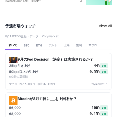
2026年08月10日 14時21分
予測市場ウォッチ
View All
8/11 03:56更新 · データ：Polymarket
すべて
アルト
上場
規制
マクロ
BTC
ETH
9月のFed Decision（決定）は実施されるか？
44%
25bp引き上げ
Yes
0.55%
50bps以上の引上げ
Yes
他3件の選択肢
マクロ · 24h
5.0億円
· 累計
37.0億円
Polymarket ↗
Bitcoinが8月11日に___を上回るか？
100%
56,000
Yes
0.15%
68,000
Yes