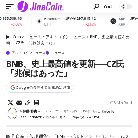
Aa
JPY-¥ 297,815.12
JPY-¥ 161.86
Ethereum
XRP
ETH
XRP
-2.62%
-2.2%
JinaCoin
>
ニュース
>
アルトコインニュース
>
BNB、史上最高値を更
新──CZ氏「兆候はあった」
アルトコインニュース
ニュース
BNB、史上最高値を更新──CZ氏
「兆候はあった」
Googleの優先する情報源に追加
6 Min Read
By
伊藤 将史
Published: 2025年08月21日 12時46分
Last Updated: 2025年08月21日 12時47分 12:47 PM
暗号資産（仮想通貨）「
BNB（ビルドアンドビルド）
」は21