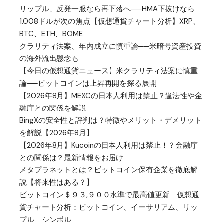
リップル、反発一服なら再下落へ──HMA下抜けなら
1.008ドルが次の焦点【仮想通貨チャート分析】XRP、
BTC、ETH、BOME
クラリティ法案、年内成立に慎重論──米暗号資産投資
の海外流出懸念も
【今日の仮想通貨ニュース】米クラリティ法案に慎重
論──ビットコインは上昇再開を探る展開
【2026年8月】MEXCの日本人利用は禁止？違法性や金
融庁との関係を解説
BingXの安全性と評判は？特徴やメリット・デメリット
を解説【2026年8月】
【2026年8月】Kucoinの日本人利用は禁止！？金融庁
との関係は？最新情報をお届け
メタプラネットとは？ビットコイン保有企業を徹底解
説【将来性はある？】
ビットコイン＄９３,９００水準で最高値更新 仮想通
貨チャート分析：ビットコイン、イーサリアム、リッ
プル、シンボル