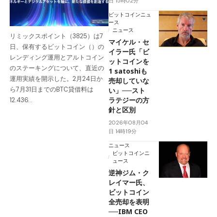
日 15時02分
ビットコインニュ
ース
ニュース
リミックスポイント（3825）は7
マイケル・セ
日、保有するビットコイン（）の
イラー氏「ビ
レンディング運用とアルトコイン
ットコインを
のステーキングについて、直近の
1 satoshiも
運用実績を開示した。2月24日か
売却していな
ら7月31日までのBTC貸借料は
い」──スト
ラテジーの方
12.436…
針と区別
2026年08月04
日 14時19分
ニュース
ビットコインニ
ュース
逆神ジム・ク
レイマー氏、
ビットコイン
全売却を表明
──IBM CEO