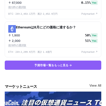
0.15%
↑ 67,000
Yes
他12件の選択肢
BTC · 24h
2,453.1万円
· 累計
2,452.9万円
Polymarket ↗
Ethereumは8月にどの価格に達するか？
50%
↑ 1,900
Yes
51%
↑ 2,000
Yes
他18件の選択肢
ETH · 24h
2,299.9万円
· 累計
1.4億円
Polymarket ↗
予測市場一覧をもっと見る →
View All
マーケットニュース