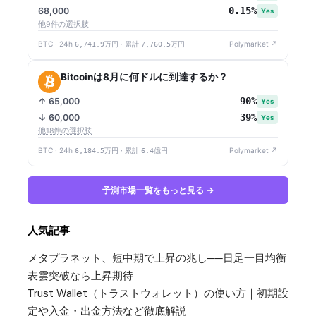
0.15%
68,000
Yes
他9件の選択肢
BTC · 24h
6,741.9万円
· 累計
7,760.5万円
Polymarket ↗
Bitcoinは8月に何ドルに到達するか？
90%
↑ 65,000
Yes
39%
↓ 60,000
Yes
他18件の選択肢
BTC · 24h
6,184.5万円
· 累計
6.4億円
Polymarket ↗
予測市場一覧をもっと見る →
人気記事
メタプラネット、短中期で上昇の兆し──日足一目均衡
表雲突破なら上昇期待
Trust Wallet（トラストウォレット）の使い方｜初期設
定や入金・出金方法など徹底解説