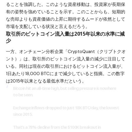
ることを強調した。このような資産移動は、投資家が長期保
有の姿勢を強めていることを示す。このことからも、短期的
な売却よりも資産価値の上昇に期待するムードが依然として
市場を支配している状況と言えるだろう。
取引所のビットコイン流入量は2015年以来の水準に減
少
一方、オンチェーン分析企業「
CryptoQuant（クリプトクオ
ント）
」は、取引所のビットコイン流入量の減少に注目して
いる。同社は現在の取引所におけるビットコイン流入量が、
1日あたり18,000 BTCにまで減少していると指摘。この数字
は2015年以来となる最低水準だという。
Bitcoin hit an all-time high, but selling pressure is nowhere
to be seen.
Exchange inflows dropped to just 18K BTC/day, the lowest
since 2015.
That’s a 78% decline from the $100K breakout in