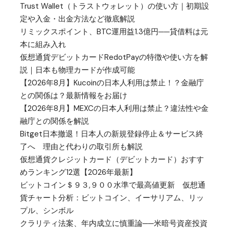
Trust Wallet（トラストウォレット）の使い方｜初期設
定や入金・出金方法など徹底解説
リミックスポイント、BTC運用益1.3億円──貸借料は元
本に組み入れ
仮想通貨デビットカードRedotPayの特徴や使い方を解
説｜日本も物理カードが作成可能
【2026年8月】Kucoinの日本人利用は禁止！？金融庁
との関係は？最新情報をお届け
【2026年8月】MEXCの日本人利用は禁止？違法性や金
融庁との関係を解説
Bitget日本撤退！日本人の新規登録停止＆サービス終
了へ 理由と代わりの取引所も解説
仮想通貨クレジットカード（デビットカード）おすす
めランキング12選【2026年最新】
ビットコイン＄９３,９００水準で最高値更新 仮想通
貨チャート分析：ビットコイン、イーサリアム、リッ
プル、シンボル
クラリティ法案、年内成立に慎重論──米暗号資産投資