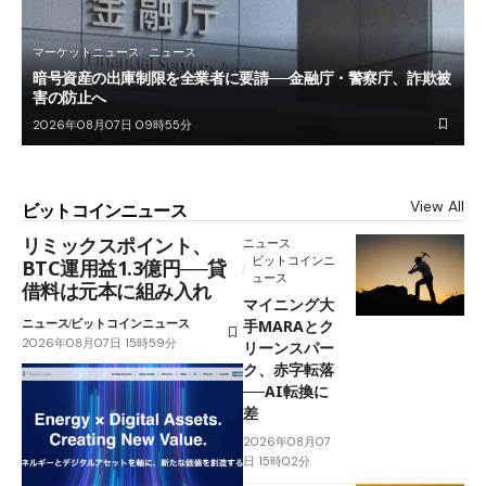
マーケットニュース
ニュース
暗号資産の出庫制限を全業者に要請──金融庁・警察庁、詐欺被
害の防止へ
2026年08月07日 09時55分
View All
ビットコインニュース
リミックスポイント、
ニュース
ビットコインニ
BTC運用益1.3億円──貸
ュース
借料は元本に組み入れ
マイニング大
ニュース
ビットコインニュース
手MARAとク
2026年08月07日 15時59分
リーンスパー
ク、赤字転落
──AI転換に
差
2026年08月07
日 15時02分