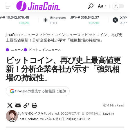
Aa
5
JPY-¥ 305,542.37
JPY-¥ 163.92
Ethereum
XRP
ETH
XRP
%
+0.59%
+0.04%
JinaCoin
>
ニュース
>
ビットコインニュース
>
ビットコイン、再び史
上最高値更新！分析企業各社が示す「強気相場の持続性」
ニュース
ビットコインニュース
ビットコイン、再び史上最高値更
新！分析企業各社が示す「強気相
場の持続性」
Googleの優先する情報源に追加
14 Min Read
By
ヤマダケイスケ
Published: 2025年07月11日 15時13分
Last Updated: 2025年07月11日 15時13分 3:13 PM