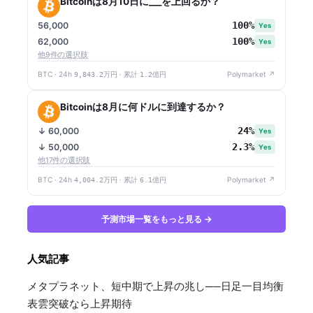
Bitcoinは8月10日に___を上回るか？
100%
56,000
Yes
100%
62,000
Yes
他9件の選択肢
BTC · 24h
9,843.2万円
· 累計
1.2億円
Polymarket ↗
Bitcoinは8月に何ドルに到達するか？
24%
↓ 60,000
Yes
2.3%
↓ 50,000
Yes
他17件の選択肢
BTC · 24h
4,004.2万円
· 累計
6.1億円
Polymarket ↗
予測市場一覧をもっと見る →
人気記事
メタプラネット、短中期で上昇の兆し──日足一目均衡
表雲突破なら上昇期待