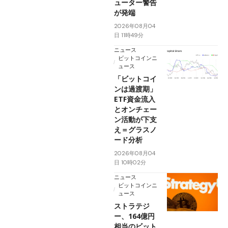
ューター警告
が発端
2026年08月04
日 11時49分
ニュース
ビットコインニ
ュース
「ビットコイ
ンは過渡期」
ETF資金流入
とオンチェー
ン活動が下支
え＝グラスノ
ード分析
2026年08月04
日 10時02分
ニュース
ビットコインニ
ュース
ストラテジ
ー、164億円
相当のビット