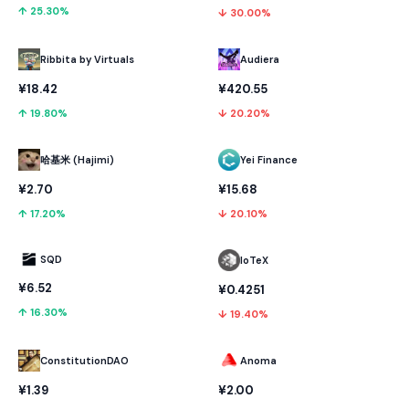
↑ 25.30%
↓ 30.00%
Ribbita by Virtuals
Audiera
¥18.42
¥420.55
↑ 19.80%
↓ 20.20%
哈基米 (Hajimi)
Yei Finance
¥2.70
¥15.68
↑ 17.20%
↓ 20.10%
SQD
IoTeX
¥6.52
¥0.4251
↑ 16.30%
↓ 19.40%
ConstitutionDAO
Anoma
¥1.39
¥2.00