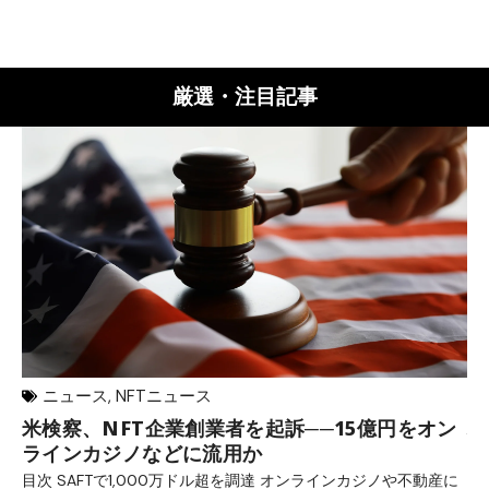
厳選・注目記事
ニュース
,
NFTニュース
米検察、NFT企業創業者を起訴──15億円をオン
バ
ラインカジノなどに流用か
所
目次 SAFTで1,000万ドル超を調達 オンラインカジノや不動産に
目