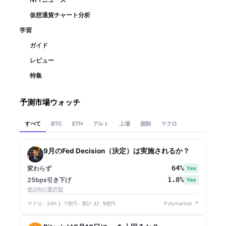
仮想通貨チャート分析
学習
ガイド
レビュー
特集
予測市場ウォッチ
すべて
アルト
上場
規制
マクロ
BTC
ETH
9月のFed Decision（決定）は実施されるか？
64%
変わらず
Yes
1.8%
25bps引き下げ
Yes
他3件の選択肢
マクロ · 24h
1.7億円
· 累計
32.9億円
Polymarket ↗