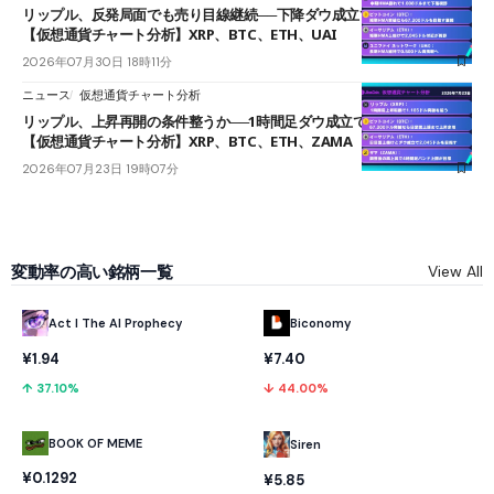
リップル、反発局面でも売り目線継続──下降ダウ成立で下値追う展開
【仮想通貨チャート分析】XRP、BTC、ETH、UAI
2026年07月30日 18時11分
ニュース
仮想通貨チャート分析
リップル、上昇再開の条件整うか──1時間足ダウ成立で1.185ドルを狙う
【仮想通貨チャート分析】XRP、BTC、ETH、ZAMA
2026年07月23日 19時07分
変動率の高い銘柄一覧
View All
Act I The AI Prophecy
Biconomy
¥1.94
¥7.40
↑ 37.10%
↓ 44.00%
BOOK OF MEME
Siren
¥0.1292
¥5.85