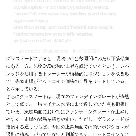
$BTC
Spot CVD has trended down for weeks, with rare
buy-side spikes – most recently yesterday evening.
Futures CVD is more reactive, trending up and showing
aggressive buying.
Since the ATH tap, spot sold off while futures bought.
Funding remains low, even briefly negative.
pic.twitter.com/DmLpMAOpLe
— glassnode (@glassnode)
July 10, 2025
グラスノードによると、現物CVDは数週間にわたり下落傾向
にある一方、先物CVDは強い上昇を続けているという。レバ
レッジを活用するトレーダーが積極的にポジションを取る形
で、先物市場がビットコイン価格の上昇をリードしているこ
とを示している。
さらにグラスノードは、現在のファンディングレートが依然
として低く、一時マイナス水準にまで達していた点も指摘し
ている。急騰局面においてはファンディングレートが上昇し
やすく、市場の過熱を招きやすい。ただし、グラスノードが
指摘する通りならば、今回の上昇局面では買いポジションが
過剰に積み上がっていないと判断できる。ビットコインが急