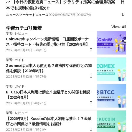
【今日の仮想通貨ニュース】クラリティ法案に倫理条項案──日
本でも規制の動き相次ぐ
ニュース
マーケットニュース
2026年08月07日 20時07分
View All
学習カテゴリ新着
学習
レビュー
CoinWのキャンペーン最新情報｜口座開設ボーナ
ス・招待コード・特典の受け取り方【2026年8月】
2026年08月10日 16時01分
学習
ガイド
Zoomexは日本人も使える？違法性や金融庁との関
係を解説【2026年8月】
2026年08月10日 14時27分
学習
ガイド
BTCCの日本人利用は禁止？金融庁との関係も解説
【2026年8月】
2026年08月10日 14時25分
学習
レビュー
【2026年8月】Kucoinの日本人利用は禁止！？金融
庁との関係は？最新情報をお届け
2026年08月10日 14時21分