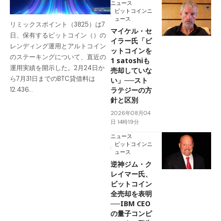
ニュース
ビットコインニ
ュース
リミックスポイント（3825）は7
マイケル・セ
日、保有するビットコイン（）の
イラー氏「ビ
レンディング運用とアルトコイン
ットコインを
のステーキングについて、直近の
1 satoshiも
運用実績を開示した。2月24日か
売却していな
ら7月31日までのBTC貸借料は
い」──スト
ラテジーの方
12.436…
針と区別
2026年08月04
日 14時19分
ニュース
ビットコインニ
ュース
逆神ジム・ク
レイマー氏、
ビットコイン
全売却を表明
──IBM CEO
の量子コンピ