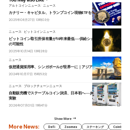
アルトコインニュース
ニュース
カナリー・キャピタル、トランプコイン現物ETFを米SECに申請
2025年08月27日 13時03分
ニュース
ビットコインニュース
ビットコイン取引所保有量が10年来最低──供給ショックで価格急騰
の可能性
2025年10月14日 13時28分
ニュース
仮想通貨採用率、シンガポールが世界一に｜アジア勢が躍進
2024年10月17日 15時53分
ニュース
ブロックチェーンニュース
自動販売機でステーブルコイン決済、日本初へ──JPYCが京都で実証
実験
2026年07月01日 11時47分
Show More
More News:
DeFi
Zoomex
ステーキング
Coinbase