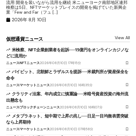
流用 開発を装いながら流用を継続 米ニューヨーク南部地区連邦
を
検察は5日、NFTマーケットプレイスの開発を掲げていた新興企
ッ
業「Few and Far（フュ […]
鮮
2026年 8月 10日
View All
仮想通貨ニュース
米検察、NFT企業創業者を起訴──15億円をオンラインカジノな
どに流用か
ニュース
NFTニュース
2026年08月10日 17時15分
バイビット、北朝鮮とラザルスを提訴──米裁判所が資産保全を
命令
ニュース
マーケットニュース
2026年08月10日 16時35分
クラリティ法案、年内成立に慎重論──米暗号資産投資の海外流
出懸念も
ニュース
ブロックチェーンニュース
2026年08月10日 16時07分
メタプラネット、短中期で上昇の兆し──日足一目均衡表雲突破
なら上昇期待
ニュース
マーケットニュース
2026年08月10日 07時58分