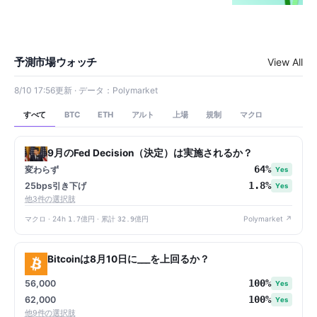
予測市場ウォッチ
View All
8/10 17:56更新 · データ：Polymarket
すべて
アルト
上場
規制
マクロ
BTC
ETH
9月のFed Decision（決定）は実施されるか？
64%
変わらず
Yes
1.8%
25bps引き下げ
Yes
他3件の選択肢
マクロ · 24h
1.7億円
· 累計
32.9億円
Polymarket ↗
Bitcoinは8月10日に___を上回るか？
100%
56,000
Yes
100%
62,000
Yes
他9件の選択肢