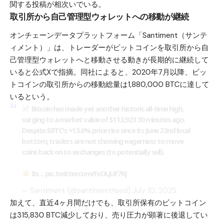
関する投稿が相次いでいる。
取引所から自己管理型ウォレットへの移動が継続
オンチェーンデータプラットフォーム「Santiment（サンテ
ィメント）」は、トレーダーがビットコインを取引所から自
己管理型ウォレットへと移動させる動きが長期的に継続して
いると公式Xで指摘。同社によると、2020年7月以降、ビッ
トコインの取引所からの移動総量は1,880,000 BTCに達して
いるという。
Bitcoin has made yet another historic all-time high,
surging to a market value of $113,923 30 minutes ago.
Despite
$BTC
's +13.6% price rise since its June 22nd local
bottom, traders are not showing eagerness to move
coins back on to exchanges (to potentially sell).
In…
pic.twitter.com/FsOLjUF7Kj
— Santiment (@santimentfeed)
July 10, 2025
加えて、直近4ヶ月間だけでも、取引所保有のビットコイン
は315,830 BTC減少しており、売り圧力が顕著に後退してい