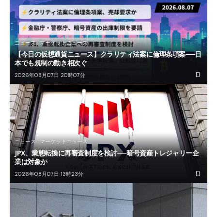
ニュース
マーケットニュース
【今日の仮想通貨ニュース】クラリティ法案に倫理条項案──日
本でも規制の動き相次ぐ
2026年08月07日 20時07分
ニュース
マーケットニュース
JPX、業態転換に再審査制度を検討──暗号資産トレジャリー企
業は対象か
2026年08月07日 13時23分