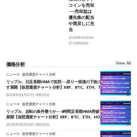
コインを売却
──売却益は
優先株の配当
や買戻しに充
当
2026年08月04
日 09時49分
View All
価格分析
ニュース
仮想通貨チャート分析
リップル、日足長期HMAで攻防──戻り一巡後の下抜けで0.95ドルを試
す展開【仮想通貨チャート分析】XRP、BTC、ETH、TAKE
2026年08月07日 18時22分
ニュース
仮想通貨チャート分析
リップル、反転の条件整うか──4時間足長期HMA突破で雲下端を目指す
展開【仮想通貨チャート分析】XRP、BTC、ETH、HOME
2026年08月04日 18時36分
ニュース
仮想通貨チャート分析