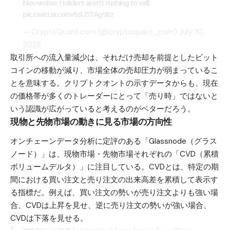
November. Holders aren’t rushing to sell.
pic.twitter.com/6sU5TAg98z
— CryptoQuant.com (@cryptoquant_com)
July 10,
2025
取引所への流入量減少は、それだけ売却を前提としたビット
コインの移動が減り、市場全体の売却圧力が弱まっているこ
とを意味する。クリプトクオントの示すデータからも、現在
の価格帯が多くのトレーダーにとって「売り時」ではないと
いう認識が広がっていると考えるのがベターだろう。
現物と先物市場の動きに見る市場の方向性
オンチェーンデータ分析に定評のある「Glassnode（グラス
ノード）」は、現物市場・先物市場それぞれの「CVD（累積
ボリュームデルタ）」に注目している。CVDとは、特定の期
間における買い注文と売り注文の出来高差を累積して表示す
る指標だ。例えば、買い注文の勢いが売り注文よりも強い場
合、CVDは上昇を見せ、逆に売り注文の勢いが強い場合、
CVDは下落を見せる。