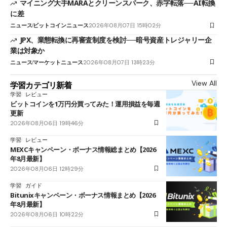
マイニング大手MARAとクリーンスパーク、赤字転落──AI転換
に差
ニュース
ビットコインニュース
2026年08月07日 15時02分
JPX、業態転換に再審査制度を検討──暗号資産トレジャリー企
業は対象か
ニュース
マーケットニュース
2026年08月07日 13時23分
View All
学習カテゴリ新着
学習
レビュー
ビットコインを1万円分買ってみた！運用損益を毎週
更新
2026年08月06日 19時46分
学習
レビュー
MEXCキャンペーン・ボーナス情報総まとめ【2026
年8月最新】
2026年08月06日 12時29分
学習
ガイド
Bitunixキャンペーン・ボーナス情報まとめ【2026
年8月最新】
2026年08月06日 10時22分