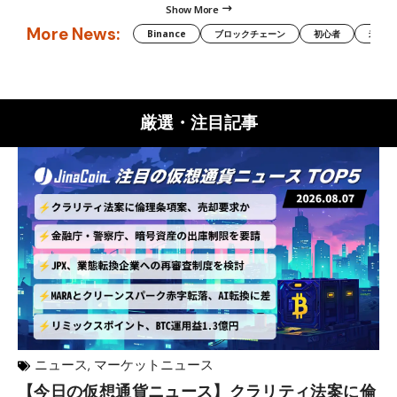
Show More
More News:
Binance
ブロックチェーン
初心者
米国証
厳選・注目記事
ニュース
,
マーケットニュース
【今日の仮想通貨ニュース】クラリティ法案に倫
リ