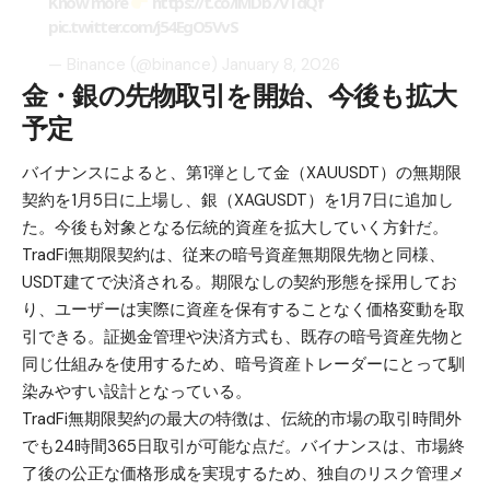
Know more
https://t.co/iMDb7VTdQf
pic.twitter.com/j54EgO5VvS
— Binance (@binance)
January 8, 2026
金・銀の先物取引を開始、今後も拡大
予定
バイナンスによると、第1弾として金（XAUUSDT）の無期限
契約を1月5日に上場し、銀（XAGUSDT）を1月7日に追加し
た。今後も対象となる伝統的資産を拡大していく方針だ。
TradFi無期限契約は、従来の暗号資産無期限先物と同様、
USDT建てで決済される。期限なしの契約形態を採用してお
り、ユーザーは実際に資産を保有することなく価格変動を取
引できる。証拠金管理や決済方式も、既存の暗号資産先物と
同じ仕組みを使用するため、暗号資産トレーダーにとって馴
染みやすい設計となっている。
TradFi無期限契約の最大の特徴は、伝統的市場の取引時間外
でも24時間365日取引が可能な点だ。バイナンスは、市場終
了後の公正な価格形成を実現するため、独自のリスク管理メ