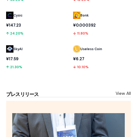
Cysic
Bonk
¥147.23
¥0.000392
↑ 24.20%
↓ 11.80%
SkyAI
Useless Coin
¥17.59
¥6.27
↑ 21.30%
↓ 10.10%
View All
プレスリリース