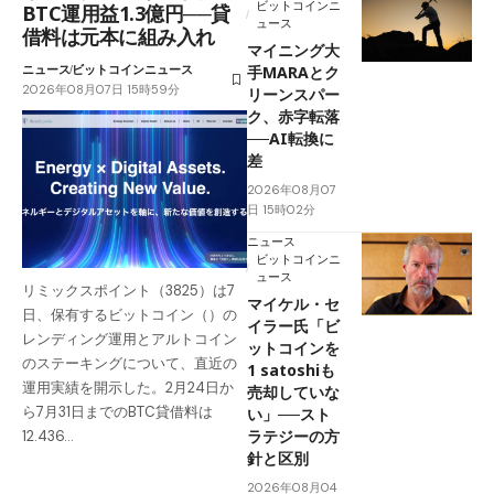
ビットコインニ
BTC運用益1.3億円──貸
ュース
借料は元本に組み入れ
マイニング大
ニュース
ビットコインニュース
手MARAとク
2026年08月07日 15時59分
リーンスパー
ク、赤字転落
──AI転換に
差
2026年08月07
日 15時02分
ニュース
ビットコインニ
ュース
リミックスポイント（3825）は7
マイケル・セ
日、保有するビットコイン（）の
イラー氏「ビ
レンディング運用とアルトコイン
ットコインを
のステーキングについて、直近の
1 satoshiも
運用実績を開示した。2月24日か
売却していな
ら7月31日までのBTC貸借料は
い」──スト
ラテジーの方
12.436…
針と区別
2026年08月04