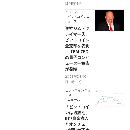
日 14時19分
ニュース
ビットコインニ
ュース
逆神ジム・ク
レイマー氏、
ビットコイン
全売却を表明
──IBM CEO
の量子コンピ
ューター警告
が発端
2026年08月04
日 11時49分
ビットコインニュ
ース
ニュース
「ビットコイ
ンは過渡期」
ETF資金流入
とオンチェー
ン活動が下支