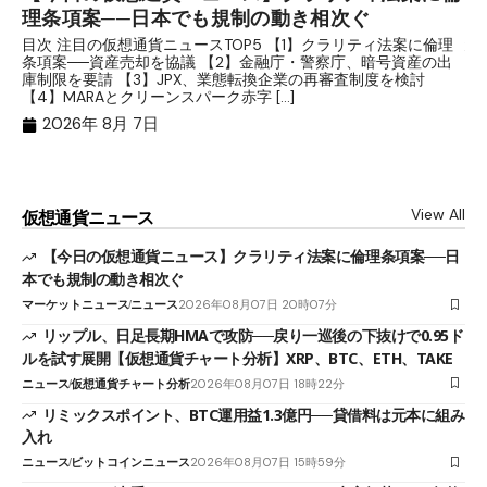
理条項案──日本でも規制の動き相次ぐ
下
分
目次 注目の仮想通貨ニュースTOP5 【1】クラリティ法案に倫理
条項案──資産売却を協議 【2】金融庁・警察庁、暗号資産の出
目
庫制限を要請 【3】JPX、業態転換企業の再審査制度を検討
ト
【4】MARAとクリーンスパーク赤字 […]
（
（X
2026年 8月 7日
View All
仮想通貨ニュース
【今日の仮想通貨ニュース】クラリティ法案に倫理条項案──日
本でも規制の動き相次ぐ
マーケットニュース
ニュース
2026年08月07日 20時07分
リップル、日足長期HMAで攻防──戻り一巡後の下抜けで0.95ド
ルを試す展開【仮想通貨チャート分析】XRP、BTC、ETH、TAKE
ニュース
仮想通貨チャート分析
2026年08月07日 18時22分
リミックスポイント、BTC運用益1.3億円──貸借料は元本に組み
入れ
ニュース
ビットコインニュース
2026年08月07日 15時59分