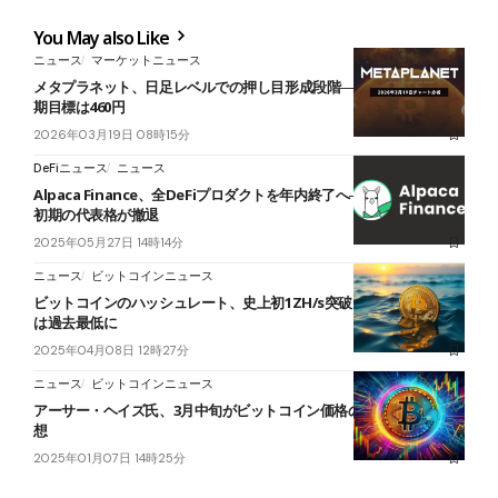
You May also Like
ニュース
マーケットニュース
メタプラネット、日足レベルでの押し目形成段階──上昇再開なら中
期目標は460円
2026年03月19日 08時15分
DeFiニュース
ニュース
Alpaca Finance、全DeFiプロダクトを年内終了へ──BNBチェーン
初期の代表格が撤退
2025年05月27日 14時14分
ニュース
ビットコインニュース
ビットコインのハッシュレート、史上初1ZH/s突破｜マイナー収益性
は過去最低に
2025年04月08日 12時27分
ニュース
ビットコインニュース
アーサー・ヘイズ氏、3月中旬がビットコイン価格のピークと大胆予
想
2025年01月07日 14時25分