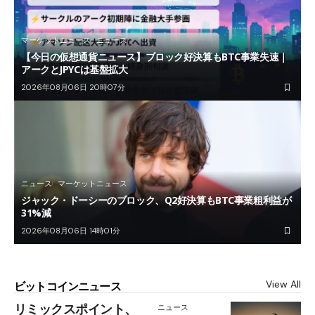
マーケットニュース
ニュース
【今日の仮想通貨ニュース】ブロック好決算もBTC事業失速｜
アークとJPYCは基盤拡大
2026年08月06日 20時07分
ニュース
マーケットニュース
ジャック・ドーシーのブロック、Q2好決算もBTC事業粗利益が
31%減
2026年08月06日 14時01分
View All
ビットコインニュース
リミックスポイント、
ニュース