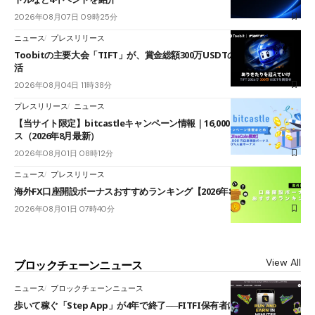
2026年08月07日 09時25分
ニュース
プレスリリース
Toobitの主要大会「TIFT」が、賞金総額300万USDTのレースとして復
活
2026年08月04日 11時38分
プレスリリース
ニュース
【当サイト限定】bitcastleキャンペーン情報｜16,000円口座開設ボーナ
ス（2026年8月最新）
2026年08月01日 08時12分
ニュース
プレスリリース
海外FX口座開設ボーナスおすすめランキング【2026年8月最新】
2026年08月01日 07時40分
View All
ブロックチェーンニュース
ニュース
ブロックチェーンニュース
歩いて稼ぐ「Step App」が4年で終了──FITFI保有者に対応呼びかけ