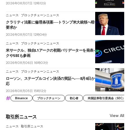
2026年08月07日 12時12分
ニュース
ブロックチェーンニュース
クラリティ法案に倫理条項案──トランプ米大統領へ暗号資産事業の売却
要求か
2026年08月07日 12時04分
ニュース
ブロックチェーンニュース
米サークル、独自L1アークの初期バリデーターを発表――ブラックロッ
クやSBIも参画
2026年08月06日 16時03分
ニュース
ブロックチェーンニュース
ローソン、ステーブルコイン決済の実証へ──8月6日からJPYCやUSDC対
応
2026年08月05日 15時12分
#
Binance
ブロックチェーン
初心者
米国証券取引委員会（SEC）
View All
取引所ニュース
ニュース
取引所ニュース