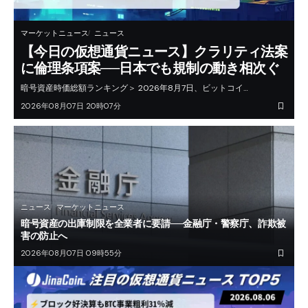
マーケットニュース
ニュース
【今日の仮想通貨ニュース】クラリティ法案
に倫理条項案──日本でも規制の動き相次ぐ
暗号資産時価総額ランキング＞ 2026年8月7日、ビットコイ…
2026年08月07日 20時07分
ニュース
マーケットニュース
暗号資産の出庫制限を全業者に要請──金融庁・警察庁、詐欺被
害の防止へ
2026年08月07日 09時55分