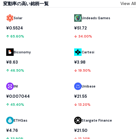
変動率の高い銘柄一覧
View All
Solar
Undeads Games
¥0.5524
¥51.72
↑ 65.60%
↓ 34.00%
Biconomy
Cartesi
¥8.63
¥3.98
↑ 46.50%
↓ 19.50%
INI
Unibase
¥0.007044
¥21.55
↑ 45.40%
↓ 13.20%
ETHGas
Stargate Finance
¥4.76
¥21.50
↑ 33.90%
↓ 12.20%