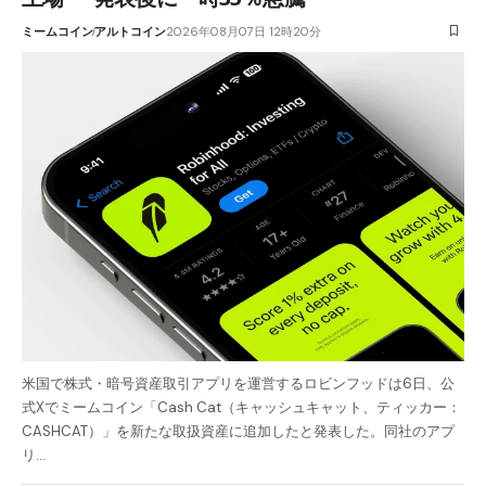
ミームコイン
アルトコイン
2026年08月07日 12時20分
米国で株式・暗号資産取引アプリを運営するロビンフッドは6日、公
式Xでミームコイン「Cash Cat（キャッシュキャット、ティッカー：
CASHCAT）」を新たな取扱資産に追加したと発表した。同社のアプ
リ…