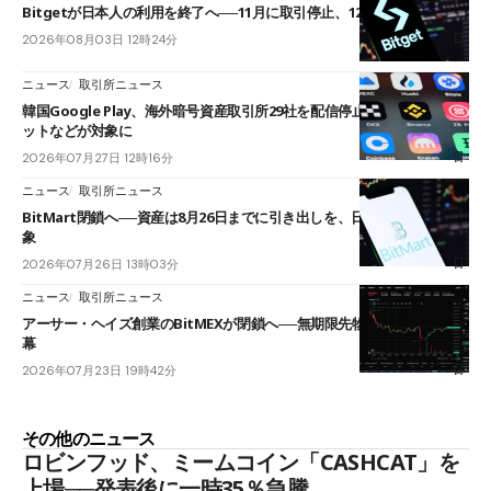
Bitgetが日本人の利用を終了へ──11月に取引停止、12月末に強制決済
2026年08月03日 12時24分
ニュース
取引所ニュース
韓国Google Play、海外暗号資産取引所29社を配信停止──OKXやバイビ
ットなどが対象に
2026年07月27日 12時16分
ニュース
取引所ニュース
BitMart閉鎖へ──資産は8月26日までに引き出しを、日本人利用者も対
象
2026年07月26日 13時03分
ニュース
取引所ニュース
アーサー・ヘイズ創業のBitMEXが閉鎖へ──無期限先物を生んだ11年に
幕
2026年07月23日 19時42分
その他のニュース
ロビンフッド、ミームコイン「CASHCAT」を
上場──発表後に一時35％急騰