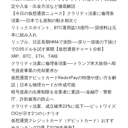
定や入金・出金方法など徹底解説
【今日の仮想通貨ニュース】クラリティ法案に倫理条
項案──日本でも規制の動き相次ぐ
リミックスポイント、BTC運用益1.3億円──貸借料は元
本に組み入れ
リップル、日足長期HMAで攻防──戻り一巡後の下抜け
で0.95ドルを試す展開【仮想通貨チャート分析】
XRP、BTC、ETH、TAKE
クラリティ法案に倫理条項案──トランプ米大統領へ暗
号資産事業の売却要求か
仮想通貨デビットカードRedotPayの特徴や使い方を解
説｜日本も物理カードが作成可能
暗号資産の出庫制限を全業者に要請──金融庁・警察
庁、詐欺被害の防止へ
クラリティ法案、成立確率23%に低下──ビットワイズ
CIOが示す2つのシナリオ
仮想通貨クレジットカード（デビットカード）おすす
めランキング12選【2026年最新】