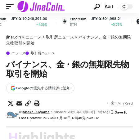
Aa
48,391.00
JPY-¥ 301,998.21
JPY-¥ 
Ethereum
XRP
ETH
XRP
+1.06%
+0.76%
JinaCoin
>
ニュース
>
取引所ニュース
>
バイナンス、金・銀の無期限
先物取引を開始
ニュース
取引所ニュース
バイナンス、金・銀の無期限先物
取引を開始
Googleの優先する情報源に追加
11 Min Read
By
Shoko-Koyama
Published: 2026年01月08日 17時45分
Last Updated: 2026年01月08日 17時45分 5:45 PM
Highlights