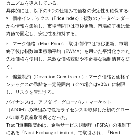
カニズムを導入している。
具体的には、以下の3つの仕組みで価格の安定性を確保する:
価格インデックス（Price Index）: 複数のデータベンダー
から情報を集約し、市場時間中は毎秒更新。市場終了後は最
終値で固定し、安定性を維持する。
マーク価格（Mark Price）: 取引時間中は毎秒更新。市場
終了後は指数加重移動平均（EWMA）を用いた平滑化された
先物価格を使用し、急激な価格変動や不必要な強制清算を防
ぐ。
偏差制約（Deviation Constraints）: マーク価格と価格イ
ンデックスの乖離を一定範囲内（金の場合は±3%）に制限
し、リスクを管理する。
バイナンスは、アブダビ・グローバル・マーケット
（ADGM）の枠組みで包括ライセンスを取得した初のグロー
バル暗号資産取引所となった。
TradFi無期限契約は、金融サービス規制庁（FSRA）の規制下
にある「Nest Exchange Limited」で取引され、「Nest