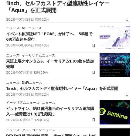
1inch、セルフカストディ型流動性レイヤー
「Aqua」を正式展開
2026年07月29日 15時22分
ニュース
NFTニュース
イベント参加証NFT「POAP」が終了へ──5年超で
670万点超を発行
2026年08月04日 13時46分
ニュース
イーサリアムニュース
東証上場クオンタムS、イーサリアム1,000枚を追加
売却
2026年07月31日 12時29分
ニュース
DeFiニュース
1inch、セルフカストディ型流動性レイヤー「Aqua」を正式展開
2026年07月29日 15時22分
イーサリアムニュース
ニュース
ビットマイン、約31億円相当のイーサリアム追加購
入──総資産は1.9兆円規模に
2026年07月28日 12時06分
ニュース
アルトコインニュース
DEXEが1日で約90%急落──チーム関連ウォレットが