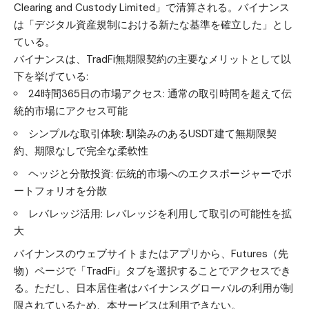
Clearing and Custody Limited」で清算される。バイナンス
は「デジタル資産規制における新たな基準を確立した」とし
ている。
バイナンスは、TradFi無期限契約の主要なメリットとして以
下を挙げている:
24時間365日の市場アクセス: 通常の取引時間を超えて伝
統的市場にアクセス可能
シンプルな取引体験: 馴染みのあるUSDT建て無期限契
約、期限なしで完全な柔軟性
ヘッジと分散投資: 伝統的市場へのエクスポージャーでポ
ートフォリオを分散
レバレッジ活用: レバレッジを利用して取引の可能性を拡
大
バイナンスのウェブサイトまたはアプリから、Futures（先
物）ページで「TradFi」タブを選択することでアクセスでき
る。ただし、日本居住者はバイナンスグローバルの利用が制
限されているため、本サービスは利用できない。