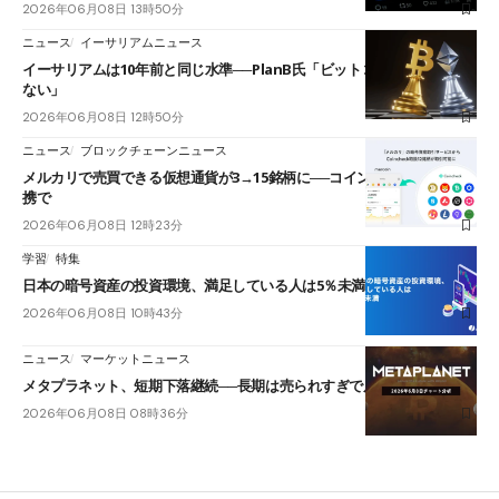
2026年06月08日 13時50分
ニュース
イーサリアムニュース
イーサリアムは10年前と同じ水準──PlanB氏「ビットコインに勝ててい
ない」
2026年06月08日 12時50分
ニュース
ブロックチェーンニュース
メルカリで売買できる仮想通貨が3→15銘柄に──コインチェックとの連
携で
2026年06月08日 12時23分
学習
特集
日本の暗号資産の投資環境、満足している人は5％未満
2026年06月08日 10時43分
ニュース
マーケットニュース
メタプラネット、短期下落継続──長期は売られすぎで反発余地も
2026年06月08日 08時36分