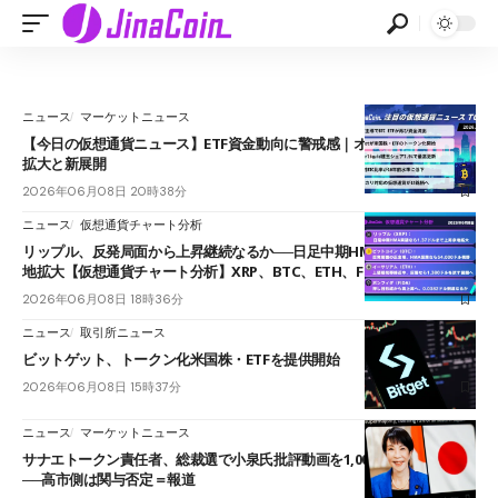
ニュース
マーケットニュース
【今日の仮想通貨ニュース】ETF資金動向に警戒感｜オンチェーン市場
拡大と新展開
2026年06月08日 20時38分
ニュース
仮想通貨チャート分析
リップル、反発局面から上昇継続なるか──日足中期HMA突破で上値余
地拡大【仮想通貨チャート分析】XRP、BTC、ETH、FIDA
2026年06月08日 18時36分
ニュース
取引所ニュース
ビットゲット、トークン化米国株・ETFを提供開始
2026年06月08日 15時37分
ニュース
マーケットニュース
サナエトークン責任者、総裁選で小泉氏批評動画を1,000本超作成と証言
──高市側は関与否定＝報道