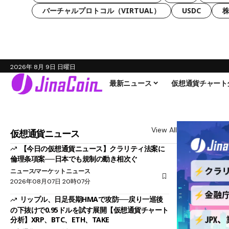
バーチャルプロトコル（VIRTUAL）
USDC
2026年 8月 9日 日曜日
最新ニュース
仮想通貨チャート
View All
仮想通貨ニュース
【今日の仮想通貨ニュース】クラリティ法案に
倫理条項案──日本でも規制の動き相次ぐ
ニュース
マーケットニュース
2026年08月07日 20時07分
リップル、日足長期HMAで攻防──戻り一巡後
の下抜けで0.95ドルを試す展開【仮想通貨チャート
分析】XRP、BTC、ETH、TAKE