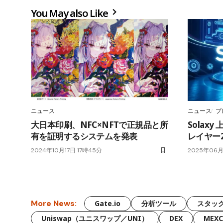
You May also Like
ニュース
ニュース
プ
大日本印刷、NFC×NFTで正規品と所
Solax
有を証明するシステムを発表
レイヤー
2024年10月17日 17時45分
2025年06月
More News:
Gate.io
分析ツール
スタッ
Uniswap（ユニスワップ／UNI）
DEX
MEXC