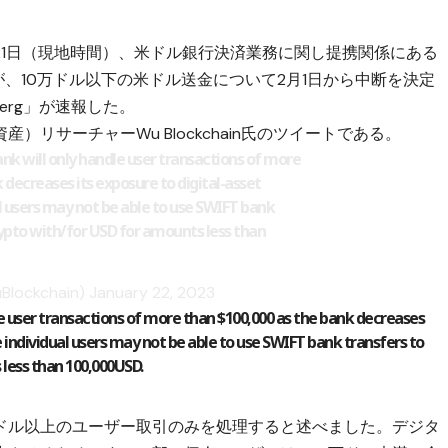
21日（現地時間）、米ドル銀行決済業務に関し提携関係にある
nk）が、10万ドル以下の米ドル送金について2月1日から中断を決定
erg
」が速報した。
リサーチャーWu Blockchain氏のツイートである。
nk will only handle user transactions of more
 decreases its exposure to digital-asset
 users may not be able to use SWIFT bank
crypto with/for USD for amounts less than
Blockchain)
January 22, 2023
le user transactions of more than $100,000 as the bank decreases
 individual users may not be able to use SWIFT bank transfers to
 less than 100,000USD.
万ドル以上のユーザー取引のみを処理すると述べました。デジタ