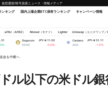
仮想通貨/暗号資産ニュース・情報メディア
ランキング
国内上場企業BTC保有ランキング
キャンペーン情報
ル
ai16z（AI16Z）
Monad（モナド）
Lighter
Uniswap（ユニスワップ／
JPY-¥ 11.02
JPY-¥ 31.11
ogecoin
Cardano
Shiba In
OGE
ADA
SHIB
-0.43%
-1.91%
行送金を中断へ
万ドル以下の米ドル銀