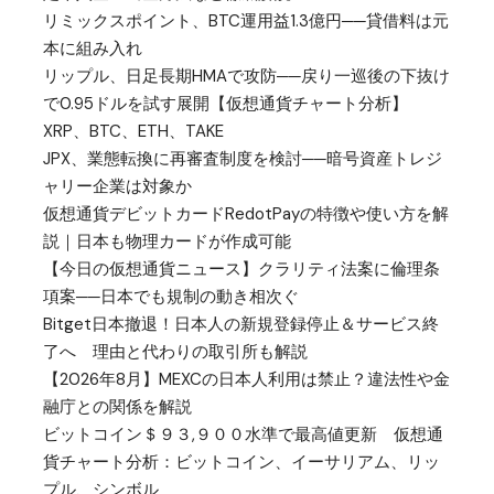
リミックスポイント、BTC運用益1.3億円──貸借料は元
本に組み入れ
リップル、日足長期HMAで攻防──戻り一巡後の下抜け
で0.95ドルを試す展開【仮想通貨チャート分析】
XRP、BTC、ETH、TAKE
JPX、業態転換に再審査制度を検討──暗号資産トレジ
ャリー企業は対象か
仮想通貨デビットカードRedotPayの特徴や使い方を解
説｜日本も物理カードが作成可能
【今日の仮想通貨ニュース】クラリティ法案に倫理条
項案──日本でも規制の動き相次ぐ
Bitget日本撤退！日本人の新規登録停止＆サービス終
了へ 理由と代わりの取引所も解説
【2026年8月】MEXCの日本人利用は禁止？違法性や金
融庁との関係を解説
ビットコイン＄９３,９００水準で最高値更新 仮想通
貨チャート分析：ビットコイン、イーサリアム、リッ
プル、シンボル