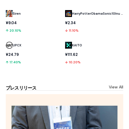
HarryPotterObamaSonic10Inu (ETH)
Siren
¥2.34
¥9.04
↓ 11.10%
↑ 20.10%
UPCX
KAITO
¥24.79
¥111.62
↑ 17.40%
↓ 10.20%
View All
プレスリリース