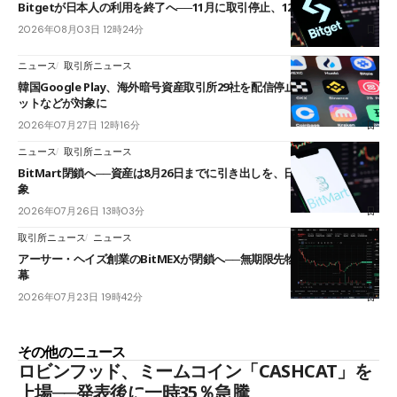
Bitgetが日本人の利用を終了へ──11月に取引停止、12月末に強制決済
2026年08月03日 12時24分
ニュース
取引所ニュース
韓国Google Play、海外暗号資産取引所29社を配信停止──OKXやバイビ
ットなどが対象に
2026年07月27日 12時16分
ニュース
取引所ニュース
BitMart閉鎖へ──資産は8月26日までに引き出しを、日本人利用者も対
象
2026年07月26日 13時03分
取引所ニュース
ニュース
アーサー・ヘイズ創業のBitMEXが閉鎖へ──無期限先物を生んだ11年に
幕
2026年07月23日 19時42分
その他のニュース
ロビンフッド、ミームコイン「CASHCAT」を
上場──発表後に一時35％急騰