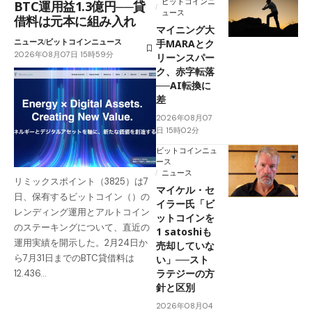
ビットコインニ
BTC運用益1.3億円──貸
ュース
借料は元本に組み入れ
マイニング大
ニュース
ビットコインニュース
手MARAとク
2026年08月07日 15時59分
リーンスパー
ク、赤字転落
──AI転換に
差
2026年08月07
日 15時02分
ビットコインニュ
ース
ニュース
リミックスポイント（3825）は7
マイケル・セ
日、保有するビットコイン（）の
イラー氏「ビ
レンディング運用とアルトコイン
ットコインを
のステーキングについて、直近の
1 satoshiも
運用実績を開示した。2月24日か
売却していな
ら7月31日までのBTC貸借料は
い」──スト
ラテジーの方
12.436…
針と区別
2026年08月04