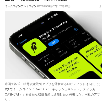
ミームコイン
アルトコイン
2026年08月07日 12時20分
米国で株式・暗号資産取引アプリを運営するロビンフッドは6日、公
式Xでミームコイン「Cash Cat（キャッシュキャット、ティッカー：
CASHCAT）」を新たな取扱資産に追加したと発表した。同社のアプ
リ…