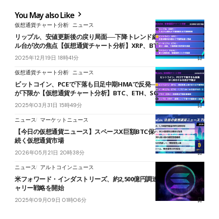
You May also Like
仮想通貨チャート分析
ニュース
リップル、安値更新後の戻り局面──下降トレンド継続ならば1.70ド
ル台が次の焦点【仮想通貨チャート分析】XRP、BTC、ETH、PEPE
2025年12月19日 18時41分
仮想通貨チャート分析
ニュース
ビットコイン、PCEで下落も日足中期HMAで反発──81,000ドル付近
が下限か【仮想通貨チャート分析】BTC、ETH、SOL、XRP
2025年03月31日 15時49分
ニュース
マーケットニュース
【今日の仮想通貨ニュース】スペースX巨額BTC保有判明｜弱気警戒
続く仮想通貨市場
2026年05月21日 20時38分
ニュース
アルトコインニュース
米フォワード・インダストリーズ、約2,500億円調達でソラナトレジ
ャリー戦略を開始
2025年09月09日 01時06分