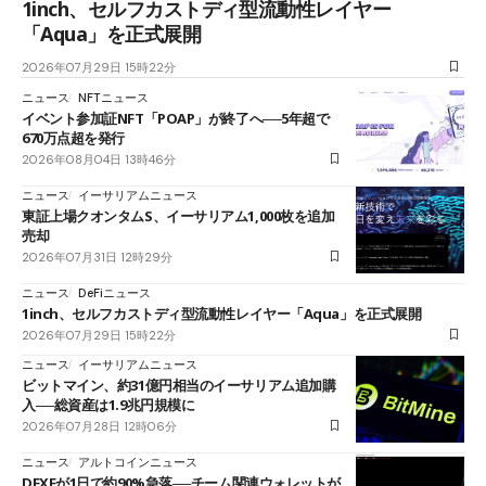
1inch、セルフカストディ型流動性レイヤー
「Aqua」を正式展開
2026年07月29日 15時22分
ニュース
NFTニュース
イベント参加証NFT「POAP」が終了へ──5年超で
670万点超を発行
2026年08月04日 13時46分
ニュース
イーサリアムニュース
東証上場クオンタムS、イーサリアム1,000枚を追加
売却
2026年07月31日 12時29分
ニュース
DeFiニュース
1inch、セルフカストディ型流動性レイヤー「Aqua」を正式展開
2026年07月29日 15時22分
ニュース
イーサリアムニュース
ビットマイン、約31億円相当のイーサリアム追加購
入──総資産は1.9兆円規模に
2026年07月28日 12時06分
ニュース
アルトコインニュース
DEXEが1日で約90%急落──チーム関連ウォレットが