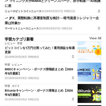
マイニング大手MARAとクリーンスパーク、赤字転落──AI転換
に差
ニュース
ビットコインニュース
2026年08月07日 15時02分
JPX、業態転換に再審査制度を検討──暗号資産トレジャリー企
業は対象か
マーケットニュース
ニュース
2026年08月07日 13時23分
View All
学習カテゴリ新着
レビュー
学習
ビットコインを1万円分買ってみた！運用損益を毎週
更新
2026年08月06日 19時46分
学習
レビュー
MEXCキャンペーン・ボーナス情報総まとめ【2026
年8月最新】
2026年08月06日 12時29分
学習
ガイド
Bitunixキャンペーン・ボーナス情報まとめ【2026
年8月最新】
2026年08月06日 10時22分