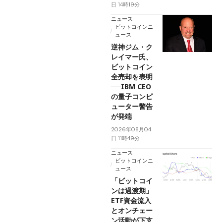
日 14時19分
ニュース
ビットコインニ
ュース
逆神ジム・ク
レイマー氏、
ビットコイン
全売却を表明
──IBM CEO
の量子コンピ
ューター警告
が発端
2026年08月04
日 11時49分
ニュース
ビットコインニ
ュース
「ビットコイ
ンは過渡期」
ETF資金流入
とオンチェー
ン活動が下支