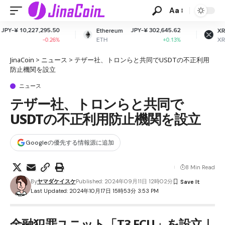
Aa
.50
JPY-¥ 302,645.62
JPY-¥ 164.20
Ethereum
XRP
ETH
XRP
26%
+0.13%
+0.6%
JinaCoin
>
ニュース
>
テザー社、トロンらと共同でUSDTの不正利用
防止機関を設立
ニュース
テザー社、トロンらと共同で
USDTの不正利用防止機関を設立
Googleの優先する情報源に追加
8 Min Read
By
ヤマダケイスケ
Published: 2024年09月11日 12時02分
Last Updated: 2024年10月17日 15時53分 3:53 PM
金融犯罪ユニット「T3 FCU」を設立｜