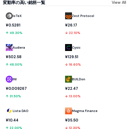
変動率の高い銘柄一覧
View All
IoTeX
Zest Protocol
¥0.5281
¥26.17
↑ 49.30%
↓ 22.10%
Audiera
Cysic
¥502.58
¥129.51
↑ 48.00%
↓ 16.60%
INI
BUILDon
¥0.009267
¥22.47
↑ 31.50%
↓ 13.00%
Lista DAO
Magma Finance
¥10.44
¥35.50
↑ 22.00%
↓ 12.30%