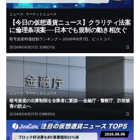
ニュース
マーケットニュース
【今日の仮想通貨ニュース】クラリティ法案
に倫理条項案──日本でも規制の動き相次ぐ
暗号資産時価総額ランキング＞ 2026年8月7日、ビットコイ…
2026年08月07日 20時07分
ニュース
マーケットニュース
暗号資産の出庫制限を全業者に要請──金融庁・警察庁、詐欺被
害の防止へ
2026年08月07日 09時55分