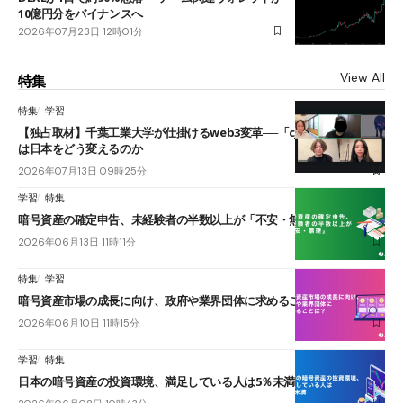
10億円分をバイナンスへ
2026年07月23日 12時01分
View All
特集
特集
学習
【独占取材】千葉工業大学が仕掛けるweb3変革──「cJPY」とAIの融合
は日本をどう変えるのか
2026年07月13日 09時25分
学習
特集
暗号資産の確定申告、未経験者の半数以上が「不安・無理」
2026年06月13日 11時11分
特集
学習
暗号資産市場の成長に向け、政府や業界団体に求めることは？
2026年06月10日 11時15分
学習
特集
日本の暗号資産の投資環境、満足している人は5％未満