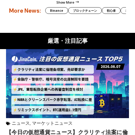
Show More
More News:
Binance
ブロックチェーン
初心者
米国証
厳選・注目記事
ニュース
,
マーケットニュース
【今日の仮想通貨ニュース】クラリティ法案に倫
リ