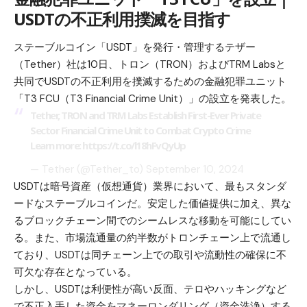
USDTの不正利用撲滅を目指す
ステーブルコイン「USDT」を発行・管理するテザー
（Tether）社は10日、トロン（TRON）およびTRM Labsと
共同でUSDTの不正利用を撲滅するための金融犯罪ユニット
「T3 FCU（T3 Financial Crime Unit）」の設立を発表した。
Tether, TRON and TRM Labs Establish First-Ever Private
Sector Financial Crime Unit to Combat Crypto Crime
Learn more:
https://t.co/l18hFvQyUp
— Tether (@Tether_to)
September 10, 2024
USDTは暗号資産（仮想通貨）業界において、最もスタンダ
ードなステーブルコインだ。安定した価値提供に加え、異な
るブロックチェーン間でのシームレスな移動を可能にしてい
る。また、市場流通量の約半数がトロンチェーン上で流通し
ており、USDTは同チェーン上での取引や流動性の確保に不
可欠な存在となっている。
しかし、USDTは利便性が高い反面、テロやハッキングなど
で不正入手した資金をマネーロンダリング（資金洗浄）する