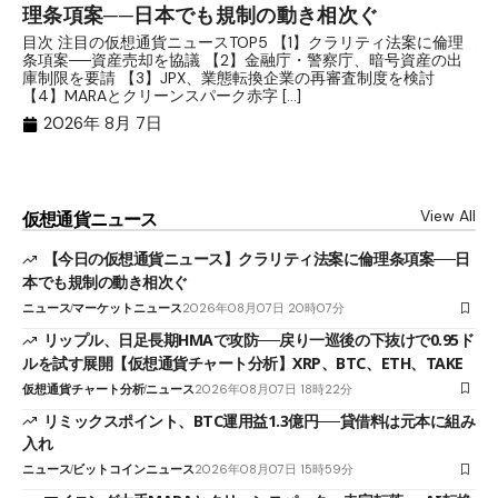
理条項案──日本でも規制の動き相次ぐ
下
分
目次 注目の仮想通貨ニュースTOP5 【1】クラリティ法案に倫理
条項案──資産売却を協議 【2】金融庁・警察庁、暗号資産の出
目
庫制限を要請 【3】JPX、業態転換企業の再審査制度を検討
ト
【4】MARAとクリーンスパーク赤字 […]
（
（X
2026年 8月 7日
View All
仮想通貨ニュース
【今日の仮想通貨ニュース】クラリティ法案に倫理条項案──日
本でも規制の動き相次ぐ
ニュース
マーケットニュース
2026年08月07日 20時07分
リップル、日足長期HMAで攻防──戻り一巡後の下抜けで0.95ド
ルを試す展開【仮想通貨チャート分析】XRP、BTC、ETH、TAKE
仮想通貨チャート分析
ニュース
2026年08月07日 18時22分
リミックスポイント、BTC運用益1.3億円──貸借料は元本に組み
入れ
ニュース
ビットコインニュース
2026年08月07日 15時59分