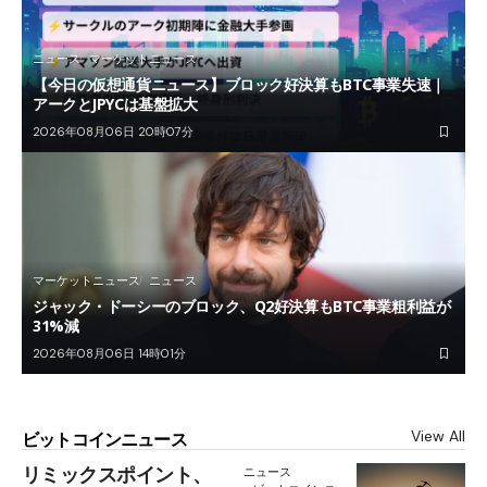
ニュース
マーケットニュース
【今日の仮想通貨ニュース】ブロック好決算もBTC事業失速｜
アークとJPYCは基盤拡大
2026年08月06日 20時07分
マーケットニュース
ニュース
ジャック・ドーシーのブロック、Q2好決算もBTC事業粗利益が
31%減
2026年08月06日 14時01分
View All
ビットコインニュース
リミックスポイント、
ニュース