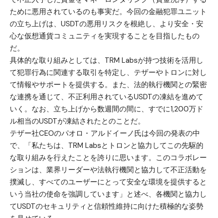
ために悪用されているのも事実だ。今回の金融犯罪ユニット
の立ち上げは、USDTの悪用リスクを根絶し、より安全・安
心な仮想通貨コミュニティを実現することを目指したもの
だ。
具体的な取り組みとしては、TRM Labsが持つ技術を活用し
て犯罪行為に関連する取引を特定し、テザーやトロンに対し
て情報やサポートを提供する。また、法的執行機関との緊密
な連携を通じて、不正利用されているUSDTの凍結を進めて
いく。なお、立ち上げから数週間の間に、すでに1,200万ド
ル相当のUSDTが凍結されたとのことだ。
テザー社CEOのパオロ・アルドイーノ氏は今回の発表の中
で、「私たちは、TRM Labsとトロンと協力してこの先駆的
な取り組みを行えたことを誇りに思います。このコラボレー
ションは、業界リーダーや法執行機関と協力して不正活動を
撲滅し、すべてのユーザーにとって安全な環境を提供すると
いう当社の使命を強調しています」と述べ、各機関と協力し
てUSDTのセキュリティと信頼性維持に向けた積極的な姿勢