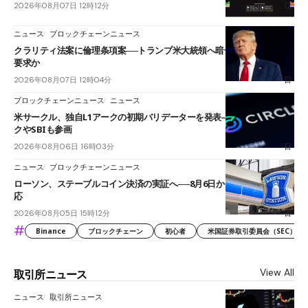
2026年08月07日 12時12分
ニュース
ブロックチェーンニュース
クラリティ法案に倫理条項案──トランプ米大統領へ暗号資産事業の売却
要求か
2026年08月07日 12時04分
ブロックチェーンニュース
ニュース
米サークル、独自L1アークの初期バリデーターを発表――ブラックロッ
クやSBIも参画
2026年08月06日 16時03分
ニュース
ブロックチェーンニュース
ローソン、ステーブルコイン決済の実証へ──8月6日からJPYCやUSDC対
応
2026年08月05日 15時12分
#
Binance
ブロックチェーン
初心者
米国証券取引委員会（SEC）
View All
取引所ニュース
ニュース
取引所ニュース