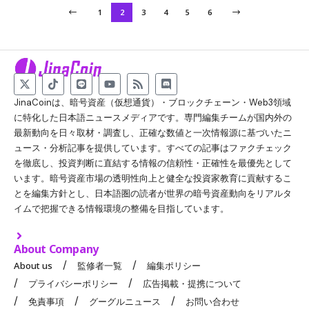
1
2
3
4
5
6
JinaCoinは、暗号資産（仮想通貨）・ブロックチェーン・Web3領域
に特化した日本語ニュースメディアです。専門編集チームが国内外の
最新動向を日々取材・調査し、正確な数値と一次情報源に基づいたニ
ュース・分析記事を提供しています。すべての記事はファクチェック
を徹底し、投資判断に直結する情報の信頼性・正確性を最優先として
います。暗号資産市場の透明性向上と健全な投資家教育に貢献するこ
とを編集方針とし、日本語圏の読者が世界の暗号資産動向をリアルタ
イムで把握できる情報環境の整備を目指しています。
About Company
About us
監修者一覧
編集ポリシー
プライバシーポリシー
広告掲載・提携について
免責事項
グーグルニュース
お問い合わせ