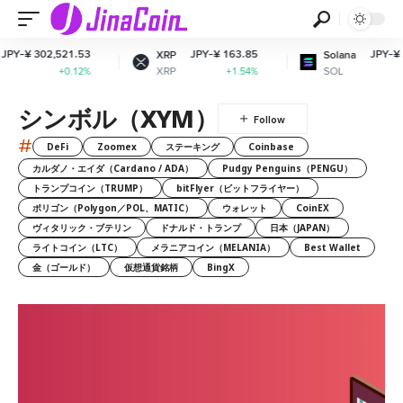
 302,521.53
JPY-¥ 163.85
JPY-¥ 11,99
XRP
Solana
XRP
SOL
+0.12%
+1.54%
+3
シンボル（XYM）
#
DeFi
Zoomex
ステーキング
Coinbase
カルダノ・エイダ（Cardano / ADA）
Pudgy Penguins（PENGU）
トランプコイン（TRUMP）
bitFlyer（ビットフライヤー）
ポリゴン（Polygon／POL、MATIC）
ウォレット
CoinEX
ヴィタリック・ブテリン
ドナルド・トランプ
日本（JAPAN）
ライトコイン（LTC）
メラニアコイン（MELANIA）
Best Wallet
金（ゴールド）
仮想通貨銘柄
BingX