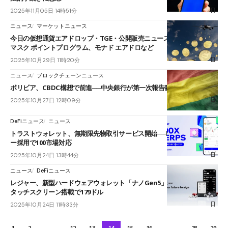
2025年11月05日 14時51分
ニュース
マーケットニュース
今日の仮想通貨エアドロップ・TGE・公開販売ニュース 10月29日｜メタ
マスク ポイントプログラム、モナド エアドロなど
2025年10月29日 11時20分
ニュース
ブロックチェーンニュース
ボリビア、CBDC構想で前進──中央銀行が第一次報告書を発表
2025年10月27日 12時09分
DeFiニュース
ニュース
トラストウォレット、無期限先物取引サービス開始──PerpDEX アスタ
ー採用で100市場対応
2025年10月24日 13時44分
ニュース
DeFiニュース
レジャー、新型ハードウェアウォレット「ナノGen5」発表──セキュア
タッチスクリーン搭載で179ドル
2025年10月24日 11時33分
1
2
…
12
13
14
15
16
…
28
29