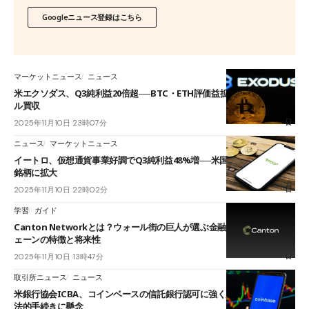
Googleニュース登録はこちら
マーケットニュース
ニュース
米エクソダス、Q3純利益20倍超──BTC・ETH評価益拡大、グレイトフ
ル買収
2025年11月10日 23時07分
ニュース
マーケットニュース
イートロ、仮想通貨事業好調でQ3純利益48%増──米国で3銘柄から110
銘柄に拡大
2025年11月10日 22時02分
学習
ガイド
Canton Networkとは？ウォール街の巨人が選ぶ金融特化ブロックチ
ェーンの特徴と将来性
2025年11月10日 13時47分
取引所ニュース
ニュース
米銀行協会ICBA、コインベースの信託銀行認可に強く反発──安全性や
法的手続きに懸念