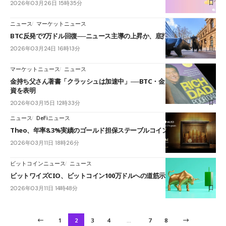
2026年03月26日 15時35分
ニュース
マーケットニュース
BTC反発で7万ドル回復──ニュース主導の上昇か、底打ちの兆候か
2026年03月24日 16時13分
マーケットニュース
ニュース
金持ち父さん著書「クラッシュは加速中」──BTC・金・原油への追加投
資を表明
2026年03月15日 12時33分
ニュース
DeFiニュース
Theo、年率8.3%実績のゴールド担保ステーブルコイン「thUSD」公開
2026年03月11日 18時26分
ビットコインニュース
ニュース
ビットワイズCIO、ビットコイン100万ドルへの道筋示す
2026年03月11日 14時48分
1
2
3
4
…
7
8