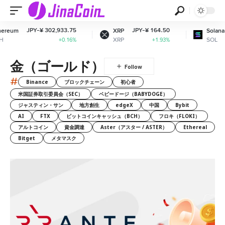
PY-¥ 302,933.75
JPY-¥ 164.50
JPY-¥ 12
XRP
Solana
XRP
SOL
+0.16%
+1.93%
金（ゴールド）
#
Binance
ブロックチェーン
初心者
米国証券取引委員会（SEC）
ベビードージ（BABYDOGE）
ジャスティン・サン
地方創生
edgeX
中国
Bybit
AI
FTX
ビットコインキャッシュ（BCH）
フロキ（FLOKI）
アルトコイン
資金調達
Aster（アスター / ASTER）
Ethereal
Bitget
メタマスク