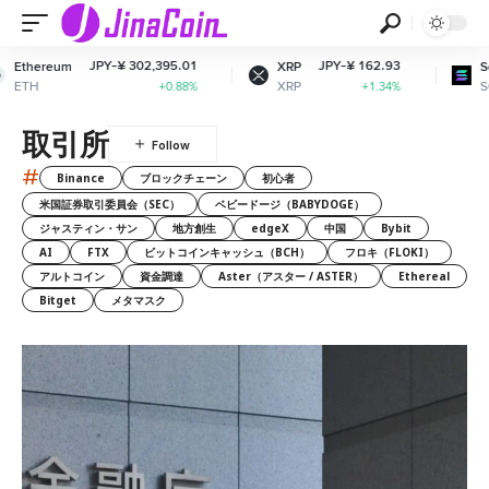
JPY-¥ 302,395.01
JPY-¥ 162.93
JPY-
XRP
Solana
XRP
SOL
+0.88%
+1.34%
取引所
#
Binance
ブロックチェーン
初心者
米国証券取引委員会（SEC）
ベビードージ（BABYDOGE）
ジャスティン・サン
地方創生
edgeX
中国
Bybit
AI
FTX
ビットコインキャッシュ（BCH）
フロキ（FLOKI）
アルトコイン
資金調達
Aster（アスター / ASTER）
Ethereal
Bitget
メタマスク