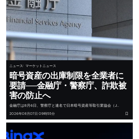
ニュース
マーケットニュース
暗号資産の出庫制限を全業者に
要請──金融庁・警察庁、詐欺被
害の防止へ
金融庁は8月6日、警察庁と連名で日本暗号資産等取引業協会（J…
2026年08月07日 09時55分