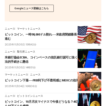
Googleニュース登録はこちら
ニュース
マーケットニュース
ビットコイン、一時98,000ドル割れ──米政府閉鎖最長タイでリスクオフ
進む
2025年11月05日 15時42分
ニュース
取引所ニュース
米銀行協会ICBA、コインベースの信託銀行認可に強く反発──安全性や
法的手続きに懸念
2025年11月05日 14時51分
マーケットニュース
ニュース
ビットコイン下落──FRB利下げ不透明感とMEXCの信用問題で懸念拡大
2025年11月04日 16時06分
ニュース
ビットコインニュース
ビットコイン、10月月次マイナスで今後どうなる？40万BTC超の売り圧
も10万ドルを維持