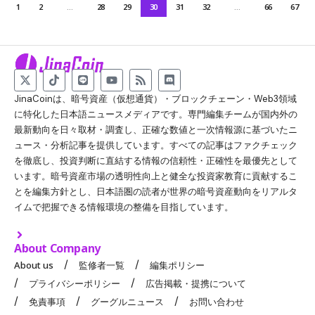
1
2
…
28
29
30
31
32
…
66
67
JinaCoinは、暗号資産（仮想通貨）・ブロックチェーン・Web3領域
に特化した日本語ニュースメディアです。専門編集チームが国内外の
最新動向を日々取材・調査し、正確な数値と一次情報源に基づいたニ
ュース・分析記事を提供しています。すべての記事はファクチェック
を徹底し、投資判断に直結する情報の信頼性・正確性を最優先として
います。暗号資産市場の透明性向上と健全な投資家教育に貢献するこ
とを編集方針とし、日本語圏の読者が世界の暗号資産動向をリアルタ
イムで把握できる情報環境の整備を目指しています。
About Company
About us
監修者一覧
編集ポリシー
プライバシーポリシー
広告掲載・提携について
免責事項
グーグルニュース
お問い合わせ