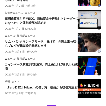
2025年11月04日 14時13分
取引所ニュース
ニュース
仮想通貨取引所MEXC、凍結資金を解放しトレーダーに謝罪──「感情的
になった」と運営幹部が認める
2025年11月01日 12時02分
ニュース
取引所ニュース
サム・バンクマン＝フリード、SNSで「弁護士乗っ取り」主張拡散──極
右ブログが陰謀論的見解を支持
2025年10月31日 13時50分
ニュース
取引所ニュース
コインベース第3四半期決算、売上高は18.7億ドルと好調──前年比55％
増
2025年10月31日 12時55分
学習
ガイド
【Perp DEX】Hibachiの使い方｜登録から取引方法まで徹底解説
2025年11月28日 17時33分