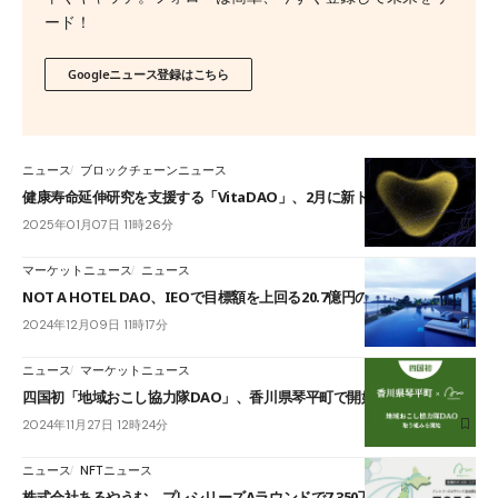
ード！
Googleニュース登録はこちら
ニュース
ブロックチェーンニュース
健康寿命延伸研究を支援する「VitaDAO」、2月に新トークン発行
2025年01月07日 11時26分
マーケットニュース
ニュース
NOT A HOTEL DAO、IEOで目標額を上回る20.7億円の資金調達を完了
2024年12月09日 11時17分
ニュース
マーケットニュース
四国初「地域おこし協力隊DAO」、香川県琴平町で開始｜全国6例目
2024年11月27日 12時24分
ニュース
NFTニュース
株式会社あるやうむ、プレシリーズAラウンドで7,350万円を追加調達