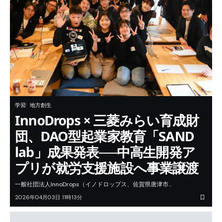
学習
地方創生
InnoDrops × 三菱みらい育成財
団、DAO型起業家教育「SAND
lab」成果発表──中高生開発ア
プリが就労支援施設へ事業譲渡
一般社団法人InnoDrops（イノドロップス、佐賀県唐津市…
2026年04月03日 11時13分