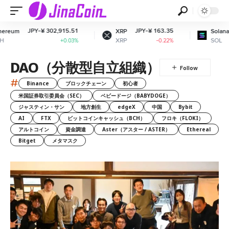
Y-¥ 302,915.51
JPY-¥ 163.35
JPY-¥ 12,
XRP
Solana
XRP
SOL
+0.03%
-0.22%
DAO（分散型自立組織）
#
Binance
ブロックチェーン
初心者
米国証券取引委員会（SEC）
ベビードージ（BABYDOGE）
ジャスティン・サン
地方創生
edgeX
中国
Bybit
AI
FTX
ビットコインキャッシュ（BCH）
フロキ（FLOKI）
アルトコイン
資金調達
Aster（アスター / ASTER）
Ethereal
Bitget
メタマスク