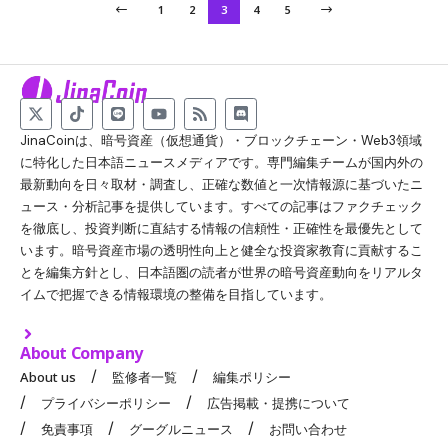
1
2
3
4
5
JinaCoinは、暗号資産（仮想通貨）・ブロックチェーン・Web3領域
に特化した日本語ニュースメディアです。専門編集チームが国内外の
最新動向を日々取材・調査し、正確な数値と一次情報源に基づいたニ
ュース・分析記事を提供しています。すべての記事はファクチェック
を徹底し、投資判断に直結する情報の信頼性・正確性を最優先として
います。暗号資産市場の透明性向上と健全な投資家教育に貢献するこ
とを編集方針とし、日本語圏の読者が世界の暗号資産動向をリアルタ
イムで把握できる情報環境の整備を目指しています。
About Company
About us
監修者一覧
編集ポリシー
プライバシーポリシー
広告掲載・提携について
免責事項
グーグルニュース
お問い合わせ