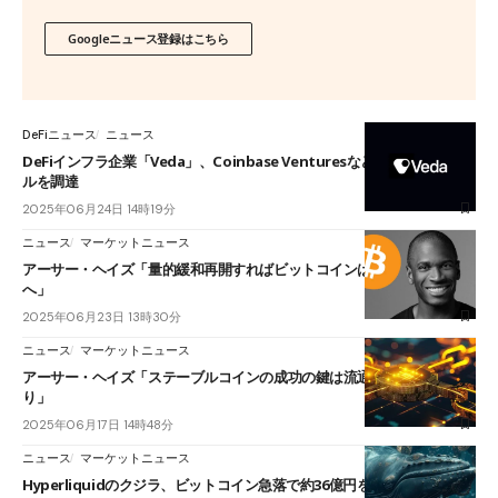
Googleニュース登録はこちら
DeFiニュース
ニュース
DeFiインフラ企業「Veda」、Coinbase Venturesなどから1,800万ド
ルを調達
2025年06月24日 14時19分
ニュース
マーケットニュース
アーサー・ヘイズ「量的緩和再開すればビットコインは真の安全資産
へ」
2025年06月23日 13時30分
ニュース
マーケットニュース
アーサー・ヘイズ「ステーブルコインの成功の鍵は流通チャネルにあ
り」
2025年06月17日 14時48分
ニュース
マーケットニュース
Hyperliquidのクジラ、ビットコイン急落で約36億円を失う