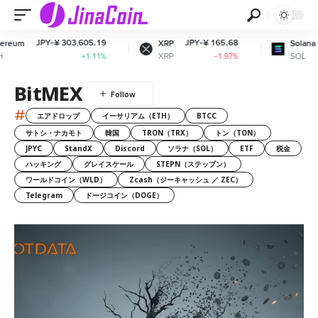
Y-¥ 303,605.19
JPY-¥ 165.68
JPY-¥ 11
XRP
Solana
XRP
SOL
+1.11%
-1.97%
BitMEX
#
エアドロップ
イーサリアム（ETH）
BTCC
サトシ・ナカモト
韓国
TRON（TRX）
トン（TON）
JPYC
StandX
Discord
ソラナ（SOL）
ETF
税金
ハッキング
グレイスケール
STEPN（ステップン）
ワールドコイン（WLD）
Zcash（ジーキャッシュ ／ ZEC）
Telegram
ドージコイン（DOGE）