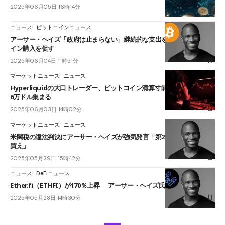
2025年06月05日 16時14分
ニュース
ビットコインニュース
アーサー・ヘイズ「政府は止まらない」継続的な支出を背景にビットコ
イン購入を促す
2025年06月04日 11時51分
マーケットニュース
ニュース
Hyperliquidの大口トレーダー、ビットコイン清算寸前から復活──支援
6万ドル集まる
2025年06月03日 14時02分
マーケットニュース
ニュース
米関税の違法判決にアーサー・ヘイズが強気発言「第2ラウンド、全部
買え」
2025年05月29日 15時42分
ニュース
DeFiニュース
Ether.fi（ETHFI）が170％上昇──アーサー・ヘイズ氏が高く評価
2025年05月28日 14時30分