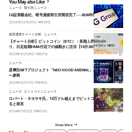
You May also Like
ニュース
取引所ニュース
IG証券親会社、暗号資産取引所買収完了──2026年後半参入
2026年02月05日 14時38分
仮想通貨チャート分析
ニュース
【チャート分析】ビットコイン（BTC）：長期上昇再開の兆しあ
り、日足短期HMA付近での値動きに注目【10月28日】
2024年10月28日 11時27分
ニュース
彦摩呂NFTプロジェクト「NEO HOOD ANIMAL」、「NFTWars」
へ参画
2024年10月17日 17時45分
ニュース
ビットコインニュース
ロバート・キヨサキ氏、10万ドル超えまでビットコイン購入を続け
ると発言
2024年11月12日 15時03分
Show More