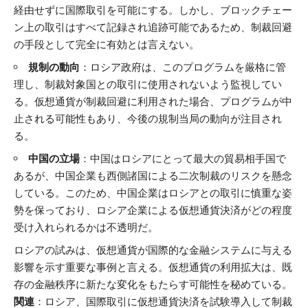
経由せずに国際取引を可能にする。しかし、ブロックチェー
ン上の取引はすべて記録され追跡可能であるため、制裁回避
の手段として完全に有効とは言えない。
規制の動向
：ロシア政府は、このプログラムを厳格に管
理し、制裁対象国との取引に使用されないよう監視してい
る。仮想通貨が制裁回避に利用された場合、プログラムが中
止される可能性もあり、今後の規制当局の動向が注目され
る。
中国の立場
：中国はロシアにとって最大の貿易相手国で
あるが、中国企業も西側諸国による二次制裁のリスクを懸念
している。このため、中国企業はロシアとの取引に慎重な姿
勢を保っており、ロシア企業による仮想通貨決済がどの程度
受け入れられるかは不透明だ。
ロシアの試みは、仮想通貨が国際的な金融システムに与える
影響を示す重要な事例と言える。仮想通貨の利用拡大は、既
存の金融秩序に新たな変化をもたらす可能性を秘めている。
関連
：
ロシア、国際取引に仮想通貨決済を試験導入して制裁