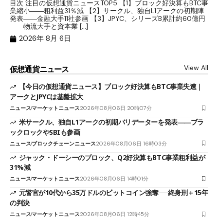
目次 注目の仮想通貨ニュースTOP5 【1】ブロック好決算もBTC事
目
業縮小――粗利益31％減 【2】サークル、独自L1アークの初期陣
や
発表――金融大手11社参画 【3】JPYC、シリーズB累計約60億円
る
――物流大手と資本業 […]
ブ
2026年 8月 6日
View All
仮想通貨ニュース
【今日の仮想通貨ニュース】ブロック好決算もBTC事業失速｜
アークとJPYCは基盤拡大
ニュース
マーケットニュース
2026年08月06日 20時07分
米サークル、独自L1アークの初期バリデーターを発表――ブラ
ックロックやSBIも参画
ニュース
ブロックチェーンニュース
2026年08月06日 16時03分
ジャック・ドーシーのブロック、Q2好決算もBTC事業粗利益が
31%減
ニュース
マーケットニュース
2026年08月06日 14時01分
元警官が10代から35万ドルのビットコイン強奪──終身刑＋15年
の判決
ニュース
マーケットニュース
2026年08月06日 12時45分