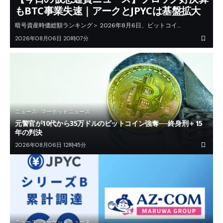
もBTC事業失速｜アークとJPYCは基盤拡大
暗号資産時価総額ランキング＞ 2026年8月6日、ビットコイ…
2026年08月06日 20時07分
ニュース
マーケットニュース
元警官が10代から35万ドルのビットコイン強奪──終身刑＋15
年の判決
2026年08月06日 12時45分
ニュース
マーケットニュース