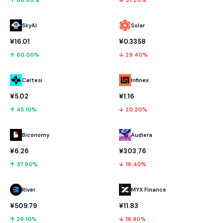
↑ 60.60%
↓ 37.20%
SkyAI
Solar
¥16.01
¥0.3358
↑ 60.00%
↓ 29.40%
Cartesi
Infinex
¥5.02
¥1.16
↑ 45.10%
↓ 20.20%
Biconomy
Audiera
¥6.26
¥303.76
↑ 37.90%
↓ 19.40%
River
MYX Finance
¥509.79
¥11.83
↑ 29.10%
↓ 16.80%