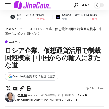
Aa
PY-¥ 164.01
JPY-¥ 11,513.89
JPY
Solana
Dogecoin
SOL
DOGE
-2.71%
-1.86%
JinaCoin
>
ニュース
>
ロシア企業、仮想通貨活用で制裁回避模索｜中
国からの輸入に新たな道
ニュース
ロシア企業、仮想通貨活用で制裁
回避模索｜中国からの輸入に新た
な道
Googleの優先する情報源に追加
10 Min Read
By
中井 純
Published: 2024年09月30日 14時12分
Last Updated: 2024年10月17日 15時52分 3:52 PM