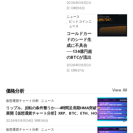
2026年08月03
日 13時56分
ニュース
ビットコインニ
ュース
コールドカー
ドのシード生
成に不具合
──134億円超
のBTCが流出
2026年08月03
日 13時37分
View All
価格分析
仮想通貨チャート分析
ニュース
リップル、反転の条件整うか──4時間足長期HMA突破で雲下端を目指す
展開【仮想通貨チャート分析】XRP、BTC、ETH、HOME
2026年08月04日 18時36分
仮想通貨チャート分析
ニュース