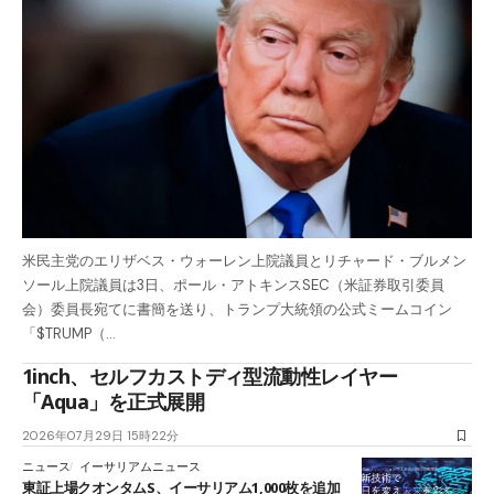
米民主党のエリザベス・ウォーレン上院議員とリチャード・ブルメン
ソール上院議員は3日、ポール・アトキンスSEC（米証券取引委員
会）委員長宛てに書簡を送り、トランプ大統領の公式ミームコイン
「$TRUMP（…
1inch、セルフカストディ型流動性レイヤー
「Aqua」を正式展開
2026年07月29日 15時22分
ニュース
イーサリアムニュース
東証上場クオンタムS、イーサリアム1,000枚を追加