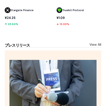
Stargate Finance
Truebit Protocol
¥24.25
¥1.09
↑ 25.60%
↓ 13.00%
View All
プレスリリース