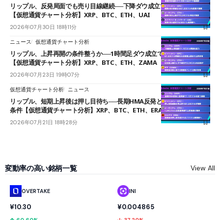
リップル、反発局面でも売り目線継続──下降ダウ成立で下値追う展開
【仮想通貨チャート分析】XRP、BTC、ETH、UAI
2026年07月30日 18時11分
ニュース
仮想通貨チャート分析
リップル、上昇再開の条件整うか──1時間足ダウ成立で1.185ドルを狙う
【仮想通貨チャート分析】XRP、BTC、ETH、ZAMA
2026年07月23日 19時07分
仮想通貨チャート分析
ニュース
リップル、短期上昇後は押し目待ち──長期HMA反発と雲上抜けが買い
条件【仮想通貨チャート分析】XRP、BTC、ETH、ERA
2026年07月21日 18時28分
変動率の高い銘柄一覧
View All
OVERTAKE
INI
¥10.30
¥0.004865