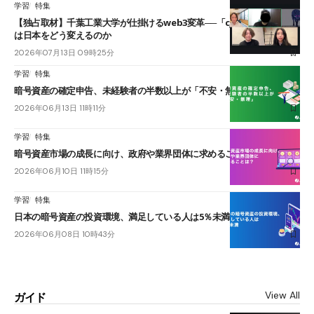
学習
特集
【独占取材】千葉工業大学が仕掛けるweb3変革──「cJPY」とAIの融合
は日本をどう変えるのか
2026年07月13日 09時25分
学習
特集
暗号資産の確定申告、未経験者の半数以上が「不安・無理」
2026年06月13日 11時11分
学習
特集
暗号資産市場の成長に向け、政府や業界団体に求めることは？
2026年06月10日 11時15分
学習
特集
日本の暗号資産の投資環境、満足している人は5％未満
2026年06月08日 10時43分
View All
ガイド