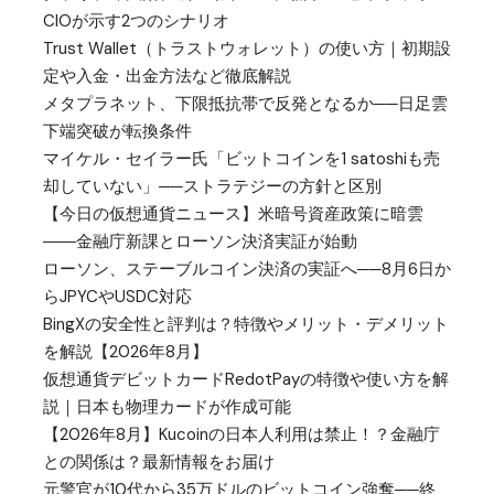
CIOが示す2つのシナリオ
Trust Wallet（トラストウォレット）の使い方｜初期設
定や入金・出金方法など徹底解説
メタプラネット、下限抵抗帯で反発となるか──日足雲
下端突破が転換条件
マイケル・セイラー氏「ビットコインを1 satoshiも売
却していない」──ストラテジーの方針と区別
【今日の仮想通貨ニュース】米暗号資産政策に暗雲
――金融庁新課とローソン決済実証が始動
ローソン、ステーブルコイン決済の実証へ──8月6日か
らJPYCやUSDC対応
BingXの安全性と評判は？特徴やメリット・デメリット
を解説【2026年8月】
仮想通貨デビットカードRedotPayの特徴や使い方を解
説｜日本も物理カードが作成可能
【2026年8月】Kucoinの日本人利用は禁止！？金融庁
との関係は？最新情報をお届け
元警官が10代から35万ドルのビットコイン強奪──終