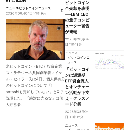
ビットコイン
全売却を表明
ニュース
ビットコインニュース
2026年08月04日 14時19分
──IBM CEO
の量子コンピ
ューター警告
が発端
2026年08月04
日 11時49分
ニュース
ビットコインニ
ュース
米ビットコイン（BTC）投資企業
「ビットコイ
ストラテジーの共同創業者マイケ
ンは過渡期」
ル・セイラー氏は4日、個人保有分
ETF資金流入
のビットコインについて「1
とオンチェー
satoshiも売却していない」とXで
ン活動が下支
え＝グラスノ
説明した。 「絶対に売るな」は個
ード分析
人貯蓄者…
2026年08月04
日 10時02分
ニュース