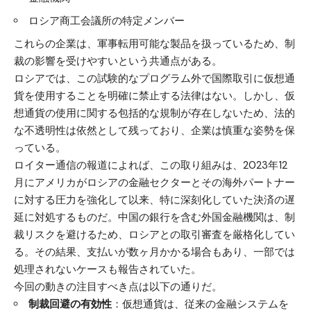
ロシア商工会議所の特定メンバー
これらの企業は、軍事転用可能な製品を扱っているため、制
裁の影響を受けやすいという共通点がある。
ロシアでは、この試験的なプログラム外で国際取引に仮想通
貨を使用することを明確に禁止する法律はない。しかし、仮
想通貨の使用に関する包括的な規制が存在しないため、法的
な不透明性は依然として残っており、企業は慎重な姿勢を保
っている。
ロイター通信の報道によれば、この取り組みは、2023年12
月にアメリカがロシアの金融セクターとその海外パートナー
に対する圧力を強化して以来、特に深刻化していた決済の遅
延に対処するものだ。中国の銀行を含む外国金融機関は、制
裁リスクを避けるため、ロシアとの取引審査を厳格化してい
る。その結果、支払いが数ヶ月かかる場合もあり、一部では
処理されないケースも報告されていた。
今回の動きの注目すべき点は以下の通りだ。
制裁回避の有効性
：仮想通貨は、従来の金融システムを