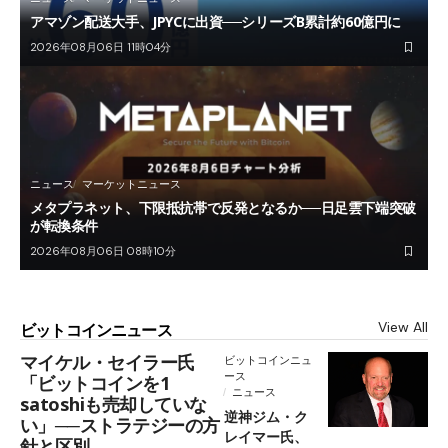
アマゾン配送大手、JPYCに出資──シリーズB累計約60億円に
2026年08月06日 11時04分
ニュース
マーケットニュース
メタプラネット、下限抵抗帯で反発となるか──日足雲下端突破
が転換条件
2026年08月06日 08時10分
View All
ビットコインニュース
マイケル・セイラー氏
ビットコインニュ
ース
「ビットコインを1
ニュース
satoshiも売却していな
逆神ジム・ク
い」──ストラテジーの方
レイマー氏、
針と区別