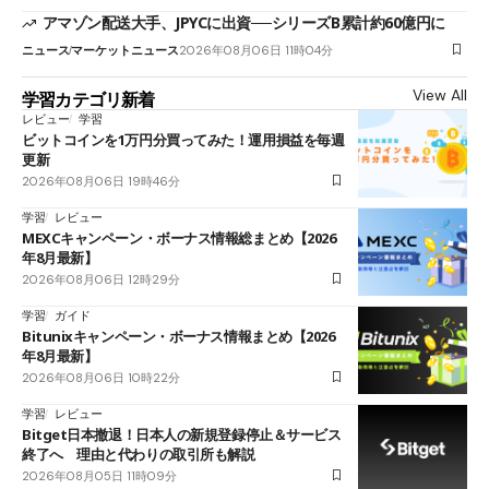
アマゾン配送大手、JPYCに出資──シリーズB累計約60億円に
ニュース
マーケットニュース
2026年08月06日 11時04分
View All
学習カテゴリ新着
レビュー
学習
ビットコインを1万円分買ってみた！運用損益を毎週
更新
2026年08月06日 19時46分
学習
レビュー
MEXCキャンペーン・ボーナス情報総まとめ【2026
年8月最新】
2026年08月06日 12時29分
学習
ガイド
Bitunixキャンペーン・ボーナス情報まとめ【2026
年8月最新】
2026年08月06日 10時22分
学習
レビュー
Bitget日本撤退！日本人の新規登録停止＆サービス
終了へ 理由と代わりの取引所も解説
2026年08月05日 11時09分