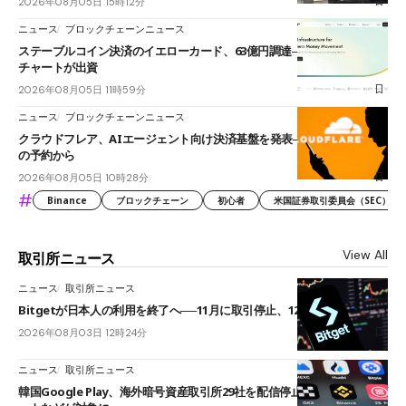
2026年08月05日 15時12分
ニュース
ブロックチェーンニュース
ステーブルコイン決済のイエローカード、63億円調達──ソニーやスタン
チャートが出資
2026年08月05日 11時59分
ニュース
ブロックチェーンニュース
クラウドフレア、AIエージェント向け決済基盤を発表──まずハンドル名
の予約から
2026年08月05日 10時28分
#
Binance
ブロックチェーン
初心者
米国証券取引委員会（SEC）
View All
取引所ニュース
ニュース
取引所ニュース
Bitgetが日本人の利用を終了へ──11月に取引停止、12月末に強制決済
2026年08月03日 12時24分
ニュース
取引所ニュース
韓国Google Play、海外暗号資産取引所29社を配信停止──OKXやバイビ