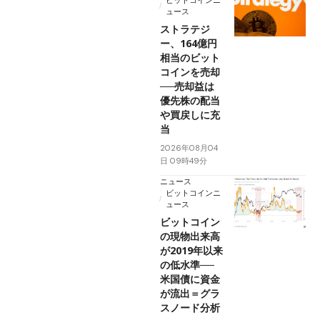
ビットコインニ
ュース
ストラテジ
ー、164億円
相当のビット
コインを売却
──売却益は
優先株の配当
や買戻しに充
当
2026年08月04
日 09時49分
ニュース
ビットコインニ
ュース
ビットコイン
の現物出来高
が2019年以来
の低水準──
米国債に資金
が流出＝グラ
スノード分析