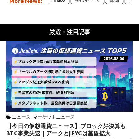
More News:
Binance
ブロックチェーン
初心者
米国証
厳選・注目記事
ニュース
,
マーケットニュース
【今日の仮想通貨ニュース】ブロック好決算も
米
BTC事業失速｜アークとJPYCは基盤拡大
発