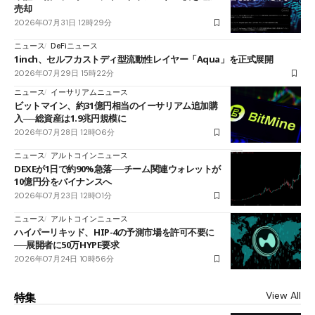
売却
2026年07月31日 12時29分
ニュース
DeFiニュース
1inch、セルフカストディ型流動性レイヤー「Aqua」を正式展開
2026年07月29日 15時22分
ニュース
イーサリアムニュース
ビットマイン、約31億円相当のイーサリアム追加購
入──総資産は1.9兆円規模に
2026年07月28日 12時06分
ニュース
アルトコインニュース
DEXEが1日で約90%急落──チーム関連ウォレットが
10億円分をバイナンスへ
2026年07月23日 12時01分
ニュース
アルトコインニュース
ハイパーリキッド、HIP-4の予測市場を許可不要に
──展開者に50万HYPE要求
2026年07月24日 10時56分
View All
特集