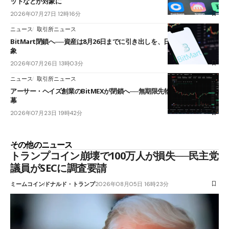
ットなどが対象に
2026年07月27日 12時16分
ニュース
取引所ニュース
BitMart閉鎖へ──資産は8月26日までに引き出しを、日本人利用者も対
象
2026年07月26日 13時03分
ニュース
取引所ニュース
アーサー・ヘイズ創業のBitMEXが閉鎖へ──無期限先物を生んだ11年に
幕
2026年07月23日 19時42分
その他のニュース
トランプコイン崩壊で100万人が損失──民主党
議員がSECに調査要請
ミームコイン
ドナルド・トランプ
2026年08月05日 16時23分