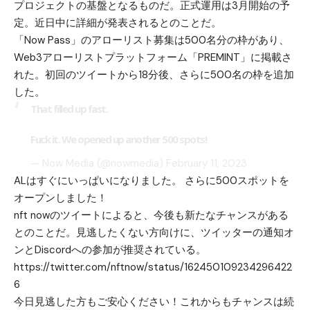
プロジェクトの基盤となるものだ。正式運用は3月開始の予
定。近日中に詳細が発表されるとのことだ。
「Now Pass」のアローリスト募集は500名分の枠があり、
Web3アローリストプラットフォーム「PREMINT」に掲載さ
れた。初回のツイートから18分後、さらに500名の枠を追加
した。
That filled up fast.
Fuck it. We opened up another 500 spots!
— Now Media (@nowmedia)
February 11, 2023
ALはすぐにいっぱいになりました。 さらに500スポットを
オープンしました！
nft nowのツイートによると、今後も新たなチャンスがある
とのことだ。見逃したくない方向けに、ツイッターの通知オ
ンとDiscordへの参加が推奨されている。
https://twitter.com/nftnow/status/162450109234296422
6
今日見逃した方もご安心ください！これからもチャンスは続