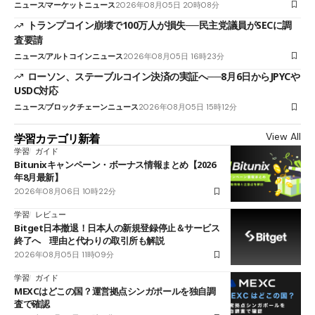
ニュース
マーケットニュース
2026年08月05日 20時08分
トランプコイン崩壊で100万人が損失──民主党議員がSECに調
査要請
ニュース
アルトコインニュース
2026年08月05日 16時23分
ローソン、ステーブルコイン決済の実証へ──8月6日からJPYCや
USDC対応
ニュース
ブロックチェーンニュース
2026年08月05日 15時12分
View All
学習カテゴリ新着
学習
ガイド
Bitunixキャンペーン・ボーナス情報まとめ【2026
年8月最新】
2026年08月06日 10時22分
学習
レビュー
Bitget日本撤退！日本人の新規登録停止＆サービス
終了へ 理由と代わりの取引所も解説
2026年08月05日 11時09分
学習
ガイド
MEXCはどこの国？運営拠点シンガポールを独自調
査で確認