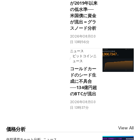
が2019年以来
の低水準──
米国債に資金
が流出＝グラ
スノード分析
2026年08月03
日 13時56分
ニュース
ビットコインニ
ュース
コールドカー
ドのシード生
成に不具合
──134億円超
のBTCが流出
2026年08月03
日 13時37分
View All
価格分析
仮想通貨チャート分析
ニュース