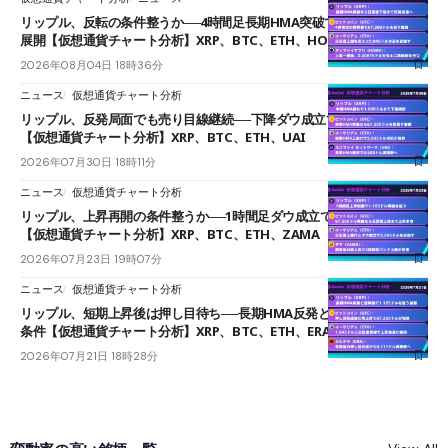
リップル、反転の条件整うか──4時間足長期HMA突破で雲下端を目指す
展開【仮想通貨チャート分析】XRP、BTC、ETH、HOME
2026年08月04日 18時36分
ニュース
仮想通貨チャート分析
リップル、反発局面でも売り目線継続──下降ダウ成立で下値追う展開
【仮想通貨チャート分析】XRP、BTC、ETH、UAI
2026年07月30日 18時11分
ニュース
仮想通貨チャート分析
リップル、上昇再開の条件整うか──1時間足ダウ成立で1.185ドルを狙う
【仮想通貨チャート分析】XRP、BTC、ETH、ZAMA
2026年07月23日 19時07分
ニュース
仮想通貨チャート分析
リップル、短期上昇後は押し目待ち──長期HMA反発と雲上抜けが買い
条件【仮想通貨チャート分析】XRP、BTC、ETH、ERA
2026年07月21日 18時28分