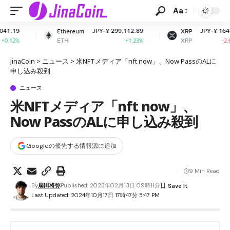
Aa
JPY-¥ 299,112.89
JPY-¥ 164.81
Ethereum
XRP
So
ETH
XRP
S
+1.23%
-2.67%
JinaCoin
>
ニュース
>
米NFTメディア「nft now」、Now PassのALに
申し込み殺到
ニュース
米NFTメディア「nft now」、
Now PassのALに申し込み殺到
Googleの優先する情報源に追加
9 Min Read
By
扇田将弥
Published: 2023年02月13日 09時11分
Last Updated: 2024年10月17日 17時47分 5:47 PM