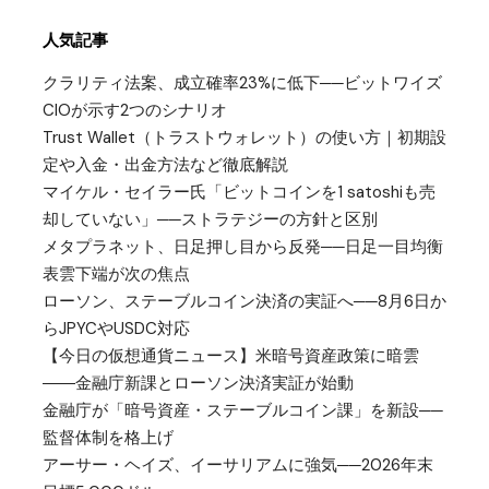
人気記事
クラリティ法案、成立確率23%に低下──ビットワイズ
CIOが示す2つのシナリオ
Trust Wallet（トラストウォレット）の使い方｜初期設
定や入金・出金方法など徹底解説
マイケル・セイラー氏「ビットコインを1 satoshiも売
却していない」──ストラテジーの方針と区別
メタプラネット、日足押し目から反発──日足一目均衡
表雲下端が次の焦点
ローソン、ステーブルコイン決済の実証へ──8月6日か
らJPYCやUSDC対応
【今日の仮想通貨ニュース】米暗号資産政策に暗雲
――金融庁新課とローソン決済実証が始動
金融庁が「暗号資産・ステーブルコイン課」を新設──
監督体制を格上げ
アーサー・ヘイズ、イーサリアムに強気──2026年末