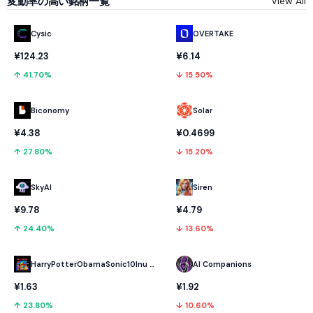
変動率の高い銘柄一覧
View All
Cysic
OVERTAKE
¥124.23
¥6.14
↑ 41.70%
↓ 15.50%
Biconomy
Solar
¥4.38
¥0.4699
↑ 27.80%
↓ 15.20%
SkyAI
Siren
¥9.78
¥4.79
↑ 24.40%
↓ 13.60%
HarryPotterObamaSonic10Inu (ETH)
AI Companions
¥1.63
¥1.92
↑ 23.80%
↓ 10.60%