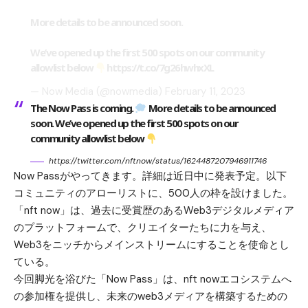
More details to be announced soon.
We’ve opened up the first 500 spots on our community
allowlist below
https://t.co/7g26hwhxXL
— Now Media (@nowmedia)
February 11, 2023
The Now Pass is coming.
More details to be announced
soon. We’ve opened up the first 500 spots on our
community allowlist below
https://twitter.com/nftnow/status/1624487207946911746
Now Passがやってきます。詳細は近日中に発表予定。以下
コミュニティのアローリストに、500人の枠を設けました。
「nft now」は、過去に受賞歴のあるWeb3デジタルメディア
のプラットフォームで、クリエイターたちに力を与え、
Web3をニッチからメインストリームにすることを使命とし
ている。
今回脚光を浴びた「Now Pass」は、nft nowエコシステムへ
の参加権を提供し、未来のweb3メディアを構築するための