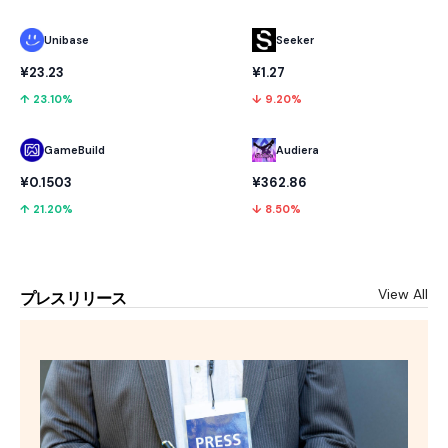
Unibase
Seeker
¥23.23
¥1.27
↑ 23.10%
↓ 9.20%
GameBuild
Audiera
¥0.1503
¥362.86
↑ 21.20%
↓ 8.50%
View All
プレスリリース