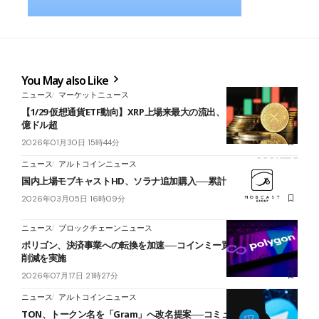
You May also Like
ニュース
マーケットニュース
【1/29 仮想通貨ETF動向】XRP上場来最大の流出、ビットコインも8
億ドル超
2026年01月30日 15時44分
ニュース
アルトコインニュース
国内上場モブキャストHD、ソラナ追加購入──累計2万SOL超
2026年03月05日 16時09分
ニュース
ブロックチェーンニュース
ポリゴン、決済事業への転換を加速──コインミー買収に向けて人員
削減を実施
2026年07月17日 21時27分
ニュース
アルトコインニュース
TON、トークン名を「Gram」へ改名提案──コミュニティ投票を開