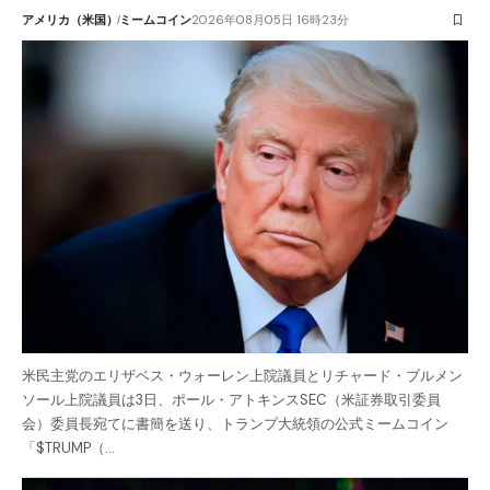
アメリカ（米国）
ミームコイン
2026年08月05日 16時23分
米民主党のエリザベス・ウォーレン上院議員とリチャード・ブルメン
ソール上院議員は3日、ポール・アトキンスSEC（米証券取引委員
会）委員長宛てに書簡を送り、トランプ大統領の公式ミームコイン
「$TRUMP（…