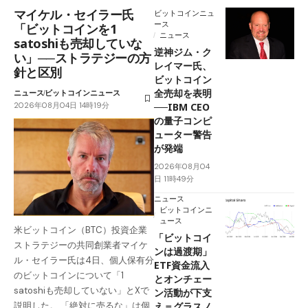
マイケル・セイラー氏
ビットコインニュ
ース
「ビットコインを1
ニュース
satoshiも売却していな
逆神ジム・ク
い」──ストラテジーの方
レイマー氏、
針と区別
ビットコイン
全売却を表明
ニュース
ビットコインニュース
2026年08月04日 14時19分
──IBM CEO
の量子コンピ
ューター警告
が発端
2026年08月04
日 11時49分
ニュース
ビットコインニ
ュース
米ビットコイン（BTC）投資企業
「ビットコイ
ストラテジーの共同創業者マイケ
ンは過渡期」
ル・セイラー氏は4日、個人保有分
ETF資金流入
のビットコインについて「1
とオンチェー
satoshiも売却していない」とXで
ン活動が下支
え＝グラスノ
説明した。 「絶対に売るな」は個