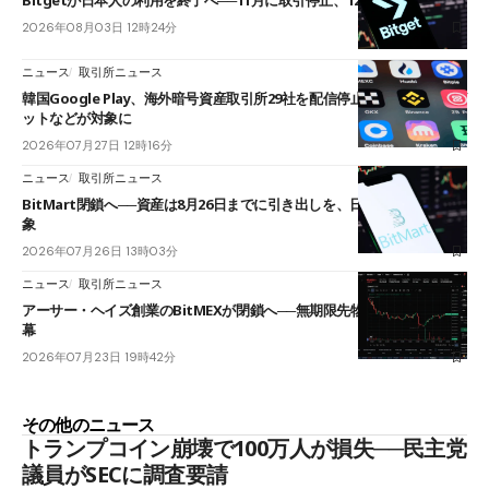
Bitgetが日本人の利用を終了へ──11月に取引停止、12月末に強制決済
2026年08月03日 12時24分
ニュース
取引所ニュース
韓国Google Play、海外暗号資産取引所29社を配信停止──OKXやバイビ
ットなどが対象に
2026年07月27日 12時16分
ニュース
取引所ニュース
BitMart閉鎖へ──資産は8月26日までに引き出しを、日本人利用者も対
象
2026年07月26日 13時03分
ニュース
取引所ニュース
アーサー・ヘイズ創業のBitMEXが閉鎖へ──無期限先物を生んだ11年に
幕
2026年07月23日 19時42分
その他のニュース
トランプコイン崩壊で100万人が損失──民主党
議員がSECに調査要請