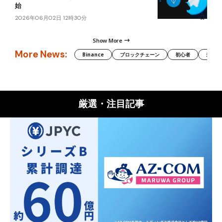
始
2026年06月02日 12時30分
Show More
More News:
Binance
ブロックチェーン
初心者
米国証
厳選・注目記事