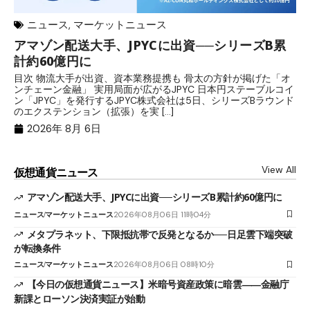
ニュース
,
マーケットニュース
アマゾン配送大手、JPYCに出資──シリーズB累
メ
計約60億円に
日
目次 物流大手が出資、資本業務提携も 骨太の方針が掲げた「オ
メ
ンチェーン金融」 実用局面が広がるJPYC 日本円ステーブルコイ
（
ン「JPYC」を発行するJPYC株式会社は5日、シリーズBラウンド
日
のエクステンション（拡張）を実 […]
2
2026年 8月 6日
View All
仮想通貨ニュース
アマゾン配送大手、JPYCに出資──シリーズB累計約60億円に
ニュース
マーケットニュース
2026年08月06日 11時04分
メタプラネット、下限抵抗帯で反発となるか──日足雲下端突破
が転換条件
ニュース
マーケットニュース
2026年08月06日 08時10分
【今日の仮想通貨ニュース】米暗号資産政策に暗雲――金融庁
新課とローソン決済実証が始動