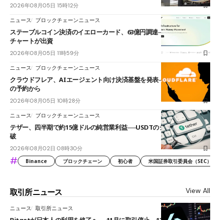
2026年08月05日 15時12分
ニュース
ブロックチェーンニュース
ステーブルコイン決済のイエローカード、63億円調達──ソニーやスタン
チャートが出資
2026年08月05日 11時59分
ニュース
ブロックチェーンニュース
クラウドフレア、AIエージェント向け決済基盤を発表──まずハンドル名
の予約から
2026年08月05日 10時28分
ニュース
ブロックチェーンニュース
テザー、四半期で約15億ドルの純営業利益──USDTのシェアは60%を突
破
2026年08月02日 08時30分
#
Binance
ブロックチェーン
初心者
米国証券取引委員会（SEC）
View All
取引所ニュース
ニュース
取引所ニュース