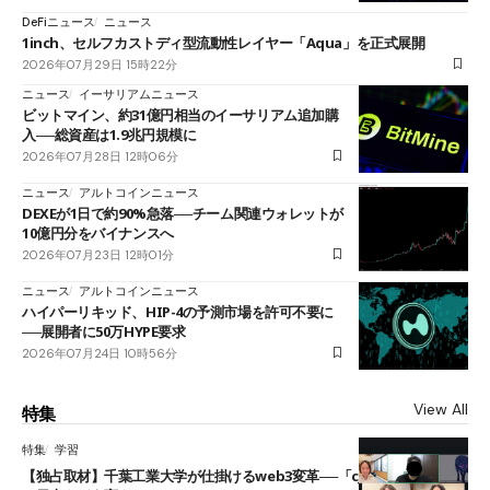
DeFiニュース
ニュース
1inch、セルフカストディ型流動性レイヤー「Aqua」を正式展開
2026年07月29日 15時22分
ニュース
イーサリアムニュース
ビットマイン、約31億円相当のイーサリアム追加購
入──総資産は1.9兆円規模に
2026年07月28日 12時06分
ニュース
アルトコインニュース
DEXEが1日で約90%急落──チーム関連ウォレットが
10億円分をバイナンスへ
2026年07月23日 12時01分
ニュース
アルトコインニュース
ハイパーリキッド、HIP-4の予測市場を許可不要に
──展開者に50万HYPE要求
2026年07月24日 10時56分
View All
特集
特集
学習
【独占取材】千葉工業大学が仕掛けるweb3変革──「cJPY」とAIの融合