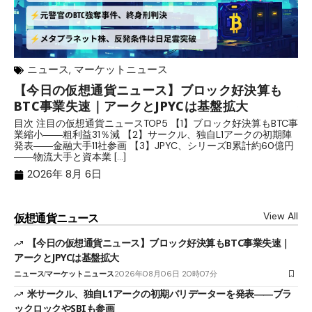
ニュース
,
マーケットニュース
【今日の仮想通貨ニュース】ブロック好決算も
米
BTC事業失速｜アークとJPYCは基盤拡大
発
目次 注目の仮想通貨ニュースTOP5 【1】ブロック好決算もBTC事
目
業縮小――粗利益31％減 【2】サークル、独自L1アークの初期陣
や
発表――金融大手11社参画 【3】JPYC、シリーズB累計約60億円
る
――物流大手と資本業 […]
ブ
2026年 8月 6日
View All
仮想通貨ニュース
【今日の仮想通貨ニュース】ブロック好決算もBTC事業失速｜
アークとJPYCは基盤拡大
ニュース
マーケットニュース
2026年08月06日 20時07分
米サークル、独自L1アークの初期バリデーターを発表――ブラ
ックロックやSBIも参画