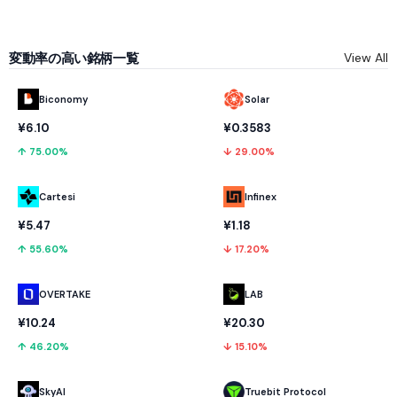
変動率の高い銘柄一覧
View All
Biconomy
Solar
¥6.10
¥0.3583
↑ 75.00%
↓ 29.00%
Cartesi
Infinex
¥5.47
¥1.18
↑ 55.60%
↓ 17.20%
OVERTAKE
LAB
¥10.24
¥20.30
↑ 46.20%
↓ 15.10%
SkyAI
Truebit Protocol