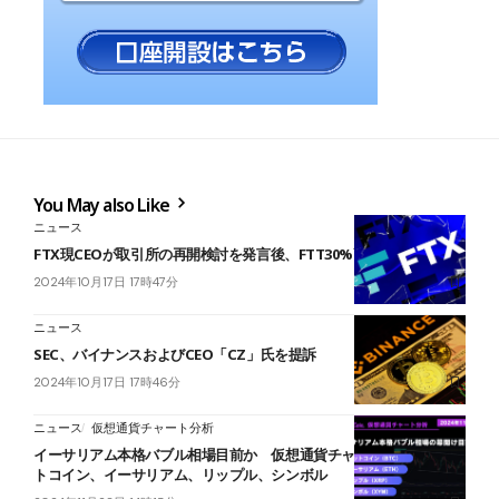
You May also Like
ニュース
FTX現CEOが取引所の再開検討を発言後、FTT30%高騰
2024年10月17日 17時47分
ニュース
SEC、バイナンスおよびCEO「CZ」氏を提訴
2024年10月17日 17時46分
ニュース
仮想通貨チャート分析
イーサリアム本格バブル相場目前か 仮想通貨チャート分析：ビッ
トコイン、イーサリアム、リップル、シンボル