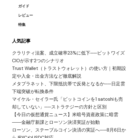
ガイド
レビュー
特集
人気記事
クラリティ法案、成立確率23%に低下──ビットワイズ
CIOが示す2つのシナリオ
Trust Wallet（トラストウォレット）の使い方｜初期設
定や入金・出金方法など徹底解説
メタプラネット、下限抵抗帯で反発となるか──日足雲
下端突破が転換条件
マイケル・セイラー氏「ビットコインを1 satoshiも売
却していない」──ストラテジーの方針と区別
【今日の仮想通貨ニュース】米暗号資産政策に暗雲
――金融庁新課とローソン決済実証が始動
ローソン、ステーブルコイン決済の実証へ──8月6日か
らJPYCやUSDC対応