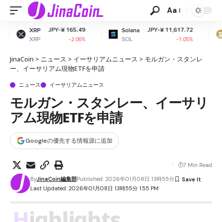
Aa
PY-¥ 165.49
JPY-¥ 11,617.72
JPY-
Solana
Dogecoin
SOL
DOGE
-2.06%
-1.05%
JinaCoin
>
ニュース
>
イーサリアムニュース
>
モルガン・スタンレ
ー、イーサリアム現物ETFを申請
ニュース
イーサリアムニュース
モルガン・スタンレー、イーサリ
アム現物ETFを申請
Googleの優先する情報源に追加
7 Min Read
By
JinaCoin編集部
Published: 2026年01月08日 13時55分
Last Updated: 2026年01月08日 13時55分 1:55 PM
Highlights