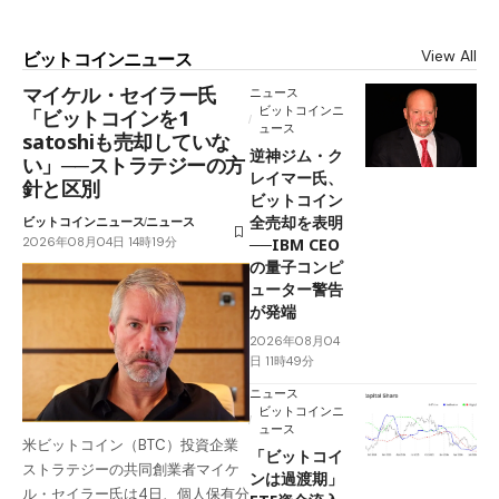
View All
ビットコインニュース
マイケル・セイラー氏
ニュース
ビットコインニ
「ビットコインを1
ュース
satoshiも売却していな
逆神ジム・ク
い」──ストラテジーの方
レイマー氏、
針と区別
ビットコイン
全売却を表明
ビットコインニュース
ニュース
2026年08月04日 14時19分
──IBM CEO
の量子コンピ
ューター警告
が発端
2026年08月04
日 11時49分
ニュース
ビットコインニ
ュース
米ビットコイン（BTC）投資企業
「ビットコイ
ストラテジーの共同創業者マイケ
ンは過渡期」
ル・セイラー氏は4日、個人保有分