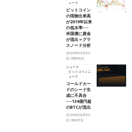
ュース
ビットコイン
の現物出来高
が2019年以来
の低水準──
米国債に資金
が流出＝グラ
スノード分析
2026年08月03
日 13時56分
ニュース
ビットコインニ
ュース
コールドカー
ドのシード生
成に不具合
──134億円超
のBTCが流出
2026年08月03
日 13時37分