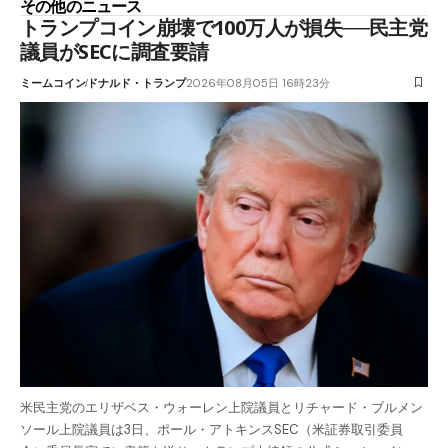
その他のニュース
トランプコイン崩壊で100万人が損失──民主党
議員がSECに調査要請
ミームコイン
ドナルド・トランプ
2026年08月05日 16時23分
米民主党のエリザベス・ウォーレン上院議員とリチャード・ブルメン
ソール上院議員は3日、ポール・アトキンスSEC（米証券取引委員