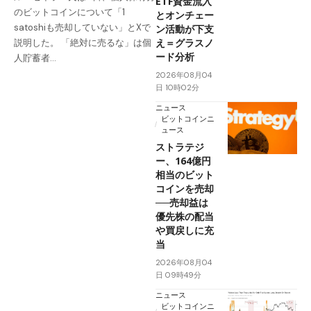
ETF資金流入
のビットコインについて「1
とオンチェー
satoshiも売却していない」とXで
ン活動が下支
え＝グラスノ
説明した。 「絶対に売るな」は個
ード分析
人貯蓄者…
2026年08月04
日 10時02分
ニュース
ビットコインニ
ュース
ストラテジ
ー、164億円
相当のビット
コインを売却
──売却益は
優先株の配当
や買戻しに充
当
2026年08月04
日 09時49分
ニュース
ビットコインニ