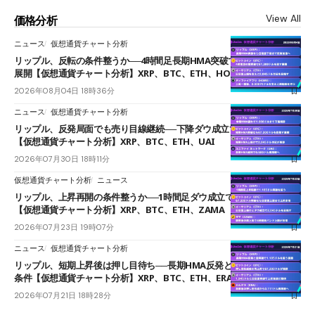
View All
価格分析
ニュース
仮想通貨チャート分析
リップル、反転の条件整うか──4時間足長期HMA突破で雲下端を目指す
展開【仮想通貨チャート分析】XRP、BTC、ETH、HOME
2026年08月04日 18時36分
ニュース
仮想通貨チャート分析
リップル、反発局面でも売り目線継続──下降ダウ成立で下値追う展開
【仮想通貨チャート分析】XRP、BTC、ETH、UAI
2026年07月30日 18時11分
仮想通貨チャート分析
ニュース
リップル、上昇再開の条件整うか──1時間足ダウ成立で1.185ドルを狙う
【仮想通貨チャート分析】XRP、BTC、ETH、ZAMA
2026年07月23日 19時07分
ニュース
仮想通貨チャート分析
リップル、短期上昇後は押し目待ち──長期HMA反発と雲上抜けが買い
条件【仮想通貨チャート分析】XRP、BTC、ETH、ERA
2026年07月21日 18時28分