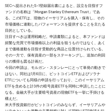
SECへ提出されたS-1登録届出書によると、設立を目指すフ
ァンドの名称は「Morgan Stanley Ethereum Trust」であ
る。このETFは、現物のイーサリアムを購入・保有し、その
市場価格に連動したパフォーマンスを提供することを主たる
目的としている。
注目すべきは運用戦略だ。申請書類によると、本ファンドは
頻繁な売買で市場価格以上の利益を狙うものではなく、あく
まで価格連動を目指す受動的な商品と位置付けられている。
その一方で、保有資産の一部をステーキングし、追加の利回
りの獲得も図る計画だ。
今回の申請は、モルガン・スタンレーにとって単発の動きで
はない。同社は1月6日に、ビットコインETFおよびソラナ
ETFについても同様の申請を行っており、このイーサリアム
ETFを含めると計3件の暗号資産ETFを同時に申請したことに
なる。金融大手が主要暗号資産の現物ETFを一挙に手掛ける
構えだ。
米大手投資銀行がビットコインのみならず、イーサリアムや