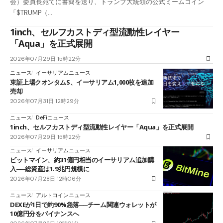
会）委員長宛てに書簡を送り、トランプ大統領の公式ミームコイン
「$TRUMP（…
1inch、セルフカストディ型流動性レイヤー
「Aqua」を正式展開
2026年07月29日 15時22分
ニュース
イーサリアムニュース
東証上場クオンタムS、イーサリアム1,000枚を追加
売却
2026年07月31日 12時29分
ニュース
DeFiニュース
1inch、セルフカストディ型流動性レイヤー「Aqua」を正式展開
2026年07月29日 15時22分
ニュース
イーサリアムニュース
ビットマイン、約31億円相当のイーサリアム追加購
入──総資産は1.9兆円規模に
2026年07月28日 12時06分
ニュース
アルトコインニュース
DEXEが1日で約90%急落──チーム関連ウォレットが
10億円分をバイナンスへ