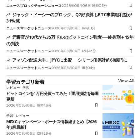
ニュース
ブロックチェーンニュース
2026年08月06日 16時03分
ジャック・ドーシーのブロック、Q2好決算もBTC事業粗利益が
31%減
ニュース
マーケットニュース
2026年08月06日 14時01分
元警官が10代から35万ドルのビットコイン強奪──終身刑＋15年
の判決
ニュース
マーケットニュース
2026年08月06日 12時45分
アマゾン配送大手、JPYCに出資──シリーズB累計約60億円に
ニュース
マーケットニュース
2026年08月06日 11時04分
View All
学習カテゴリ新着
レビュー
学習
ビットコインを1万円分買ってみた！運用損益を毎週
更新
2026年08月06日 19時46分
学習
レビュー
MEXCキャンペーン・ボーナス情報総まとめ【2026
年8月最新】
2026年08月06日 12時29分