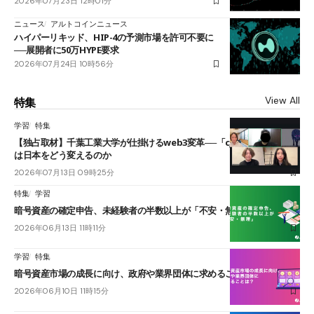
2026年07月23日 12時01分
ニュース
アルトコインニュース
ハイパーリキッド、HIP-4の予測市場を許可不要に
──展開者に50万HYPE要求
2026年07月24日 10時56分
View All
特集
学習
特集
【独占取材】千葉工業大学が仕掛けるweb3変革──「cJPY」とAIの融合
は日本をどう変えるのか
2026年07月13日 09時25分
特集
学習
暗号資産の確定申告、未経験者の半数以上が「不安・無理」
2026年06月13日 11時11分
学習
特集
暗号資産市場の成長に向け、政府や業界団体に求めることは？
2026年06月10日 11時15分