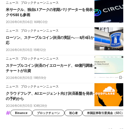
ニュース
ブロックチェーンニュース
米サークル、独自L1アークの初期バリデーターを発表――ブラックロッ
クやSBIも参画
2026年08月06日 16時03分
ニュース
ブロックチェーンニュース
ローソン、ステーブルコイン決済の実証へ──8月6日からJPYCやUSDC対
応
2026年08月05日 15時12分
ニュース
ブロックチェーンニュース
ステーブルコイン決済のイエローカード、63億円調達──ソニーやスタン
チャートが出資
2026年08月05日 11時59分
ニュース
ブロックチェーンニュース
クラウドフレア、AIエージェント向け決済基盤を発表──まずハンドル名
の予約から
2026年08月05日 10時28分
#
Binance
ブロックチェーン
初心者
米国証券取引委員会（SEC）