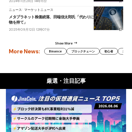
2024年11月28日 14時15分
ニュース
マーケットニュース
メタプラネット株価続落、田端信太郎氏「代わりにビットコイン現
物を持て」
2025年09月12日 12時07分
Show More
More News:
Binance
ブロックチェーン
初心者
米国証
厳選・注目記事