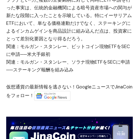
ソラナといった複数の主要銘柄に対して同時にETF申請を行
った事実は、伝統的金融機関による暗号資産市場への関与が
新たな段階に入ったことを示唆している。特にイーサリアム
ETFにおいて、単なる価格連動だけでなく、ステーキングに
よるインカムゲインを商品設計に組み込んだ点は、投資家に
とって差別化要因となり得るだろう。
関連：
モルガン・スタンレー、ビットコイン現物ETFをSEC
に申請──米大手銀初
関連：
モルガン・スタンレー、ソラナ現物ETFをSECに申請
──ステーキング報酬を組み込み
仮想通貨の最新情報を逃さない！GoogleニュースでJinaCoin
をフォロー！