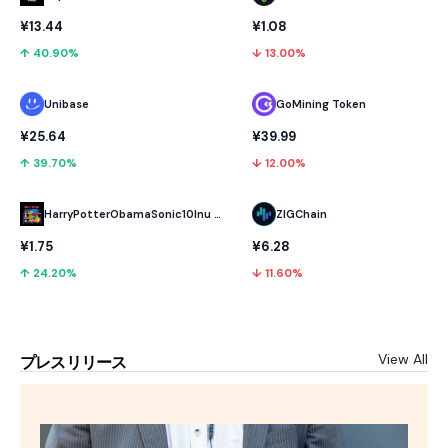
¥13.44
¥1.08
↑ 40.90%
↓ 13.00%
Unibase
GoMining Token
¥25.64
¥39.99
↑ 39.70%
↓ 12.00%
HarryPotterObamaSonic10Inu (ETH)
ZIGChain
¥1.75
¥6.28
↑ 24.20%
↓ 11.60%
View All
プレスリリース