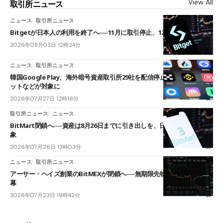
View All
取引所ニュース
ニュース
取引所ニュース
Bitgetが日本人の利用を終了へ──11月に取引停止、12月末に強制決済
2026年08月03日 12時24分
ニュース
取引所ニュース
韓国Google Play、海外暗号資産取引所29社を配信停止──OKXやバイビ
ットなどが対象に
2026年07月27日 12時16分
取引所ニュース
ニュース
BitMart閉鎖へ──資産は8月26日までに引き出しを、日本人利用者も対
象
2026年07月26日 13時03分
ニュース
取引所ニュース
アーサー・ヘイズ創業のBitMEXが閉鎖へ──無期限先物を生んだ11年に
幕
2026年07月23日 19時42分