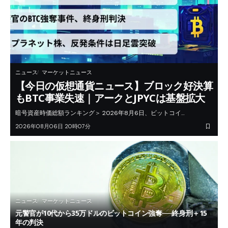
ニュース
マーケットニュース
【今日の仮想通貨ニュース】ブロック好決算
もBTC事業失速｜アークとJPYCは基盤拡大
暗号資産時価総額ランキング＞ 2026年8月6日、ビットコイ…
2026年08月06日 20時07分
ニュース
マーケットニュース
元警官が10代から35万ドルのビットコイン強奪──終身刑＋15
年の判決