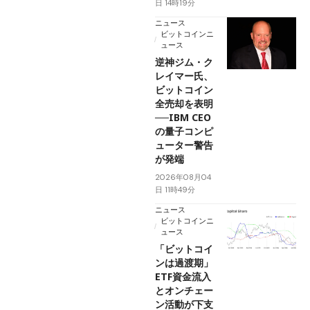
日 14時19分
ニュース
ビットコインニ
ュース
逆神ジム・ク
レイマー氏、
ビットコイン
全売却を表明
──IBM CEO
の量子コンピ
ューター警告
が発端
2026年08月04
日 11時49分
ニュース
ビットコインニ
ュース
「ビットコイ
ンは過渡期」
ETF資金流入
とオンチェー
ン活動が下支