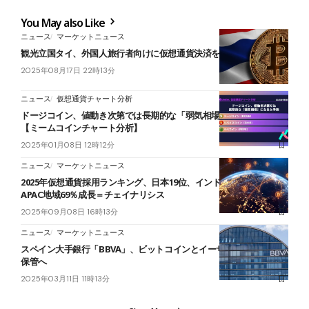
You May also Like
ニュース
マーケットニュース
観光立国タイ、外国人旅行者向けに仮想通貨決済を導入＝報道
2025年08月17日 22時13分
ニュース
仮想通貨チャート分析
ドージコイン、値動き次第では長期的な「弱気相場」になると予測
【ミームコインチャート分析】
2025年01月08日 12時12分
ニュース
マーケットニュース
2025年仮想通貨採用ランキング、日本19位、インド3年連続首位で
APAC地域69％成長＝チェイナリシス
2025年09月08日 16時13分
ニュース
マーケットニュース
スペイン大手銀行「BBVA」、ビットコインとイーサリアムの取引・
保管へ
2025年03月11日 11時13分