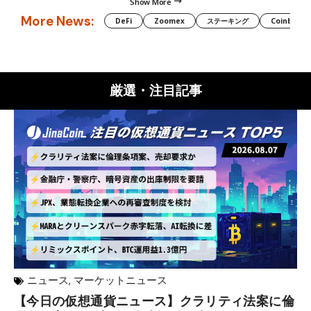
Show More
More News:
DeFi
Zoomex
ステーキング
Coinbase
厳選・注目記事
ニュース
,
マーケットニュース
【今日の仮想通貨ニュース】クラリティ法案に倫
リ