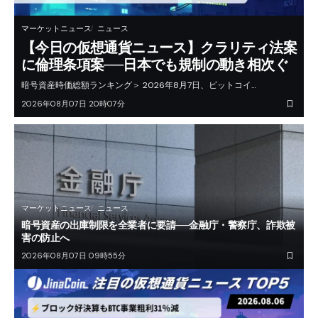
マーケットニュース
ニュース
【今日の仮想通貨ニュース】クラリティ法案
に倫理条項案──日本でも規制の動き相次ぐ
暗号資産時価総額ランキング＞ 2026年8月7日、ビットコイ…
2026年08月07日 20時07分
マーケットニュース
ニュース
暗号資産の出庫制限を全業者に要請──金融庁・警察庁、詐欺被
害の防止へ
2026年08月07日 09時55分