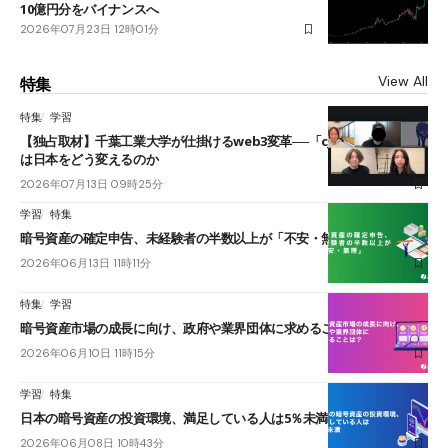
10億円分をバイナンスへ
2026年07月23日 12時01分
View All
特集
特集
学習
【独占取材】千葉工業大学が仕掛けるweb3変革──「cJPY」とAIの融合
は日本をどう変えるのか
2026年07月13日 09時25分
学習
特集
暗号資産の確定申告、未経験者の半数以上が「不安・無理」
2026年06月13日 11時11分
特集
学習
暗号資産市場の成長に向け、政府や業界団体に求めることは？
2026年06月10日 11時15分
学習
特集
日本の暗号資産の投資環境、満足している人は5％未満
2026年06月08日 10時43分