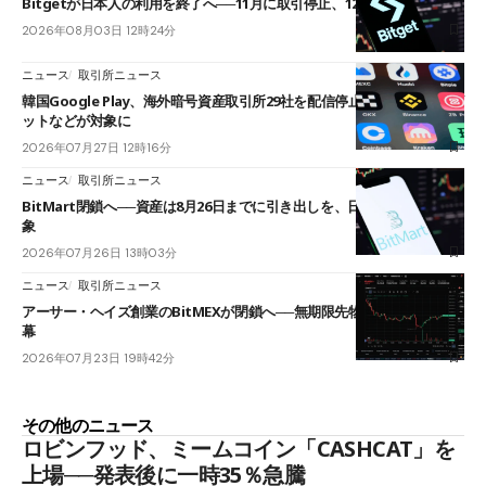
Bitgetが日本人の利用を終了へ──11月に取引停止、12月末に強制決済
2026年08月03日 12時24分
ニュース
取引所ニュース
韓国Google Play、海外暗号資産取引所29社を配信停止──OKXやバイビ
ットなどが対象に
2026年07月27日 12時16分
ニュース
取引所ニュース
BitMart閉鎖へ──資産は8月26日までに引き出しを、日本人利用者も対
象
2026年07月26日 13時03分
ニュース
取引所ニュース
アーサー・ヘイズ創業のBitMEXが閉鎖へ──無期限先物を生んだ11年に
幕
2026年07月23日 19時42分
その他のニュース
ロビンフッド、ミームコイン「CASHCAT」を
上場──発表後に一時35％急騰