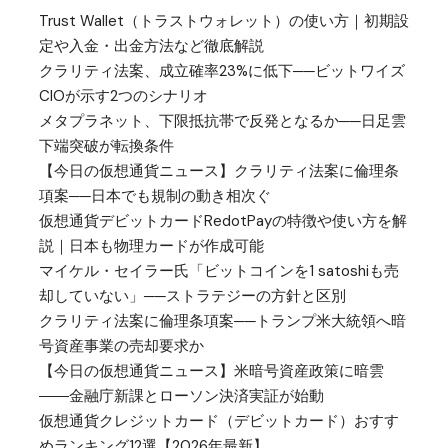
Trust Wallet（トラストウォレット）の使い方｜初期設
定や入金・出金方法など徹底解説
クラリティ法案、成立確率23%に低下──ビットワイズ
CIOが示す2つのシナリオ
メタプラネット、下限抵抗帯で反発となるか──日足雲
下端突破が転換条件
【今日の仮想通貨ニュース】クラリティ法案に倫理条
項案──日本でも規制の動き相次ぐ
仮想通貨デビットカードRedotPayの特徴や使い方を解
説｜日本も物理カードが作成可能
マイケル・セイラー氏「ビットコインを1 satoshiも売
却していない」──ストラテジーの方針と区別
クラリティ法案に倫理条項案──トランプ米大統領へ暗
号資産事業の売却要求か
【今日の仮想通貨ニュース】米暗号資産政策に暗雲
――金融庁新課とローソン決済実証が始動
仮想通貨クレジットカード（デビットカード）おすす
めランキング12選【2026年最新】