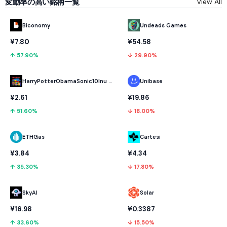
変動率の高い銘柄一覧
View All
Biconomy
Undeads Games
¥7.80
¥54.58
↑ 57.90%
↓ 29.90%
HarryPotterObamaSonic10Inu (ETH)
Unibase
¥2.61
¥19.86
↑ 51.60%
↓ 18.00%
ETHGas
Cartesi
¥3.84
¥4.34
↑ 35.30%
↓ 17.80%
SkyAI
Solar
¥16.98
¥0.3387
↑ 33.60%
↓ 15.50%