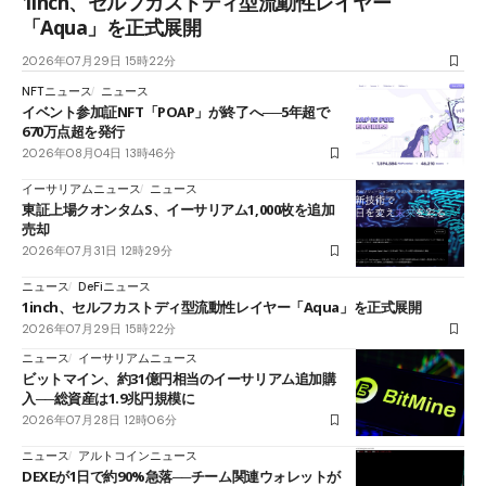
1inch、セルフカストディ型流動性レイヤー
「Aqua」を正式展開
2026年07月29日 15時22分
NFTニュース
ニュース
イベント参加証NFT「POAP」が終了へ──5年超で
670万点超を発行
2026年08月04日 13時46分
イーサリアムニュース
ニュース
東証上場クオンタムS、イーサリアム1,000枚を追加
売却
2026年07月31日 12時29分
ニュース
DeFiニュース
1inch、セルフカストディ型流動性レイヤー「Aqua」を正式展開
2026年07月29日 15時22分
ニュース
イーサリアムニュース
ビットマイン、約31億円相当のイーサリアム追加購
入──総資産は1.9兆円規模に
2026年07月28日 12時06分
ニュース
アルトコインニュース
DEXEが1日で約90%急落──チーム関連ウォレットが