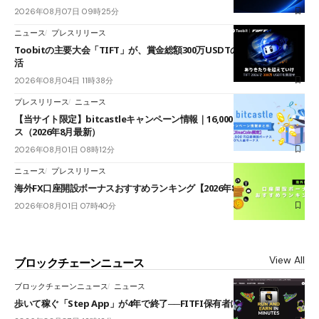
2026年08月07日 09時25分
ニュース
プレスリリース
Toobitの主要大会「TIFT」が、賞金総額300万USDTのレースとして復
活
2026年08月04日 11時38分
プレスリリース
ニュース
【当サイト限定】bitcastleキャンペーン情報｜16,000円口座開設ボーナ
ス（2026年8月最新）
2026年08月01日 08時12分
ニュース
プレスリリース
海外FX口座開設ボーナスおすすめランキング【2026年8月最新】
2026年08月01日 07時40分
View All
ブロックチェーンニュース
ブロックチェーンニュース
ニュース
歩いて稼ぐ「Step App」が4年で終了──FITFI保有者に対応呼びかけ