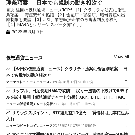
理条項案──日本でも規制の動き相次ぐ
下
分
目次 注目の仮想通貨ニュースTOP5 【1】クラリティ法案に倫理
条項案──資産売却を協議 【2】金融庁・警察庁、暗号資産の出
目
庫制限を要請 【3】JPX、業態転換企業の再審査制度を検討
ト
【4】MARAとクリーンスパーク赤字 […]
（
（X
2026年 8月 7日
View All
仮想通貨ニュース
【今日の仮想通貨ニュース】クラリティ法案に倫理条項案──日
本でも規制の動き相次ぐ
マーケットニュース
ニュース
2026年08月07日 20時07分
リップル、日足長期HMAで攻防──戻り一巡後の下抜けで0.95ド
ルを試す展開【仮想通貨チャート分析】XRP、BTC、ETH、TAKE
ニュース
仮想通貨チャート分析
2026年08月07日 18時22分
リミックスポイント、BTC運用益1.3億円──貸借料は元本に組み
入れ
ニュース
ビットコインニュース
2026年08月07日 15時59分
マイニング大手MARAとクリーンスパーク、赤字転落──AI転換