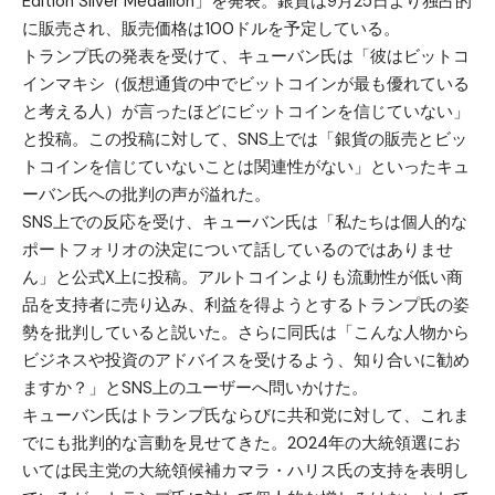
Edition Silver Medallion」を発表。銀貨は9月25日より独占的
に販売され、販売価格は100ドルを予定している。
トランプ氏の発表を受けて、キューバン氏は「彼はビットコ
インマキシ（仮想通貨の中でビットコインが最も優れている
と考える人）が言ったほどにビットコインを信じていない」
と投稿。この投稿に対して、SNS上では「銀貨の販売とビッ
トコインを信じていないことは関連性がない」といったキュ
ーバン氏への批判の声が溢れた。
SNS上での反応を受け、キューバン氏は「私たちは個人的な
ポートフォリオの決定について話しているのではありませ
ん」と公式X上に投稿。アルトコインよりも流動性が低い商
品を支持者に売り込み、利益を得ようとするトランプ氏の姿
勢を批判していると説いた。さらに同氏は「こんな人物から
ビジネスや投資のアドバイスを受けるよう、知り合いに勧め
ますか？」とSNS上のユーザーへ問いかけた。
キューバン氏はトランプ氏ならびに共和党に対して、これま
でにも批判的な言動を見せてきた。2024年の大統領選にお
いては民主党の大統領候補カマラ・ハリス氏の支持を表明し