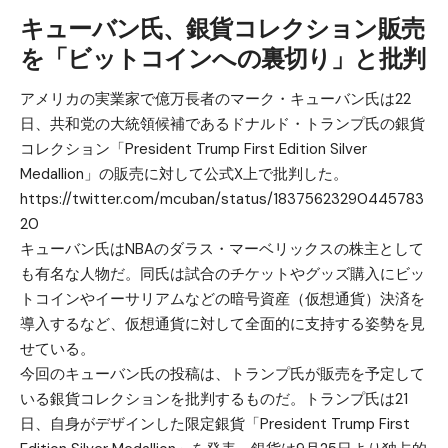
キューバン氏、銀貨コレクション販売
を「ビットコインへの裏切り」と批判
アメリカの実業家で億万長者のマーク・キューバン氏は22
日、共和党の大統領候補であるドナルド・トランプ氏の銀貨
コレクション「President Trump First Edition Silver
Medallion」の販売に対して公式X上で批判した。
https://twitter.com/mcuban/status/18375623290445783
20
キューバン氏はNBAのダラス・マーベリックスの株主として
も有名な人物だ。同氏は試合のチケットやグッズ購入にビッ
トコインやイーサリアムなどの暗号資産（仮想通貨）決済を
導入するなど、仮想通貨に対して全面的に支持する姿勢を見
せている。
今回のキューバン氏の投稿は、トランプ氏が販売を予定して
いる銀貨コレクションを批判するものだ。トランプ氏は21
日、自身がデザインした限定銀貨「President Trump First