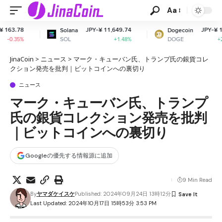
Aa
JPY-¥ 11,649.74
JPY-¥ 11.03
Solana
Dogecoin
C
SOL
DOGE
A
+1.48%
+2.43%
JinaCoin
>
ニュース
>
マーク・キューバン氏、トランプ氏の銀貨コレ
クション発売を批判｜ビットコインへの裏切り
ニュース
マーク・キューバン氏、トランプ
氏の銀貨コレクション発売を批判
｜ビットコインへの裏切り
Googleの優先する情報源に追加
9 Min Read
By
ヤマダケイスケ
Published: 2024年09月24日 13時12分
Last Updated: 2024年10月17日 15時53分 3:53 PM