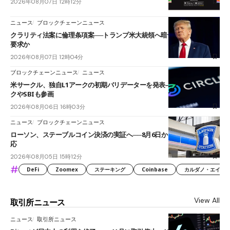
2026年08月07日 12時12分
ニュース
ブロックチェーンニュース
クラリティ法案に倫理条項案──トランプ米大統領へ暗号資産事業の売却
要求か
2026年08月07日 12時04分
ブロックチェーンニュース
ニュース
米サークル、独自L1アークの初期バリデーターを発表――ブラックロッ
クやSBIも参画
2026年08月06日 16時03分
ニュース
ブロックチェーンニュース
ローソン、ステーブルコイン決済の実証へ──8月6日からJPYCやUSDC対
応
2026年08月05日 15時12分
#
DeFi
Zoomex
ステーキング
Coinbase
カルダノ・エイダ（Ca
View All
取引所ニュース
ニュース
取引所ニュース