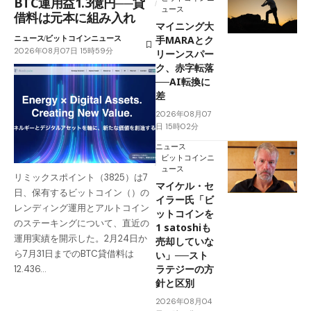
BTC運用益1.3億円──貸
ュース
借料は元本に組み入れ
マイニング大
ニュース
ビットコインニュース
手MARAとク
2026年08月07日 15時59分
リーンスパー
ク、赤字転落
──AI転換に
差
2026年08月07
日 15時02分
ニュース
ビットコインニ
ュース
リミックスポイント（3825）は7
マイケル・セ
日、保有するビットコイン（）の
イラー氏「ビ
レンディング運用とアルトコイン
ットコインを
のステーキングについて、直近の
1 satoshiも
運用実績を開示した。2月24日か
売却していな
ら7月31日までのBTC貸借料は
い」──スト
ラテジーの方
12.436…
針と区別
2026年08月04