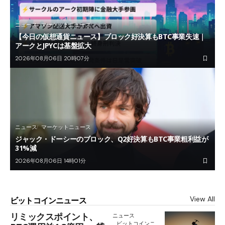
ニュース
マーケットニュース
【今日の仮想通貨ニュース】ブロック好決算もBTC事業失速｜
アークとJPYCは基盤拡大
2026年08月06日 20時07分
ニュース
マーケットニュース
ジャック・ドーシーのブロック、Q2好決算もBTC事業粗利益が
31%減
2026年08月06日 14時01分
View All
ビットコインニュース
リミックスポイント、
ニュース
ビットコインニ