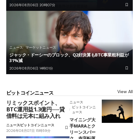
2026年08月06日 20時07分
ニュース
マーケットニュース
ジャック・ドーシーのブロック、Q2好決算もBTC事業粗利益が
31%減
2026年08月06日 14時01分
View All
ビットコインニュース
リミックスポイント、
ニュース
ビットコインニ
BTC運用益1.3億円──貸
ュース
借料は元本に組み入れ
マイニング大
ニュース
ビットコインニュース
手MARAとク
2026年08月07日 15時59分
リーンスパー
ク、赤字転落