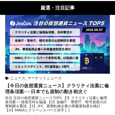
厳選・注目記事
ニュース
,
マーケットニュース
【今日の仮想通貨ニュース】クラリティ法案に倫
リ
理条項案──日本でも規制の動き相次ぐ
下
分
目次 注目の仮想通貨ニュースTOP5 【1】クラリティ法案に倫理
条項案──資産売却を協議 【2】金融庁・警察庁、暗号資産の出
目
庫制限を要請 【3】JPX、業態転換企業の再審査制度を検討
ト
【4】MARAとクリーンスパーク赤字 […]
（