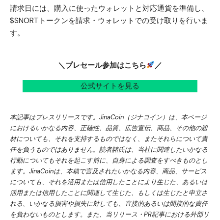
請求日には、購入に使ったウォレットと対応通貨を準備し、
$SNORTトークンを請求・ウォレットでの受け取りを行いま
す。
＼プレセール参加はこちら
／
公式サイトを見る
本記事はプレスリリースです。JinaCoin（ジナコイン）は、本ページ
におけるいかなる内容、正確性、品質、広告宣伝、商品、その他の題
材についても、それを支持するものではなく、またそれらについて責
任を負うものではありません。読者諸氏は、当社に関連したいかなる
行動についてもそれを起こす前に、自身による調査をすべきものとし
ます。JinaCoinは、本稿で言及されたいかなる内容、商品、サービス
についても、それを活用または信用したことにより生じた、あるいは
活用または信用したことに関連して生じた、もしくは生じたと申立さ
れる、いかなる損害や損失に対しても、直接的あるいは間接的な責任
を負わないものとします。また、当リリース・PR記事における外部リ