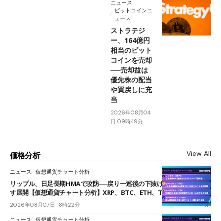
ニュース
ビットコインニ
ュース
ストラテジ
ー、164億円
相当のビット
コインを売却
──売却益は
優先株の配当
や買戻しに充
当
2026年08月04
日 09時49分
View All
価格分析
ニュース
仮想通貨チャート分析
リップル、日足長期HMAで攻防──戻り一巡後の下抜けで0.95ドルを試
す展開【仮想通貨チャート分析】XRP、BTC、ETH、TAKE
2026年08月07日 18時22分
ニュース
仮想通貨チャート分析