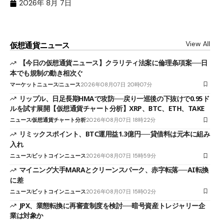
（X
2026年 8月 7日
View All
仮想通貨ニュース
【今日の仮想通貨ニュース】クラリティ法案に倫理条項案──日
本でも規制の動き相次ぐ
マーケットニュース
ニュース
2026年08月07日 20時07分
リップル、日足長期HMAで攻防──戻り一巡後の下抜けで0.95ド
ルを試す展開【仮想通貨チャート分析】XRP、BTC、ETH、TAKE
ニュース
仮想通貨チャート分析
2026年08月07日 18時22分
リミックスポイント、BTC運用益1.3億円──貸借料は元本に組み
入れ
ニュース
ビットコインニュース
2026年08月07日 15時59分
マイニング大手MARAとクリーンスパーク、赤字転落──AI転換
に差
ニュース
ビットコインニュース
2026年08月07日 15時02分
JPX、業態転換に再審査制度を検討──暗号資産トレジャリー企
業は対象か