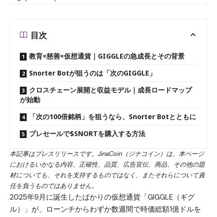
目次
教育×慈善×仮想通貨｜GIGGLEの急成長とその背景
Snorter Botが狙うのは「次のGIGGLE」
クロスチェーン展開と収益モデル｜成長ロードマップ
が始動
「次の100倍銘柄」を狙うなら、Snorter Botとともに
プレセールで$SNORTを購入する方法
本記事はプレスリリースです。JinaCoin（ジナコイン）は、本ページ
におけるいかなる内容、正確性、品質、広告宣伝、商品、その他の題
材についても、それを支持するものではなく、またそれらについて責
任を負うものではありません。
2025年9月に誕生したばかりの仮想通貨「GIGGLE（ギグ
ル）」が、ローンチからわずか数週間で時価総額1億ドルを