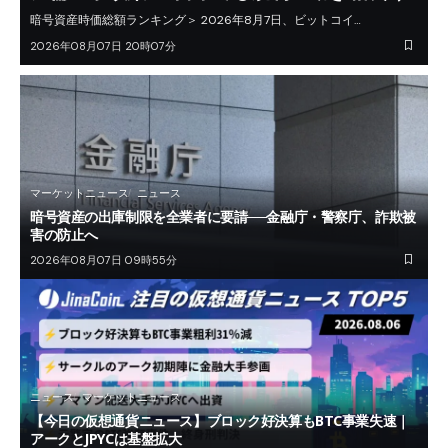
暗号資産時価総額ランキング＞ 2026年8月7日、ビットコイ…
2026年08月07日 20時07分
マーケットニュース
ニュース
暗号資産の出庫制限を全業者に要請──金融庁・警察庁、詐欺被
害の防止へ
2026年08月07日 09時55分
ニュース
マーケットニュース
【今日の仮想通貨ニュース】ブロック好決算もBTC事業失速｜
アークとJPYCは基盤拡大