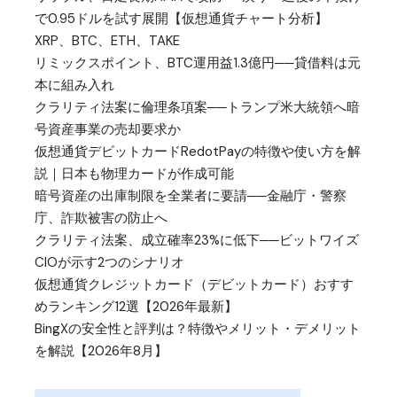
で0.95ドルを試す展開【仮想通貨チャート分析】
XRP、BTC、ETH、TAKE
リミックスポイント、BTC運用益1.3億円──貸借料は元
本に組み入れ
クラリティ法案に倫理条項案──トランプ米大統領へ暗
号資産事業の売却要求か
仮想通貨デビットカードRedotPayの特徴や使い方を解
説｜日本も物理カードが作成可能
暗号資産の出庫制限を全業者に要請──金融庁・警察
庁、詐欺被害の防止へ
クラリティ法案、成立確率23%に低下──ビットワイズ
CIOが示す2つのシナリオ
仮想通貨クレジットカード（デビットカード）おすす
めランキング12選【2026年最新】
BingXの安全性と評判は？特徴やメリット・デメリット
を解説【2026年8月】