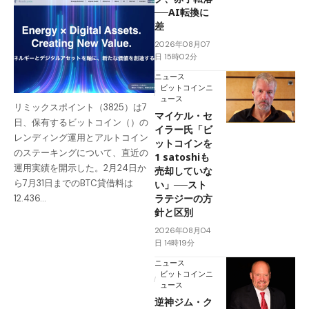
──AI転換に
差
2026年08月07
日 15時02分
ニュース
ビットコインニ
ュース
リミックスポイント（3825）は7
マイケル・セ
日、保有するビットコイン（）の
イラー氏「ビ
レンディング運用とアルトコイン
ットコインを
のステーキングについて、直近の
1 satoshiも
運用実績を開示した。2月24日か
売却していな
ら7月31日までのBTC貸借料は
い」──スト
ラテジーの方
12.436…
針と区別
2026年08月04
日 14時19分
ニュース
ビットコインニ
ュース
逆神ジム・ク