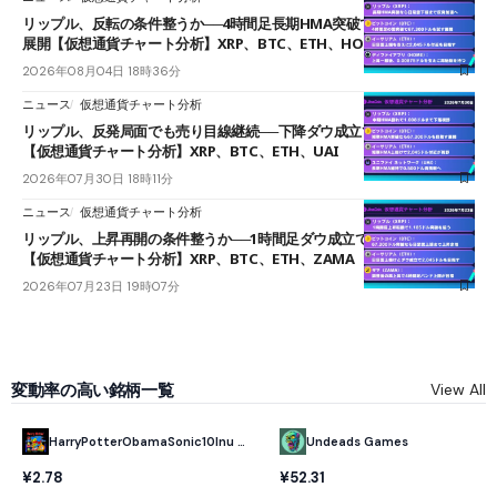
リップル、反転の条件整うか──4時間足長期HMA突破で雲下端を目指す
展開【仮想通貨チャート分析】XRP、BTC、ETH、HOME
2026年08月04日 18時36分
ニュース
仮想通貨チャート分析
リップル、反発局面でも売り目線継続──下降ダウ成立で下値追う展開
【仮想通貨チャート分析】XRP、BTC、ETH、UAI
2026年07月30日 18時11分
ニュース
仮想通貨チャート分析
リップル、上昇再開の条件整うか──1時間足ダウ成立で1.185ドルを狙う
【仮想通貨チャート分析】XRP、BTC、ETH、ZAMA
2026年07月23日 19時07分
変動率の高い銘柄一覧
View All
HarryPotterObamaSonic10Inu (ETH)
Undeads Games
¥2.78
¥52.31