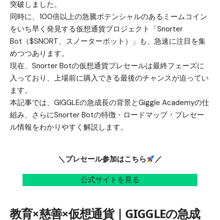
突破しました。
同時に、100倍以上の急騰ポテンシャルのあるミームコイン
をいち早く発見する仮想通貨プロジェクト「Snorter
Bot（$SNORT、スノーターボット）」も、急速に注目を集
めつつあります。
現在、Snorter Botの
仮想通貨プレセール
は最終フェーズに
入っており、上場前に購入できる最後のチャンスが迫ってい
ます。
本記事では、GIGGLEの急成長の背景とGiggle Academyの仕
組み、さらにSnorter Botの特徴・ロードマップ・プレセー
ル情報をわかりやすく解説します。
＼プレセール参加はこちら
／
公式サイトを見る
教育×慈善×仮想通貨｜GIGGLEの急成