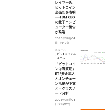
レイマー氏、
ビットコイン
全売却を表明
──IBM CEO
の量子コンピ
ューター警告
が発端
2026年08月04
日 11時49分
ニュース
ビットコインニ
ュース
「ビットコイ
ンは過渡期」
ETF資金流入
とオンチェー
ン活動が下支
え＝グラスノ
ード分析
2026年08月04
日 10時02分