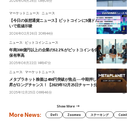
2026年04月28日 13時08分
マーケットニュース
ニュース
【今日の仮想通貨ニュース】ビットコインに5億ドル流入｜クジラ買
いで底値示唆
2026年02月26日 20時44分
ニュース
ビットコインニュース
年商300億円以上の企業の52.2％がビットコインを保有──大企業ほど
保有率高
2025年08月22日 14時47分
ニュース
マーケットニュース
メタプラネット株価は480円突破が焦点──中期押し目形成後の再上
昇がロングチャンス！【2025年12月25日チャート分析】
2025年12月25日 08時46分
Show More
More News:
DeFi
Zoomex
ステーキング
Coinbase