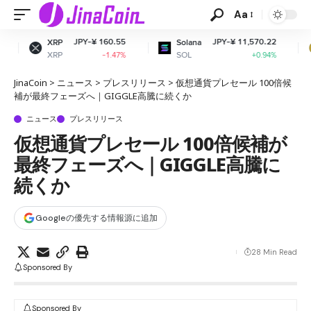
Aa
PY-¥ 160.55
JPY-¥ 11,570.22
JPY
Solana
Dogecoin
SOL
DOGE
-1.47%
+0.94%
JinaCoin
>
ニュース
>
プレスリリース
>
仮想通貨プレセール 100倍候
補が最終フェーズへ｜GIGGLE高騰に続くか
ニュース
プレスリリース
仮想通貨プレセール 100倍候補が
最終フェーズへ｜GIGGLE高騰に
続くか
Googleの優先する情報源に追加
28 Min Read
Sponsored By
Sponsored By