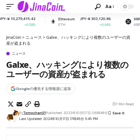
Aa
42
JPY-¥ 303,120.86
JPY-¥ 163.71
Ethereum
XRP
ETH
XRP
8%
+0.64%
-1.25%
JinaCoin
>
ニュース
>
Galxe、ハッキングにより複数のユーザーの資
産が盗まれる
ニュース
Galxe、ハッキングにより複数の
ユーザーの資産が盗まれる
Googleの優先する情報源に追加
7 Min Read
By
Tomochan01
Published: 2023年10月07日 06時48分
Last Updated: 2024年10月17日 17時45分 5:45 PM