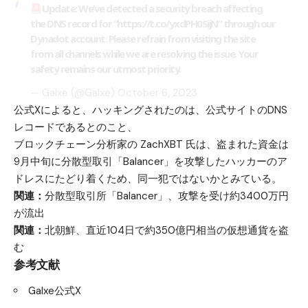
Update: We’ve detected a security breach affecting
the DNS record for “
https://t.co/yxdPH0SijN
” through our
Dynadot account. Please refrain from visiting the site
from all channels while we are resolving the issue. Your
safety remains our utmost priority.
— Galxe (@Galxe)
October 6, 2023
公式Xによると、ハッキングされたのは、公式サイトのDNS
レコードであるとのこと、
ブロックチェーン分析家の ZachXBT 氏は、盗まれた資金は
9月中旬に分散型取引「Balancer」を攻撃したハッカーのア
ドレスにたどり着くため、同一犯ではないかとみている。
関連：
分散型取引所「Balancer」、攻撃を受け約3400万円
が流出
関連：
北朝鮮、直近104日で約350億円相当の仮想通貨を盗
む
参考文献
Galxe公式X