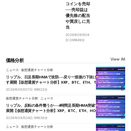
コインを売却
──売却益は
優先株の配当
や買戻しに充
当
2026年08月04
日 09時49分
View All
価格分析
ニュース
仮想通貨チャート分析
リップル、日足長期HMAで攻防──戻り一巡後の下抜けで0.95ドルを試
す展開【仮想通貨チャート分析】XRP、BTC、ETH、TAKE
2026年08月07日 18時22分
仮想通貨チャート分析
ニュース
リップル、反転の条件整うか──4時間足長期HMA突破で雲下端を目指す
展開【仮想通貨チャート分析】XRP、BTC、ETH、HOME
2026年08月04日 18時36分
ニュース
仮想通貨チャート分析