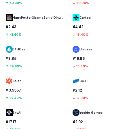
↑ 50.30%
↓ 20.90%
HarryPotterObamaSonic10Inu (ETH)
Cartesi
¥2.43
¥4.42
↑ 41.40%
↓ 16.40%
ETHGas
Unibase
¥3.85
¥19.86
↑ 39.80%
↓ 15.60%
Solar
COTI
¥0.5557
¥2.12
↑ 37.40%
↓ 12.00%
SkyAI
Yooldo Games
¥17.17
¥2.92