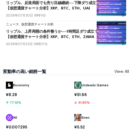
リップル、反発局面でも売り目線継続──下降ダウ成立で下値追う展開
【仮想通貨チャート分析】XRP、BTC、ETH、UAI
2026年07月30日 18時11分
ニュース
仮想通貨チャート分析
リップル、上昇再開の条件整うか──1時間足ダウ成立で1.185ドルを狙う
【仮想通貨チャート分析】XRP、BTC、ETH、ZAMA
2026年07月23日 19時07分
変動率の高い銘柄一覧
View All
Biconomy
Undeads Games
¥8.28
¥51.66
↑ 77.10%
↓ 31.80%
INI
Siren
¥0.007295
¥5.52