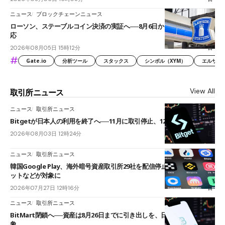
ニュース
ブロックチェーンニュース
ローソン、ステーブルコイン決済の実証へ──8月6日からJPYCやUSDC対
応
2026年08月05日 15時12分
#
Gate.io
分析ツール
スタックス
シンボル（XYM）
エルサル
View All
取引所ニュース
ニュース
取引所ニュース
Bitgetが日本人の利用を終了へ──11月に取引停止、12月末に強制決済
2026年08月03日 12時24分
ニュース
取引所ニュース
韓国Google Play、海外暗号資産取引所29社を配信停止──OKXやバイビ
ットなどが対象に
2026年07月27日 12時16分
ニュース
取引所ニュース
BitMart閉鎖へ──資産は8月26日までに引き出しを、日本人利用者も対
象