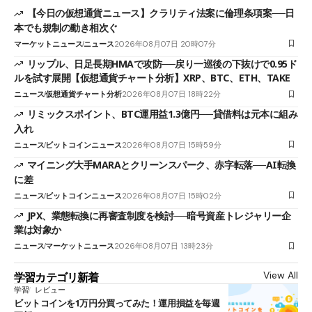
【今日の仮想通貨ニュース】クラリティ法案に倫理条項案──日
本でも規制の動き相次ぐ
マーケットニュース
ニュース
2026年08月07日 20時07分
リップル、日足長期HMAで攻防──戻り一巡後の下抜けで0.95ド
ルを試す展開【仮想通貨チャート分析】XRP、BTC、ETH、TAKE
ニュース
仮想通貨チャート分析
2026年08月07日 18時22分
リミックスポイント、BTC運用益1.3億円──貸借料は元本に組み
入れ
ニュース
ビットコインニュース
2026年08月07日 15時59分
マイニング大手MARAとクリーンスパーク、赤字転落──AI転換
に差
ニュース
ビットコインニュース
2026年08月07日 15時02分
JPX、業態転換に再審査制度を検討──暗号資産トレジャリー企
業は対象か
ニュース
マーケットニュース
2026年08月07日 13時23分
View All
学習カテゴリ新着
学習
レビュー
ビットコインを1万円分買ってみた！運用損益を毎週