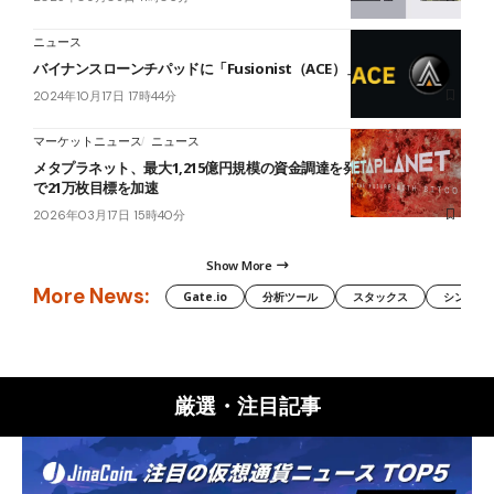
ニュース
バイナンスローンチパッドに「Fusionist（ACE）」登場
2024年10月17日 17時44分
マーケットニュース
ニュース
メタプラネット、最大1,215億円規模の資金調達を発表──BTC買増し
で21万枚目標を加速
2026年03月17日 15時40分
Show More
More News:
Gate.io
分析ツール
スタックス
シンボル（
厳選・注目記事