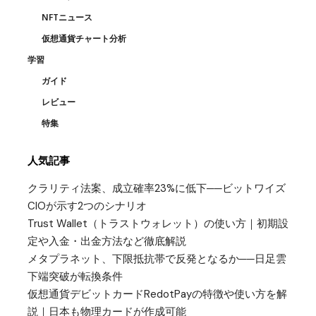
NFTニュース
仮想通貨チャート分析
学習
ガイド
レビュー
特集
人気記事
クラリティ法案、成立確率23%に低下──ビットワイズ
CIOが示す2つのシナリオ
Trust Wallet（トラストウォレット）の使い方｜初期設
定や入金・出金方法など徹底解説
メタプラネット、下限抵抗帯で反発となるか──日足雲
下端突破が転換条件
仮想通貨デビットカードRedotPayの特徴や使い方を解
説｜日本も物理カードが作成可能