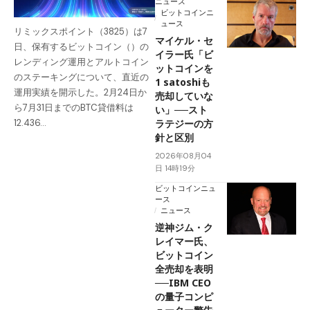
ニュース
ビットコインニ
ュース
リミックスポイント（3825）は7
マイケル・セ
日、保有するビットコイン（）の
イラー氏「ビ
レンディング運用とアルトコイン
ットコインを
のステーキングについて、直近の
1 satoshiも
運用実績を開示した。2月24日か
売却していな
ら7月31日までのBTC貸借料は
い」──スト
ラテジーの方
12.436…
針と区別
2026年08月04
日 14時19分
ビットコインニュ
ース
ニュース
逆神ジム・ク
レイマー氏、
ビットコイン
全売却を表明
──IBM CEO
の量子コンピ