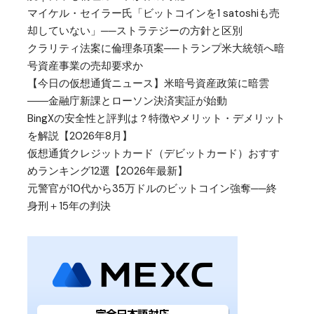
マイケル・セイラー氏「ビットコインを1 satoshiも売
却していない」──ストラテジーの方針と区別
クラリティ法案に倫理条項案──トランプ米大統領へ暗
号資産事業の売却要求か
【今日の仮想通貨ニュース】米暗号資産政策に暗雲
――金融庁新課とローソン決済実証が始動
BingXの安全性と評判は？特徴やメリット・デメリット
を解説【2026年8月】
仮想通貨クレジットカード（デビットカード）おすす
めランキング12選【2026年最新】
元警官が10代から35万ドルのビットコイン強奪──終
身刑＋15年の判決