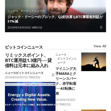
ニュース
マーケットニュース
ジャック・ドーシーのブロック、Q2好決算もBTC事業粗利益が
31%減
2026年08月06日 14時01分
View All
ビットコインニュース
リミックスポイント、
ニュース
ビットコインニ
BTC運用益1.3億円──貸
ュース
借料は元本に組み入れ
マイニング大
ニュース
ビットコインニュース
手MARAとク
2026年08月07日 15時59分
リーンスパー
ク、赤字転落
──AI転換に
差
2026年08月07
日 15時02分