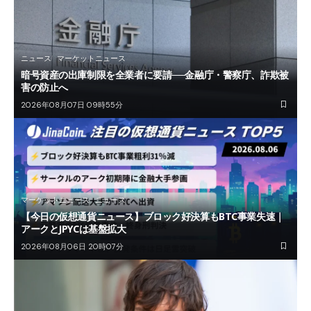
ニュース
マーケットニュース
暗号資産の出庫制限を全業者に要請──金融庁・警察庁、詐欺被
害の防止へ
2026年08月07日 09時55分
マーケットニュース
ニュース
【今日の仮想通貨ニュース】ブロック好決算もBTC事業失速｜
アークとJPYCは基盤拡大
2026年08月06日 20時07分