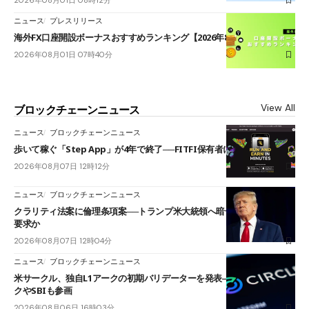
2026年08月01日 08時12分
ニュース
プレスリリース
海外FX口座開設ボーナスおすすめランキング【2026年8月最新】
2026年08月01日 07時40分
View All
ブロックチェーンニュース
ニュース
ブロックチェーンニュース
歩いて稼ぐ「Step App」が4年で終了──FITFI保有者に対応呼びかけ
2026年08月07日 12時12分
ニュース
ブロックチェーンニュース
クラリティ法案に倫理条項案──トランプ米大統領へ暗号資産事業の売却
要求か
2026年08月07日 12時04分
ニュース
ブロックチェーンニュース
米サークル、独自L1アークの初期バリデーターを発表――ブラックロッ
クやSBIも参画
2026年08月06日 16時03分