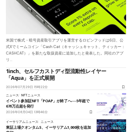
米国で株式・暗号資産取引アプリを運営するロビンフッドは6日、公
式Xでミームコイン「Cash Cat（キャッシュキャット、ティッカー：
CASHCAT）」を新たな取扱資産に追加したと発表した。同社のアプ
リ…
1inch、セルフカストディ型流動性レイヤー
「Aqua」を正式展開
2026年07月29日 15時22分
ニュース
NFTニュース
イベント参加証NFT「POAP」が終了へ──5年超で
670万点超を発行
2026年08月04日 13時46分
イーサリアムニュース
ニュース
東証上場クオンタムS、イーサリアム1,000枚を追加