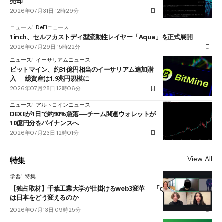
売却
2026年07月31日 12時29分
ニュース
DeFiニュース
1inch、セルフカストディ型流動性レイヤー「Aqua」を正式展開
2026年07月29日 15時22分
ニュース
イーサリアムニュース
ビットマイン、約31億円相当のイーサリアム追加購
入──総資産は1.9兆円規模に
2026年07月28日 12時06分
ニュース
アルトコインニュース
DEXEが1日で約90%急落──チーム関連ウォレットが
10億円分をバイナンスへ
2026年07月23日 12時01分
View All
特集
学習
特集
【独占取材】千葉工業大学が仕掛けるweb3変革──「cJPY」とAIの融合
は日本をどう変えるのか
2026年07月13日 09時25分