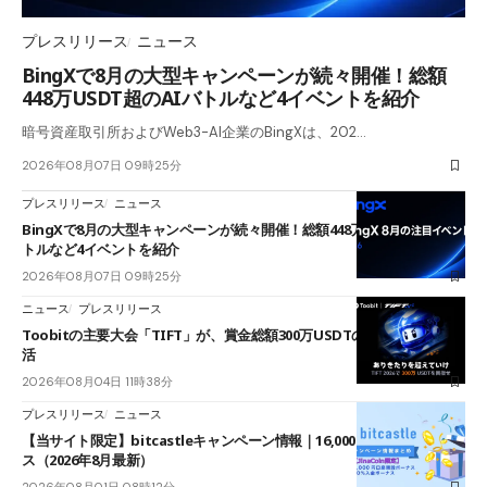
プレスリリース
ニュース
BingXで8月の大型キャンペーンが続々開催！総額
448万USDT超のAIバトルなど4イベントを紹介
暗号資産取引所およびWeb3-AI企業のBingXは、202…
2026年08月07日 09時25分
プレスリリース
ニュース
BingXで8月の大型キャンペーンが続々開催！総額448万USDT超のAIバ
トルなど4イベントを紹介
2026年08月07日 09時25分
ニュース
プレスリリース
Toobitの主要大会「TIFT」が、賞金総額300万USDTのレースとして復
活
2026年08月04日 11時38分
プレスリリース
ニュース
【当サイト限定】bitcastleキャンペーン情報｜16,000円口座開設ボーナ
ス（2026年8月最新）