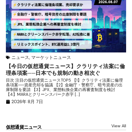
ニュース
,
マーケットニュース
【今日の仮想通貨ニュース】クラリティ法案に倫
リ
理条項案──日本でも規制の動き相次ぐ
下
分
目次 注目の仮想通貨ニュースTOP5 【1】クラリティ法案に倫理
条項案──資産売却を協議 【2】金融庁・警察庁、暗号資産の出
目
庫制限を要請 【3】JPX、業態転換企業の再審査制度を検討
ト
【4】MARAとクリーンスパーク赤字 […]
（
（X
2026年 8月 7日
View All
仮想通貨ニュース