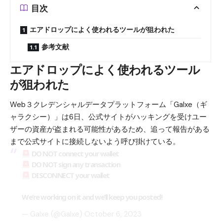
目次
エアドロップによく使われるツールが狙われた
参考文献
エアドロップによく使われるツール
が狙われた
Web３クレデンシャルデータプラットフォーム「Galxe（ギ
ャラクシー）」は6日、公式サイトがハッキングを受けユー
ザーの資産が盗まれる可能性があるため、追って報告がある
まで公式サイトに接続しないよう呼び掛けている。
DO NOT connect your wallet
DO NOT sign any transaction
DISCONNECT your wallet
We’re working on it and we’ll keep you posted!
— Galxe (@Galxe)
October 6, 2023