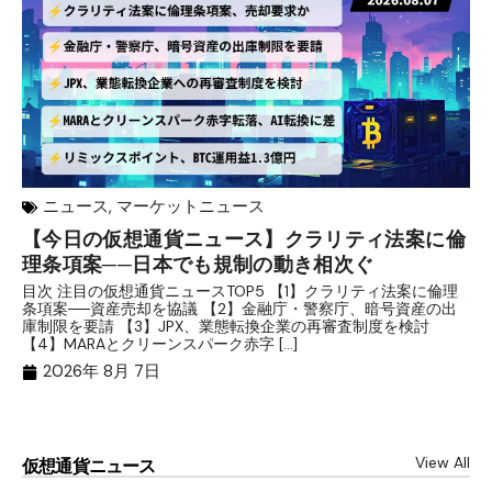
ニュース
,
マーケットニュース
【今日の仮想通貨ニュース】クラリティ法案に倫
リ
理条項案──日本でも規制の動き相次ぐ
下
分
目次 注目の仮想通貨ニュースTOP5 【1】クラリティ法案に倫理
条項案──資産売却を協議 【2】金融庁・警察庁、暗号資産の出
目
庫制限を要請 【3】JPX、業態転換企業の再審査制度を検討
ト
【4】MARAとクリーンスパーク赤字 […]
（
（X
2026年 8月 7日
View All
仮想通貨ニュース