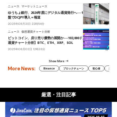
ニュース
マーケットニュース
ゆうちょ銀行、2026年度にデジタル通貨発行へ──190兆円の預金基
盤でDCJPY導入＝報道
2025年08月31日 22時54分
ニュース
仮想通貨チャート分析
ビットコイン、戻り売り優勢の展開か──103,000ドル割れ警戒【仮想
通貨チャート分析】BTC、ETH、XRP、SOL
2025年06月02日 12時33分
Show More
More News:
Binance
ブロックチェーン
初心者
米国証
厳選・注目記事