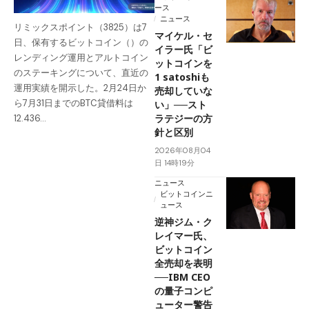
ース
ニュース
リミックスポイント（3825）は7
マイケル・セ
日、保有するビットコイン（）の
イラー氏「ビ
レンディング運用とアルトコイン
ットコインを
のステーキングについて、直近の
1 satoshiも
運用実績を開示した。2月24日か
売却していな
ら7月31日までのBTC貸借料は
い」──スト
ラテジーの方
12.436…
針と区別
2026年08月04
日 14時19分
ニュース
ビットコインニ
ュース
逆神ジム・ク
レイマー氏、
ビットコイン
全売却を表明
──IBM CEO
の量子コンピ
ューター警告