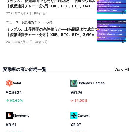
リップル、反発局面でも売り目線継続──下降ダウ成立で下値追う展開
【仮想通貨チャート分析】XRP、BTC、ETH、UAI
2026年07月30日 18時11分
ニュース
仮想通貨チャート分析
リップル、上昇再開の条件整うか──1時間足ダウ成立で1.185ドルを狙う
【仮想通貨チャート分析】XRP、BTC、ETH、ZAMA
2026年07月23日 19時07分
変動率の高い銘柄一覧
View All
Solar
Undeads Games
¥0.5524
¥51.76
↑ 65.60%
↓ 34.00%
Biconomy
Cartesi
¥8.51
¥3.97