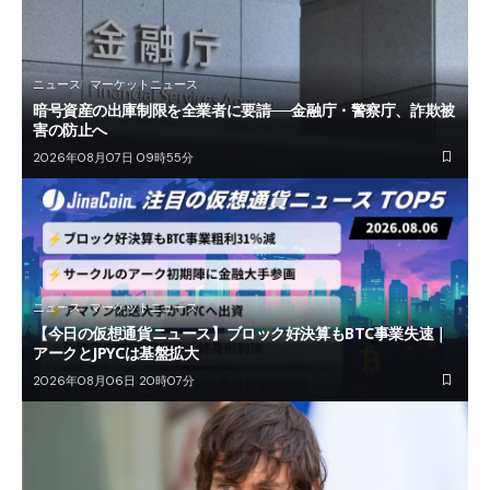
ニュース
マーケットニュース
暗号資産の出庫制限を全業者に要請──金融庁・警察庁、詐欺被
害の防止へ
2026年08月07日 09時55分
ニュース
マーケットニュース
【今日の仮想通貨ニュース】ブロック好決算もBTC事業失速｜
アークとJPYCは基盤拡大
2026年08月06日 20時07分