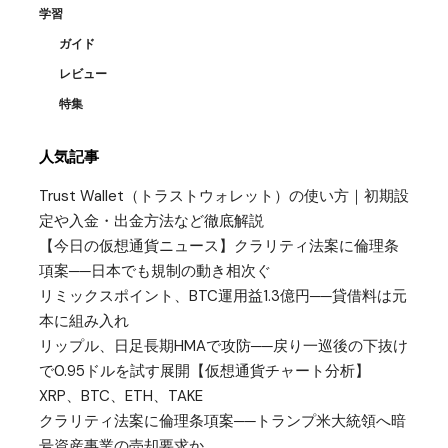
学習
ガイド
レビュー
特集
人気記事
Trust Wallet（トラストウォレット）の使い方｜初期設
定や入金・出金方法など徹底解説
【今日の仮想通貨ニュース】クラリティ法案に倫理条
項案──日本でも規制の動き相次ぐ
リミックスポイント、BTC運用益1.3億円──貸借料は元
本に組み入れ
リップル、日足長期HMAで攻防──戻り一巡後の下抜け
で0.95ドルを試す展開【仮想通貨チャート分析】
XRP、BTC、ETH、TAKE
クラリティ法案に倫理条項案──トランプ米大統領へ暗
号資産事業の売却要求か