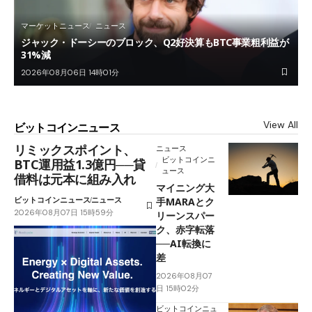
マーケットニュース
ニュース
ジャック・ドーシーのブロック、Q2好決算もBTC事業粗利益が
31%減
2026年08月06日 14時01分
View All
ビットコインニュース
リミックスポイント、
ニュース
ビットコインニ
BTC運用益1.3億円──貸
ュース
借料は元本に組み入れ
マイニング大
ビットコインニュース
ニュース
手MARAとク
2026年08月07日 15時59分
リーンスパー
ク、赤字転落
──AI転換に
差
2026年08月07
日 15時02分
ビットコインニュ