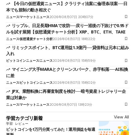
【今日の仮想通貨ニュース】クラリティ法案に倫理条項案──日
本でも規制の動き相次ぐ
ニュース
マーケットニュース
2026年08月07日 20時07分
リップル、日足長期HMAで攻防──戻り一巡後の下抜けで0.95ド
ルを試す展開【仮想通貨チャート分析】XRP、BTC、ETH、TAKE
ニュース
仮想通貨チャート分析
2026年08月07日 18時22分
リミックスポイント、BTC運用益1.3億円──貸借料は元本に組み
入れ
ビットコインニュース
ニュース
2026年08月07日 15時59分
マイニング大手MARAとクリーンスパーク、赤字転落──AI転換
に差
ニュース
ビットコインニュース
2026年08月07日 15時02分
JPX、業態転換に再審査制度を検討──暗号資産トレジャリー企
業は対象か
ニュース
マーケットニュース
2026年08月07日 13時23分
View All
学習カテゴリ新着
学習
レビュー
ビットコインを1万円分買ってみた！運用損益を毎週
更新