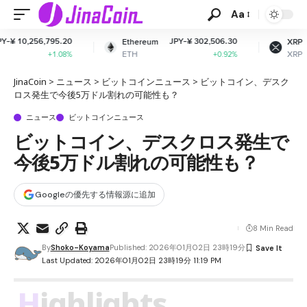
Aa
JPY-¥ 302,506.30
JPY-¥ 163.61
Ethereum
XRP
ETH
XRP
+0.92%
+0.9%
JinaCoin
>
ニュース
>
ビットコインニュース
>
ビットコイン、デスク
ロス発生で今後5万ドル割れの可能性も？
ニュース
ビットコインニュース
ビットコイン、デスクロス発生で
今後5万ドル割れの可能性も？
Googleの優先する情報源に追加
8 Min Read
By
Shoko-Koyama
Published: 2026年01月02日 23時19分
Last Updated: 2026年01月02日 23時19分 11:19 PM
Highlights