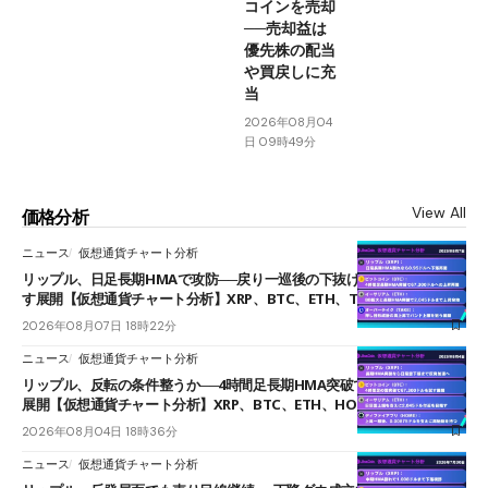
コインを売却
──売却益は
優先株の配当
や買戻しに充
当
2026年08月04
日 09時49分
View All
価格分析
ニュース
仮想通貨チャート分析
リップル、日足長期HMAで攻防──戻り一巡後の下抜けで0.95ドルを試
す展開【仮想通貨チャート分析】XRP、BTC、ETH、TAKE
2026年08月07日 18時22分
ニュース
仮想通貨チャート分析
リップル、反転の条件整うか──4時間足長期HMA突破で雲下端を目指す
展開【仮想通貨チャート分析】XRP、BTC、ETH、HOME
2026年08月04日 18時36分
ニュース
仮想通貨チャート分析