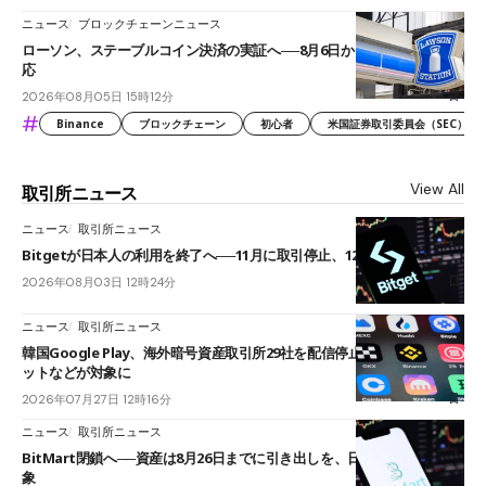
ニュース
ブロックチェーンニュース
ローソン、ステーブルコイン決済の実証へ──8月6日からJPYCやUSDC対
応
2026年08月05日 15時12分
#
Binance
ブロックチェーン
初心者
米国証券取引委員会（SEC）
View All
取引所ニュース
ニュース
取引所ニュース
Bitgetが日本人の利用を終了へ──11月に取引停止、12月末に強制決済
2026年08月03日 12時24分
ニュース
取引所ニュース
韓国Google Play、海外暗号資産取引所29社を配信停止──OKXやバイビ
ットなどが対象に
2026年07月27日 12時16分
ニュース
取引所ニュース
BitMart閉鎖へ──資産は8月26日までに引き出しを、日本人利用者も対
象