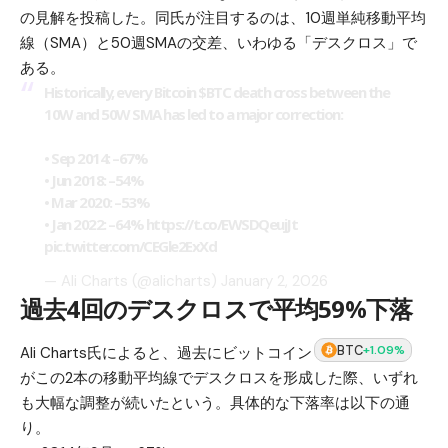
の見解を投稿した。同氏が注目するのは、10週単純移動平均
線（SMA）と50週SMAの交差、いわゆる「デスクロス」で
ある。
Historically, every Bitcoin
$BTC
death cross between the
10W and 50W SMA has led to a major correction:
• Sep 2014: –67%
• Jun 2018: –54%
• Mar 2020: –53%
• Jan 2022: –64%
https://t.co/EWSDQeujJt
pic.twitter.com/CEGle2ExXd
— Ali Charts (@alicharts)
January 2, 2026
過去4回のデスクロスで平均59%下落
BTC
+1.09%
Ali Charts氏によると、過去にビットコイン
がこの2本の移動平均線でデスクロスを形成した際、いずれ
も大幅な調整が続いたという。具体的な下落率は以下の通
り。