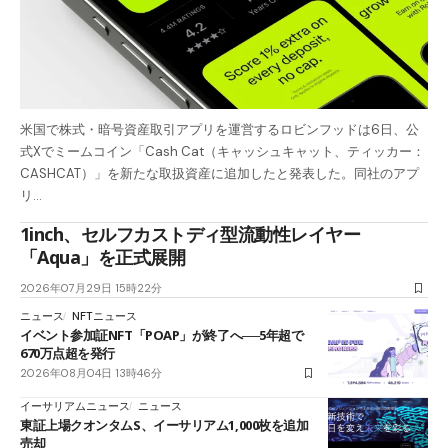
米国で株式・暗号資産取引アプリを運営するロビンフッドは6日、公
式Xでミームコイン「Cash Cat（キャッシュキャット、ティッカー：
CASHCAT）」を新たな取扱資産に追加したと発表した。同社のアプ
リ…
1inch、セルフカストディ型流動性レイヤー
「Aqua」を正式展開
2026年07月29日 15時22分
ニュース
NFTニュース
イベント参加証NFT「POAP」が終了へ──5年超で
670万点超を発行
2026年08月04日 13時46分
イーサリアムニュース
ニュース
東証上場クオンタムS、イーサリアム1,000枚を追加
売却