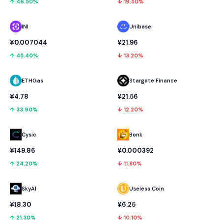
↑ 46.50%
↓ 19.50%
INI
Unibase
¥0.007044
¥21.96
↑ 45.40%
↓ 13.20%
ETHGas
Stargate Finance
¥4.78
¥21.56
↑ 33.90%
↓ 12.20%
Cysic
Bonk
¥149.86
¥0.000392
↑ 24.20%
↓ 11.80%
SkyAI
Useless Coin
¥18.30
¥6.25
↑ 21.30%
↓ 10.10%