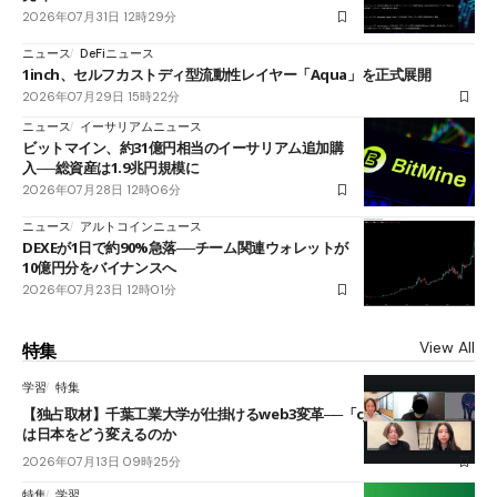
2026年07月31日 12時29分
ニュース
DeFiニュース
1inch、セルフカストディ型流動性レイヤー「Aqua」を正式展開
2026年07月29日 15時22分
ニュース
イーサリアムニュース
ビットマイン、約31億円相当のイーサリアム追加購
入──総資産は1.9兆円規模に
2026年07月28日 12時06分
ニュース
アルトコインニュース
DEXEが1日で約90%急落──チーム関連ウォレットが
10億円分をバイナンスへ
2026年07月23日 12時01分
View All
特集
学習
特集
【独占取材】千葉工業大学が仕掛けるweb3変革──「cJPY」とAIの融合
は日本をどう変えるのか
2026年07月13日 09時25分
特集
学習