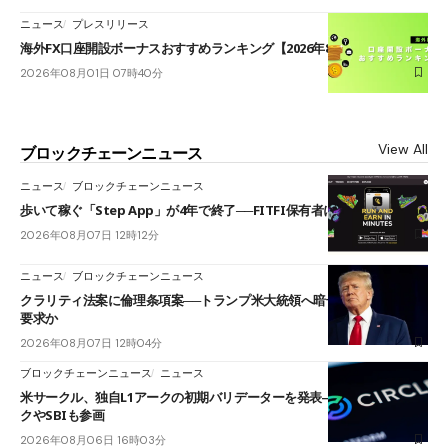
ニュース
プレスリリース
海外FX口座開設ボーナスおすすめランキング【2026年8月最新】
2026年08月01日 07時40分
View All
ブロックチェーンニュース
ニュース
ブロックチェーンニュース
歩いて稼ぐ「Step App」が4年で終了──FITFI保有者に対応呼びかけ
2026年08月07日 12時12分
ニュース
ブロックチェーンニュース
クラリティ法案に倫理条項案──トランプ米大統領へ暗号資産事業の売却
要求か
2026年08月07日 12時04分
ブロックチェーンニュース
ニュース
米サークル、独自L1アークの初期バリデーターを発表――ブラックロッ
クやSBIも参画
2026年08月06日 16時03分