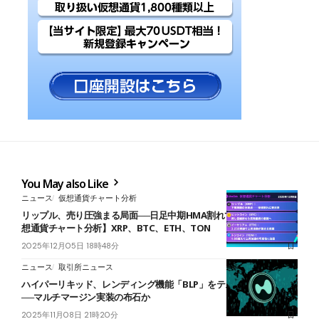
You May also Like
ニュース
仮想通貨チャート分析
リップル、売り圧強まる局面──日足中期HMA割れで弱気加速か【仮
想通貨チャート分析】XRP、BTC、ETH、TON
2025年12月05日 18時48分
ニュース
取引所ニュース
ハイパーリキッド、レンディング機能「BLP」をテストネットで展開
──マルチマージン実装の布石か
2025年11月08日 21時20分