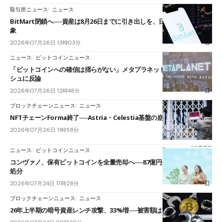
取引所ニュース
ニュース
BitMart閉鎖へ──資産は8月26日までに引き出しを、日本人利用者も対
象
2026年07月26日 13時03分
ニュース
ビットコインニュース
「ビットコインへの確信は揺らがない」メタプラネットCEO、売却ラッ
シュに反論
2026年07月26日 12時48分
ブロックチェーンニュース
ニュース
NFTチェーンForma終了──Astria・Celestia基盤の崩壊が波及
2026年07月26日 11時58分
ニュース
ビットコインニュース
コンヴァノ、保有ビットコインを全量売却へ──87億円分を3か月以内に
処分
2026年07月24日 17時28分
ブロックチェーンニュース
ニュース
26年上半期の暗号資産レンチ攻撃、33%増──被害額は前年の11.8倍に