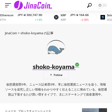
JPY-¥ 300,747.90
JPY-¥ 164.66
thereum
XRP
Solan
TH
XRP
SOL
+1.8%
-2.08%
JinaCoin
>
shoko-koyama の記事
shoko-koyama
仮想通貨歴5年。ニュース記者歴3年。常に仮想通貨ニュースを追う。情報
ソースを追究し正しい情報をわかりやすく伝えることに努めている。仮想通
貨は下落するたび買い増すタイプで、主にステーキングで資産運用中。
ニュース
ブロックチェーンニュース