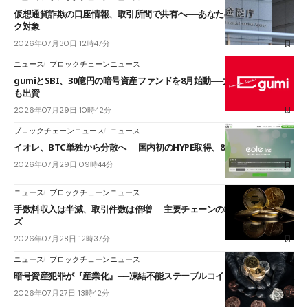
仮想通貨詐欺の口座情報、取引所間で共有へ──あなたの送金先もチェッ
ク対象
2026年07月30日 12時47分
ニュース
ブロックチェーンニュース
gumiとSBI、30億円の暗号資産ファンドを8月始動──大和証券グループ
も出資
2026年07月29日 10時42分
ブロックチェーンニュース
ニュース
イオレ、BTC単独から分散へ──国内初のHYPE取得、8月末までに1億円
2026年07月29日 09時44分
ニュース
ブロックチェーンニュース
手数料収入は半減、取引件数は倍増──主要チェーンの乖離＝ビットワイ
ズ
2026年07月28日 12時37分
ニュース
ブロックチェーンニュース
暗号資産犯罪が『産業化』──凍結不能ステーブルコインやAI悪用が拡大
2026年07月27日 13時42分