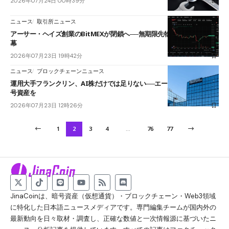
2026年07月24日 00時39分
ニュース
取引所ニュース
アーサー・ヘイズ創業のBitMEXが閉鎖へ──無期限先物を生んだ11年に
幕
2026年07月23日 19時42分
ニュース
ブロックチェーンニュース
運用大手フランクリン、AI株だけでは足りない──エージェント経済に暗
号資産を
2026年07月23日 12時26分
1
2
3
4
…
76
77
JinaCoinは、暗号資産（仮想通貨）・ブロックチェーン・Web3領域
に特化した日本語ニュースメディアです。専門編集チームが国内外の
最新動向を日々取材・調査し、正確な数値と一次情報源に基づいたニ