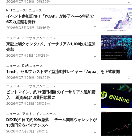
2026年07月29日 15時22分
NFTニュース
ニュース
イベント参加証NFT「POAP」が終了へ──5年超で
670万点超を発行
2026年08月04日 13時46分
ニュース
イーサリアムニュース
東証上場クオンタムS、イーサリアム1,000枚を追加
売却
2026年07月31日 12時29分
ニュース
DeFiニュース
1inch、セルフカストディ型流動性レイヤー「Aqua」を正式展開
2026年07月29日 15時22分
ニュース
イーサリアムニュース
ビットマイン、約31億円相当のイーサリアム追加購
入──総資産は1.9兆円規模に
2026年07月28日 12時06分
ニュース
アルトコインニュース
DEXEが1日で約90%急落──チーム関連ウォレットが
10億円分をバイナンスへ
2026年07月23日 12時01分