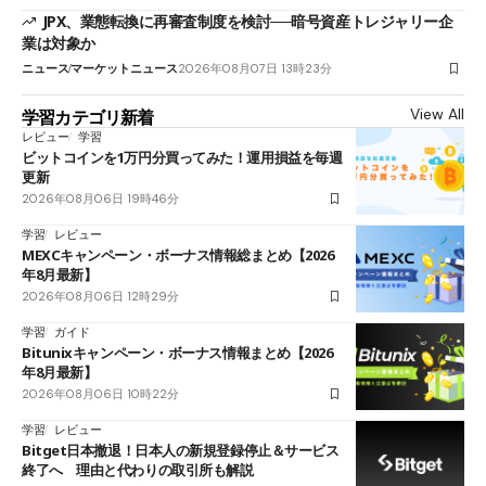
JPX、業態転換に再審査制度を検討──暗号資産トレジャリー企
業は対象か
ニュース
マーケットニュース
2026年08月07日 13時23分
View All
学習カテゴリ新着
レビュー
学習
ビットコインを1万円分買ってみた！運用損益を毎週
更新
2026年08月06日 19時46分
学習
レビュー
MEXCキャンペーン・ボーナス情報総まとめ【2026
年8月最新】
2026年08月06日 12時29分
学習
ガイド
Bitunixキャンペーン・ボーナス情報まとめ【2026
年8月最新】
2026年08月06日 10時22分
学習
レビュー
Bitget日本撤退！日本人の新規登録停止＆サービス
終了へ 理由と代わりの取引所も解説