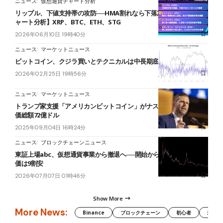
ニュース
仮想通貨チャート分析
リップル、下値支持帯の攻防──HMA割れなら下落加速【仮想通貨チ
ャート分析】XRP、BTC、ETH、STG
2026年06月10日 19時40分
ニュース
マーケットニュース
ビットコイン、クジラ買いとテクニカルは中長期底値示唆
2026年02月25日 19時56分
ニュース
マーケットニュース
トランプ家支援「アメリカンビットコイン」がナスダック上場──時
価総額72億ドル
2025年09月04日 16時24分
ニュース
ブロックチェーンニュース
東証上場abc、仮想通貨事業から撤退へ──開始から約1年7カ月、株
価は9割安
2026年07月07日 01時46分
Show More
More News:
Binance
ブロックチェーン
初心者
米国証