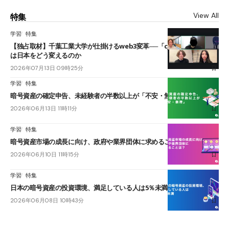
View All
特集
学習
特集
【独占取材】千葉工業大学が仕掛けるweb3変革──「cJPY」とAIの融合
は日本をどう変えるのか
2026年07月13日 09時25分
学習
特集
暗号資産の確定申告、未経験者の半数以上が「不安・無理」
2026年06月13日 11時11分
学習
特集
暗号資産市場の成長に向け、政府や業界団体に求めることは？
2026年06月10日 11時15分
学習
特集
日本の暗号資産の投資環境、満足している人は5％未満
2026年06月08日 10時43分