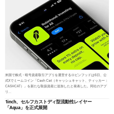
米国で株式・暗号資産取引アプリを運営するロビンフッドは6日、公
式Xでミームコイン「Cash Cat（キャッシュキャット、ティッカー：
CASHCAT）」を新たな取扱資産に追加したと発表した。同社のアプ
リ…
1inch、セルフカストディ型流動性レイヤー
「Aqua」を正式展開