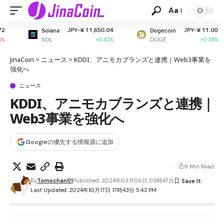
Aa
JPY-¥ 11,650.04
JPY-¥ 11.00
na
Dogecoin
Cardano
DOGE
ADA
+0.43%
+0.78%
JinaCoin
>
ニュース
>
KDDI、アニモカブランズと連携｜Web3事業を
強化へ
ニュース
KDDI、アニモカブランズと連携｜
Web3事業を強化へ
Googleの優先する情報源に追加
9 Min Read
By
Tomochan01
Published: 2024年03月06日 09時47分
Last Updated: 2024年10月17日 17時43分 5:43 PM