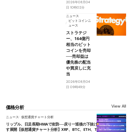
2026年08月04
日 10時02分
ニュース
ビットコインニ
ュース
ストラテジ
ー、164億円
相当のビット
コインを売却
──売却益は
優先株の配当
や買戻しに充
当
2026年08月04
日 09時49分
View All
価格分析
ニュース
仮想通貨チャート分析
リップル、日足長期HMAで攻防──戻り一巡後の下抜けで0.95ドルを試
す展開【仮想通貨チャート分析】XRP、BTC、ETH、TAKE