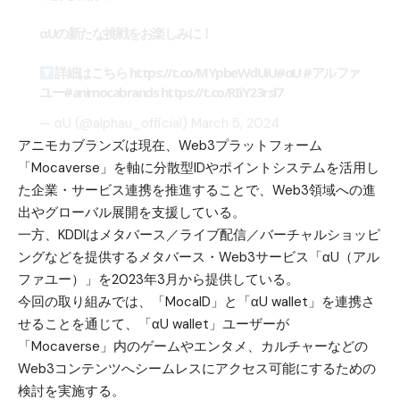
αUの新たな挑戦をお楽しみに！
詳細はこちら
https://t.co/MYpbeWdUiU
#αU
#アルファ
ユー
#animocabrands
https://t.co/RIiY23rsl7
— αU (@alphau_official)
March 5, 2024
アニモカブランズは現在、Web3プラットフォーム
「Mocaverse」を軸に分散型IDやポイントシステムを活用し
た企業・サービス連携を推進することで、Web3領域への進
出やグローバル展開を支援している。
一方、KDDIはメタバース／ライブ配信／バーチャルショッピ
ングなどを提供するメタバース・Web3サービス「αU（アル
ファユー）」を2023年3月から提供している。
今回の取り組みでは、「MocaID」と「αU wallet」を連携さ
せることを通じて、「αU wallet」ユーザーが
「Mocaverse」内のゲームやエンタメ、カルチャーなどの
Web3コンテンツへシームレスにアクセス可能にするための
検討を実施する。