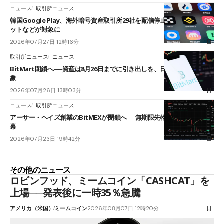
ニュース
取引所ニュース
韓国Google Play、海外暗号資産取引所29社を配信停止──OKXやバイビ
ットなどが対象に
2026年07月27日 12時16分
取引所ニュース
ニュース
BitMart閉鎖へ──資産は8月26日までに引き出しを、日本人利用者も対
象
2026年07月26日 13時03分
ニュース
取引所ニュース
アーサー・ヘイズ創業のBitMEXが閉鎖へ──無期限先物を生んだ11年に
幕
2026年07月23日 19時42分
その他のニュース
ロビンフッド、ミームコイン「CASHCAT」を
上場──発表後に一時35％急騰
アメリカ（米国）
ミームコイン
2026年08月07日 12時20分