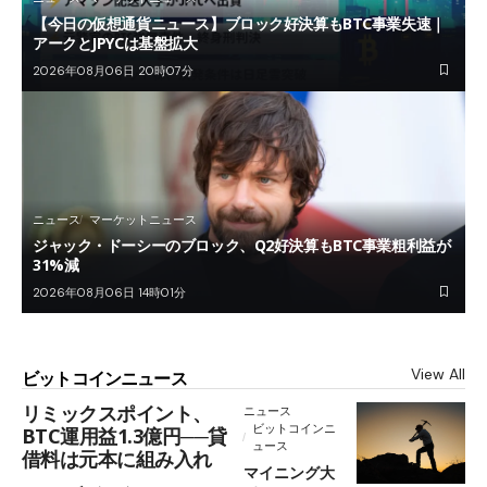
【今日の仮想通貨ニュース】ブロック好決算もBTC事業失速｜
アークとJPYCは基盤拡大
2026年08月06日 20時07分
ニュース
マーケットニュース
ジャック・ドーシーのブロック、Q2好決算もBTC事業粗利益が
31%減
2026年08月06日 14時01分
View All
ビットコインニュース
リミックスポイント、
ニュース
ビットコインニ
BTC運用益1.3億円──貸
ュース
借料は元本に組み入れ
マイニング大