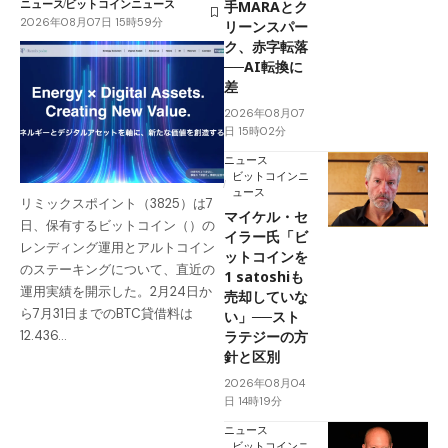
ニュース
ビットコインニュース
手MARAとク
2026年08月07日 15時59分
リーンスパー
ク、赤字転落
──AI転換に
差
2026年08月07
日 15時02分
ニュース
ビットコインニ
ュース
リミックスポイント（3825）は7
マイケル・セ
日、保有するビットコイン（）の
イラー氏「ビ
レンディング運用とアルトコイン
ットコインを
のステーキングについて、直近の
1 satoshiも
運用実績を開示した。2月24日か
売却していな
ら7月31日までのBTC貸借料は
い」──スト
ラテジーの方
12.436…
針と区別
2026年08月04
日 14時19分
ニュース
ビットコインニ