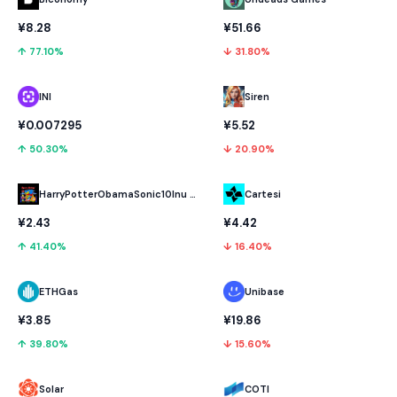
¥8.28
¥51.66
↑ 77.10%
↓ 31.80%
INI
Siren
¥0.007295
¥5.52
↑ 50.30%
↓ 20.90%
HarryPotterObamaSonic10Inu (ETH)
Cartesi
¥2.43
¥4.42
↑ 41.40%
↓ 16.40%
ETHGas
Unibase
¥3.85
¥19.86
↑ 39.80%
↓ 15.60%
Solar
COTI