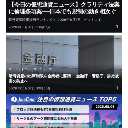
【今日の仮想通貨ニュース】クラリティ法案
に倫理条項案──日本でも規制の動き相次ぐ
暗号資産時価総額ランキング＞ 2026年8月7日、ビットコイ…
2026年08月07日 20時07分
マーケットニュース
ニュース
暗号資産の出庫制限を全業者に要請──金融庁・警察庁、詐欺被
害の防止へ
2026年08月07日 09時55分
ニュース
マーケットニュース