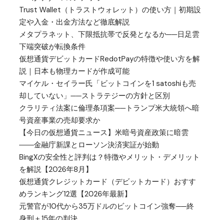
Trust Wallet（トラストウォレット）の使い方｜初期設
定や入金・出金方法など徹底解説
メタプラネット、下限抵抗帯で反発となるか──日足雲
下端突破が転換条件
仮想通貨デビットカードRedotPayの特徴や使い方を解
説｜日本も物理カードが作成可能
マイケル・セイラー氏「ビットコインを1 satoshiも売
却していない」──ストラテジーの方針と区別
クラリティ法案に倫理条項案──トランプ米大統領へ暗
号資産事業の売却要求か
【今日の仮想通貨ニュース】米暗号資産政策に暗雲
――金融庁新課とローソン決済実証が始動
BingXの安全性と評判は？特徴やメリット・デメリット
を解説【2026年8月】
仮想通貨クレジットカード（デビットカード）おすす
めランキング12選【2026年最新】
元警官が10代から35万ドルのビットコイン強奪──終
身刑＋15年の判決