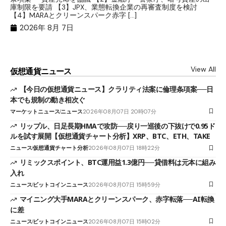
目
庫制限を要請 【3】JPX、業態転換企業の再審査制度を検討
ト
【4】MARAとクリーンスパーク赤字 […]
（
（X
2026年 8月 7日
View All
仮想通貨ニュース
【今日の仮想通貨ニュース】クラリティ法案に倫理条項案──日
本でも規制の動き相次ぐ
マーケットニュース
ニュース
2026年08月07日 20時07分
リップル、日足長期HMAで攻防──戻り一巡後の下抜けで0.95ド
ルを試す展開【仮想通貨チャート分析】XRP、BTC、ETH、TAKE
ニュース
仮想通貨チャート分析
2026年08月07日 18時22分
リミックスポイント、BTC運用益1.3億円──貸借料は元本に組み
入れ
ニュース
ビットコインニュース
2026年08月07日 15時59分
マイニング大手MARAとクリーンスパーク、赤字転落──AI転換
に差
ニュース
ビットコインニュース
2026年08月07日 15時02分