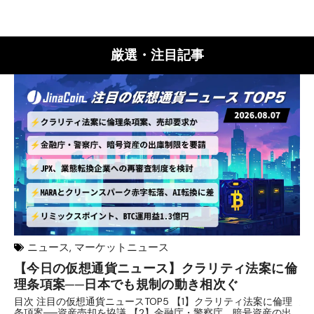
厳選・注目記事
ニュース
,
マーケットニュース
【今日の仮想通貨ニュース】クラリティ法案に倫
リ
理条項案──日本でも規制の動き相次ぐ
下
分
目次 注目の仮想通貨ニュースTOP5 【1】クラリティ法案に倫理
条項案──資産売却を協議 【2】金融庁・警察庁、暗号資産の出