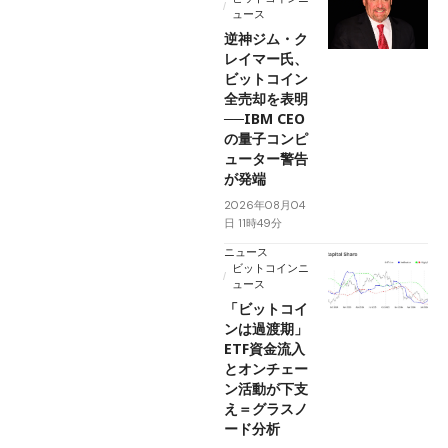
ュース
逆神ジム・ク
レイマー氏、
ビットコイン
全売却を表明
──IBM CEO
の量子コンピ
ューター警告
が発端
2026年08月04
日 11時49分
ニュース
ビットコインニ
ュース
「ビットコイ
ンは過渡期」
ETF資金流入
とオンチェー
ン活動が下支
え＝グラスノ
ード分析