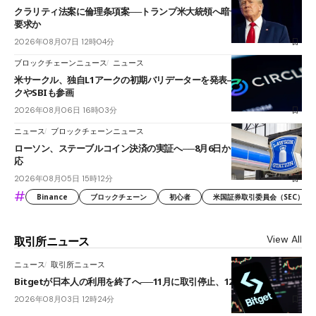
クラリティ法案に倫理条項案──トランプ米大統領へ暗号資産事業の売却
要求か
2026年08月07日 12時04分
ブロックチェーンニュース
ニュース
米サークル、独自L1アークの初期バリデーターを発表――ブラックロッ
クやSBIも参画
2026年08月06日 16時03分
ニュース
ブロックチェーンニュース
ローソン、ステーブルコイン決済の実証へ──8月6日からJPYCやUSDC対
応
2026年08月05日 15時12分
#
Binance
ブロックチェーン
初心者
米国証券取引委員会（SEC）
View All
取引所ニュース
ニュース
取引所ニュース
Bitgetが日本人の利用を終了へ──11月に取引停止、12月末に強制決済
2026年08月03日 12時24分