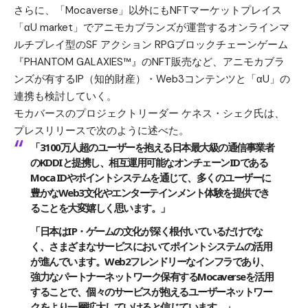
さらに、「Mocaverse」以外にもNFTマーケットプレイス
「αU market」でアニモカブランズが運営するオンラインマ
ルチプレイ型のSF アクション RPGブロックチェーンゲーム
『PHANTOM GALAXIES™』のNFT販売など、アニモカブラ
ンズが有するIP（知的財産）・Web3コンテンツと「αU」の
連携も検討していく。
モカバースのプロジェクトリーダー ケネス・シェク氏は、
プレスリリースで次のように述べた。
「3100万人超のユーザーを抱える日本最大級の通信事業者
のKDDIと提携し、相互運用可能なオンチェーンIDである
Moca IDやポイントシステムを通じて、多くのユーザーに
豊かなWeb3文化やエンターテインメント体験を提供でき
ることを大変嬉しく思います。」
「日本はIP・ゲームの文化が深く根付いているだけでな
く、さまざまなサービスにおいてポイントシステムの活用
が進んでいます。Web2フレンドリーなインフラであり、
強力なパートナーネットワーク保有するMocaverseを活用
することで、個々のサービスが抱えるユーザーネットワー
クをより一層拡大していけると信じています。」