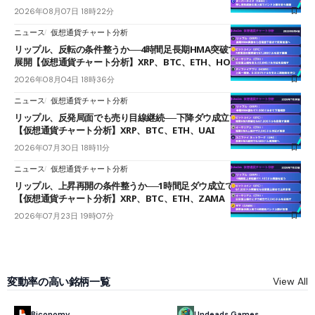
2026年08月07日 18時22分
ニュース
仮想通貨チャート分析
リップル、反転の条件整うか──4時間足長期HMA突破で雲下端を目指す
展開【仮想通貨チャート分析】XRP、BTC、ETH、HOME
2026年08月04日 18時36分
ニュース
仮想通貨チャート分析
リップル、反発局面でも売り目線継続──下降ダウ成立で下値追う展開
【仮想通貨チャート分析】XRP、BTC、ETH、UAI
2026年07月30日 18時11分
ニュース
仮想通貨チャート分析
リップル、上昇再開の条件整うか──1時間足ダウ成立で1.185ドルを狙う
【仮想通貨チャート分析】XRP、BTC、ETH、ZAMA
2026年07月23日 19時07分
変動率の高い銘柄一覧
View All
Biconomy
Undeads Games