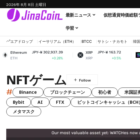
2026年 8月 8日 土曜日
最新ニュース
仮想通貨時価総額
学習
エアドロップ
イーサリアム（ETH）
BTCC
サトシ・ナカモト
韓
JPY-¥ 302,937.39
JPY-¥ 163.72
Ethereum
XRP
Sol
ETH
XRP
SO
+0.28%
+0.5%
NFTゲーム
#
Binance
ブロックチェーン
初心者
米国証
Bybit
AI
FTX
ビットコインキャッシュ（BCH
メタマスク