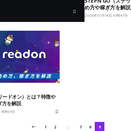
STEPN GO（ス
め方や稼ぎ方を解説
2026年07月14日 10時47分
（リードオン）とは？特徴や
ぎ方を解説
 16時01分
1
2
…
7
8
9