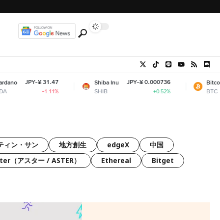
JPY-¥ 31.47
JPY-¥ 0.000736
J
o
Shiba Inu
Bitcoin
SHIB
BTC
-1.11%
+0.52%
ティン・サン
地方創生
edgeX
中国
ster（アスター / ASTER）
Ethereal
Bitget