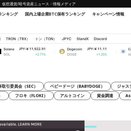
仮想通貨/暗号資産ニュース・情報メディア
ランキング
国内上場企業BTC保有ランキング
キャンペーン情報
国
TRON（TRX）
トン（TON）
JPYC
StandX
Discord
JPY-¥ 11,922.91
JPY-¥ 11.11
ana
Dogecoin
Cardan
L
DOGE
ADA
+2.71%
+1.25%
券取引委員会（SEC）
ベビードージ（BABYDOGE）
ジャス
）
フロキ（FLOKI）
アルトコイン
資金調達
A