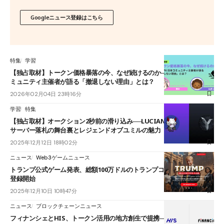
Googleニュース登録はこちら
特集
学習
【独占取材】トークン価格暴落の今、なぜ続けるのか──STEPN日本コ
ミュニティ主催者が語る「撤退しない理由」とは？
2026年02月04日 23時16分
学習
特集
【独占取材】オークション2秒前の滑り込み──LUCIAN氏が語るISEKAI
サーバー落札の舞台裏とレジェンドオブユミルの魅力
2025年12月12日 18時02分
ニュース
Web3ゲームニュース
トランプ公式ゲーム発表、総額100万ドルのトランプコイン報酬──事前
登録開始
2025年12月10日 10時47分
ニュース
ブロックチェーンニュース
フィナンシェとHIS、トークン活用の地方創生で提携──関係人口創出を