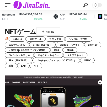
JPY-¥ 302,246.24
JPY-¥ 163.84
hereum
XRP
Solan
TH
XRP
SOL
+0.08%
+1.78%
NFTゲーム
#
Gate.io
分析ツール
スタックス
シンボル（XYM）
エルサルバドル
ai16z（AI16Z）
Monad（モナド）
Lighter
Uniswap（ユニスワップ／UNI）
DEX
MEXC
ロバート・キヨサキ
マイケル・セイラー
メタプラネット
SPX（SPX6900）
バーチャルプロトコル（VIRTUAL）
USDC
株価
LAB
NFT