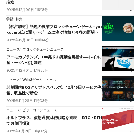
推進
2025年12月09日 11時18分
学習
特集
【独占取材】話題の農業ブロックチェーンゲームHyper Farm責任者
kotaro氏に聞く〜ゲームに注ぐ情熱と今後の野望〜
2025年12月08日 10時44分
ニュース
ブロックチェーンニュース
アニモカブランズ、100兆ドル流動性目指す──レイルズと提携、実物資
産トークン化を加速
2025年12月01日 17時28分
ニュース
Web3ゲームニュース
老舗国内BCGクリプトスペルズ、12月15日サービス停止──6年半の運
営、収益性で断念
2025年11月26日 11時03分
ニュース
ビットコインニュース
オルトプラス、仮想通貨財務戦略を発表──BTC・ETH・SOL購入、5年
で91億円投資
2025年11月21日 13時02分