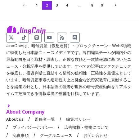
1
2
3
4
…
8
9
JinaCoinは、暗号資産（仮想通貨）・ブロックチェーン・Web3領域
に特化した日本語ニュースメディアです。専門編集チームが国内外の
最新動向を日々取材・調査し、正確な数値と一次情報源に基づいたニ
ュース・分析記事を提供しています。すべての記事はファクチェック
を徹底し、投資判断に直結する情報の信頼性・正確性を最優先として
います。暗号資産市場の透明性向上と健全な投資家教育に貢献するこ
とを編集方針とし、日本語圏の読者が世界の暗号資産動向をリアルタ
イムで把握できる情報環境の整備を目指しています。
About Company
About us
監修者一覧
編集ポリシー
プライバシーポリシー
広告掲載・提携について
免責事項
グーグルニュース
お問い合わせ