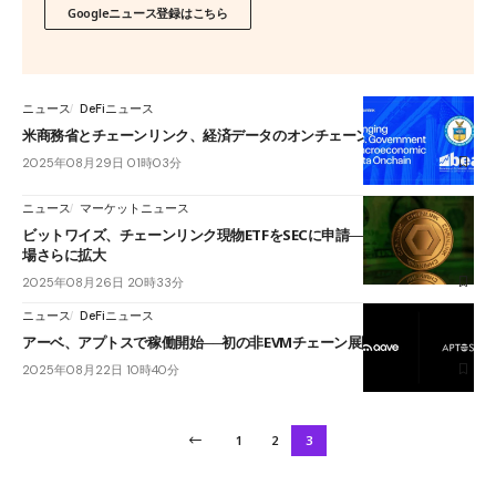
Googleニュース登録はこちら
ニュース
DeFiニュース
米商務省とチェーンリンク、経済データのオンチェーン提供を開始
2025年08月29日 01時03分
ニュース
マーケットニュース
ビットワイズ、チェーンリンク現物ETFをSECに申請──暗号資産ETF市
場さらに拡大
2025年08月26日 20時33分
ニュース
DeFiニュース
アーベ、アプトスで稼働開始──初の非EVMチェーン展開でDeFi拡大へ
2025年08月22日 10時40分
1
2
3