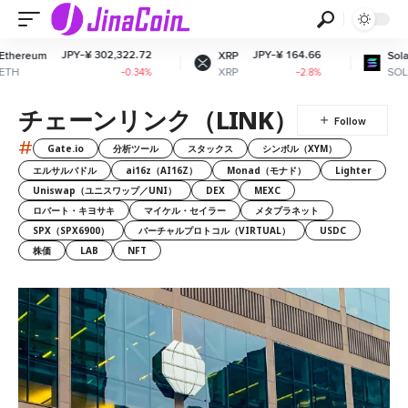
PY-¥ 302,322.72
JPY-¥ 164.66
JPY-¥ 1
XRP
Solana
XRP
SOL
-0.34%
-2.8%
チェーンリンク（LINK）
#
Gate.io
分析ツール
スタックス
シンボル（XYM）
エルサルバドル
ai16z（AI16Z）
Monad（モナド）
Lighter
Uniswap（ユニスワップ／UNI）
DEX
MEXC
ロバート・キヨサキ
マイケル・セイラー
メタプラネット
SPX（SPX6900）
バーチャルプロトコル（VIRTUAL）
USDC
株価
LAB
NFT