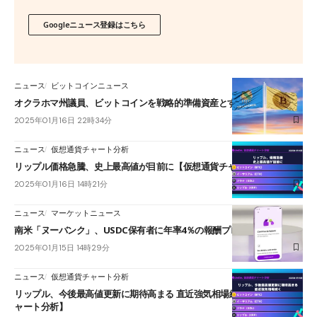
Googleニュース登録はこちら
ニュース
ビットコインニュース
オクラホマ州議員、ビットコインを戦略的準備資産とする法案を提出
2025年01月16日 22時34分
ニュース
仮想通貨チャート分析
リップル価格急騰、史上最高値が目前に【仮想通貨チャート分析】
2025年01月16日 14時21分
ニュース
マーケットニュース
南米「ヌーバンク」、USDC保有者に年率4％の報酬プログラムを開始
2025年01月15日 14時29分
ニュース
仮想通貨チャート分析
リップル、今後最高値更新に期待高まる 直近強気相場続く【仮想通貨チ
ャート分析】