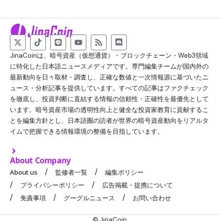
JinaCoinは、暗号資産（仮想通貨）・ブロックチェーン・Web3領域
に特化した日本語ニュースメディアです。専門編集チームが国内外の
最新動向を日々取材・調査し、正確な数値と一次情報源に基づいたニ
ュース・分析記事を提供しています。すべての記事はファクチェック
を徹底し、投資判断に直結する情報の信頼性・正確性を最優先として
います。暗号資産市場の透明性向上と健全な投資家教育に貢献するこ
とを編集方針とし、日本語圏の読者が世界の暗号資産動向をリアルタ
イムで把握できる情報環境の整備を目指しています。
About Company
About us
監修者一覧
編集ポリシー
プライバシーポリシー
広告掲載・提携について
免責事項
グーグルニュース
お問い合わせ
© JinaCoin.