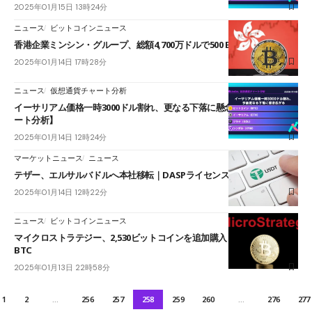
2025年01月15日 13時24分
ニュース
ビットコインニュース
香港企業ミンシン・グループ、総額4,700万ドルで500 BTCを購入
2025年01月14日 17時28分
ニュース
仮想通貨チャート分析
イーサリアム価格一時3000ドル割れ、更なる下落に懸念【仮想通貨チャ
ート分析】
2025年01月14日 12時24分
マーケットニュース
ニュース
テザー、エルサルバドルへ本社移転｜DASPライセンス取得
2025年01月14日 12時22分
ニュース
ビットコインニュース
マイクロストラテジー、2,530ビットコインを追加購入｜合計保有量45万
BTC
2025年01月13日 22時58分
1
2
…
256
257
258
259
260
…
276
277