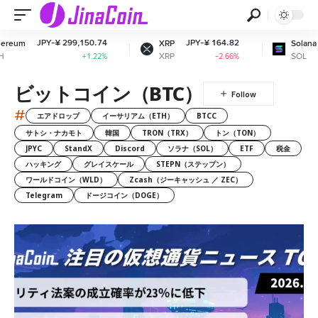
Y-¥ 299,150.74
JPY-¥ 164.82
JPY-¥ 11
XRP
Solana
XRP
SOL
+1.22%
-2.66%
ビットコイン（BTC）
#
エアドロップ
イーサリアム（ETH）
BTCC
サトシ・ナカモト
韓国
TRON（TRX）
トン（TON）
JPYC
StandX
Discord
ソラナ（SOL）
ETF
税金
ハッキング
グレイスケール
STEPN（ステップン）
ワールドコイン（WLD）
Zcash（ジーキャッシュ ／ ZEC）
Telegram
ドージコイン（DOGE）