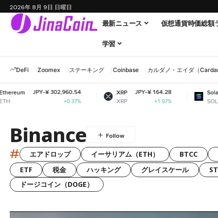
2026年 8月 9日 日曜日
最新ニュース
仮想通貨時価総額
学習
DeFi
Zoomex
ステーキング
Coinbase
カルダノ・エイダ（Cardano
¥ 302,960.54
JPY-¥ 164.28
JPY-¥ 11,9
XRP
Solana
XRP
SOL
+0.37%
+1.97%
+
Binance
#
エアドロップ
イーサリアム（ETH）
BTCC
ETF
税金
ハッキング
グレイスケール
S
ドージコイン（DOGE）