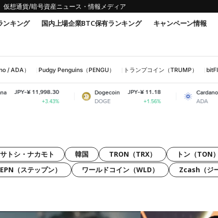
仮想通貨/暗号資産ニュース・情報メディア
ランキング
国内上場企業BTC保有ランキング
キャンペーン情報
 / ADA）
Pudgy Penguins（PENGU）
トランプコイン（TRUMP）
bi
98.30
JPY-¥ 11.18
JPY-¥ 31.58
Dogecoin
Cardano
DOGE
ADA
3.43%
+1.56%
-0.36%
サトシ・ナカモト
韓国
TRON（TRX）
トン（TON
TEPN（ステップン）
ワールドコイン（WLD）
Zcash（ジ