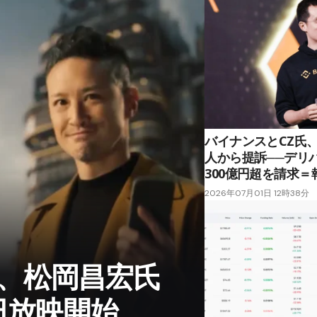
バイナンスとCZ氏、
人から提訴──デリ
300億円超を請求＝
2026年07月01日 12時38分
、松岡昌宏氏
日放映開始