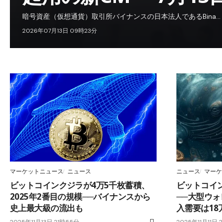
暗号資産（仮想通貨）取引所バイナンスの日本法人であるBina…
2026年07月13日 09時23分
マーケットニュース
ニュース
ニュース
マーケ
ビットコインクジラが4万5千枚蓄積、
ビットコイ
2025年2番目の規模──バイナンスから
──大型ウォ
史上最大級の流出も
入需要は18
2025年11月13日 21時55分
2025年11月11日 