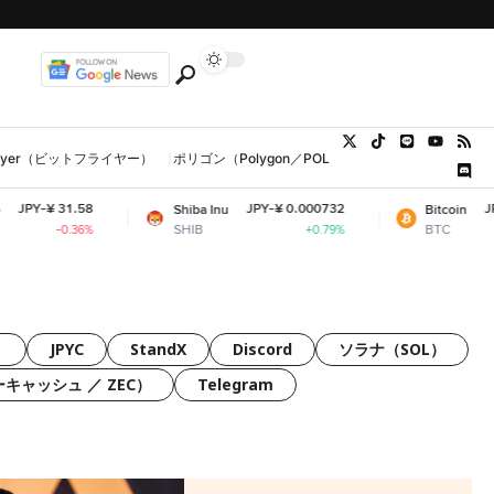
tFlyer（ビットフライヤー）
ポリゴン（Polygon／POL、MATIC）
ウォレット
JPY-¥ 0.000732
JPY-¥ 10,252,992
Shiba Inu
Bitcoin
SHIB
BTC
+0.79%
+0.
）
JPYC
StandX
Discord
ソラナ（SOL）
ーキャッシュ ／ ZEC）
Telegram