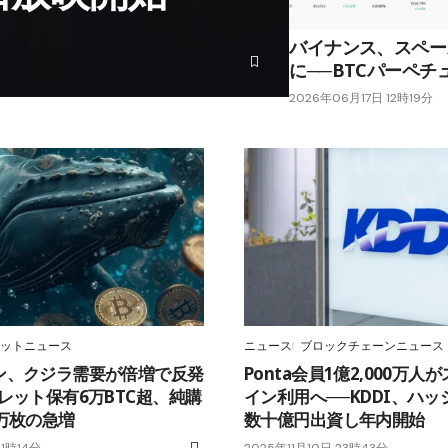
バイナンス、スペー
に──BTCパーペ
2026年06月17日 12時19分
ットニュース
ニュース
ブロックチェーンニュース
ン、クジラ需要が倍増で反発
Ponta会員1億2,000万
レット保有6万BTC超、純購
イン利用へ──KDDI、ハ
万枚の急増
数十億円出資し年内開始
21時14分
2025年11月10日 23時43分