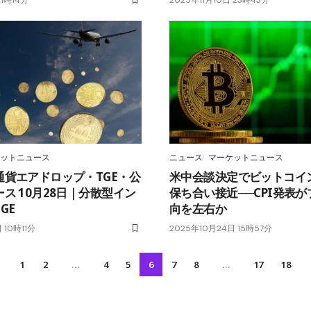
ットニュース
ニュース
マーケットニュース
通貨エアドロップ・TGE・公
米中会談決定でビットコイ
ス 10月28日｜分散型イン
保ち合い接近──CPI発表
GE
向を左右か
 10時11分
2025年10月24日 15時57分
1
2
…
4
5
6
7
8
…
17
18