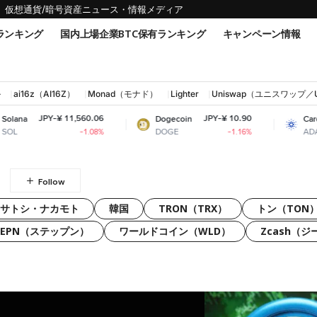
仮想通貨/暗号資産ニュース・情報メディア
ランキング
国内上場企業BTC保有ランキング
キャンペーン情報
ル
ai16z（AI16Z）
Monad（モナド）
Lighter
Uniswap（ユニスワップ／
-¥ 11,560.06
JPY-¥ 10.90
JPY-¥
Dogecoin
Cardano
DOGE
ADA
-1.08%
-1.16%
）
サトシ・ナカモト
韓国
TRON（TRX）
トン（TON
TEPN（ステップン）
ワールドコイン（WLD）
Zcash（ジ