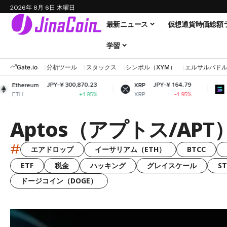
2026年 8月 6日 木曜日
最新ニュース
仮想通貨時価総額
学習
Gate.io
分析ツール
スタックス
シンボル（XYM）
エルサルバド
JPY-¥ 300,870.23
JPY-¥ 164.79
JPY
m
XRP
Solana
XRP
SOL
+1.85%
-1.95%
Aptos（アプトス/APT
#
エアドロップ
イーサリアム（ETH）
BTCC
ETF
税金
ハッキング
グレイスケール
S
ドージコイン（DOGE）