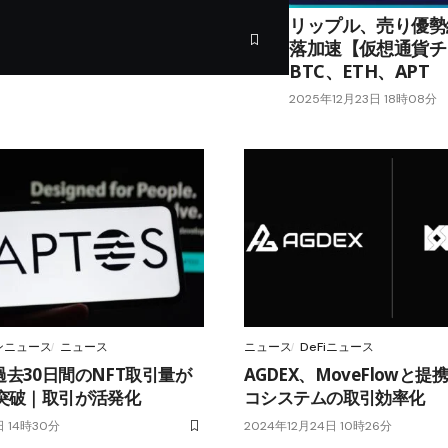
リップル、売り優勢
落加速【仮想通貨チ
BTC、ETH、APT
2025年12月23日 18時08分
ンニュース
ニュース
ニュース
DeFiニュース
去30日間のNFT取引量が
AGDEX、MoveFlowと提携
を突破｜取引が活発化
コシステムの取引効率化
日 14時30分
2024年12月24日 10時26分