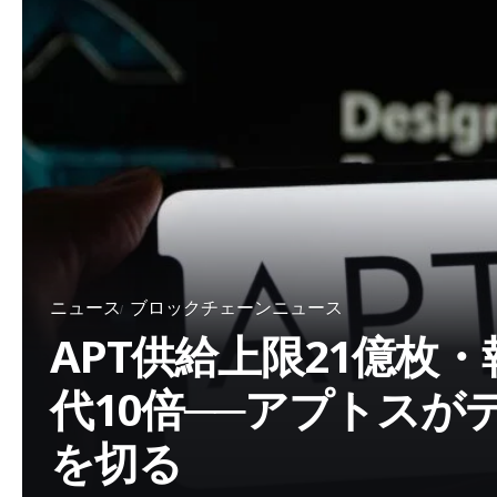
ニュース
ブロックチェーンニュース
APT供給上限21億枚
代10倍──アプトスが
を切る