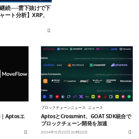
継続──雲下抜けで下
ャート分析】XRP、
ブロックチェーンニュース
ニュース
｜Aptosエ
AptosとCrossmint、GOAT SDK統合で
ブロックチェーン開発を加速
2024年12月20日 20時22分