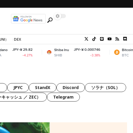
UNI）
DEX
 29.82
JPY-¥ 0.000746
JPY-¥ 10,
Shiba Inu
Bitcoin
SHIB
BTC
-4.27%
-3.38%
）
JPYC
StandX
Discord
ソラナ（SOL）
ーキャッシュ ／ ZEC）
Telegram