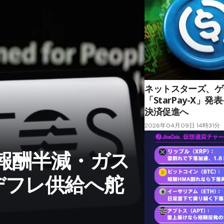
ネットスターズ、ゲ
「StarPay-X」
決済促進へ
2026年04月09日 14時31分
・報酬半減・ガス
デフレ供給へ舵