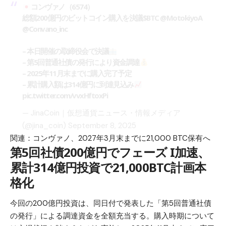
コンヴァノ（6574）
総額200億円のビットコイン購入を決議
$BTC
@MotokiyoA
@Convano_inc
– 本日開催の取締役会で決議
– 第5回普通社債の発行により資金調達
– 2025年11月末までに購入完了予定
– 累計購入額は314億円に到達見込み
pic.twitter.com/vvxHftoxPi
— JinaCoin｜仮想通貨ニュース・情報メディア
(@jina_coin)
September 8, 2025
関連：
コンヴァノ、2027年3月末までに21,000 BTC保有へ
第5回社債200億円でフェーズ I加速、
累計314億円投資で21,000BTC計画本
格化
今回の200億円投資は、同日付で発表した「第5回普通社債
の発行」による調達資金を全額充当する。購入時期について