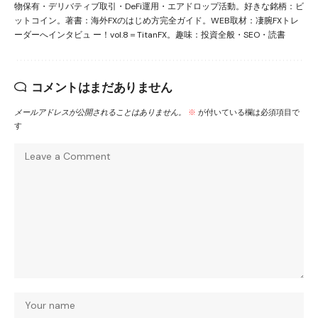
物保有・デリバティブ取引・DeFi運用・エアドロップ活動。好きな銘柄：ビ
ットコイン。著書：海外FXのはじめ方完全ガイド。WEB取材：凄腕FXトレ
ーダーへインタビュ ー！vol.8＝TitanFX。趣味：投資全般・SEO・読書
コメントはまだありません
メールアドレスが公開されることはありません。
※
が付いている欄は必須項目で
す