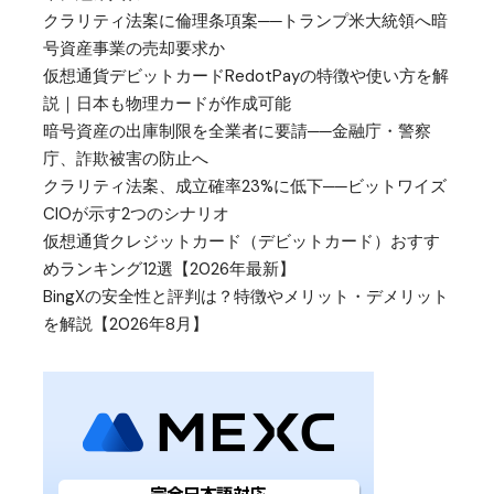
クラリティ法案に倫理条項案──トランプ米大統領へ暗
号資産事業の売却要求か
仮想通貨デビットカードRedotPayの特徴や使い方を解
説｜日本も物理カードが作成可能
暗号資産の出庫制限を全業者に要請──金融庁・警察
庁、詐欺被害の防止へ
クラリティ法案、成立確率23%に低下──ビットワイズ
CIOが示す2つのシナリオ
仮想通貨クレジットカード（デビットカード）おすす
めランキング12選【2026年最新】
BingXの安全性と評判は？特徴やメリット・デメリット
を解説【2026年8月】