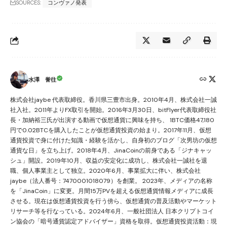
SOURCES:
コンヴァノ発表
水澤 誉往
株式会社jaybe 代表取締役。香川県三豊市出身。2010年4月、株式会社一誠
社入社。2011年よりFX取引を開始。2016年3月30日、bitFlyer代表取締役社
長・加納裕三氏が出演する動画で仮想通貨に興味を持ち、 1BTC価格47,180
円で0.02BTCを購入したことが仮想通貨投資の始まり。2017年11月、仮想
通貨投資で身に付けた知識・経験を活かし、自身初のブログ「次男坊の仮想
通貨な日」を立ち上げ。2018年4月、JinaCoinの前身である「ジナキャッ
シュ」開設。2019年10月、収益の安定化に成功し、株式会社一誠社を退
職、個人事業主として独立。2020年6月、事業拡大に伴い、株式会社
jaybe（法人番号：7470001018079）を創業。 2023年、メディアの名称
を「JinaCoin」に変更。月間15万PVを超える仮想通貨情報メディアに成長
させる。現在は仮想通貨投資を行う傍ら、仮想通貨の普及活動やマーケット
リサーチ等を行なっている。2024年6月、一般社団法人 日本クリプトコイ
ン協会の「暗号通貨認定アドバイザー」資格を取得。仮想通貨投資活動：現