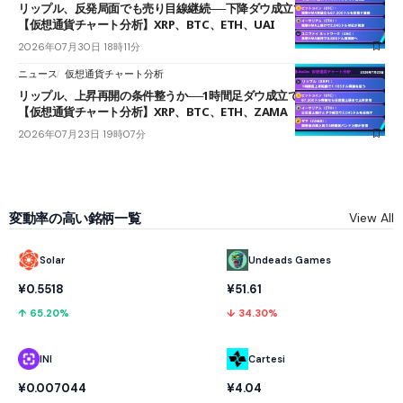
リップル、反発局面でも売り目線継続──下降ダウ成立で下値追う展開
【仮想通貨チャート分析】XRP、BTC、ETH、UAI
2026年07月30日 18時11分
ニュース
仮想通貨チャート分析
リップル、上昇再開の条件整うか──1時間足ダウ成立で1.185ドルを狙う
【仮想通貨チャート分析】XRP、BTC、ETH、ZAMA
2026年07月23日 19時07分
変動率の高い銘柄一覧
View All
Solar
Undeads Games
¥0.5518
¥51.61
↑ 65.20%
↓ 34.30%
INI
Cartesi
¥0.007044
¥4.04