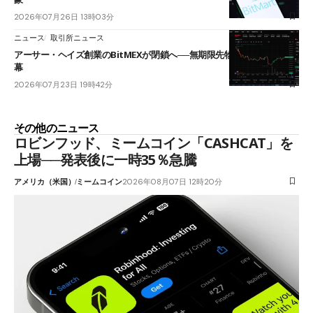
2026年07月26日 13時03分
ニュース
取引所ニュース
アーサー・ヘイズ創業のBitMEXが閉鎖へ──無期限先物を生んだ11年に
幕
2026年07月23日 19時42分
その他のニュース
ロビンフッド、ミームコイン「CASHCAT」を
上場──発表後に一時35％急騰
アメリカ（米国）
ミームコイン
2026年08月07日 12時20分