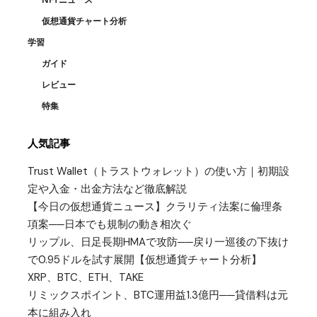
仮想通貨チャート分析
学習
ガイド
レビュー
特集
人気記事
Trust Wallet（トラストウォレット）の使い方｜初期設
定や入金・出金方法など徹底解説
【今日の仮想通貨ニュース】クラリティ法案に倫理条
項案──日本でも規制の動き相次ぐ
リップル、日足長期HMAで攻防──戻り一巡後の下抜け
で0.95ドルを試す展開【仮想通貨チャート分析】
XRP、BTC、ETH、TAKE
リミックスポイント、BTC運用益1.3億円──貸借料は元
本に組み入れ