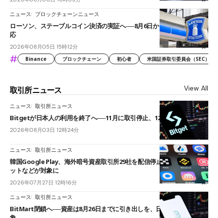
ニュース
ブロックチェーンニュース
ローソン、ステーブルコイン決済の実証へ──8月6日からJPYCやUSDC対
応
2026年08月05日 15時12分
#
Binance
ブロックチェーン
初心者
米国証券取引委員会（SEC）
View All
取引所ニュース
ニュース
取引所ニュース
Bitgetが日本人の利用を終了へ──11月に取引停止、12月末に強制決済
2026年08月03日 12時24分
ニュース
取引所ニュース
韓国Google Play、海外暗号資産取引所29社を配信停止──OKXやバイビ
ットなどが対象に
2026年07月27日 12時16分
ニュース
取引所ニュース
BitMart閉鎖へ──資産は8月26日までに引き出しを、日本人利用者も対
象