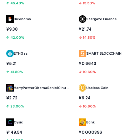
↑ 45.40%
↓ 15.50%
Biconomy
Stargate Finance
¥9.38
¥21.74
↑ 42.00%
↓ 14.80%
ETHGas
SMART BLOCKCHAIN
¥5.21
¥0.6643
↑ 41.80%
↓ 10.60%
HarryPotterObamaSonic10Inu (ETH)
Useless Coin
¥2.72
¥6.24
↑ 23.00%
↓ 10.60%
Cysic
Bonk
¥149.54
¥0.000396