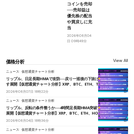
コインを売却
──売却益は
優先株の配当
や買戻しに充
当
2026年08月04
日 09時49分
View All
価格分析
ニュース
仮想通貨チャート分析
リップル、日足長期HMAで攻防──戻り一巡後の下抜けで0.95ドルを試
す展開【仮想通貨チャート分析】XRP、BTC、ETH、TAKE
2026年08月07日 18時22分
ニュース
仮想通貨チャート分析
リップル、反転の条件整うか──4時間足長期HMA突破で雲下端を目指す
展開【仮想通貨チャート分析】XRP、BTC、ETH、HOME
2026年08月04日 18時36分
ニュース
仮想通貨チャート分析