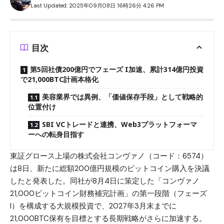
Last Updated: 2025年09月08日 16時26分 4:26 PM
目次
第5回社債200億円でフェーズ I加速、累計314億円投資
で21,000BTC計画本格化
美容業界では異例、「価値保存手段」として戦略的
位置付け
SBI VCトレードと連携、Web3プラットフォーマ
ーへの転身目指す
東証グロース上場の株式会社コンヴァノ（コード：6574）
は8日、新たに総額200億円規模の
ビットコイン
購入を決議
したと発表した。同社が8月4日に策定した「コンヴァノ
21,000ビットコイン財務補完計画」の第一段階（フェーズ
I）を構成する大規模投資で、2027年3月末までに
21,000BTC保有を目標とする長期戦略がさらに加速する。