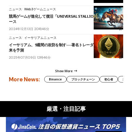
ニュース
Web3ゲームニュース
競馬ゲームが進化して復活「UNIVERSAL STALLION RE」正式リリ
ース
2024年12月13日 20時46分
ニュース
イーサリアムニュース
イーサリアム、9週間の攻防を制す──著名トレーダーが強気相場の到
来を予測
2025年07月09日 12時46分
Show More
More News:
Binance
ブロックチェーン
初心者
米国証
厳選・注目記事