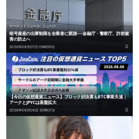
マーケットニュース
ニュース
暗号資産の出庫制限を全業者に要請──金融庁・警察庁、詐欺被
害の防止へ
2026年08月07日 09時55分
ニュース
マーケットニュース
【今日の仮想通貨ニュース】ブロック好決算もBTC事業失速｜
アークとJPYCは基盤拡大
2026年08月06日 20時07分