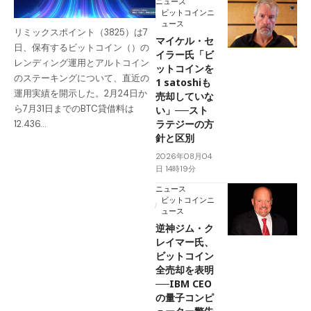
ニュース
ビットコインニ
ュース
リミックスポイント（3825）は7
マイケル・セ
日、保有するビットコイン（）の
イラー氏「ビ
レンディング運用とアルトコイン
ットコインを
のステーキングについて、直近の
1 satoshiも
運用実績を開示した。2月24日か
売却していな
ら7月31日までのBTC貸借料は
い」──スト
ラテジーの方
12.436…
針と区別
2026年08月04
日 14時19分
ニュース
ビットコインニ
ュース
逆神ジム・ク
レイマー氏、
ビットコイン
全売却を表明
──IBM CEO
の量子コンピ