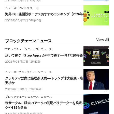
2026年08月01日 08時12分
ニュース
プレスリリース
海外FX口座開設ボーナスおすすめランキング【2026年8月最新】
2026年08月01日 07時40分
View All
ブロックチェーンニュース
ブロックチェーンニュース
ニュース
歩いて稼ぐ「Step App」が4年で終了──FITFI保有者に対応呼びかけ
2026年08月07日 12時12分
ニュース
ブロックチェーンニュース
クラリティ法案に倫理条項案──トランプ米大統領へ暗号資産事業の売却
要求か
2026年08月07日 12時04分
ブロックチェーンニュース
ニュース
米サークル、独自L1アークの初期バリデーターを発表――ブラックロッ
クやSBIも参画
2026年08月06日 16時03分