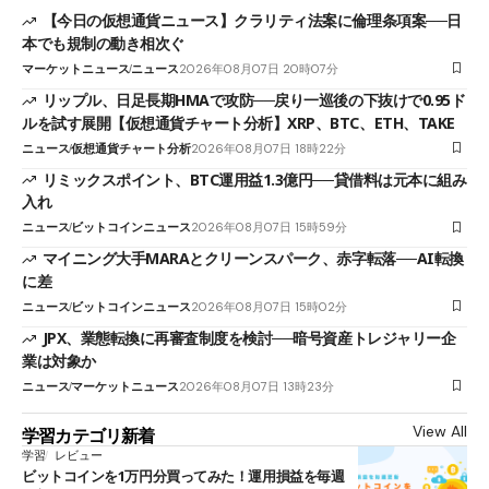
【今日の仮想通貨ニュース】クラリティ法案に倫理条項案──日
本でも規制の動き相次ぐ
マーケットニュース
ニュース
2026年08月07日 20時07分
リップル、日足長期HMAで攻防──戻り一巡後の下抜けで0.95ド
ルを試す展開【仮想通貨チャート分析】XRP、BTC、ETH、TAKE
ニュース
仮想通貨チャート分析
2026年08月07日 18時22分
リミックスポイント、BTC運用益1.3億円──貸借料は元本に組み
入れ
ニュース
ビットコインニュース
2026年08月07日 15時59分
マイニング大手MARAとクリーンスパーク、赤字転落──AI転換
に差
ニュース
ビットコインニュース
2026年08月07日 15時02分
JPX、業態転換に再審査制度を検討──暗号資産トレジャリー企
業は対象か
ニュース
マーケットニュース
2026年08月07日 13時23分
View All
学習カテゴリ新着
学習
レビュー
ビットコインを1万円分買ってみた！運用損益を毎週