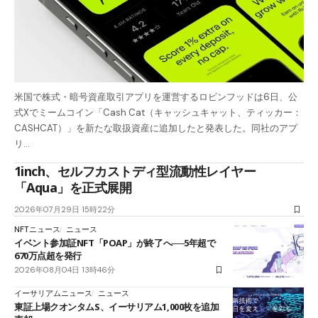
米国で株式・暗号資産取引アプリを運営するロビンフッドは6日、公
式Xでミームコイン「Cash Cat（キャッシュキャット、ティッカー：
CASHCAT）」を新たな取扱資産に追加したと発表した。同社のアプ
リ…
1inch、セルフカストディ型流動性レイヤー
「Aqua」を正式展開
2026年07月29日 15時22分
NFTニュース
ニュース
イベント参加証NFT「POAP」が終了へ──5年超で
670万点超を発行
2026年08月04日 13時46分
イーサリアムニュース
ニュース
東証上場クオンタムS、イーサリアム1,000枚を追加