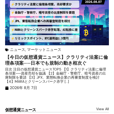
ニュース
,
マーケットニュース
【今日の仮想通貨ニュース】クラリティ法案に倫
リ
理条項案──日本でも規制の動き相次ぐ
下
分
目次 注目の仮想通貨ニュースTOP5 【1】クラリティ法案に倫理
条項案──資産売却を協議 【2】金融庁・警察庁、暗号資産の出
目
庫制限を要請 【3】JPX、業態転換企業の再審査制度を検討
ト
【4】MARAとクリーンスパーク赤字 […]
（
（X
2026年 8月 7日
View All
仮想通貨ニュース