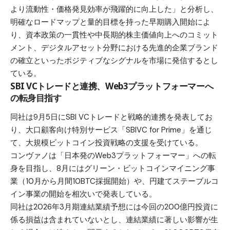
より流動性・価格発見効率が飛躍的に向上した」と分析し、
明確なロードマップと量的目標を持った早期購入開始によ
り、資本政策の一貫性や中長期的株主価値向上へのコミット
メント、デジタルアセット分野における先進的企業ブランド
の確立といったポジティブなシグナルを市場に発信するとし
ている。
SBI VCトレードと連携、Web3プラットフォーマーへ
の転身目指す
同社は9月5日にSBI VCトレードと戦略的連携を
発表
してお
り、大口顧客向け特別サービス「SBIVC for Prime」を通じ
て、大規模ビットコイン投資戦略の支援を受けている。
コンヴァノは「日本発のWeb3プラットフォーマー」への転
身を目指し、8月には
グリーン・ビットコインマイニング事
業
（10月から月間10BTC採掘開始）や、
円建てステーブルコ
イン事業
の開始を相次いで発表している。
同社は2026年3月期連結業績予想には今回の200億円投資に
係る損益は含まれていないとし、連結業績に著しい影響が生