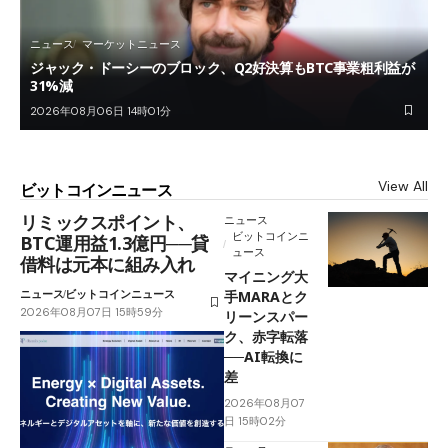
ニュース
マーケットニュース
ジャック・ドーシーのブロック、Q2好決算もBTC事業粗利益が
31%減
2026年08月06日 14時01分
View All
ビットコインニュース
リミックスポイント、
ニュース
ビットコインニ
BTC運用益1.3億円──貸
ュース
借料は元本に組み入れ
マイニング大
ニュース
ビットコインニュース
手MARAとク
2026年08月07日 15時59分
リーンスパー
ク、赤字転落
──AI転換に
差
2026年08月07
日 15時02分