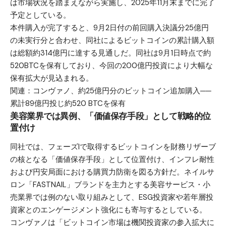
は市場状況を踏まえながら実施し、2025年11月末までに完了
予定としている。
本件購入が完了すると、9月2日付の前回購入決議分25億円
の未実行分と合わせ、同社によるビットコインの累計購入額
は総額約314億円に達する見通しだ。同社は9月1日時点で約
520BTCを保有しており、今回の200億円投資により大幅な
保有拡大が見込まれる。
関連：
コンヴァノ、約25億円分のビットコイン追加購入──
累計89億円投じ約520 BTCを保有
美容業界では異例、「価値保存手段」として戦略的位
置付け
同社では、フェーズIで取得するビットコインを財務リザーブ
の核となる「価値保存手段」として位置付け、インフレ耐性
および円安局面における購買力防衛を図る方針だ。ネイルサ
ロン「FASTNAIL」ブランドを主力とする美容サービス・小
売業界では例のない取り組みとして、ESG投資家や若年層投
資家とのエンゲージメント強化にも寄与するとしている。
コンヴァノは「ビットコイン市場は機関投資家の参入拡大に