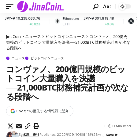
Aa
33.76
JPY-¥ 301,818.48
JPY-¥ 162.6
Ethereum
XRP
ETH
XRP
0.82%
+0.6%
-0.42
JinaCoin
>
ニュース
>
ビットコインニュース
>
コンヴァノ、200億円
規模のビットコイン大量購入を決議──21,000BTC財務補完計画が次な
る段階へ
ニュース
ビットコインニュース
コンヴァノ、200億円規模のビッ
トコイン大量購入を決議
──21,000BTC財務補完計画が次な
る段階へ
Googleの優先する情報源に追加
10 Min Read
By
水澤 誉往
Published: 2025年09月08日 16時26分