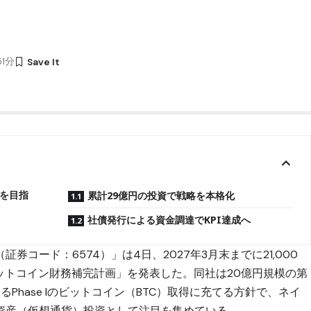
51分
を目指
累計29億円の投資で戦略を本格化
社債発行による資金調達でKPI達成へ
コード：6574）」は4日、2027年3月末までに21,000
0ビットコイン財務補完計画」を発表した。同社は20億円規模の第
hase Iの
ビットコイン（BTC）
取得に充てる方針で、ネイ
資産（仮想通貨）投資として注目を集めている。