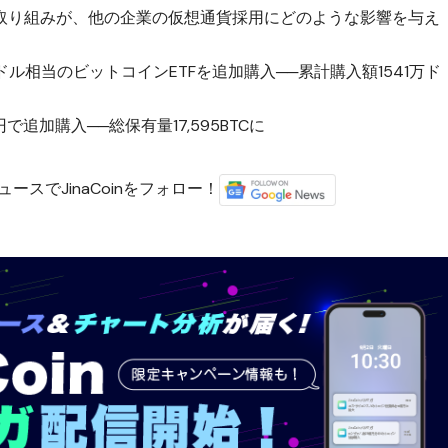
取り組みが、他の企業の仮想通貨採用にどのような影響を与え
ル相当のビットコインETFを追加購入──累計購入額1541万ド
で追加購入──総保有量17,595BTCに
ースでJinaCoinをフォロー！