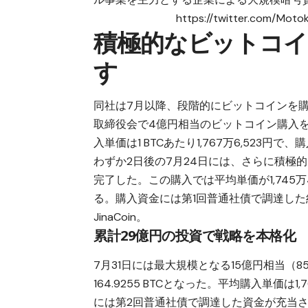
https://twitter.com/Mot
積極的なビットコイ
す
同社は7月以降、段階的にビットコインを購
取締役会で4億円相当のビットコイン購入を決議
入単価は1 BTCあたり1,767万6,523
わずか2日後の7月24日には、さらに積極的な
完了した。この購入では平均単価が1,745
る。購入資金には第1回普通社債で調達した約1
JinaCoin
。
累計29億円の投資で戦略を本格化
7月31日には最大規模となる15億円相当（8
164.9255 BTCとなった。平均購入単価は
には第2回普通社債で調達した資金が充当