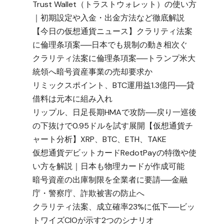
Trust Wallet（トラストウォレット）の使い方
｜初期設定や入金・出金方法など徹底解説
【今日の仮想通貨ニュース】クラリティ法案
に倫理条項案──日本でも規制の動き相次ぐ
クラリティ法案に倫理条項案──トランプ米大
統領へ暗号資産事業の売却要求か
リミックスポイント、BTC運用益1.3億円──貸
借料は元本に組み入れ
リップル、日足長期HMAで攻防──戻り一巡後
の下抜けで0.95ドルを試す展開【仮想通貨チ
ャート分析】XRP、BTC、ETH、TAKE
仮想通貨デビットカードRedotPayの特徴や使
い方を解説｜日本も物理カードが作成可能
暗号資産の出庫制限を全業者に要請──金融
庁・警察庁、詐欺被害の防止へ
クラリティ法案、成立確率23%に低下──ビッ
トワイズCIOが示す2つのシナリオ