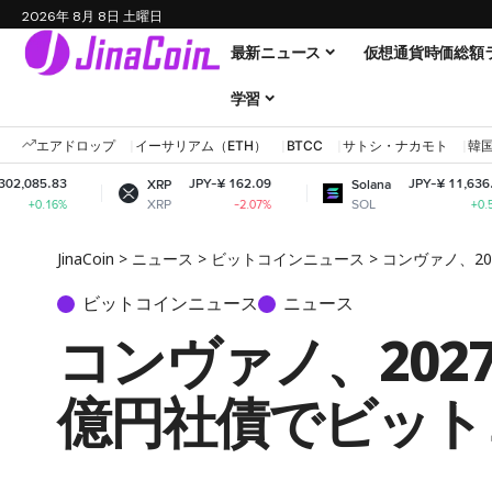
2026年 8月 8日 土曜日
最新ニュース
仮想通貨時価総額
学習
エアドロップ
イーサリアム（ETH）
BTCC
サトシ・ナカモト
韓
JPY-¥ 162.09
JPY-¥ 11,636.97
XRP
Solana
XRP
SOL
-2.07%
+0.56%
JinaCoin
>
ニュース
>
ビットコインニュース
>
コンヴァノ、20
ビットコインニュース
ニュース
コンヴァノ、2027
億円社債でビット