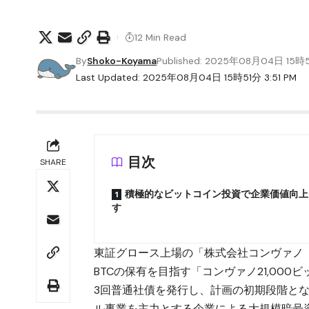
12 Min Read
By
Shoko-Koyama
Published: 2025年08月04日 15時
Last Updated: 2025年08月04日 15時51分 3:51 PM
目次
SHARE
積極的なビットコイン投資で企業価値向上
す
東証グロース上場の「株式会社コンヴァノ（証券
BTCの保有を目指す「コンヴァノ21,00
3回普通社債を発行し、計画の初期段階となるP
ル事業を主力とする企業による大規模暗号