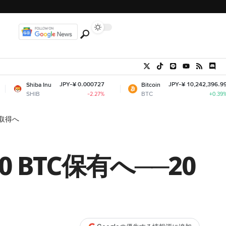
JPY-¥ 0.000727
JPY-¥ 10,242,396.99
Inu
Bitcoin
E
BTC
E
-2.27%
+0.39%
加取得へ
 BTC保有へ──20