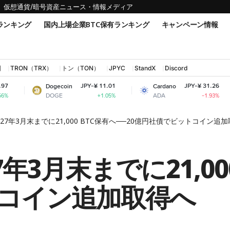
仮想通貨/暗号資産ニュース・情報メディア
ランキング
国内上場企業BTC保有ランキング
キャンペーン情報
国
TRON（TRX）
トン（TON）
JPYC
StandX
Discord
JPY-¥ 11.01
JPY-¥ 31.26
Dogecoin
Cardano
Shiba 
DOGE
ADA
SHIB
+1.05%
-1.93%
27年3月末までに21,000 BTC保有へ──20億円社債でビットコイン追
年3月末までに21,000
コイン追加取得へ