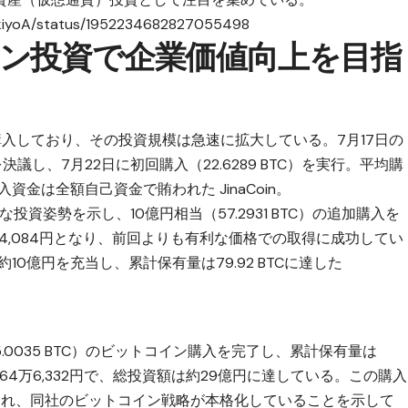
okiyoA/status/1952234682827055498
ン投資で企業価値向上を目指
入しており、その投資規模は急速に拡大している。7月17日の
し、7月22日に初回購入（22.6289 BTC）を実行。平均購
円で、購入資金は全額自己資金で賄われた
JinaCoin
。
投資姿勢を示し、10億円相当（57.2931 BTC）の追加購入を
万4,084円となり、前回よりも有利な価格での取得に成功してい
0億円を充当し、累計保有量は79.92 BTCに達した
5.0035 BTC）のビットコイン購入を完了し、累計保有量は
1,764万6,332円で、総投資額は約29億円に達している。この購入
され、同社のビットコイン戦略が本格化していることを示して