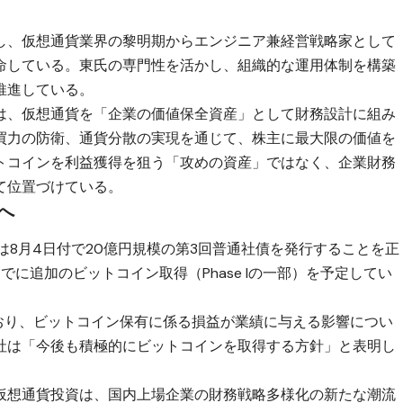
し、仮想通貨業界の黎明期からエンジニア兼経営戦略家として
命している。東氏の専門性を活かし、組織的な運用体制を構築
推進している。
は、仮想通貨を「企業の価値保全資産」として財務設計に組み
買力の防衛、通貨分散の実現を通じて、株主に最大限の価値を
トコインを利益獲得を狙う「攻めの資産」ではなく、企業財務
て位置づけている。
へ
同社は8月4日付で20億円規模の第3回普通社債を発行することを正
に追加のビットコイン取得（Phase Iの一部）を予定してい
ており、ビットコイン保有に係る損益が業績に与える影響につい
社は「今後も積極的にビットコインを取得する方針」と表明し
。
仮想通貨投資は、国内上場企業の財務戦略多様化の新たな潮流