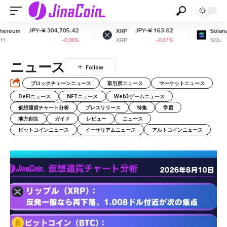
PY-¥ 304,705.42
JPY-¥ 163.62
JPY-¥ 12
XRP
Solana
XRP
SOL
-0.06%
-0.61%
ニュース
ブロックチェーンニュース
取引所ニュース
マーケットニュース
DeFiニュース
NFTニュース
Web3ゲームニュース
仮想通貨チャート分析
プレスリリース
特集
学習
地方創生
ガイド
レビュー
ニュース
ビットコインニュース
イーサリアムニュース
アルトコインニュース