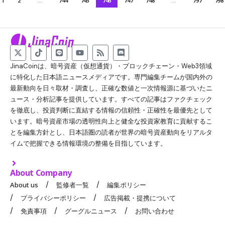
1
2
…
744
745
746
747
748
…
797
798
JinaCoinは、暗号資産（仮想通貨）・ブロックチェーン・Web3領域
に特化した日本語ニュースメディアです。専門編集チームが国内外の
最新動向を日々取材・調査し、正確な数値と一次情報源に基づいたニ
ュース・分析記事を提供しています。すべての記事はファクチェック
を徹底し、投資判断に直結する情報の信頼性・正確性を最優先として
います。暗号資産市場の透明性向上と健全な投資家教育に貢献するこ
とを編集方針とし、日本語圏の読者が世界の暗号資産動向をリアルタ
イムで把握できる情報環境の整備を目指しています。
About Company
About us
監修者一覧
編集ポリシー
プライバシーポリシー
広告掲載・提携について
免責事項
グーグルニュース
お問い合わせ