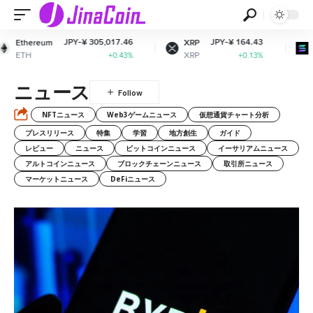
JPY-¥ 305,017.46
JPY-¥ 164.43
JP
m
XRP
Solana
XRP
SOL
+0.43%
+0.13%
ニュース
NFTニュース
Web3ゲームニュース
仮想通貨チャート分析
プレスリリース
特集
学習
地方創生
ガイド
レビュー
ニュース
ビットコインニュース
イーサリアムニュース
アルトコインニュース
ブロックチェーンニュース
取引所ニュース
マーケットニュース
DeFiニュース