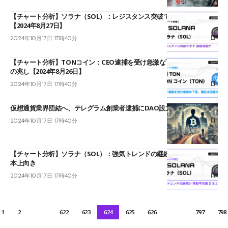
【チャート分析】ソラナ（SOL）：レジスタンス突破できず 調整局面か
【2024年8月27日】
2024年10月17日 17時40分
【チャート分析】TONコイン：CEO逮捕を受け急激な下落、現在は回復
の兆し【2024年8月26日】
2024年10月17日 17時40分
仮想通貨業界団結へ、テレグラム創業者逮捕にDAO設立の動き
2024年10月17日 17時40分
【チャート分析】ソラナ（SOL）：強気トレンドの継続か 移動平均線3
本上向き
2024年10月17日 17時40分
1
2
…
622
623
624
625
626
…
797
798